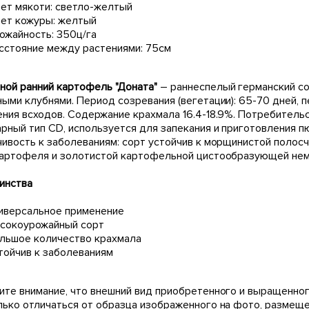
ет мякоти: светло-желтый
ет кожуры: желтый
ожайность: 350ц/га
сстояние между растениями: 75см
ной ранний картофель "Доната"
– раннеспелый германский со
ыми клубнями. Период созревания (вегетации): 65-70 дней, 
ния всходов. Содержание крахмала 16.4-18.9%. Потребительс
арный тип CD, используется для запекания и приготовления п
чивость к заболеваниям: сорт устойчив к морщинистой полос
картофеля и золотистой картофельной цистообразующей нем
инства
иверсальное применение
сокоурожайный сорт
льшое количество крахмала
тойчив к заболеваниям
ите внимание, что внешний вид приобретенного и выращенног
лько отличаться от образца изображенного на фото, размещ