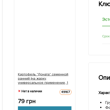
Клю
Эст
Срок
Картофель "Доната" семенной
Опи
ранний (на жарку,
универсальное применение, 1
репродукция) 1кг
Нет в наличии
49167
Харак
79
грн
Гр
Фо