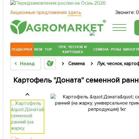
Акционные предложения
здесь
Звоните:
0
®
ЛУК, ЧЕСНОК И
ПОДБОРКИ
NEW
TOP
СЕМЕНА
РОЗЫ
ВИНОГР
КАРТОШКА
Назад
Семена
Лук, чеснок, карто
Картофель "Доната" семенной ранни