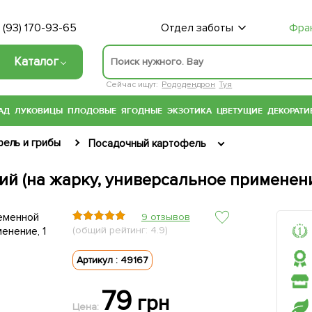
 (93) 170-93-65
Отдел заботы
Фра
Каталог
Сейчас ищут:
Рододендрон
Туя
АД
ЛУКОВИЦЫ
ПЛОДОВЫЕ
ЯГОДНЫЕ
ЭКЗОТИКА
ЦВЕТУЩИЕ
ДЕКОРАТИ
фель и грибы
Посадочный картофель
й (на жарку, универсальное применение
9 отзывов
(общий рейтинг: 4.9)
Артикул : 49167
79
грн
Цена: