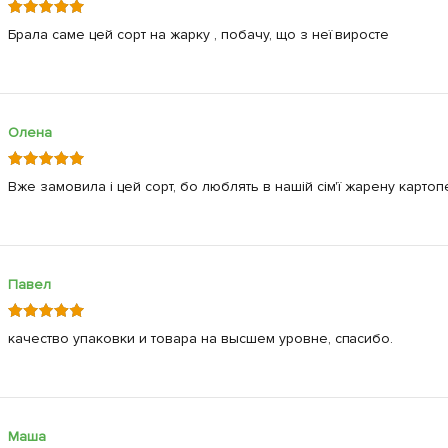
Брала саме цей сорт на жарку , побачу, що з неї виросте
Олена
Вже замовила і цей сорт, бо люблять в нашій сім'ї жарену карто
Павел
качество упаковки и товара на высшем уровне, спасибо.
Маша