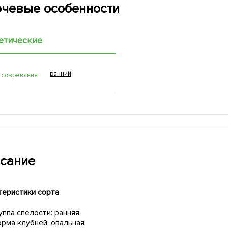
чевые особенности
етические
ранний
 созревания
сание
теристики сорта
уппа спелости: ранняя
рма клубней: овальная