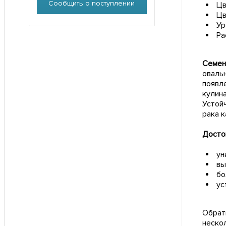
Сообщить о поступлении
Цв
Цв
Ур
Ра
Семен
овальн
появле
кулин
Устой
рака 
Досто
ун
вы
бо
ус
Обрат
неско