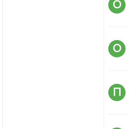
О
О
П