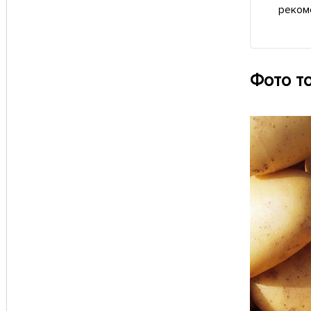
реком
Фото т