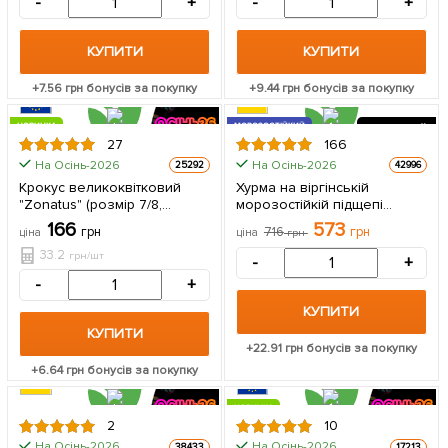
-
+
-
+
упаковці
саджанець в упаковці
КУПИТИ
КУПИТИ
+
7.56
грн бонусів за покупку
+
9.44
грн бонусів за покупку
НОВИНКА
МОРОЗОСТІЙКИЙ
2Х РІЧНИЙ
27
166
НА ПІДЩЕПІ
20
На Осінь-2026
На Осінь-2026
25292
42996
ЦІНА ЗА
Крокус великоквітковий
Хурма на віргінській
5шт
"Zonatus" (розмір 7/8,
морозостійкій підщепі
великий) 5 шт в упаковці
"Божий дар" вищий сорт! 2-
166
573
грн
716
грн
ціна
ціна
грн
річний саджанець в
упаковці
33.2
грн/шт
-
+
-
+
КУПИТИ
КУПИТИ
+
22.91
грн бонусів за покупку
+
6.64
грн бонусів за покупку
НОВИНКА
2
10
На Осінь-2026
На Осінь-2026
38433
17213