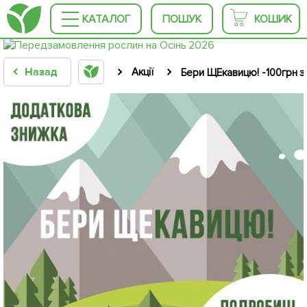
КАТАЛОГ
ПОШУК
КОШИК
Назад
Акції
Бери ЩЕкавицю! -100грн з