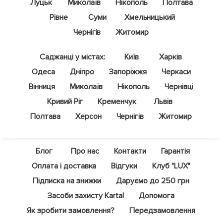
Луцьк
Миколаїв
Нікополь
Полтава
Рівне
Суми
Хмельницький
Чернігів
Житомир
Саджанці у містах:
Київ
Харків
Одеса
Дніпро
Запоріжжя
Черкаси
Вінниця
Миколаїв
Нікополь
Чернівці
Кривий Ріг
Кременчук
Львів
Полтава
Херсон
Чернігів
Житомир
Блог
Про нас
Контакти
Гарантія
Оплата і доставка
Відгуки
Клуб "LUX"
Підписка на знижки
Даруємо до 250 грн
Засоби захисту Kartal
Допомога
Як зробити замовлення?
Передзамовлення