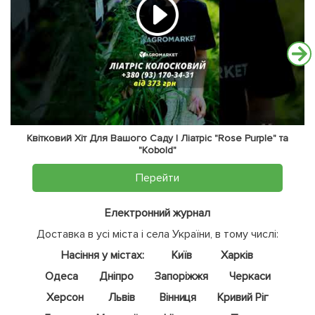
Квітковий Хіт Для Вашого Саду | Ліатріс "Rose Purple" та
"Kobold"
Перейти
Електронний журнал
Доставка в усі міста і села України, в тому числі:
Насіння у містах:
Київ
Харків
Одеса
Дніпро
Запоріжжя
Черкаси
Херсон
Львів
Вінниця
Кривий Ріг