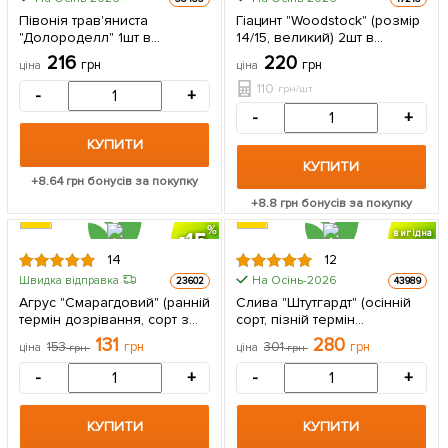
ЦІНА ЗА
Півонія трав'яниста
Гіацинт "Woodstock" (розмір
2шт
"Долороделл" 1шт в
14/15, великий) 2шт в
упаковці (Кореневище)
упаковці
216
220
грн
грн
ціна
ціна
110
грн/шт
-
+
-
+
КУПИТИ
КУПИТИ
+
8.64
грн бонусів за покупку
+
8.8
грн бонусів за покупку
15
вигідна
знижка
14
12
На Осінь-2026
Швидка відправка
23602
43989
Агрус "Смарагдовий" (ранній
Слива "Штутгардт" (осінній
термін дозрівання, сорт з
сорт, пізній термін
підвищеною
дозрівання) 1 саджанець в
131
280
153
грн
301
грн
ціна
грн
ціна
грн
морозостійкістю) 1
упаковці
саджанець в упаковці
-
+
-
+
КУПИТИ
КУПИТИ