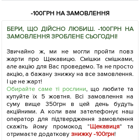
-100ГРН НА ЗАМОВЛЕННЯ
БЕРИ, ЩО ДІЙСНО ЛЮБИШ. -100ГРН НА
ЗАМОВЛЕННЯ ЗРОБЛЕНЕ СЬОГОДНІ!
Звичайно ж, ми не могли пройти повз
жарти про Щекавицю. Смішки смішками,
але акцію для Вас проведемо. Та не просто
акцію, а бажану знижку на все замовлення.
І це не жарт!
Обирайте саме ті рослини
, що любите та
купуйте їх 5 жовтня. Всі замовлення на
суму вище 350грн в цей день будуть
акційними. А коли вам зателефонує наш
оператор для підтвердження замовлення
скажіть йому промокод "
Щекавиця
" та
отримаєте додаткову
знижку -
100грн
!