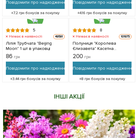
Повідомити про надходження
Повідомити про надходження
+
7.2
грн бонусів за покупку
+
4.16
грн бонусів за покупку
5
8
Немає в наявності
Немає в наявності
49591
101975
Лілія Трубчата "Beijing
Полуниця "Королева
Moon" 1 шт в упаковці
Єлизавета" Касетна
розсада (ремонтантний
86
200
грн
грн
великоплідний сорт,
фермерське вирощування)
Повідомити про надходження
Повідомити про надходження
3 шт в упаковці
+
3.44
грн бонусів за покупку
+
8
грн бонусів за покупку
ІНШІ АКЦІЇ