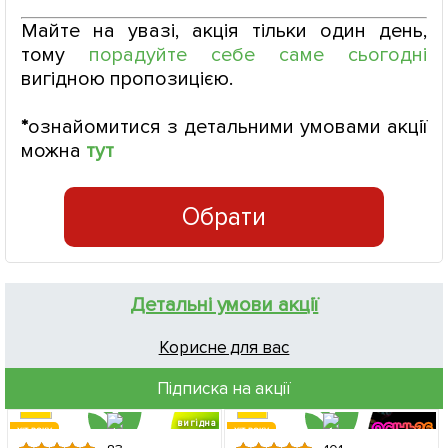
Майте на увазі, акція тільки один день,
тому
порадуйте себе саме сьогодні
вигідною пропозицією.
*
ознайомитися з детальними умовами акції
можна
тут
Обрати
Детальні умови акції
Корисне для вас
Підписка на акції
вигідна
ХІТ РОКУ
ХІТ РОКУ
знижка