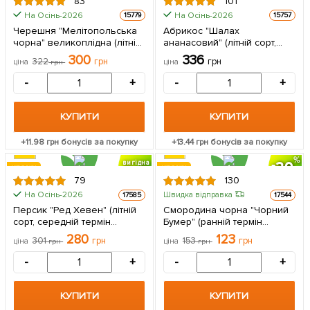
83
101
На Осінь-2026
На Осінь-2026
15779
15757
Черешня "Мелітопольська
Абрикос "Шалах
чорна" великоплідна (літній
ананасовий" (літній сорт,
сорт, ранньо-середній
ранній термін дозрівання) 1
300
336
322
грн
грн
ціна
грн
ціна
термін дозрівання) 1
саджанець в упаковці
саджанець в упаковці
-
+
-
+
КУПИТИ
КУПИТИ
+
11.98
грн бонусів за покупку
+
13.44
грн бонусів за покупку
20
вигідна
ХІТ РОКУ
ХІТ РОКУ
знижка
79
130
На Осінь-2026
Швидка відправка
17585
17544
Персик "Ред Хевен" (літній
Смородина чорна "Чорний
сорт, середній термін
Бумер" (ранній термін
дозрівання) 1 саджанець в
дозрівання, смак один з
280
123
301
грн
153
грн
ціна
грн
ціна
грн
упаковці
кращих серед
великоплідних) 1 саджанець
-
+
-
+
в упаковці
КУПИТИ
КУПИТИ