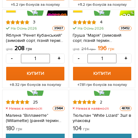
+
5.2
грн бонусів за покупку
+
11.2
грн бонусів за покупку
20
3
4
На Осінь-2026
На Осінь-2026
35437
35452
Яблуня "Ренет Кубанський"
Груша "Марія" (зимовий
(зимовий сорт, пізній термін
сорт, пізній термін
дозрівання) 1 саджанець в
дозрівання) 1 саджанець в
208
196
грн
244
грн
ціна
ціна
грн
упаковці
упаковці
-
+
-
+
КУПИТИ
КУПИТИ
+
8.32
грн бонусів за покупку
+
7.81
грн бонусів за покупку
25
2
Немає в наявності
Немає в наявності
25494
48700
Малина "Вілламетте"
Тюльпан "White Lizard" 3шт в
(Willamette) (ранній термін
упаковці
дозрівання, сорт добре
180
104
грн
грн
стійкий до хвороб) 2 шт в
упаковці