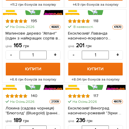
+
11.2
грн бонусів за покупку
+
4.9
грн бонусів за покупку
ХІТ РОКУ
ХІТ РОКУ
195
118
На Осінь-2026
В наявності.
46065
47670
Малинове дерево "Атлант"
Ексклюзив! Лаванда
(один з найкращих сортів в
насичено-яскравого
світі!) 1 шт в упаковці
фіолетового кольору
165
201
грн
грн
ціна
ціна
"Матильда" (Matilda)
(преміальний,
-
+
-
+
вічнозелений,
морозостійкий сорт) 1
саджанець в упаковці
КУПИТИ
КУПИТИ
+
6.6
грн бонусів за покупку
+
8.04
грн бонусів за покупку
ХІТ РОКУ
ХІТ РОКУ
140
117
На Осінь-2026
На Осінь-2026
21309
48079
Лохина (садова чорниця)
Ексклюзив! Виноград
"Блюголд" (Bluegold) (ранній
насичено-рожевий "Зірки в
термін дозрівання,
шоці" (преміальний сорт,
189
236
грн
грн
ціна
ціна
зимостійкий і стійкий до
морозостійкий кишмиш,
хвороб сорт) 1 саджанець в
дуже солодкий) 1