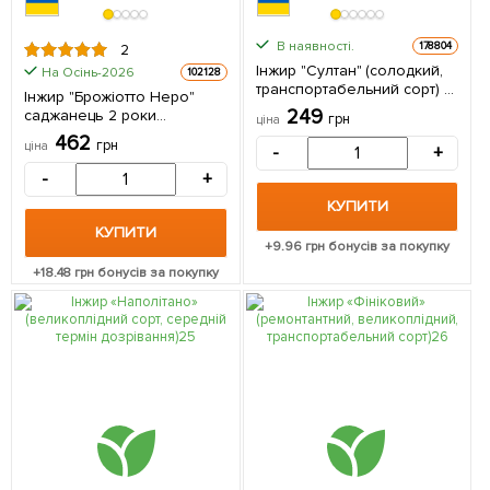
В наявності.
178804
2
Інжир "Султан" (солодкий,
На Осінь-2026
102128
транспортабельний сорт) 1
Інжир "Брожіотто Неро"
саджанець в упаковці
249
саджанець 2 роки
грн
ціна
(ремонтантний,
462
грн
ціна
-
+
великоплідний сорт,
середній термін
-
+
дозрівання) 1 саджанець в
КУПИТИ
упаковці
КУПИТИ
+
9.96
грн бонусів за покупку
+
18.48
грн бонусів за покупку