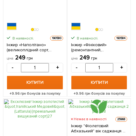
В наявності.
В наявності.
190580
190584
Інжир «Наполітано»
Інжир «Фініковий»
(великоплідний сорт,
(ремонтантний,
середній термін
великоплідний,
249
249
грн
грн
ціна
ціна
дозрівання) 1 саджанець в
транспортабельний сорт) 1
упаковці
саджанець в упаковці
-
+
-
+
КУПИТИ
КУПИТИ
+
9.96
грн бонусів за покупку
+
9.96
грн бонусів за покупку
Немає в наявності
25968
Інжир "Фіолетовий
Абхазький" вік саджанця 2