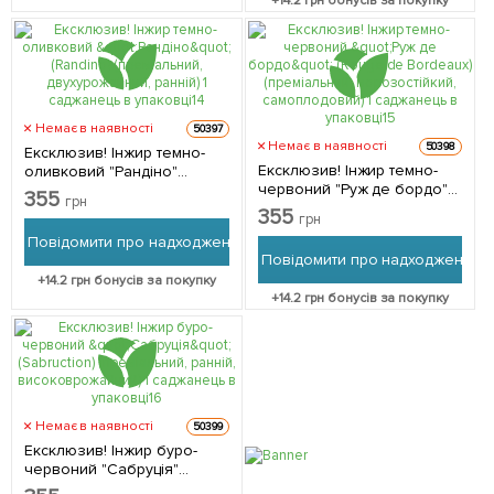
+
14.2
грн бонусів за покупку
Немає в наявності
50397
Немає в наявності
50398
Ексклюзив! Інжир темно-
Ексклюзив! Інжир темно-
оливковий "Рандіно"
червоний "Руж де бордо"
(Randino) (преміальний,
355
грн
(Rouge de Bordeaux)
двухурожайний, ранній) 1
355
грн
(преміальний,
саджанець в упаковці 1
Повідомити про надходження
морозостійкий,
саджанець в упаковці
Повідомити про надходження
самоплодовий) 1
+
14.2
грн бонусів за покупку
саджанець в упаковці 1
+
14.2
грн бонусів за покупку
саджанець в упаковці
Немає в наявності
50399
Ексклюзив! Інжир буро-
червоний "Сабруція"
(Sabruction) (преміальний,