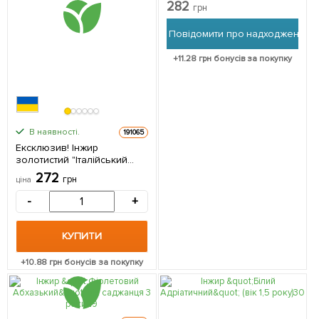
роки 1 саджанець в
282
грн
упаковці
Повідомити про надходження
+
11.28
грн бонусів за покупку
В наявності.
191065
Ексклюзив! Інжир
золотистий "Італійський
Медовий" (Lattarula)
272
грн
ціна
(преміальний вишуканий
сорт) 1 саджанець в
-
+
упаковці
КУПИТИ
+
10.88
грн бонусів за покупку