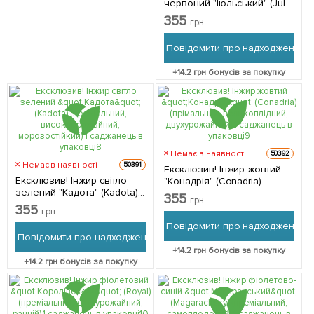
червоний "Іюльський" (July)
(преміальний,
355
грн
великоплідний,
двухурожайний) 1
Повідомити про надходження
саджанець в упаковці 1
саджанець в упаковці
+
14.2
грн бонусів за покупку
Немає в наявності
50392
Немає в наявності
50391
Ексклюзив! Інжир жовтий
Ексклюзив! Інжир світло
"Конадрія" (Conadria)
зелений "Кадота" (Kadota)
(прімальний,
355
грн
(преміальний,
великоплідний,
355
грн
високоврожайний,
двухурожайний) 1
Повідомити про надходження
морозостійкий) 1
саджанець в упаковці 1
Повідомити про надходження
саджанець в упаковці 1
саджанець в упаковці
+
14.2
грн бонусів за покупку
саджанець в упаковці
+
14.2
грн бонусів за покупку