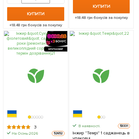
дозрівання) 1 саджанець в
КУПИТИ
упаковці
КУПИТИ
+
18.48
грн бонусів за покупку
+
18.48
грн бонусів за покупку
КРУПНОМІР
В наявності.
53331
3
Інжир "Темрі" 1 саджанець в
На Осінь-2026
52652
упаковці