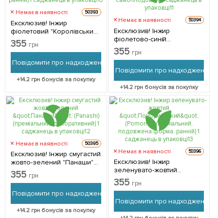
Немає в наявності
50393
Немає в наявності
50394
Ексклюзив! Інжир
Ексклюзив! Інжир
фіолетовий "Королівський"
фіолетово-синій
(Royal) (преміальний,
355
грн
"Магарачський"
двухурожайний, ранній) 1
355
грн
(Magarachsky)
саджанець в упаковці 1
Повідомити про надходження
(преміальний,
саджанець в упаковці
Повідомити про надходження
самоплодовий) 1
+
14.2
грн бонусів за покупку
саджанець в упаковці 1
+
14.2
грн бонусів за покупку
саджанець в упаковці
Немає в наявності
50395
Немає в наявності
50396
Ексклюзив! Інжир смугастий
Ексклюзив! Інжир
жовто-зелений "Панаши"
зеленувато-жовтий
(Panashi) (преміальний,
355
грн
"Поморийський" (Pomorie)
декоративний) 1 саджанець
355
грн
(преміальний, подовжена
в упаковці 1 саджанець в
Повідомити про надходження
форма, ранній) 1 саджанець
упаковці
Повідомити про надходження
в упаковці 1 саджанець в
+
14.2
грн бонусів за покупку
упаковці