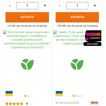
високоврожайний сорт
-
+
-
+
среднепозднего терміну
дозрівання) 1 саджанець в
упаковці
КУПИТИ
КУПИТИ
+
9.96
грн бонусів за покупку
+
10.88
грн бонусів за покупку
КРУПНОМІР
На Осінь-2026
190336
6