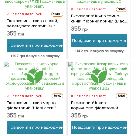
Немає в наявності
50406
Немає в наявності
50403
Ексклюзив! Інжир темно-
Ексклюзив! Інжир світлий,
синій "Чорний принц" (Black
зеленувато-жовтий "Фіг
Prince) (преміальний,
355
грн
бланш" (Figue blanche)
двухурожайний,
355
грн
(преміальний, самоплідний,
самоплодовий) 1
Повідомити про надходження
високоврожайний) 1
саджанець в упаковці 1
Повідомити про надходження
саджанець в упаковці 1
саджанець в упаковці
+
14.2
грн бонусів за покупку
саджанець в упаковці
+
14.2
грн бонусів за покупку
Немає в наявності
Немає в наявності
50407
50408
Ексклюзив! Інжир чорно-
Ексклюзив! Інжир
фіолетовий "Шаві легві"
коричнево фіолетовий
(Shavi leggie) (преміальний,
"Коричневий турецький"
355
355
грн
грн
високорослий, рясно-
(Brown Turkey)
урожайний) 1 саджанець в
(преміальний, самоплідний,
Повідомити про надходження
Повідомити про надходження
упаковці 1 саджанець в
морозостійкий) 1
упаковці
саджанець в упаковці 1