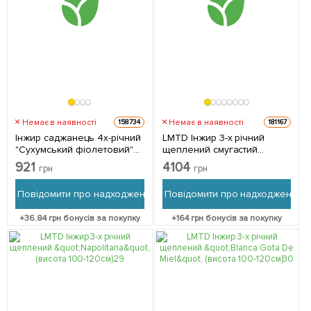
Немає в наявності
Немає в наявності
158734
181167
Інжир саджанець 4х-річний
LMTD Інжир 3-х річний
"Сухумський фіолетовий"
щеплений смугастий
(висота 1,2-1,7м) 1
"Panache" (висота 100-
921
4104
грн
грн
саджанець в упаковці
120см) з Нідерландів 1
саджанець в упаковці
Повідомити про надходження
Повідомити про надходження
+
36.84
грн бонусів за покупку
+
164
грн бонусів за покупку