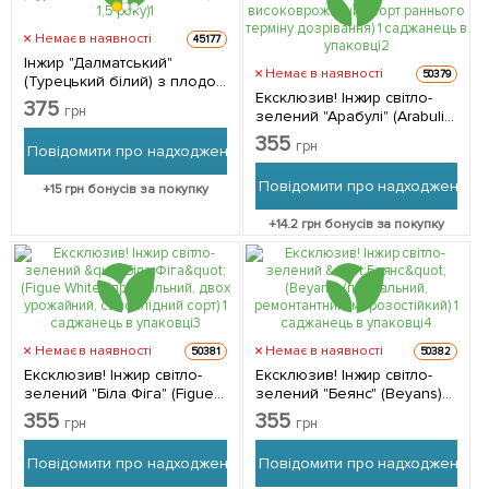
Немає в наявності
45177
Інжир "Далматський"
Немає в наявності
50379
(Турецький білий) з плодом
Ексклюзив! Інжир світло-
(вік 1,5 року) 1 саджанець в
375
грн
зелений "Арабулі" (Arabuli)
упаковці
(преміальний,
355
грн
Повідомити про надходження
високоврожайний сорт
раннього терміну
Повідомити про надходження
+
15
грн бонусів за покупку
дозрівання) 1 саджанець в
упаковці 1 саджанець в
+
14.2
грн бонусів за покупку
упаковці
Немає в наявності
Немає в наявності
50381
50382
Ексклюзив! Інжир світло-
Ексклюзив! Інжир світло-
зелений "Біла Фіга" (Figue
зелений "Беянс" (Beyans)
White) (преміальний, двох
(премальний,
355
355
грн
грн
урожайний, самоплідний
ремонтантний,
сорт) 1 саджанець в
морозостійкий) 1
Повідомити про надходження
Повідомити про надходження
упаковці 1 саджанець в
саджанець в упаковці 1
упаковці
саджанець в упаковці