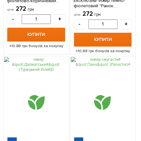
Ексклюзив! Інжир темно-
фіолетово-коричневий
фіолетовий "Ранок
"Чикаго Харді" (Chicago
272
грн
ціна
Вероніки" (Morning
Hardy) (преміальний,
272
грн
ціна
Veronica) (преміальний,
морозостійкий, ранній) 1
-
+
самозапильний,
саджанець в упаковці
-
+
ремонтантний сорт) 1
саджанець в упаковці
КУПИТИ
КУПИТИ
+
10.88
грн бонусів за покупку
+
10.88
грн бонусів за покупку