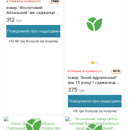
Немає в наявності
25969
Інжир "Фіолетовий
Абхазький" вік саджанця 3
роки 1 саджанець в
312
грн
упаковці
Повідомити про надходження
+
12.48
грн бонусів за покупку
Немає в наявності
45176
Інжир "Білий Адріатичний"
(вік 1,5 року) 1 саджанець в
упаковці
375
грн
Повідомити про надходження
+
15
грн бонусів за покупку