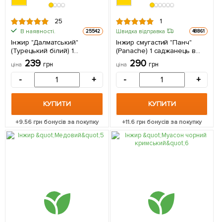
25
1
В наявності.
Швидка відправка
25542
48861
Інжир "Далматський"
Інжир смугастий "Панч"
(Турецький білий) 1
(Panache) 1 саджанець в
саджанець в упаковці
упаковці
239
290
грн
грн
ціна
ціна
-
+
-
+
КУПИТИ
КУПИТИ
+
9.56
грн бонусів за покупку
+
11.6
грн бонусів за покупку