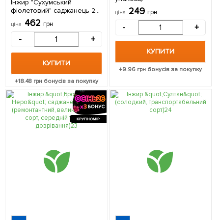
Інжир "Сухумський
249
фіолетовий" саджанець 2
грн
ціна
роки (ремонтантний,
462
грн
ціна
-
+
великоплідний сорт,
середній термін
-
+
дозрівання) 1 саджанець в
КУПИТИ
упаковці
КУПИТИ
+
9.96
грн бонусів за покупку
+
18.48
грн бонусів за покупку
КРУПНОМІР