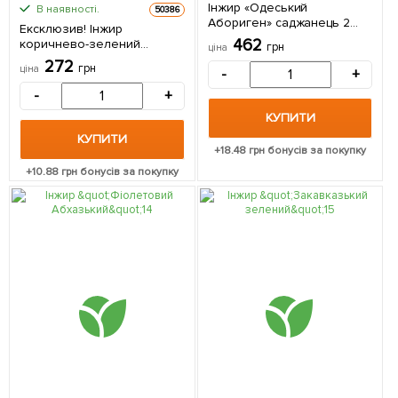
Інжир «Одеський
В наявності.
50386
Абориген» саджанець 2
Ексклюзив! Інжир
роки (ремонтантний,
462
коричнево-зелений
грн
ціна
великоплідний сорт,
"Голіаф" (Goliath)
272
середній термін
грн
ціна
-
+
(преміальний,
дозрівання) 1 саджанець в
великоплідний,
-
+
упаковці
морозостійкий) 1
КУПИТИ
саджанець в упаковці 1
саджанець в упаковці
КУПИТИ
+
18.48
грн бонусів за покупку
+
10.88
грн бонусів за покупку