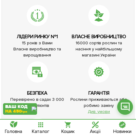
Фейсбук
ЛІДЕРИ РИНКУ №1
ВЛАСНЕ ВИРОБНИЦТВО
15 років з Вами
16000 сортів рослин та
Телеграм
Власне виробництво та
насіння у найбільшому
вирощування
магазині України
Вайбер
Інстаграм
Онлайн чат
БЕЗПЕКА
ГАРАНТІЯ
Перевірено в садах 3 000
Рослини приживаються або
000 клієнтів
робимо заміну
ВАШ КОД
НА 450
Див. умови
грн
Головна
Каталог
Кошик
Акції
Новинки