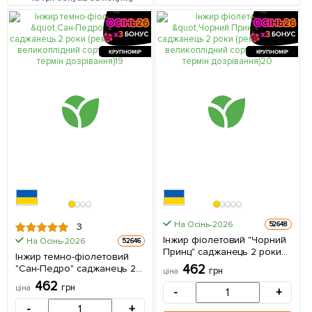
КРУПНОМІР
КРУПНОМІР
На Осінь-2026
52648
3
Інжир фіолетовий "Чорний
На Осінь-2026
52646
Принц" саджанець 2 роки
Інжир темно-фіолетовий
(ремонтантний,
462
"Сан-Педро" саджанець 2
грн
ціна
великоплідний сорт,
роки (ремонтантний,
462
середній термін
грн
ціна
-
+
великоплідний сорт,
дозрівання) 1 саджанець в
середній термін
-
+
упаковці