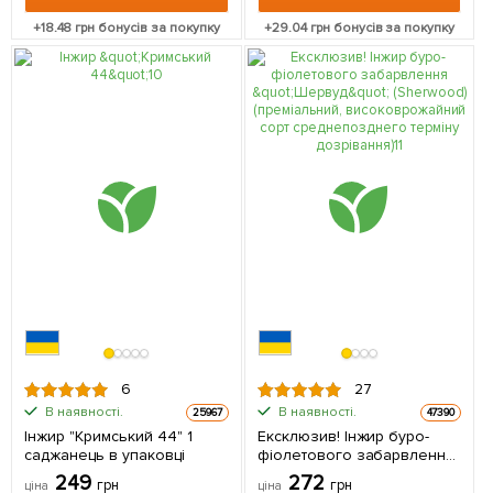
+
18.48
грн бонусів за покупку
+
29.04
грн бонусів за покупку
6
27
В наявності.
В наявності.
25967
47390
Інжир "Кримський 44" 1
Ексклюзив! Інжир буро-
саджанець в упаковці
фіолетового забарвлення
"Шервуд" (Sherwood)
249
272
грн
грн
ціна
ціна
(преміальний,