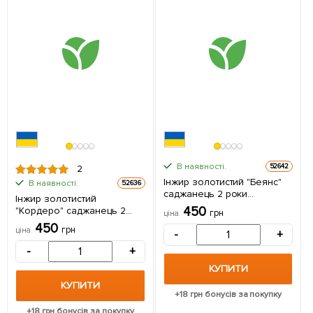
В наявності.
52642
2
Інжир золотистий "Беянс"
В наявності.
52636
саджанець 2 роки
Інжир золотистий
(ремонтантний,
450
"Кордеро" саджанець 2
грн
ціна
великоплідний, ранній
роки (ремонтантний, ранній
450
сорт) 1 саджанець в
грн
ціна
-
+
сорт) 1 саджанець в
упаковці
упаковці
-
+
КУПИТИ
КУПИТИ
+
18
грн бонусів за покупку
+
18
грн бонусів за покупку