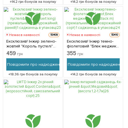
+
14.2
грн бонусів за покупку
+
14.2
грн бонусів за покупку
саджанець в упаковці
Немає в наявності
Немає в наявності
50409
50410
Ексклюзив! Інжир зелено-
Ексклюзив! Інжир темно-
жовтий "Король пустелі"
фіолетовий "Блек меджик"
(Desert king) (преміальний,
(Black m) (преміальний,
459
355
грн
грн
двухурожайний, ранній) 1
високоврожайний сорт) 1
саджанець в упаковці 1
саджанець в упаковці 1
Повідомити про надходження
Повідомити про надходження
саджанець в упаковці
саджанець в упаковці
+
18.36
грн бонусів за покупку
+
14.2
грн бонусів за покупку