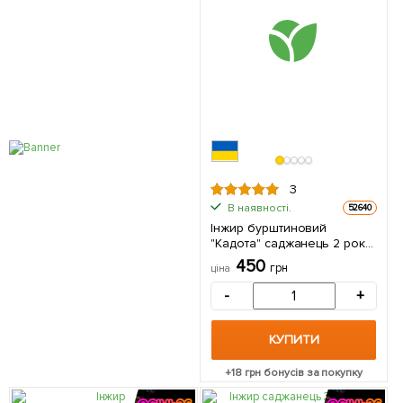
3
В наявності.
52640
Інжир бурштиновий
"Кадота" саджанець 2 роки
(ремонтантний, ранній сорт)
450
грн
ціна
1 саджанець в упаковці
-
+
КУПИТИ
+
18
грн бонусів за покупку