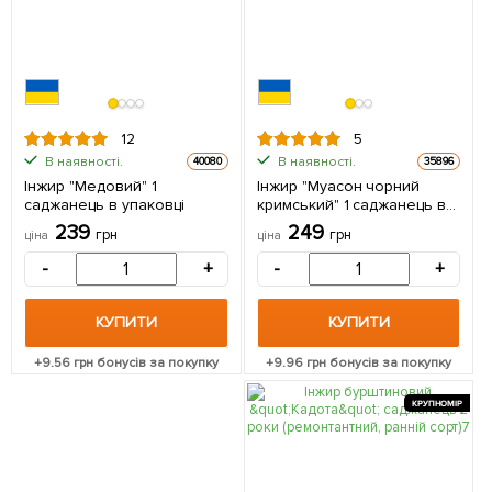
12
5
В наявності.
В наявності.
40080
35896
Інжир "Медовий" 1
Інжир "Муасон чорний
саджанець в упаковці
кримський" 1 саджанець в
упаковці
239
249
грн
грн
ціна
ціна
-
+
-
+
КУПИТИ
КУПИТИ
+
9.56
грн бонусів за покупку
+
9.96
грн бонусів за покупку
КРУПНОМІР