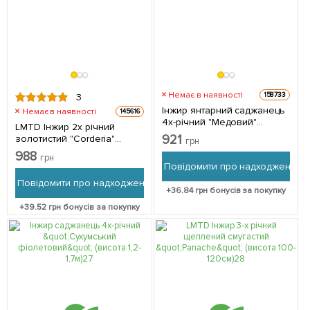
Немає в наявності
158733
3
Інжир янтарний саджанець
Немає в наявності
145616
4х-річний "Медовий"
LMTD Інжир 2х річний
(висота 1,2-1,7м) 1
921
золотистий "Corderia"
грн
саджанець в упаковці
(морозостійкий,
988
грн
самозапильний сорт) з
Повідомити про надходження
Нідерландів 1 саджанець в
Повідомити про надходження
упаковці
+
36.84
грн бонусів за покупку
+
39.52
грн бонусів за покупку