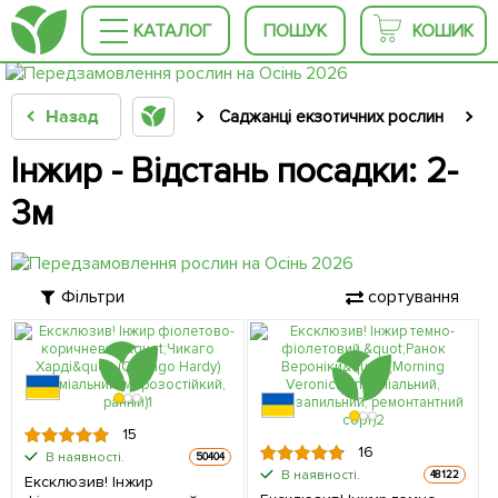
КАТАЛОГ
ПОШУК
КОШИК
Назад
Саджанці екзотичних рослин
С
Інжир - Відстань посадки: 2-
3м
Фільтри
сортування
15
16
В наявності.
50404
В наявності.
48122
Ексклюзив! Інжир