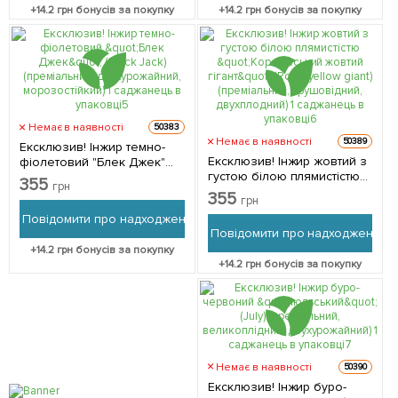
+
14.2
грн бонусів за покупку
+
14.2
грн бонусів за покупку
Немає в наявності
50383
Немає в наявності
50389
Ексклюзив! Інжир темно-
Ексклюзив! Інжир жовтий з
фіолетовий "Блек Джек"
густою білою плямистістю
(Black Jack) (преміальний,
355
грн
"Королівський жовтий
двухурожайний,
355
грн
гігант" (Royal yellow giant)
морозостійкий) 1
Повідомити про надходження
(преміальний, грушовідний,
саджанець в упаковці 1
Повідомити про надходження
двухплодний) 1 саджанець
саджанець в упаковці
+
14.2
грн бонусів за покупку
в упаковці 1 саджанець в
+
14.2
грн бонусів за покупку
упаковці
Немає в наявності
50390
Ексклюзив! Інжир буро-