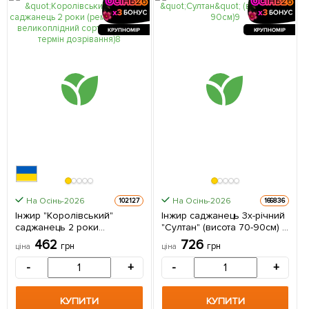
КРУПНОМІР
КРУПНОМІР
На Осінь-2026
На Осінь-2026
102127
166836
Інжир "Королівський"
Інжир саджанець 3х-річний
саджанець 2 роки
"Султан" (висота 70-90см) 1
(ремонтантний,
саджанець в упаковці
462
726
грн
грн
ціна
ціна
великоплідний сорт,
середній термін
-
+
-
+
дозрівання) 1 саджанець в
упаковці
КУПИТИ
КУПИТИ