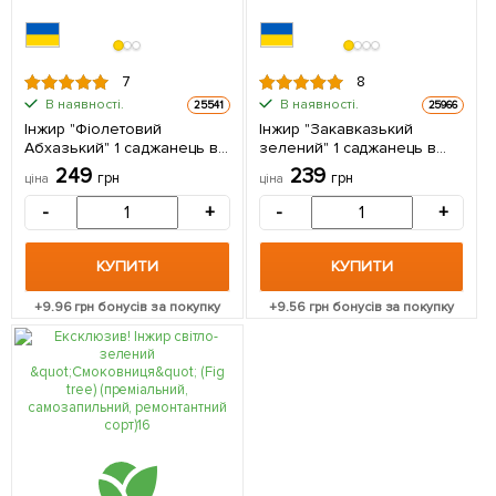
7
8
В наявності.
В наявності.
25541
25966
Інжир "Фіолетовий
Інжир "Закавказький
Абхазький" 1 саджанець в
зелений" 1 саджанець в
упаковці
упаковці
249
239
грн
грн
ціна
ціна
-
+
-
+
КУПИТИ
КУПИТИ
+
9.96
грн бонусів за покупку
+
9.56
грн бонусів за покупку