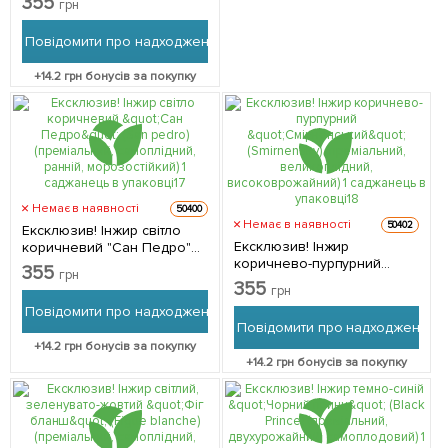
355
грн
ранній, високоврожайний) 1
саджанець в упаковці 1
Повідомити про надходження
саджанець в упаковці
+
14.2
грн бонусів за покупку
Немає в наявності
50400
Немає в наявності
50402
Ексклюзив! Інжир світло
Ексклюзив! Інжир
коричневий "Сан Педро"
коричнево-пурпурний
(San pedro) (преміальний,
355
грн
"Смірненський"
самоплідний, ранній,
355
грн
(Smirnensky) (преміальний,
морозостійкий) 1
Повідомити про надходження
великоплідний,
саджанець в упаковці 1
Повідомити про надходження
високоврожайний) 1
саджанець в упаковці
+
14.2
грн бонусів за покупку
саджанець в упаковці 1
+
14.2
грн бонусів за покупку
саджанець в упаковці