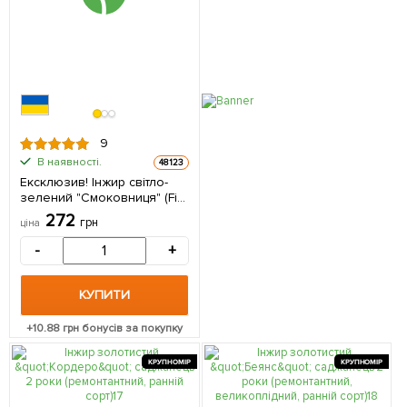
9
В наявності.
48123
Ексклюзив! Інжир світло-
зелений "Смоковниця" (Fig
tree) (преміальний,
272
грн
ціна
самозапильний,
ремонтантний сорт) 1
-
+
саджанець в упаковці
КУПИТИ
+
10.88
грн бонусів за покупку
КРУПНОМІР
КРУПНОМІР