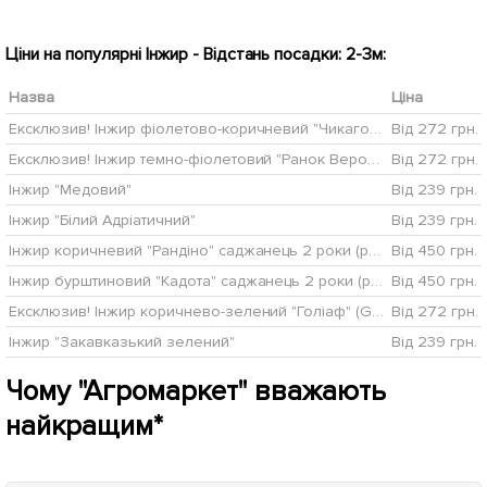
Ціни на популярні Інжир - Відстань посадки: 2-3м:
Назва
Ціна
Ексклюзив! Інжир фіолетово-коричневий "Чикаго Харді" (Chicago Hardy) (преміальний, морозостійкий, ранній)
Від 272 грн.
Ексклюзив! Інжир темно-фіолетовий "Ранок Вероніки" (Morning Veronica) (преміальний, самозапильний, ремонтантний сорт)
Від 272 грн.
Інжир "Медовий"
Від 239 грн.
Інжир "Білий Адріатичний"
Від 239 грн.
Інжир коричневий "Рандіно" саджанець 2 роки (ремонтантний, ранній сорт)
Від 450 грн.
Інжир бурштиновий "Кадота" саджанець 2 роки (ремонтантний, ранній сорт)
Від 450 грн.
Ексклюзив! Інжир коричнево-зелений "Голіаф" (Goliath) (преміальний, великоплідний, морозостійкий) 1 саджанець в упаковці
Від 272 грн.
Інжир "Закавказький зелений"
Від 239 грн.
Чому "Агромаркет" вважають
найкращим*