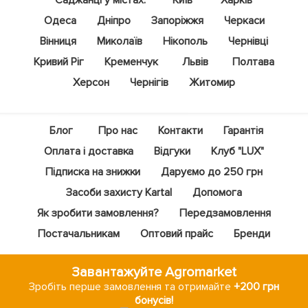
Одеса
Дніпро
Запоріжжя
Черкаси
Вінниця
Миколаїв
Нікополь
Чернівці
Кривий Ріг
Кременчук
Львів
Полтава
Херсон
Чернігів
Житомир
Блог
Про нас
Контакти
Гарантія
Оплата і доставка
Відгуки
Клуб "LUX"
Підписка на знижки
Даруємо до 250 грн
Засоби захисту Kartal
Допомога
Як зробити замовлення?
Передзамовлення
Постачальникам
Оптовий прайс
Бренди
Завантажуйте Agromarket
Зробіть перше замовлення та отримайте
+200 грн
бонусів!