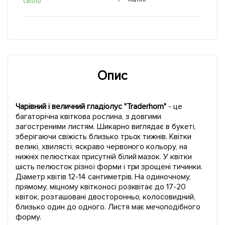
світло
Опис
Чарівний і величний гладіолус "Traderhorn"
- це
багаторічна квіткова рослина, з довгими
загостреними листям. Шикарно виглядає в букеті,
зберігаючи свіжість близько трьох тижнів. Квітки
великі, хвилясті, яскраво червоного кольору, на
нижніх пелюстках присутній білий мазок. У квітки
шість пелюсток різної форми і три зрощені тичинки.
Діаметр квітів 12-14 сантиметрів. На одиночному,
прямому, міцному квітконосі розквітає до 17-20
квіток, розташовані двосторонньо, колосовидний,
близько один до одного. Листя має мечоподібного
форму.