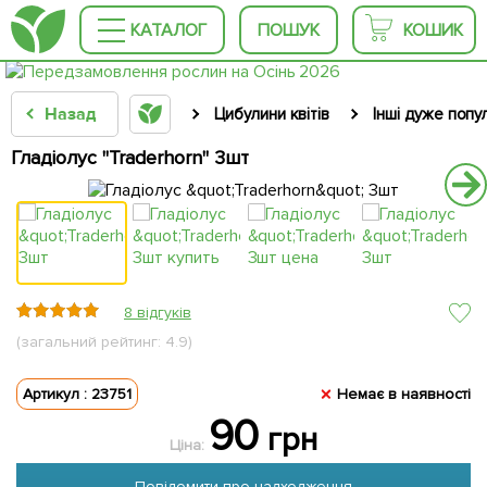
КАТАЛОГ
ПОШУК
КОШИК
Назад
Цибулини квітів
Інші дуже попу
Гладіолус "Traderhorn" 3шт
8 відгуків
(загальний рейтинг: 4.9)
Артикул : 23751
Немає в наявності
90
грн
Ціна:
Повідомити про надходження