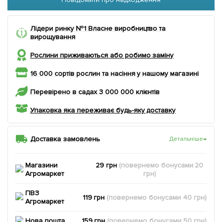
Лідери ринку №1 Власне виробництво та
вирощування
Рослини приживаються або робимо заміну
16 000 сортів рослин та насіння у нашому магазині
Перевірено в садах 3 000 000 клієнтів
Упаковка яка переживає будь-яку доставку
Доставка замовлень
Детальніше
→
Магазини
29 грн
(повернемо
бонусами
20
Агромаркет
грн)
ПВЗ
119 грн
(повернемо
бонусами
40
грн)
Агромаркет
Нова пошта
159 грн
(повернемо
бонусами
50
грн)