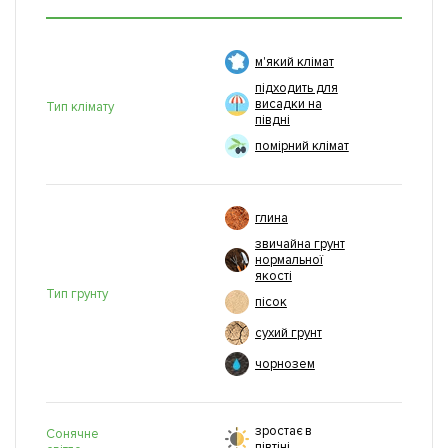
м'який клімат
підходить для
висадки на
Тип клімату
півдні
помірний клімат
глина
звичайна грунт
нормальної
якості
Тип грунту
пісок
сухий грунт
чорнозем
зростає в
Сонячне
півтіні