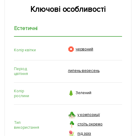
Ключові особливості
Естетичні

червоний
Колір квітки
Період
липень-вересень
цвітіння
Колір

Зелений
рослини
у композиції
Тип
стоїть окремо
використання
під зріз