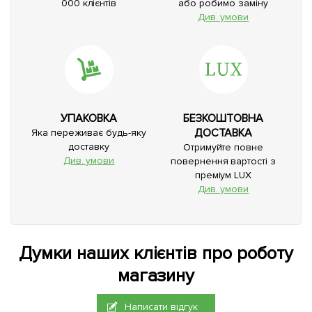
000 клієнтів
або робимо заміну
Див. умови
УПАКОВКА
БЕЗКОШТОВНА
ДОСТАВКА
Яка переживає будь-яку
доставку
Отримуйте повне
Див. умови
повернення вартості з
преміум LUX
Див. умови
Думки наших клієнтів про роботу
магазину
Написати відгук