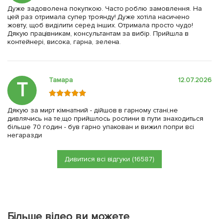
Дуже задоволена покупкою. Часто роблю замовлення. На
цей раз отримала супер троянду! Дуже хотіла насичено
жовту, щоб виділити серед інших. Отримала просто чудо!
Дякую працівникам, консультантам за вибір. Прийшла в
контейнері, висока, гарна, зелена.
Тамара
12.07.2026
Т
Дякую за мирт кімнатний - дійшов в гарному стані,не
дивлячись на те,що прийшлось рослини в пути знаходиться
більше 70 годин - був гарно упакован и вижил попри всі
негаразди
Дивитися всі відгуки (16587)
Більше відео ви можете