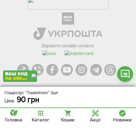
Фейсбук
Телеграм
Вайбер
Інстаграм
Варіанти онлайн оплати:
Онлайн чат
ВАШ КОД
НА 450
грн
Гладіолус "Traderhorn" 3шт
Agromarket.Copyright © 2013-2026. Всі права захищені
90
грн
Ціна
Головна
Каталог
Кошик
Акції
Новинки