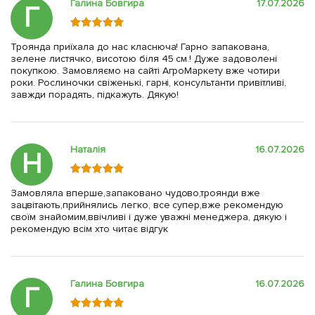
Галина Бовгира
17.07.2026
Г
Троянда приїхала до нас класнюча! Гарно запакована,
зелене листячко, висотою біля 45 см.! Дуже задоволені
покупкою. Замовляємо на сайті АгроМаркету вже чотири
роки. Рослиночки свіженькі, гарні, консультанти привітливі,
завжди порадять, підкажуть. Дякую!
Наталія
16.07.2026
Н
Замовляла вперше,запаковано чудово,троянди вже
зацвітають,прийнялись легко, все супер,вже рекомендую
своїм знайомим,ввічливі і дуже уважні менеджера, дякую і
рекомендую всім хто читає відгук
Галина Бовгира
16.07.2026
Г