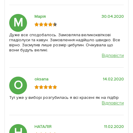
Марія
30.04.2020
М
Дуже все сподобалось. Замовляла великоквіткові
гладіолуси та кавун. Замовлення надійшло швидко. Все
вірно. Засмутив лише розмір цибулин. Очікувала що
вони будуть великі.
Відповісти
oksanа
14.02.2020
O
Тут уже у виборі розгубилась я всі красені як на підбір
Відповісти
НАТАЛІЯ
11.02.2020
Н