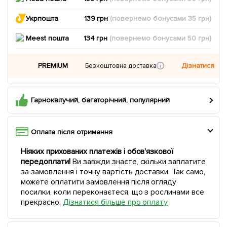
Укрпошта
139 грн
(повернемо
бонусами
35
грн)
Meest пошта
134 грн
(повернемо
бонусами
50
грн)
PREMIUM
Дізнатися
Безкоштовна доставка
Гарноквітучий, багаторічний, популярний
Оплата після отримання
Ніяких прихованих платежів і обов'язкової
передоплати!
Ви завжди знаєте, скільки заплатите
за замовлення і точну вартість доставки. Так само,
можете оплатити замовлення після огляду
посилки, коли переконаєтеся, що з рослинами все
прекрасно.
Дізнатися більше про оплату