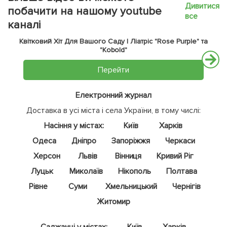
Дивитися
побачити на нашому youtube
все
каналі
Квітковий Хіт Для Вашого Саду | Ліатріс "Rose Purple" та
"Kobold"
Перейти
Електронний журнал
Доставка в усі міста і села України, в тому числі:
Насіння у містах:
Київ
Харків
Одеса
Дніпро
Запоріжжя
Черкаси
Херсон
Львів
Вінниця
Кривий Ріг
Луцьк
Миколаїв
Нікополь
Полтава
Рівне
Суми
Хмельницький
Чернігів
Житомир
Саджанці у містах:
Київ
Харків