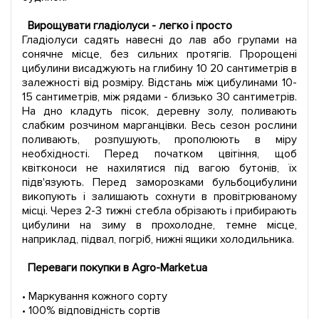
Вирощувати гладіолуси - легко і просто
Гладіолуси садять навесні до лав або групами на
сонячне місце, без сильних протягів. Пророщені
цибулини висаджують на глибину 10 20 сантиметрів в
залежності від розміру. Відстань між цибулинами 10-
15 сантиметрів, між рядами - близько 30 сантиметрів.
На дно кладуть пісок, деревну золу, поливають
слабким розчином марганцівки. Весь сезон рослини
поливають, розпушують, прополюють в міру
необхідності. Перед початком цвітіння, щоб
квітконоси не нахилятися під вагою бутонів, їх
підв'язують. Перед заморозками бульбоцибулини
викопують і залишають сохнути в провітрюваному
місці. Через 2-3 тижні стебла обрізають і прибирають
цибулини на зиму в прохолодне, темне місце,
наприклад, підвал, погріб, нижні ящики холодильника.
Переваги покупки в Agro-Market.ua
• Маркування кожного сорту
• 100% відповідність сортів