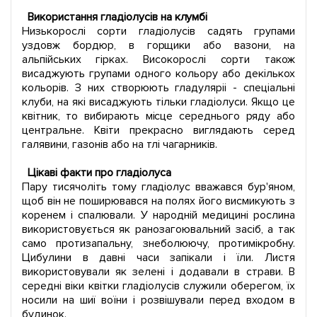
Використання гладіолусів на клумбі
Низькорослі сорти гладіолусів садять групами
уздовж бордюр, в горщики або вазони, на
альпійських гірках. Високорослі сорти також
висаджують групами одного кольору або декількох
кольорів. З них створюють гладуляріі - спеціальні
клуби, на які висаджують тільки гладіолуси. Якщо це
квітник, то вибирають місце середнього ряду або
центральне. Квіти прекрасно виглядають серед
галявини, газонів або на тлі чагарників.
Цікаві факти про гладіолуса
Пару тисячоліть тому гладіолус вважався бур'яном,
щоб він не поширювався на полях його висмикують з
коренем і спалювали. У народній медицині рослина
використовується як ранозагоювальний засіб, а так
само протизапальну, знеболюючу, протимікробну.
Цибулини в давні часи запікали і їли. Листя
використовували як зелені і додавали в страви. В
середні віки квітки гладіолусів служили оберегом, їх
носили на шиї воїни і розвішували перед входом в
будинок.