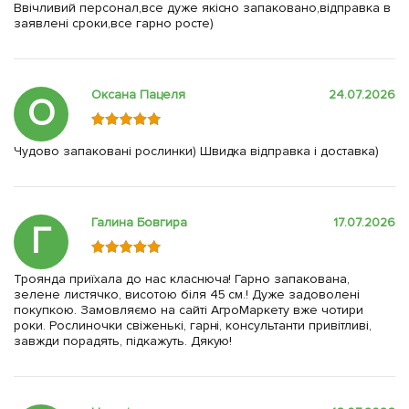
Ввічливий персонал,все дуже якісно запаковано,відправка в
заявлені сроки,все гарно росте)
Оксана Пацеля
24.07.2026
О
Чудово запаковані рослинки) Швидка відправка і доставка)
Галина Бовгира
17.07.2026
Г
Троянда приїхала до нас класнюча! Гарно запакована,
зелене листячко, висотою біля 45 см.! Дуже задоволені
покупкою. Замовляємо на сайті АгроМаркету вже чотири
роки. Рослиночки свіженькі, гарні, консультанти привітливі,
завжди порадять, підкажуть. Дякую!