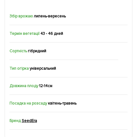
Збір врожаю
липень-вересень
Термін вегетації
43 - 46 дней
Сортність
гібридний
Тип огірка
універсальний
Довжина плоду
12-14см
Посадка на розсаду
квітень-травень
Бренд
SeedEra