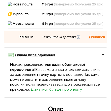
Нова пошта
119 грн
(повернемо
бонусами
25
грн)
Укрпошта
119 грн
(повернемо
бонусами
35
грн)
Meest пошта
99 грн
(повернемо
бонусами
25
грн)
PREMIUM
Дізнатися
Безкоштовна доставка
Оплата після отримання
Ніяких прихованих платежів і обов'язкової
передоплати!
Ви завжди знаєте, скільки заплатите
за замовлення і точну вартість доставки. Так само,
можете оплатити замовлення після огляду
посилки, коли переконаєтеся, що з рослинами все
прекрасно.
Дізнатися більше про оплату
Опис