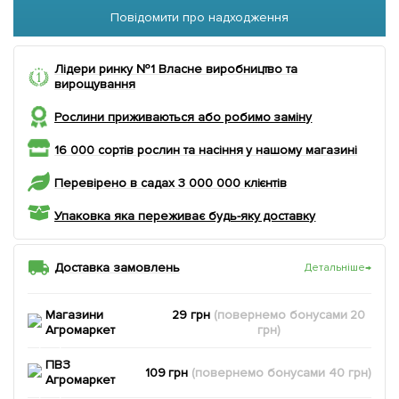
Повідомити про надходження
Лідери ринку №1 Власне виробництво та
вирощування
Рослини приживаються або робимо заміну
16 000 сортів рослин та насіння у нашому магазині
Перевірено в садах 3 000 000 клієнтів
Упаковка яка переживає будь-яку доставку
Доставка замовлень
Детальніше
→
Магазини
29 грн
(повернемо
бонусами
20
Агромаркет
грн)
ПВЗ
109 грн
(повернемо
бонусами
40
грн)
Агромаркет