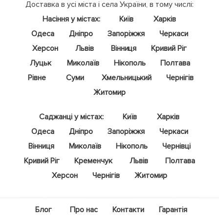
Доставка в усі міста і села України, в тому числі:
Насіння у містах:
Київ
Харків
Одеса
Дніпро
Запоріжжя
Черкаси
Херсон
Львів
Вінниця
Кривий Ріг
Луцьк
Миколаїв
Нікополь
Полтава
Рівне
Суми
Хмельницький
Чернігів
Житомир
Саджанці у містах:
Київ
Харків
Одеса
Дніпро
Запоріжжя
Черкаси
Вінниця
Миколаїв
Нікополь
Чернівці
Кривий Ріг
Кременчук
Львів
Полтава
Херсон
Чернігів
Житомир
Блог
Про нас
Контакти
Гарантія