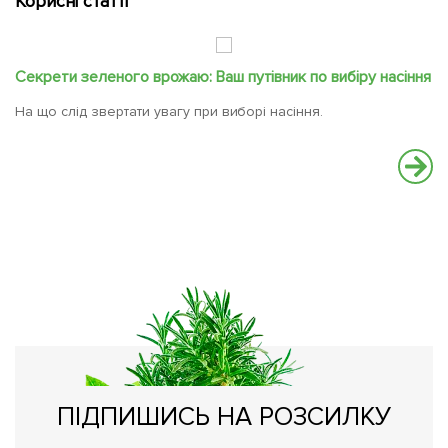
Корисні статті
Секрети зеленого врожаю: Ваш путівник по вибіру насіння
С
На що слід звертати увагу при виборі насіння.
Ва
вс
ПІДПИШИСЬ НА РОЗСИЛКУ