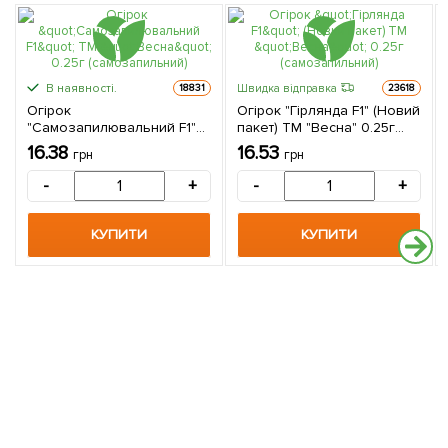
В наявності.
Швидка відправка
18831
23618
Огірок
Огірок "Гірлянда F1" (Новий
"Самозапилювальний F1"
пакет) ТМ "Весна" 0.25г
ТМ "Весна" 0.25г
(самозапильний)
16.38
16.53
грн
грн
(самозапильний)
-
+
-
+
КУПИТИ
КУПИТИ