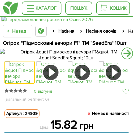
КАТАЛОГ
ПОШУК
КОШИК
Назад
Насіння
Насіння овочів
На
Огірок "Підмосковні вечори F1" ТМ "SeedEra" 10шт
0 відгуків
(загальний рейтинг: 0)
Артикул : 24939
Немає в наявності
15.82
грн
Ціна: