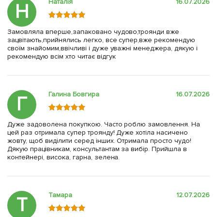
Наталія
16.07.2026
Н
Замовляла вперше,запаковано чудово,троянди вже
зацвітають,прийнялись легко, все супер,вже рекомендую
своїм знайомим,ввічливі і дуже уважні менеджера, дякую і
рекомендую всім хто читає відгук
Галина Бовгира
16.07.2026
Г
Дуже задоволена покупкою. Часто роблю замовлення. На
цей раз отримала супер троянду! Дуже хотіла насичено
жовту, щоб виділити серед інших. Отримала просто чудо!
Дякую працівникам, консультантам за вибір. Прийшла в
контейнері, висока, гарна, зелена.
Тамара
12.07.2026
Т