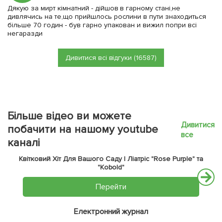
Дякую за мирт кімнатний - дійшов в гарному стані,не
дивлячись на те,що прийшлось рослини в пути знаходиться
більше 70 годин - був гарно упакован и вижил попри всі
негаразди
Дивитися всі відгуки (16587)
Більше відео ви можете
Дивитися
побачити на нашому youtube
все
каналі
Квітковий Хіт Для Вашого Саду | Ліатріс "Rose Purple" та
"Kobold"
Перейти
Електронний журнал