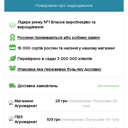
Повідомити про надходження
Лідери ринку №1 Власне виробництво та
вирощування
Рослини приживаються або робимо заміну
16 000 сортів рослин та насіння у нашому магазині
Перевірено в садах 3 000 000 клієнтів
Упаковка яка переживає будь-яку доставку
Доставка замовлень
Детальніше
→
Магазини
29 грн
(повернемо
бонусами
20
Агромаркет
грн)
ПВЗ
109 грн
(повернемо
бонусами
40
грн)
Агромаркет