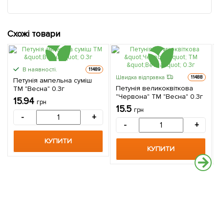
Схожі товари
В наявності.
11489
Швидка відправка
11488
Петунія ампельна суміш
Петунія великоквіткова
ТМ "Весна" 0.3г
"Червона" ТМ "Весна" 0.3г
15.94
грн
15.5
грн
-
+
-
+
КУПИТИ
КУПИТИ