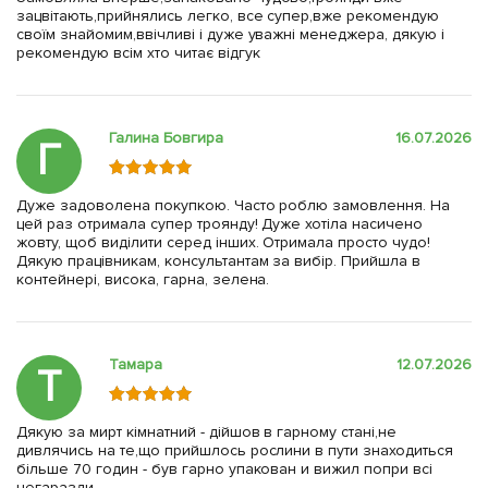
зацвітають,прийнялись легко, все супер,вже рекомендую
своїм знайомим,ввічливі і дуже уважні менеджера, дякую і
рекомендую всім хто читає відгук
Галина Бовгира
16.07.2026
Г
Дуже задоволена покупкою. Часто роблю замовлення. На
цей раз отримала супер троянду! Дуже хотіла насичено
жовту, щоб виділити серед інших. Отримала просто чудо!
Дякую працівникам, консультантам за вибір. Прийшла в
контейнері, висока, гарна, зелена.
Тамара
12.07.2026
Т
Дякую за мирт кімнатний - дійшов в гарному стані,не
дивлячись на те,що прийшлось рослини в пути знаходиться
більше 70 годин - був гарно упакован и вижил попри всі
негаразди