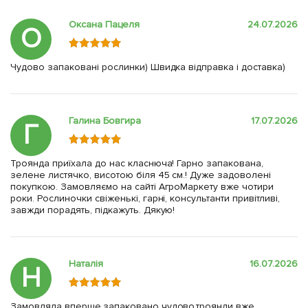
Оксана Пацеля
24.07.2026
О
Чудово запаковані рослинки) Швидка відправка і доставка)
Галина Бовгира
17.07.2026
Г
Троянда приїхала до нас класнюча! Гарно запакована,
зелене листячко, висотою біля 45 см.! Дуже задоволені
покупкою. Замовляємо на сайті АгроМаркету вже чотири
роки. Рослиночки свіженькі, гарні, консультанти привітливі,
завжди порадять, підкажуть. Дякую!
Наталія
16.07.2026
Н
Замовляла вперше,запаковано чудово,троянди вже