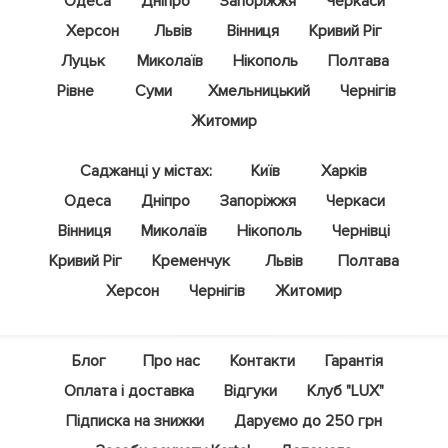
Одеса
Дніпро
Запоріжжя
Черкаси
Херсон
Львів
Вінниця
Кривий Ріг
Луцьк
Миколаїв
Нікополь
Полтава
Рівне
Суми
Хмельницький
Чернігів
Житомир
Саджанці у містах:
Київ
Харків
Одеса
Дніпро
Запоріжжя
Черкаси
Вінниця
Миколаїв
Нікополь
Чернівці
Кривий Ріг
Кременчук
Львів
Полтава
Херсон
Чернігів
Житомир
Блог
Про нас
Контакти
Гарантія
Оплата і доставка
Відгуки
Клуб "LUX"
Підписка на знижки
Даруємо до 250 грн