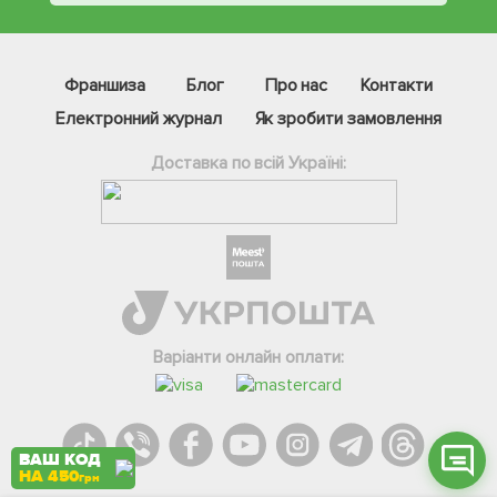
Франшиза
Блог
Про нас
Контакти
Електронний журнал
Як зробити замовлення
Доставка по всій Україні:
Фейсбук
Телеграм
Вайбер
Інстаграм
Варіанти онлайн оплати:
Онлайн чат
ВАШ КОД
НА 450
грн