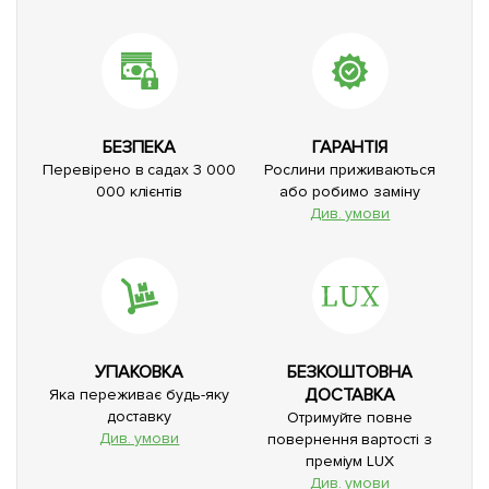
БЕЗПЕКА
ГАРАНТІЯ
Перевірено в садах 3 000
Рослини приживаються
000 клієнтів
або робимо заміну
Див. умови
УПАКОВКА
БЕЗКОШТОВНА
ДОСТАВКА
Яка переживає будь-яку
доставку
Отримуйте повне
Див. умови
повернення вартості з
преміум LUX
Див. умови