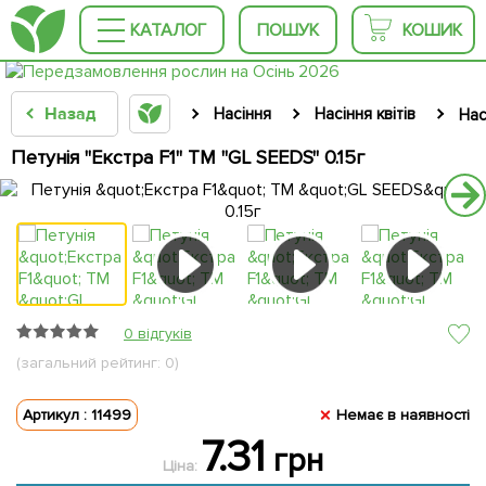
КАТАЛОГ
ПОШУК
КОШИК
Назад
Насіння
Насіння квітів
Нас
Петунія "Екстра F1" ТМ "GL SEEDS" 0.15г
0 відгуків
(загальний рейтинг: 0)
Артикул : 11499
Немає в наявності
7.31
грн
Ціна: