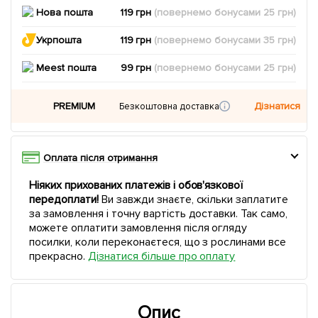
Нова пошта
119 грн
(повернемо
бонусами
25
грн)
Укрпошта
119 грн
(повернемо
бонусами
35
грн)
Meest пошта
99 грн
(повернемо
бонусами
25
грн)
PREMIUM
Дізнатися
Безкоштовна доставка
Оплата після отримання
Ніяких прихованих платежів і обов'язкової
передоплати!
Ви завжди знаєте, скільки заплатите
за замовлення і точну вартість доставки. Так само,
можете оплатити замовлення після огляду
посилки, коли переконаєтеся, що з рослинами все
прекрасно.
Дізнатися більше про оплату
Опис