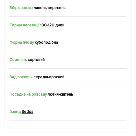
Збір врожаю
липень-вересень
Термін вегетації
100-120 дней
Форма плоду
кубоподібна
Сортність
сортовий
Вид рослини
середньорослий
Посадка на розсаду
лютий-квітень
Бренд
Sedos