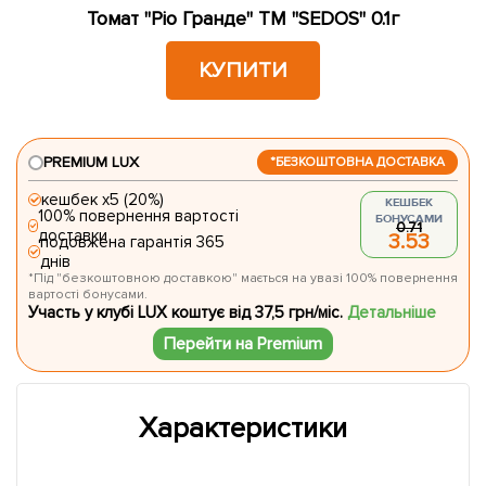
Томат "Ріо Гранде" ТМ "SEDOS" 0.1г
КУПИТИ
PREMIUM LUX
*БЕЗКОШТОВНА ДОСТАВКА
кешбек х5 (20%)
КЕШБЕК
100% повернення вартості
БОНУСАМИ
0.71
доставки
3.53
подовжена гарантія 365
днів
*Під "безкоштовною доставкою" мається на увазі 100% повернення
вартості бонусами.
Участь у клубі LUX коштує від 37,5 грн/міс.
Детальніше
Перейти на Premium
Характеристики