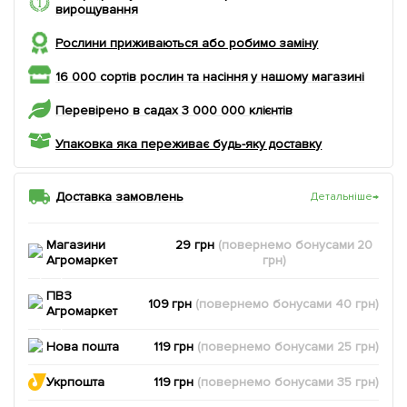
вирощування
Рослини приживаються або робимо заміну
16 000 сортів рослин та насіння у нашому магазині
Перевірено в садах 3 000 000 клієнтів
Упаковка яка переживає будь-яку доставку
Доставка замовлень
Детальніше
→
Магазини
29 грн
(повернемо
бонусами
20
Агромаркет
грн)
ПВЗ
109 грн
(повернемо
бонусами
40
грн)
Агромаркет
Нова пошта
119 грн
(повернемо
бонусами
25
грн)
Укрпошта
119 грн
(повернемо
бонусами
35
грн)