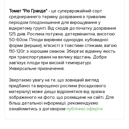
Томат "Ріо Гранде"
- це суперврожайний сорт
среднераннего терміну дозрівання з тривалим
періодом плодоношення для вирощування у
відкритому грунті. Від сходів до початку дозрівання
125 днів. Рослина потужна, детермінантна, висотою
50-60см. Плоди вирівняні однорідні, кубовидної
форми (вершки), м'ясисті з товстими стінками, вагою
110-120г з хорошим смаком. Зберігає відмінну якість
при транспортуванні на велику відстань. Добре
зав'язує плоди при високій температурі.
Універсальне призначення.
Звертаємо увагу на те, що зовнішній вигляд
придбаної та вирощеної рослини (посадкового
матеріалу) може дещо відрізнятися від зразка
зображеного на фото, що розміщене на сайті. Для
більш детальної інформації, рекомендуємо
ознайомитись з договором
публічної оферти