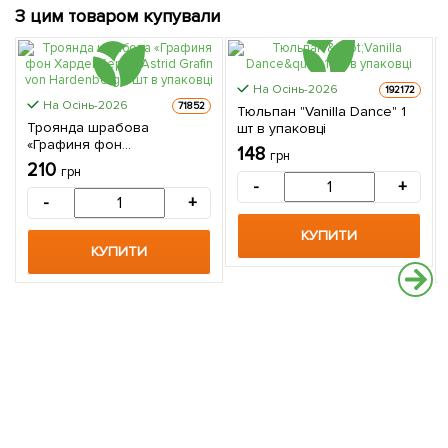
З цим товаром купували
На Осінь-2026
192172
На Осінь-2026
71852
Тюльпан "Vanilla Dance" 1
Троянда шрабова
шт в упаковці
«Графиня фон
148
грн
Харденберг» (Astrid Grafin
210
грн
von Hardenberg) 1 шт в
-
+
упаковці
-
+
КУПИТИ
КУПИТИ