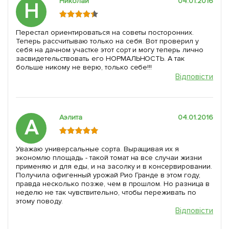
Николай
04.01.2016
Н
Перестал ориентироваться на советы посторонних.
Теперь рассчитываю только на себя. Вот проверил у
себя на дачном участке этот сорт и могу теперь лично
засвидетельствовать его НОРМАЛЬНОСТЬ. А так
больше никому не верю, только себе!!!
Відповісти
Аэлита
04.01.2016
А
Уважаю универсальные сорта. Выращивая их я
экономлю площадь - такой томат на все случаи жизни
применяю и для еды, и на засолку и в консервировании.
Получила офигенный урожай Рио Гранде в этом году,
правда несколько позже, чем в прошлом. Но разница в
неделю не так чувствительно, чтобы переживать по
этому поводу.
Відповісти