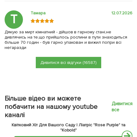
Тамара
12.07.2026
Т
Дякую за мирт кімнатний - дійшов в гарному стані,не
дивлячись на те,що прийшлось рослини в пути знаходиться
більше 70 годин - був гарно упакован и вижил попри всі
негаразди
Дивитися всі відгуки (16587)
Більше відео ви можете
Дивитися
побачити на нашому youtube
все
каналі
Квітковий Хіт Для Вашого Саду | Ліатріс "Rose Purple" та
"Kobold"