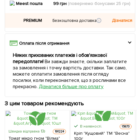
Meest пошта
99 грн
(повернемо
бонусами
25
грн)
PREMIUM
Дізнатися
Безкоштовна доставка
Оплата після отримання
Ніяких прихованих платежів і обов'язкової
передоплати!
Ви завжди знаєте, скільки заплатите
за замовлення і точну вартість доставки. Так само,
можете оплатити замовлення після огляду
посилки, коли переконаєтеся, що з рослинами все
прекрасно.
Дізнатися більше про оплату
З цим товаром рекомендують
В наявності.
15673
Швидка відправка
191224
Кріп "Кущовий" ТМ "Весна"
Томат мікро гном "Вілма"
100г