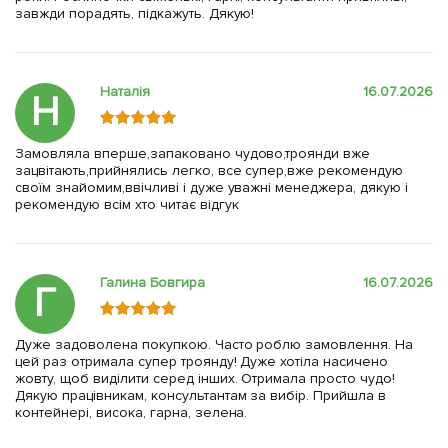
завжди порадять, підкажуть. Дякую!
Наталія
16.07.2026
Н
Замовляла вперше,запаковано чудово,троянди вже
зацвітають,прийнялись легко, все супер,вже рекомендую
своїм знайомим,ввічливі і дуже уважні менеджера, дякую і
рекомендую всім хто читає відгук
Галина Бовгира
16.07.2026
Г
Дуже задоволена покупкою. Часто роблю замовлення. На
цей раз отримала супер троянду! Дуже хотіла насичено
жовту, щоб виділити серед інших. Отримала просто чудо!
Дякую працівникам, консультантам за вибір. Прийшла в
контейнері, висока, гарна, зелена.