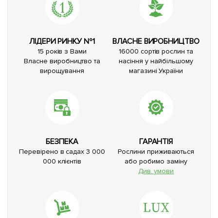
ЛІДЕРИ РИНКУ №1
ВЛАСНЕ ВИРОБНИЦТВО
15 років з Вами
16000 сортів рослин та
Власне виробництво та
насіння у найбільшому
вирощування
магазині України
БЕЗПЕКА
ГАРАНТІЯ
Перевірено в садах 3 000
Рослини приживаються
000 клієнтів
або робимо заміну
Див. умови