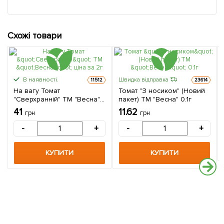
Схожі товари
В наявності.
Швидка відправка
11512
23614
На вагу Томат
Томат "З носиком" (Новий
"Сверхранній" ТМ "Весна"
пакет) ТМ "Весна" 0.1г
ціна за 2г
41
11.62
грн
грн
-
+
-
+
КУПИТИ
КУПИТИ