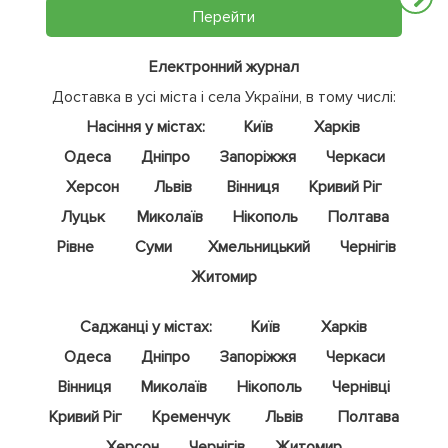
Перейти
Електронний журнал
Доставка в усі міста і села України, в тому числі:
Насіння у містах:
Київ
Харків
Одеса
Дніпро
Запоріжжя
Черкаси
Херсон
Львів
Вінниця
Кривий Ріг
Луцьк
Миколаїв
Нікополь
Полтава
Рівне
Суми
Хмельницький
Чернігів
Житомир
Саджанці у містах:
Київ
Харків
Одеса
Дніпро
Запоріжжя
Черкаси
Вінниця
Миколаїв
Нікополь
Чернівці
Кривий Ріг
Кременчук
Львів
Полтава
Херсон
Чернігів
Житомир