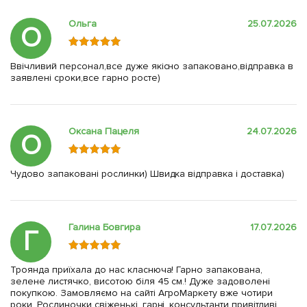
Ольга
25.07.2026
О
Ввічливий персонал,все дуже якісно запаковано,відправка в
заявлені сроки,все гарно росте)
Оксана Пацеля
24.07.2026
О
Чудово запаковані рослинки) Швидка відправка і доставка)
Галина Бовгира
17.07.2026
Г
Троянда приїхала до нас класнюча! Гарно запакована,
зелене листячко, висотою біля 45 см.! Дуже задоволені
покупкою. Замовляємо на сайті АгроМаркету вже чотири
роки. Рослиночки свіженькі, гарні, консультанти привітливі,