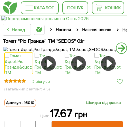
КАТАЛОГ
ПОШУК
КОШИК
Назад
Насіння
Насіння овочів
На
Томат "Ріо Гранде" ТМ "SEDOS" 0.1г
2 відгуків
(загальний рейтинг: 4.5)
Артикул : 16010
Швидка відправка
17.67
грн
Ціна: