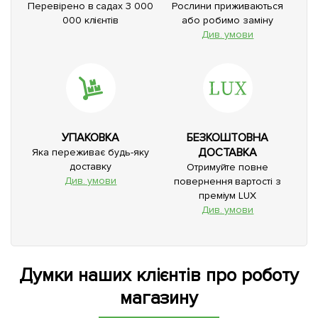
Перевірено в садах 3 000
Рослини приживаються
000 клієнтів
або робимо заміну
Див. умови
УПАКОВКА
БЕЗКОШТОВНА
ДОСТАВКА
Яка переживає будь-яку
доставку
Отримуйте повне
Див. умови
повернення вартості з
преміум LUX
Див. умови
Думки наших клієнтів про роботу
магазину