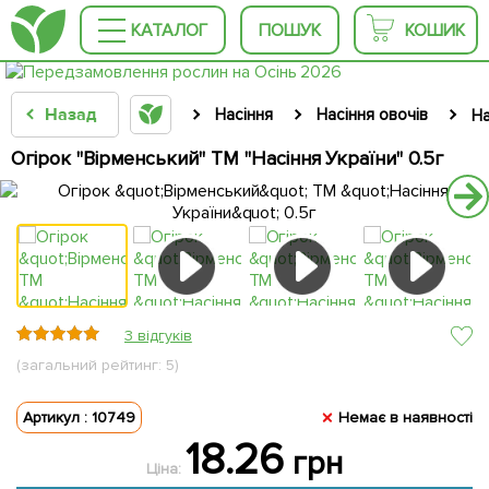
КАТАЛОГ
ПОШУК
КОШИК
Назад
Насіння
Насіння овочів
На
Огірок "Вірменський" ТМ "Насіння України" 0.5г
3 відгуків
(загальний рейтинг: 5)
Артикул : 10749
Немає в наявності
18.26
грн
Ціна: