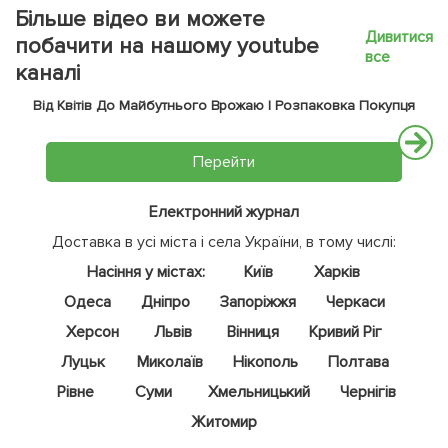
Більше відео ви можете
Дивитися
побачити на нашому youtube
все
каналі
Від Квітів До Майбутнього Врожаю | Розпаковка Покупця
Перейти
Електронний журнал
Доставка в усі міста і села України, в тому числі:
Насіння у містах:
Київ
Харків
Одеса
Дніпро
Запоріжжя
Черкаси
Херсон
Львів
Вінниця
Кривий Ріг
Луцьк
Миколаїв
Нікополь
Полтава
Рівне
Суми
Хмельницький
Чернігів
Житомир