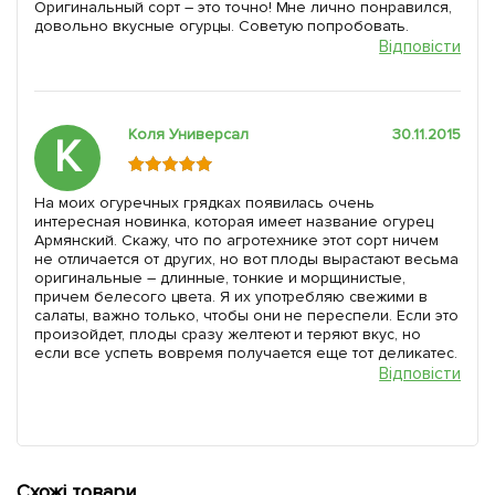
Оригинальный сорт – это точно! Мне лично понравился,
довольно вкусные огурцы. Советую попробовать.
Відповісти
Коля Универсал
30.11.2015
К
На моих огуречных грядках появилась очень
интересная новинка, которая имеет название огурец
Армянский. Скажу, что по агротехнике этот сорт ничем
не отличается от других, но вот плоды вырастают весьма
оригинальные – длинные, тонкие и морщинистые,
причем белесого цвета. Я их употребляю свежими в
салаты, важно только, чтобы они не переспели. Если это
произойдет, плоды сразу желтеют и теряют вкус, но
если все успеть вовремя получается еще тот деликатес.
Відповісти
Схожі товари