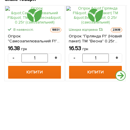
В наявності.
Швидка відправка
18831
23618
Огірок
Огірок "Гірлянда F1" (Новий
"Самозапилювальний F1"
пакет) ТМ "Весна" 0.25г
ТМ "Весна" 0.25г
(самозапильний)
16.38
16.53
грн
грн
(самозапильний)
-
+
-
+
КУПИТИ
КУПИТИ