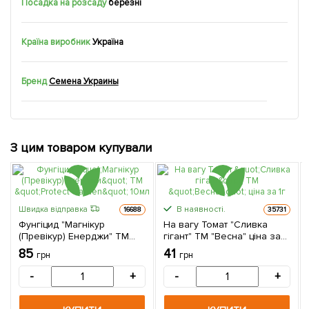
Посадка на розсаду
березні
Країна виробник
Україна
Бренд
Семена Украины
З цим товаром купували
В наявності.
Швидка відправка
16688
35731
Фунгіцид "Магнікур
На вагу Томат "Сливка
(Превікур) Енерджи" ТМ
гігант" ТМ "Весна" ціна за
"Protect Garden" 10мл
1г
85
41
грн
грн
-
+
-
+