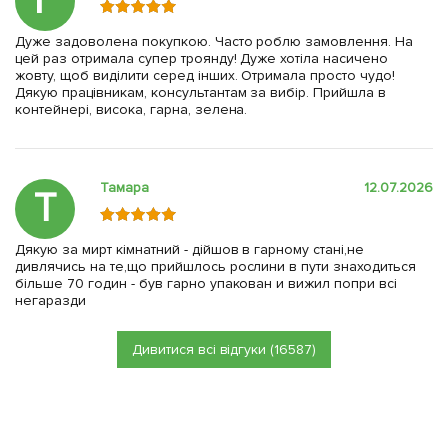
Г
Дуже задоволена покупкою. Часто роблю замовлення. На
цей раз отримала супер троянду! Дуже хотіла насичено
жовту, щоб виділити серед інших. Отримала просто чудо!
Дякую працівникам, консультантам за вибір. Прийшла в
контейнері, висока, гарна, зелена.
Тамара
12.07.2026
Т
Дякую за мирт кімнатний - дійшов в гарному стані,не
дивлячись на те,що прийшлось рослини в пути знаходиться
більше 70 годин - був гарно упакован и вижил попри всі
негаразди
Дивитися всі відгуки (16587)