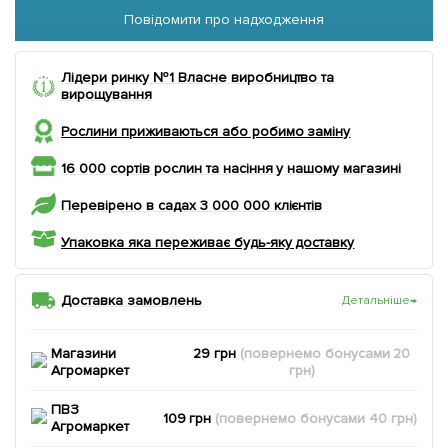
Повідомити про надходження
Лідери ринку №1 Власне виробництво та
вирощування
Рослини приживаються або робимо заміну
16 000 сортів рослин та насіння у нашому магазині
Перевірено в садах 3 000 000 клієнтів
Упаковка яка переживає будь-яку доставку
Доставка замовлень
Детальніше
→
Магазини
29 грн
(повернемо
бонусами
20
Агромаркет
грн)
ПВЗ
109 грн
(повернемо
бонусами
40
грн)
Агромаркет