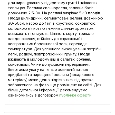
для вирощування у відкритому грунті і плівкових
теплицях. Рослина сильноросла, головна батіг
довжиною 2,5-3м. На рослині визріває 5-10 плодів.
Плоди циліндричні, сегментовані, зелені, довжиною
30-50см, масою до 1 кг, з хрусткою, соковитою,
солодкою м'якоттю і ніжним динним ароматом,
освіжають і тонізують. Цінність сорту: тривале
плодоношення, стійкість до справжньої і
несправжньої борошнистої роси, перепадів
температури. Для успішного вирощування потрібні
легкі, родючі, повітропроникні грунту. Плоди
вживають в молодому віці в салатах, соління,
консервації. Чи не допускаючи перезрівання.
Звертаємо увагу на те, що зовнішній вигляд
придбаної та вирощеної рослини (посадкового
матеріалу) може дещо відрізнятися від зразка
зображеного на фото, що розміщене на сайті. Для
більш детальної інформації, рекомендуємо
ознайомитись з договором
публічної оферти