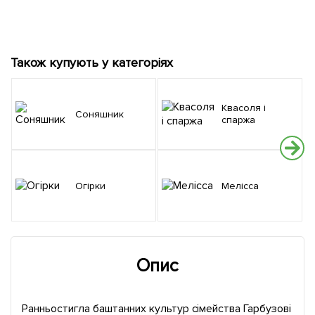
Також купують у категоріях
Квасоля і
Соняшник
спаржа
Огірки
Мелісса
Опис
Ранньостигла баштанних культур сімейства Гарбузові