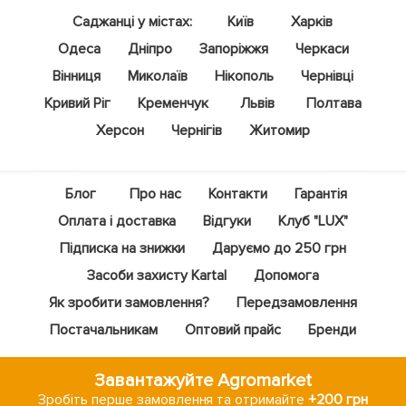
Саджанці у містах:
Київ
Харків
Одеса
Дніпро
Запоріжжя
Черкаси
Вінниця
Миколаїв
Нікополь
Чернівці
Кривий Ріг
Кременчук
Львів
Полтава
Херсон
Чернігів
Житомир
Блог
Про нас
Контакти
Гарантія
Оплата і доставка
Відгуки
Клуб "LUX"
Підписка на знижки
Даруємо до 250 грн
Засоби захисту Kartal
Допомога
Як зробити замовлення?
Передзамовлення
Постачальникам
Оптовий прайс
Бренди
Завантажуйте Agromarket
Зробіть перше замовлення та отримайте
+200 грн