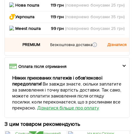
Нова пошта
119 грн
(повернемо
бонусами
25
грн)
Укрпошта
119 грн
(повернемо
бонусами
35
грн)
Meest пошта
99 грн
(повернемо
бонусами
25
грн)
PREMIUM
Дізнатися
Безкоштовна доставка
Оплата після отримання
Ніяких прихованих платежів і обов'язкової
передоплати!
Ви завжди знаєте, скільки заплатите
за замовлення і точну вартість доставки. Так само,
можете оплатити замовлення після огляду
посилки, коли переконаєтеся, що з рослинами все
прекрасно.
Дізнатися більше про оплату
З цим товаром рекомендують