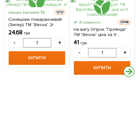
Швидка відправка
12112
Соняшник помаранчевий
В наявності.
35748
(Зипер) ТМ "Весна" 2г
На вагу Огірок "Гірлянда"
24.68
грн
ТМ "Весна" ціна за 1г
(самозапильний)
41
-
+
грн
-
+
КУПИТИ
КУПИТИ