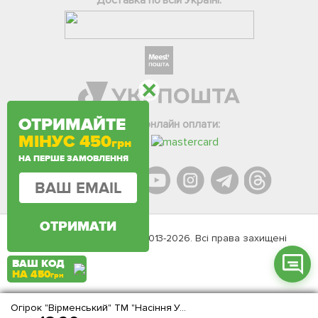
Доставка по всій Україні:
Фейсбук
ОТРИМАЙТЕ
Телеграм
Варіанти онлайн оплати:
МІНУС 450
грн
Вайбер
НА ПЕРШЕ ЗАМОВЛЕННЯ
Інстаграм
Онлайн чат
ОТРИМАТИ
Agromarket.Copyright © 2013-2026. Всі права захищені
ВАШ КОД
НА 450
грн
Огірок "Вірменський" ТМ "Насіння України" 0.5г