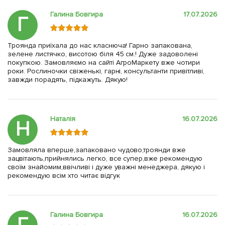
Галина Бовгира
17.07.2026
Г
Троянда приїхала до нас класнюча! Гарно запакована,
зелене листячко, висотою біля 45 см.! Дуже задоволені
покупкою. Замовляємо на сайті АгроМаркету вже чотири
роки. Рослиночки свіженькі, гарні, консультанти привітливі,
завжди порадять, підкажуть. Дякую!
Наталія
16.07.2026
Н
Замовляла вперше,запаковано чудово,троянди вже
зацвітають,прийнялись легко, все супер,вже рекомендую
своїм знайомим,ввічливі і дуже уважні менеджера, дякую і
рекомендую всім хто читає відгук
Галина Бовгира
16.07.2026