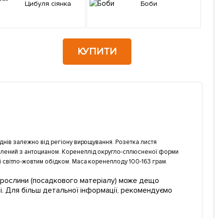
Цибуля сіянка
Боби
КУПИТИ
0 днів залежно від регіону вирощування. Розетка листя
-зелений з антоцианом. Коренеплід округло-сплюсненої форми
зі світло-жовтим обідком. Маса коренеплоду 100-163 грам.
ї рослини (посадкового матеріалу) може дещо
і. Для більш детальної інформації, рекомендуємо