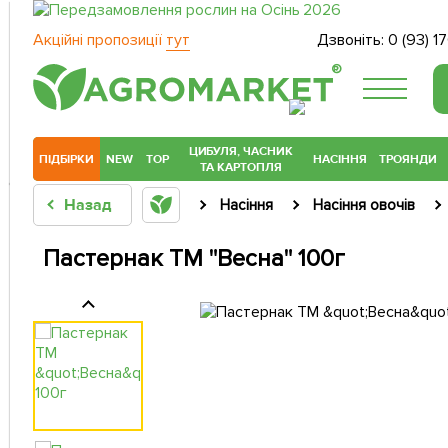
Акційні пропозиції
тут
Дзвоніть:
0 (93) 1
®
ЦИБУЛЯ, ЧАСНИК
ПІДБІРКИ
NEW
TOP
НАСІННЯ
ТРОЯНДИ
ТА КАРТОПЛЯ
Назад
Насіння
Насіння овочів
Пастернак ТМ "Весна" 100г