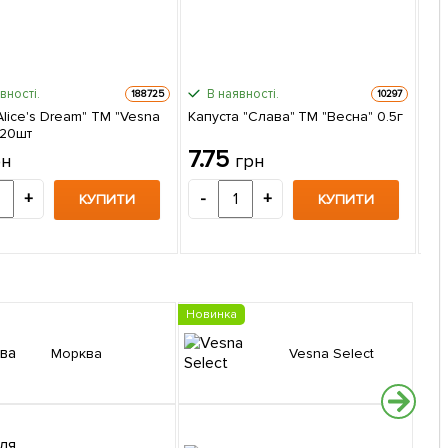
вності.
В наявності.
188725
10297
Alice's Dream" ТМ "Vesna
Капуста "Слава" ТМ "Весна" 0.5г
 20шт
Баз
7.75
рн
грн
пак
21
+
-
+
КУПИТИ
КУПИТИ
-
Новинка
Морква
Vesna Select