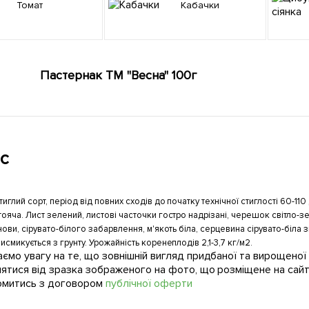
Томат
Кабачки
Пастернак ТМ "Весна" 100г
с
иглий сорт, період від повних сходів до початку технічної стиглості 60-11
ояча. Лист зелений, листові часточки гостро надрізані, черешок світло
нови, сірувато-білого забарвлення, м'якоть біла, серцевина сірувато-біла 
исмикується з грунту. Урожайність коренеплодів 2,1-3,7 кг/м2.
ємо увагу на те, що зовнішній вигляд придбаної та вирощено
нятися від зразка зображеного на фото, що розміщене на сайт
омитись з договором
публічної оферти