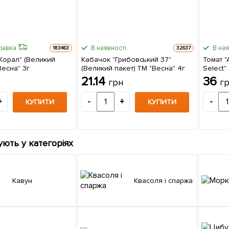
равка
В наявності.
В ная
183463
32637
 Корал" (Великий
Кабачок "Грибовський 37"
Томат "
Весна" 3г
(Великий пакет) ТМ "Весна" 4г
Select"
21.14
36
грн
г
+
-
+
-
КУПИТИ
КУПИТИ
ують у категоріях
Кавун
Квасоля і спаржа