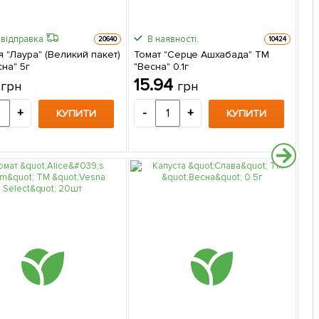
відправка
В наявності.
20640
10424
 "Лаура" (Великий пакет)
Томат "Серце Ашхабада" ТМ
Каб
на" 5г
"Весна" 0.1г
2г
7
15.94
1
грн
грн
+
-
+
-
КУПИТИ
КУПИТИ