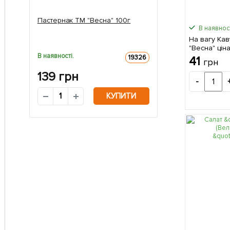
Пастернак ТМ "Весна" 100г
В наявност
На вагу Кав
"Весна" ціна
В наявності.
19326
41
грн
139
грн
-
КУПИТИ