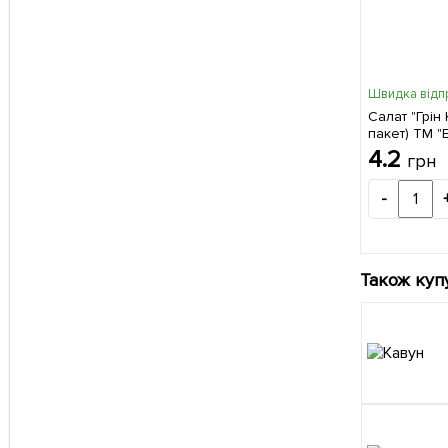
Швидка відп
Салат "Грін
пакет) ТМ "
4.2
грн
-
Також куп