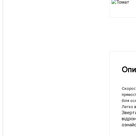
Опи
Скорост
прямост
біля ос
Легко в
Зверта
відріз
ознай