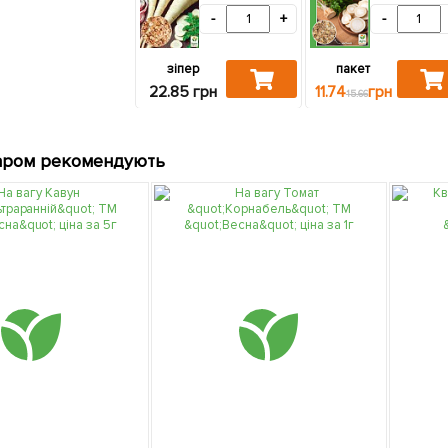
-
+
-
зіпер
пакет
22.85 грн
11.74
грн
15.66
аром рекомендують