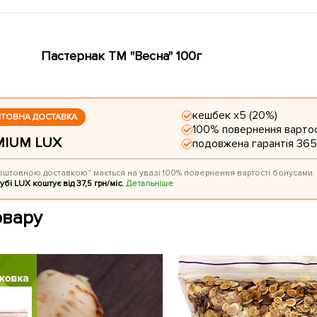
Пастернак ТМ "Весна" 100г
кешбек х5 (20%)
ШТОВНА ДОСТАВКА
100% повернення вартос
MIUM LUX
подовжена гарантія 365
оштовною доставкою" мається на увазі 100% повернення вартості бонусами.
убі LUX коштує від 37,5 грн/міс.
Детальніше
овару