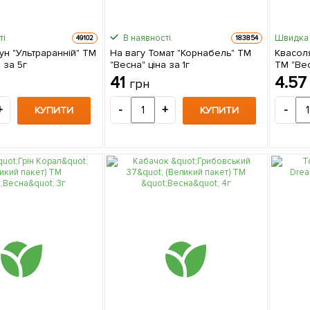
і.
В наявності.
Швидка 
49102
183854
ун "Ультраранній" ТМ
На вагу Томат "Корнабель" ТМ
Квасоля
 за 5г
"Весна" ціна за 1г
ТМ "Вес
41
4.5
грн
+
-
+
-
КУПИТИ
КУПИТИ