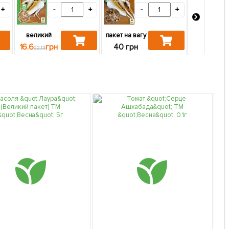
+
-
+
-
+
великий
пакет на вагу
139 грн
16.6
грн
40 грн
22.13