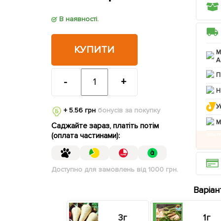
В наявності.
КУПИТИ
М
А
П
-
+
Н
У
+ 5.56 грн
бонусів за покупку
M
Саджайте зараз, платіть потім
(оплата частинами):
Доступно для замовлень від 1000 грн.
Варіан
3г
1г