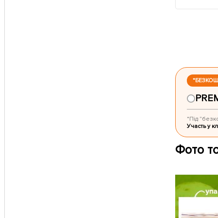
*БЕЗКО
PRE
*Під "безк
Участь у кл
Фото т