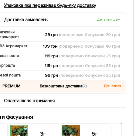
Упаковка яка переживає будь-яку доставку
Доставка замовлень
Детальніше
→
агазини
29 грн
(повернемо
бонусами
20
грн)
громаркет
109 грн
(повернемо
бонусами
40
грн)
ВЗ Агромаркет
119 грн
(повернемо
бонусами
25
грн)
ова пошта
119 грн
(повернемо
бонусами
35
грн)
крпошта
99 грн
(повернемо
бонусами
25
грн)
eest пошта
PREMIUM
Безкоштовна доставка
Дізнатися
Оплата після отримання
ти фасування
3г
5г