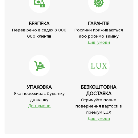
БЕЗПЕКА
ГАРАНТІЯ
Перевірено в садах 3 000
Рослини приживаються
000 клієнтів
або робимо заміну
Див. умови
УПАКОВКА
БЕЗКОШТОВНА
ДОСТАВКА
Яка переживає будь-яку
доставку
Отримуйте повне
Див. умови
повернення вартості з
преміум LUX
Див. умови