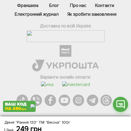
Франшиза
Блог
Про нас
Контакти
Електронний журнал
Як зробити замовлення
Доставка по всій Україні:
Фейсбук
Телеграм
Вайбер
Інстаграм
Варіанти онлайн оплати:
Онлайн чат
ВАШ КОД
НА 450
грн
Диня "Рання 133" ТМ "Весна" 100г
Agromarket.Copyright © 2013-2026. Всі права захищені
249
грн
Ціна