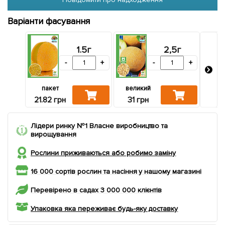
Варіанти фасування
1.5г
2,5г
-
+
-
+
пакет
великий
зі
21.82 грн
31 грн
27.2
Лідери ринку №1 Власне виробництво та
вирощування
Рослини приживаються або робимо заміну
16 000 сортів рослин та насіння у нашому магазині
Перевірено в садах 3 000 000 клієнтів
Упаковка яка переживає будь-яку доставку