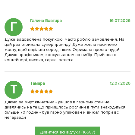
Галина Бовгира
16.07.2026
Г
Дуже задоволена покупкою. Часто роблю замовлення. На
цей раз отримала супер троянду! Дуже хотіла насичено
жовту, щоб виділити серед інших. Отримала просто чудо!
Дякую працівникам, консультантам за вибір. Прийшла в
контейнері, висока, гарна, зелена.
Тамара
12.07.2026
Т
Дякую за мирт кімнатний - дійшов в гарному стані,не
дивлячись на те,що прийшлось рослини в пути знаходиться
більше 70 годин - був гарно упакован и вижил попри всі
негаразди
Дивитися всі відгуки (16587)