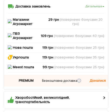
Доставка замовлень
Детальніше
→
Магазини
29 грн
(повернемо
бонусами
20
Агромаркет
грн)
ПВЗ
109 грн
(повернемо
бонусами
40
грн)
Агромаркет
Нова пошта
119 грн
(повернемо
бонусами
25
грн)
Укрпошта
119 грн
(повернемо
бонусами
35
грн)
Meest пошта
99 грн
(повернемо
бонусами
25
грн)
PREMIUM
Дізнатися
Безкоштовна доставка
Хворобостійкий, великоплідний,
транспортабельність