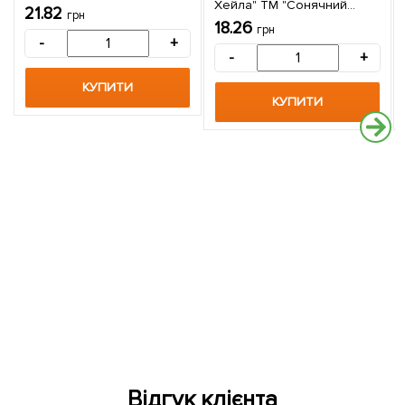
Хейла" ТМ "Сонячний
21.82
грн
березень" 20шт
18.26
грн
-
+
-
+
КУПИТИ
КУПИТИ
Відгук клієнта