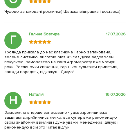
Чудово запаковані рослинки) Швидка відправка і доставка)
Галина Бовгира
17.07.2026
Г
Троянда приїхала до нас класнюча! Гарно запакована,
зелене листячко, висотою біля 45 см.! Дуже задоволені
покупкою. Замовляємо на сайті АгроМаркету вже чотири
роки. Рослиночки свіженькі, гарні, консультанти привітливі,
завжди порадять, підкажуть. Дякую!
Наталія
16.07.2026
Н
Замовляла вперше,запаковано чудово,троянди вже
зацвітають,прийнялись легко, все супер,вже рекомендую
своїм знайомим,ввічливі і дуже уважні менеджера, дякую і
рекомендую всім хто читає відгук