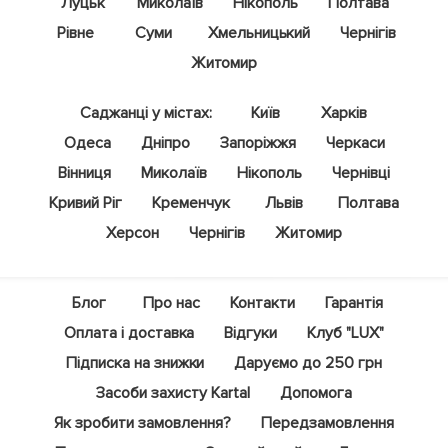
Луцьк
Миколаїв
Нікополь
Полтава
Рівне
Суми
Хмельницький
Чернігів
Житомир
Саджанці у містах:
Київ
Харків
Одеса
Дніпро
Запоріжжя
Черкаси
Вінниця
Миколаїв
Нікополь
Чернівці
Кривий Ріг
Кременчук
Львів
Полтава
Херсон
Чернігів
Житомир
Блог
Про нас
Контакти
Гарантія
Оплата і доставка
Відгуки
Клуб "LUX"
Підписка на знижки
Даруємо до 250 грн
Засоби захисту Kartal
Допомога
Як зробити замовлення?
Передзамовлення