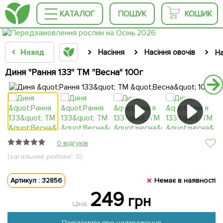
КАТАЛОГ
ПОШУК
КОШИК
Назад
Насіння
Насіння овочів
На
Диня "Рання 133" ТМ "Весна" 100г
0 відгуків
(загальний рейтинг: 0)
Артикул : 32856
Немає в наявності
249
грн
Ціна:
Повідомити про надходження