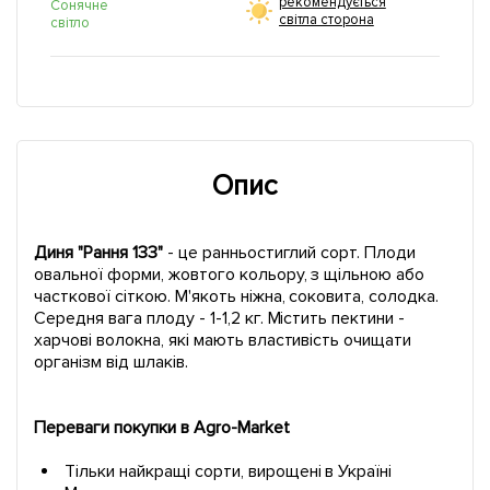
рекомендується
Сонячне
світла сторона
світло
Опис
Диня "Рання 133"
- це ранньостиглий сорт. Плоди
овальної форми, жовтого кольору, з щільною або
часткової сіткою. М'якоть ніжна, соковита, солодка.
Середня вага плоду - 1-1,2 кг. Містить пектини -
харчові волокна, які мають властивість очищати
організм від шлаків.
Переваги покупки в Agro-Market
Тільки найкращі сорти, вирощені в Україні