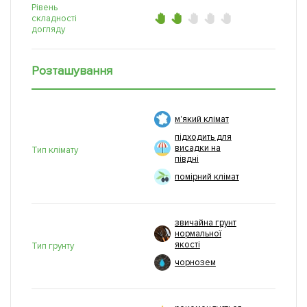
Рівень
складності
догляду
Розташування
м'який клімат
підходить для
висадки на
Тип клімату
півдні
помірний клімат
звичайна грунт
нормальної
якості
Тип грунту
чорнозем