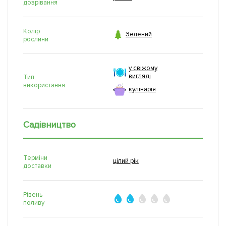
дозрівання
Колір

Зелений
рослини
у свіжому
вигляді
Тип
використання
кулінарія
Садівництво
Терміни
цілий рік
доставки
Рівень
поливу