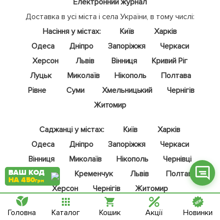
Електронний журнал
Доставка в усі міста і села України, в тому числі:
Насіння у містах:
Київ
Харків
Одеса
Дніпро
Запоріжжя
Черкаси
Фейсбук
Херсон
Львів
Вінниця
Кривий Ріг
Телеграм
Луцьк
Миколаїв
Нікополь
Полтава
Рівне
Суми
Хмельницький
Чернігів
Вайбер
Житомир
Інстаграм
Саджанці у містах:
Київ
Харків
Онлайн чат
Одеса
Дніпро
Запоріжжя
Черкаси
Вінниця
Миколаїв
Нікополь
Чернівці
ВАШ КОД
Кривий Ріг
Кременчук
Львів
Полтава
НА 450
грн
Херсон
Чернігів
Житомир
Головна
Каталог
Кошик
Акції
Новинки