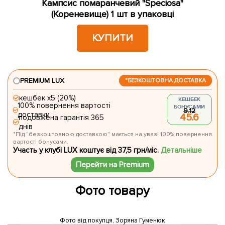
Кампсис помаранчевий "Speciosa"
(Кореневище) 1 шт в упаковці
КУПИТИ
PREMIUM LUX
*БЕЗКОШТОВНА ДОСТАВКА
кешбек х5 (20%)
КЕШБЕК
100% повернення вартості
БОНУСАМИ
9.12
доставки
45.6
подовжена гарантія 365
днів
*Під "безкоштовною доставкою" мається на увазі 100% повернення
вартості бонусами.
Участь у клубі LUX коштує від 37,5 грн/міс.
Детальніше
Перейти на Premium
Фото товару
Фото від покупця, Зоряна Гуменюк