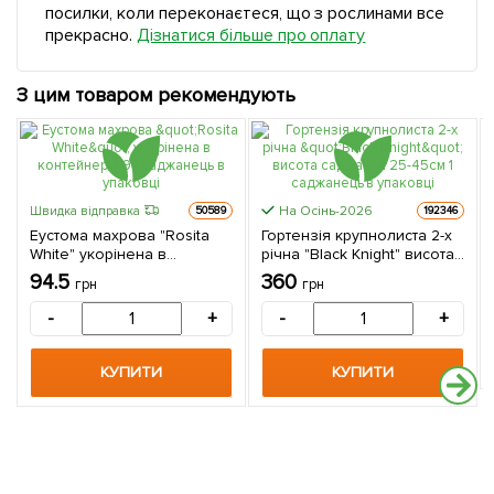
посилки, коли переконаєтеся, що з рослинами все
прекрасно.
Дізнатися більше про оплату
З цим товаром рекомендують
На Осінь-2026
Швидка відправка
50589
192346
Еустома махрова "Rosita
Гортензія крупнолиста 2-х
White" укорінена в
річна "Black Knight" висота
контейнері Р9 1 саджанець
саджанця 25-45см 1
94.5
360
грн
грн
в упаковці
саджанець в упаковці
-
+
-
+
КУПИТИ
КУПИТИ