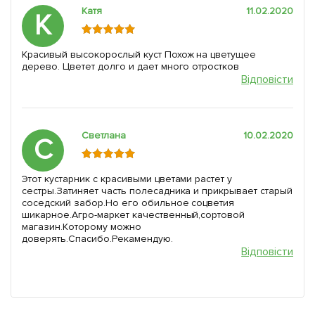
Катя
11.02.2020
К
Красивый высокорослый куст Похож на цветущее
дерево. Цветет долго и дает много отростков
Відповісти
Светлана
10.02.2020
С
Этот кустарник с красивыми цветами растет у
сестры.Затиняет часть полесадника и прикрывает старый
соседский забор.Но его обильное соцветия
шикарное.Агро-маркет качественный,сортовой
магазин.Которому можно
доверять.Спасибо.Рекамендую.
Відповісти