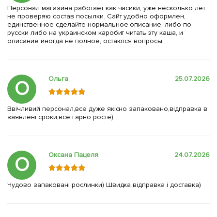
Персонал магазина работает как часики, уже несколько лет
не проверяю состав посылки. Сайт удобно оформлен,
единственное сделайте нормальное описание, либо по
русски либо на украинском каробит читать эту каша, и
описание иногда не полное, остаются вопросы
Ольга
25.07.2026
О
Ввічливий персонал,все дуже якісно запаковано,відправка в
заявлені сроки,все гарно росте)
Оксана Пацеля
24.07.2026
О
Чудово запаковані рослинки) Швидка відправка і доставка)