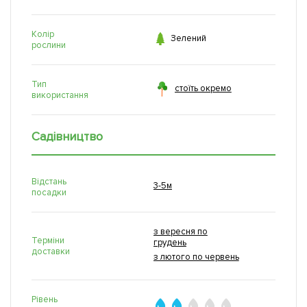
Колір

Зелений
рослини
Тип
стоїть окремо
використання
Садівництво
Відстань
3-5м
посадки
з вересня по
Терміни
грудень
доставки
з лютого по червень
Рівень