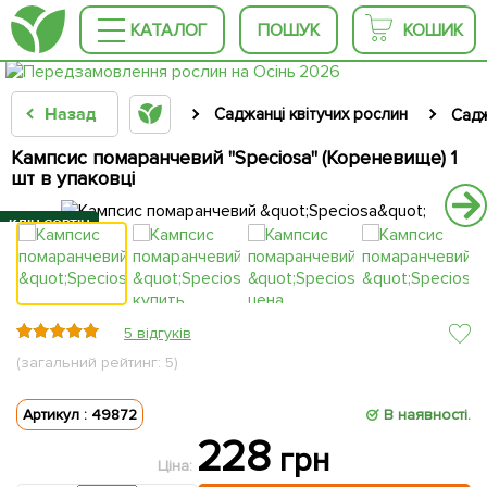
КАТАЛОГ
ПОШУК
КОШИК
Назад
Саджанці квітучих рослин
Садж
Кампсис помаранчевий "Speciosa" (Кореневище) 1
шт в упаковці
КЛІН СОРТІН
КЛІН СОРТІН
КЛІН СОРТІН
КЛІН СОРТІН
КЛІН СОРТІН
5 відгуків
(загальний рейтинг: 5)
Артикул : 49872
В наявності.
228
грн
Ціна: