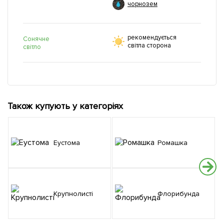
чорнозем
рекомендується
Сонячне
світла сторона
світло
Також купують у категоріях
Еустома
Ромашка
Крупнолисті
Флорибунда