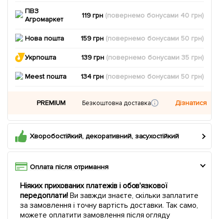
ПВЗ
119 грн
(повернемо
бонусами
40
грн)
Агромаркет
Нова пошта
159 грн
(повернемо
бонусами
50
грн)
Укрпошта
139 грн
(повернемо
бонусами
35
грн)
Meest пошта
134 грн
(повернемо
бонусами
50
грн)
PREMIUM
Дізнатися
Безкоштовна доставка
Хворобостійкий, декоративний, засухостійкий
Оплата після отримання
Ніяких прихованих платежів і обов'язкової
передоплати!
Ви завжди знаєте, скільки заплатите
за замовлення і точну вартість доставки. Так само,
можете оплатити замовлення після огляду