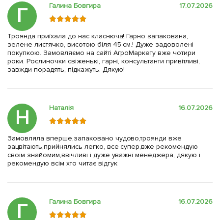
Галина Бовгира
17.07.2026
Г
Троянда приїхала до нас класнюча! Гарно запакована,
зелене листячко, висотою біля 45 см.! Дуже задоволені
покупкою. Замовляємо на сайті АгроМаркету вже чотири
роки. Рослиночки свіженькі, гарні, консультанти привітливі,
завжди порадять, підкажуть. Дякую!
Наталія
16.07.2026
Н
Замовляла вперше,запаковано чудово,троянди вже
зацвітають,прийнялись легко, все супер,вже рекомендую
своїм знайомим,ввічливі і дуже уважні менеджера, дякую і
рекомендую всім хто читає відгук
Галина Бовгира
16.07.2026
Г