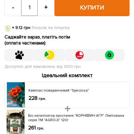
-
+
КУПИТИ
+ 9.12 грн
бонусів за покупку
Саджайте зараз, платіть потім
(оплата частинами):
Доступно для замовлень від 1000 грн.
Ідеальний комплект
Кампсис помаранчевий "Speciosa"
228
грн.
Бiо каталiзатор зростання "КОРНЕВИН АГР" Лімітована
серія ТМ "AGRO-X" 120г
261
грн.