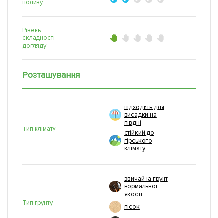
поливу
Рівень
складності
догляду
Розташування
підходить для
висадки на
півдні
Тип клімату
стійкий до
гірського
клімату
звичайна грунт
нормальної
якості
Тип грунту
пісок