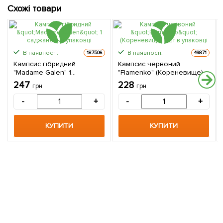
Схожі товари
В наявності.
В наявності.
187506
49871
Кампсис гібридний
Кампсис червоний
"Madame Galen" 1
"Flamenko" (Кореневище) 1
саджанець в упаковці
шт в упаковці
247
228
грн
грн
-
+
-
+
КУПИТИ
КУПИТИ