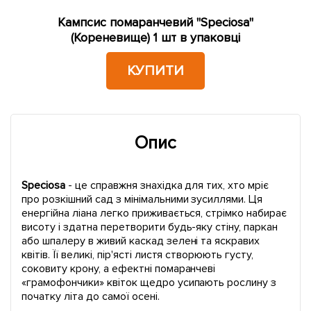
Кампсис помаранчевий "Speciosa"
(Кореневище) 1 шт в упаковці
КУПИТИ
Опис
Speciosa
- це справжня знахідка для тих, хто мріє
про розкішний сад з мінімальними зусиллями. Ця
енергійна ліана легко приживається, стрімко набирає
висоту і здатна перетворити будь-яку стіну, паркан
або шпалеру в живий каскад зелені та яскравих
квітів. Її великі, пір'ясті листя створюють густу,
соковиту крону, а ефектні помаранчеві
«грамофончики» квіток щедро усипають рослину з
початку літа до самої осені.