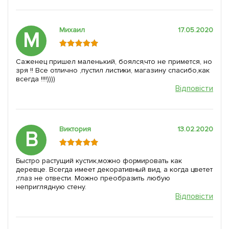
Михаил
17.05.2020
М
Саженец пришел маленький, боялся,что не примется, но
зря !! Все отлично ,пустил листики, магазину спасибо,как
всегда !!!!))))
Відповісти
Виктория
13.02.2020
В
Быстро растущий кустик,можно формировать как
деревце. Всегда имеет декоративный вид, а когда цветет
,глаз не отвести. Можно преобразить любую
неприглядную стену.
Відповісти