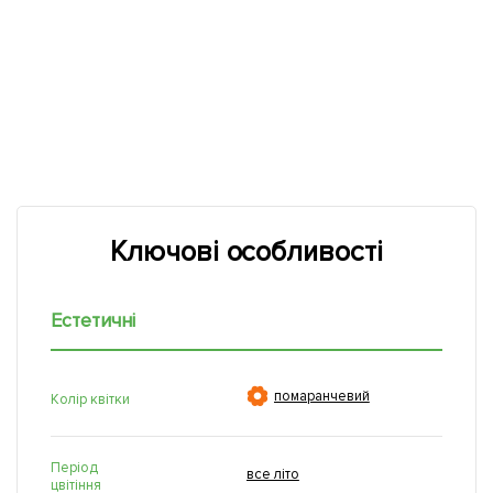
Ключові особливості
Естетичні

помаранчевий
Колір квітки
Період
все літо
цвітіння