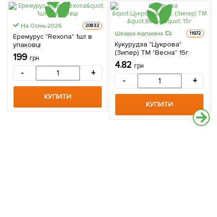
На Осінь-2026
20832
Швидка відправка
11972
Еремурус "Rexona" 1шт в
Кукурудза "Цукрова"
упаковці
(Зипер) ТМ "Весна" 15г
199
грн
4.82
грн
-
+
-
+
КУПИТИ
КУПИТИ