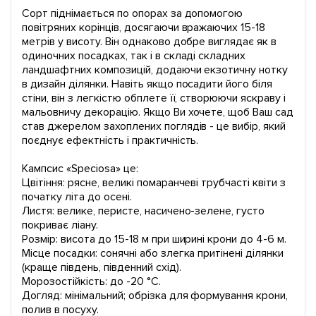
Сорт піднімається по опорах за допомогою
повітряних корінців, досягаючи вражаючих 15-18
метрів у висоту. Він однаково добре виглядає як в
одиночних посадках, так і в складі складних
ландшафтних композицій, додаючи екзотичну нотку
в дизайн ділянки. Навіть якщо посадити його біля
стіни, він з легкістю обплете її, створюючи яскраву і
мальовничу декорацію. Якщо Ви хочете, щоб Ваш сад
став джерелом захоплених поглядів - це вибір, який
поєднує ефектність і практичність.
Кампсис «Speciosa» це:
Цвітіння: рясне, великі помаранчеві трубчасті квіти з
початку літа до осені.
Листя: велике, перисте, насичено-зелене, густо
покриває ліану.
Розмір: висота до 15-18 м при ширині крони до 4-6 м.
Місце посадки: сонячні або злегка притінені ділянки
(краще південь, південний схід).
Морозостійкість: до -20 °C.
Догляд: мінімальний; обрізка для формування крони,
полив в посуху.