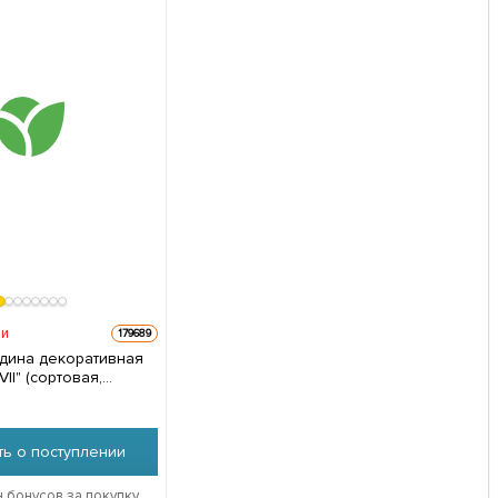
ии
179689
дина декоративная
VII" (сортовая,
) высота 100-120см
дов 1 саженец в
ь о поступлении
н бонусов за покупку