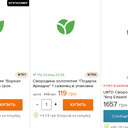
КРУПНОМЕР
На Осень-2026
187517
187553
яя "Бореал
Смородина золотистая "Подарок
 срок
Ариадне" 1 саженец в упаковке
Нет в налич
оплолдный
119
LMTD Сморо
грн
148
цена
грн
саженец в упаковке
"King Edward 
укорененная
1657
грн
-
+
КУПИТЬ
КУПИТЬ
из Нидерлан
упаковке
 за покупку
+
4.74
грн бонусов за покупку
Сообщит
+
66.28
гр