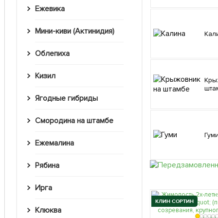
Ежевика
Мини-киви (Актинидия)
Кал
Облепиха
Кизил
Крыжовник на
шта
Ягодные гибриды
Смородина на штамбе
Гум
Ежемалина
Рябина
Ирга
КЛИН СОРТИН
Клюква