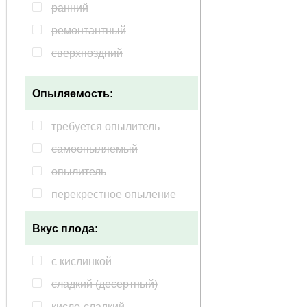
оранжевый
ранний
пурпурный
ремонтантный
розовый
сверхпоздний
сиреневый
сверхранний
фиолетовый
Опыляемость:
среднепоздний
среднеранний
требуется опылитель
самоопыляемый
опылитель
перекрестное опыление
Вкус плода:
с кислинкой
сладкий (десертный)
кисло-сладкий