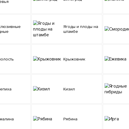
евья
Ягоды и плоды на
дные
штамбе
молость
Крыжовник
лепиха
Кизил
емалина
Рябина