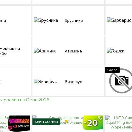
ина
Брусника
Азимина
мбе
Скоро
и
Зизифус
20
КЛИН СОРТИН