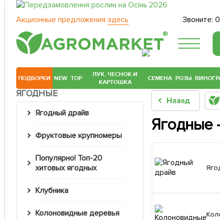
Акционные предложения
здесь
Звоните:
0
®
ЛУК, ЧЕСНОК И
ПОДБОРКИ
NEW
TOP
СЕМЕНА
РОЗЫ
ВИНОГР
КАРТОШКА
ЯГОДНЫЕ
Назад
Ягодный драйв
Ягодные -
Фруктовые крупномеры
Популярно! Топ-20
хитовых ягодных
Яг
Клубника
Колоновидные деревья
Колоновидные