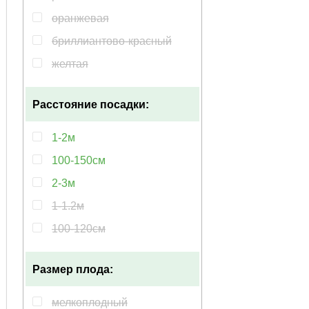
оранжевая
бриллиантово-красный
желтая
зеленовато-белый
Расстояние посадки:
белая
бордовый
1-2м
зеленая
100-150см
кремовый
2-3м
мультиколор
1-1.2м
темно-синий
100-120см
фиолетовый
15-20см
черная
Размер плода:
30-50см
оранжево-розовый
30см
мелкоплодный