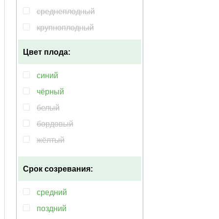
60-100см
среднеплодный
60см
крупноплодный
80-100см
Цвет плода:
4-5м
5-6м
синий
150-200см
чёрный
3-5м
белый
1-3м
бордовый
10-15м
жёлтый
30-50см
зелёный
Срок созревания:
50 см
коричневый
50-100см
красный
средний
мультиколор
поздний