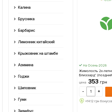
Калина
Брусника
Барбарис
Лимонник китайский
Крыжовник на штамбе
Азимина
На Осень-2026
Жимолость 2х-летн
Близзард" (поздний
Годжи
созревания, крупн
353
грн
цена
сорт) С1,5 1 
Шиповник
-
+
Гуми
+
14.12
грн бонусов
Зизифус