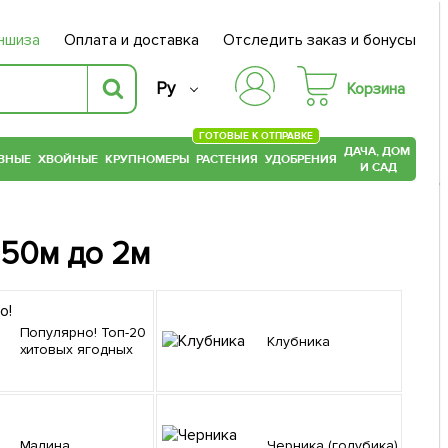
ншиза
Оплата и доставка
Отследить заказ и бонусы
Ру
Корзина
ГОТОВЫЕ К ОТПРАВКЕ
ДАЧА, ДОМ
ВНЫЕ
ХВОЙНЫЕ
КРУПНОМЕРЫ
РАСТЕНИЯ
УДОБРЕНИЯ
И САД
.50м до 2м
Популярно! Топ-20
Клубника
хитовых ягодных
Малина
Черника (голубика)