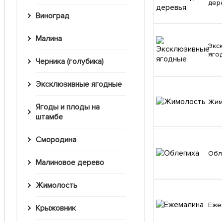
дер
Виноград
Малина
Эксклюзивные
яго
Черника (голубика)
Эксклюзивные ягодные
Жи
Ягоды и плоды на
штамбе
Смородина
Об
Малиновое дерево
Жимолость
Еж
Крыжовник