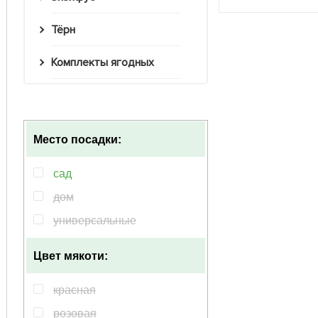
Тёрн
Комплекты ягодных
Место посадки:
сад
дом
универсальные
Цвет мякоти:
красная
розовая