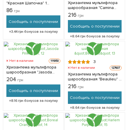
Хризантема мультифлора
"Красная Шапочка" 1
шарообразная "Camina
саженец в упаковке
86
грн
Red" 1 саженец в упаковке
216
грн
Сообщить о поступлении
Сообщить о поступлении
+
3.44
грн бонусов за покупку
+
8.64
грн бонусов за покупку
Нет в наличии
111950
3
Хризантема мультифлора
Нет в наличии
127607
шарообразная "Jasoda
Хризантема мультифлора
Pink" 1 саженец в упаковке
204
шарообразная "Beaulieu" 1
грн
саженец в упаковке
216
грн
Сообщить о поступлении
Сообщить о поступлении
+
8.16
грн бонусов за покупку
+
8.64
грн бонусов за покупку