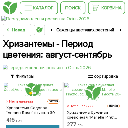
КАТАЛОГ
ПОИСК
КОРЗИНА
Назад
Саженцы цветущих растений
С
Хризантемы - Период
цветения: август-сентябрь
Фильтры
сортировка
Нет в наличии
166279
Нет в наличии
153438
Хризантема Садовая
Хризантема букетная
"Verano Rose" (высота 30-
срезочная "Marielle Pink"
50см) 1 саженец в
416
грн
(вазон С1 высота 20-30см) 1
упаковке
277
грн
саженец в упаковке