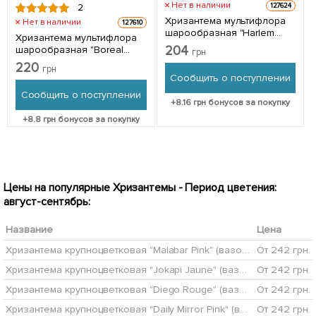
Нет в наличии
127624
2
Хризантема мультифлора
Нет в наличии
127610
шарообразная "Harlem
Хризантема мультифлора
Purple" 1 саженец в
204
шарообразная "Boreal
грн
упаковке
Orange" 1 саженец в
220
грн
упаковке
Сообщить о поступлении
Сообщить о поступлении
+
8.16
грн бонусов за покупку
+
8.8
грн бонусов за покупку
Цены на популярные Хризантемы - Период цветения:
август-сентябрь:
Название
Цена
Хризантема крупноцветковая "Malabar Pink" (вазон С1 высота 20-30см)
От 242 грн.
Хризантема крупноцветковая "Jokapi Jaune" (вазон С1 высота 20-30см)
От 242 грн.
Хризантема крупноцветковая "Diego Rouge" (вазон С1 высота 20-30см)
От 242 грн.
Хризантема крупноцветковая "Daily Mirror Pink" (вазон С1 высота 20-30см)
От 242 грн.