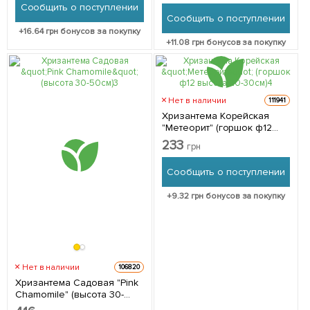
Сообщить о поступлении
Сообщить о поступлении
+
16.64
грн бонусов за покупку
+
11.08
грн бонусов за покупку
Нет в наличии
111941
Хризантема Корейская
"Метеорит" (горшок ф12
высота 20-30см) 1 саженец
233
грн
в упаковке
Сообщить о поступлении
+
9.32
грн бонусов за покупку
Нет в наличии
106820
Хризантема Садовая "Pink
Chamomile" (высота 30-
50см) 1 саженец в