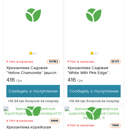
Нет в наличии
Нет в наличии
103582
63135
Хризантема Садовая
Хризантема Садовая
"Yellow Chamomile" (высота
"White With Pink Edge"
30-50см) 1 саженец в
(высота 30-50см) 1 саженец
416
416
грн
грн
упаковке
в упаковке
Сообщить о поступлении
Сообщить о поступлении
+
16.64
грн бонусов за покупку
+
16.64
грн бонусов за покупку
Нет в наличии
64444
Нет в наличии
111940
Хризантема корейская