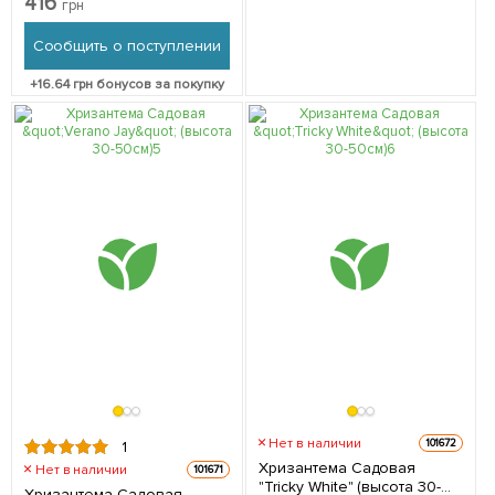
416
грн
упаковке
Сообщить о поступлении
+
16.64
грн бонусов за покупку
Нет в наличии
101672
1
Хризантема Садовая
Нет в наличии
101671
"Tricky White" (высота 30-
Хризантема Садовая