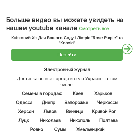
Больше видео вы можете увидеть на
нашем youtube канале
Смотреть все
Квітковий Хіт Для Вашого Саду | Ліатріс "Rose Purple" та
"Kobold"
Перейти
Электронный журнал
Доставка во все города и села Украины, в том
числе:
Семена в городах:
Киев
Харьков
Одесса
Днепр
Запорожье
Черкассы
Херсон
Львов
Винница
Кривой Рог
Луцк
Николаев
Никополь
Полтава
Ровно
Сумы
Хмельницкий