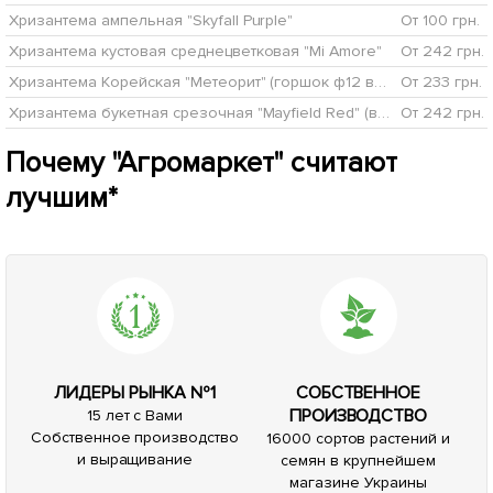
Хризантема ампельная "Skyfall Purple"
От 100 грн.
Хризантема кустовая среднецветковая "Mi Amore"
От 242 грн.
Хризантема Корейская "Метеорит" (горшок ф12 высота 20-30см)
От 233 грн.
Хризантема букетная срезочная "Mayfield Red" (вазон С1 высота 20-30см)
От 242 грн.
Почему "Агромаркет" считают
лучшим*
ЛИДЕРЫ РЫНКА №1
СОБСТВЕННОЕ
ПРОИЗВОДСТВО
15 лет с Вами
Собственное производство
16000 сортов растений и
и выращивание
семян в крупнейшем
магазине Украины