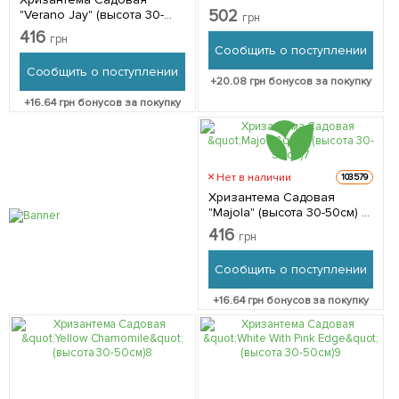
50см) 1 саженец в
502
"Verano Jay" (высота 30-
грн
упаковке
50см) 1 саженец в
416
грн
упаковке
Сообщить о поступлении
Сообщить о поступлении
+
20.08
грн бонусов за покупку
+
16.64
грн бонусов за покупку
Нет в наличии
103579
Хризантема Садовая
"Majola" (высота 30-50см) 1
саженец в упаковке
416
грн
Сообщить о поступлении
+
16.64
грн бонусов за покупку