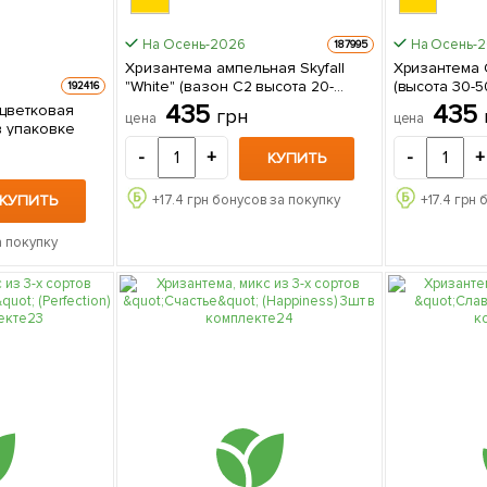
На Осень-2026
На Осень-
187995
Хризантема ампельная Skyfall
Хризантема 
"White" (вазон C2 высота 20-
(высота 30-50см) 1 с
192416
30см) 1 саженец в упаковке
упаковке
435
435
цветковая
грн
цена
цена
нец в упаковке
-
+
-
+
КУПИТЬ
КУПИТЬ
+
17.4
грн бонусов за покупку
+
17.4
грн 
а покупку