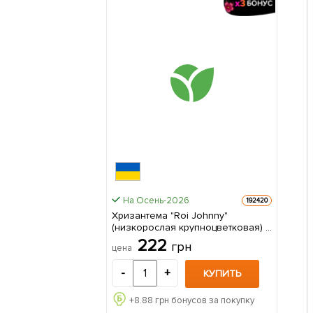
На Осень-2026
192420
Хризантема "Roi Johnny"
(низкорослая крупноцветковая) 1
саженец в упаковке
222
грн
цена
-
+
КУПИТЬ
+
8.88
грн бонусов за покупку