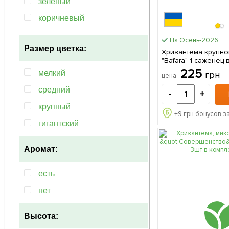
зелёный
коричневый
красный
На Осень-2026
Размер цветка:
Хризантема крупно
кремовый
"Bafara" 1 саже
лососевый
225
мелкий
грн
цена
мультиколор
средний
-
+
оранжевый
крупный
+
9
грн бонусов з
пурпурный
гигантский
розовый
Аромат:
сиреневый
фиолетовый
есть
нет
Высота: