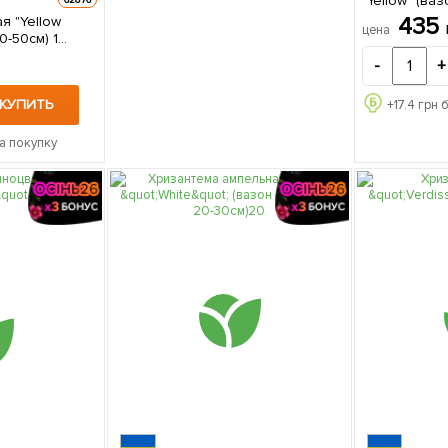
"Yellow" (ва
30см) 1 
435
я "Yellow
цена
-50см) 1
е
-
+
КУПИТЬ
+
17.4
грн 
а покупку