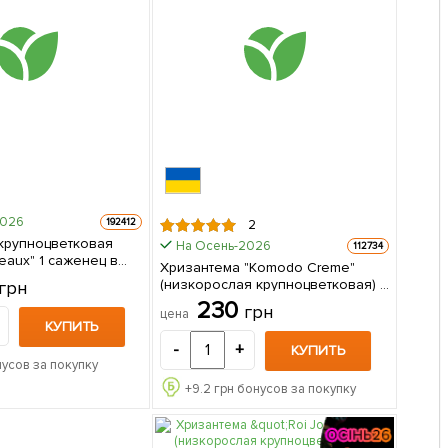
2026
192412
2
крупноцветковая
На Осень-2026
112734
саженец в
Хризантема "Komodo Creme"
(низкорослая крупноцветковая) 1
грн
саженец в упаковке
230
грн
цена
КУПИТЬ
-
+
КУПИТЬ
усов за покупку
+
9.2
грн бонусов за покупку