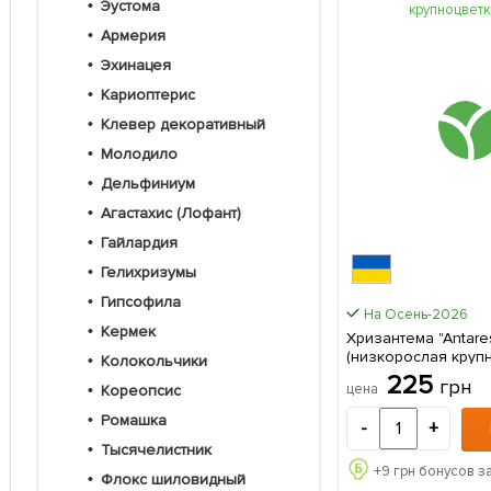
Эустома
Армерия
Эхинацея
Кариоптерис
Клевер декоративный
Молодило
Дельфиниум
Агастахис (Лофант)
Гайлардия
Гелихризумы
Гипсофила
На Осень-2026
Кермек
Хризантема "Antares Blanc"
(низкорослая крупн
Колокольчики
саженец в упаковк
225
грн
цена
Кореопсис
Ромашка
-
+
Тысячелистник
+
9
грн бонусов з
Флокс шиловидный