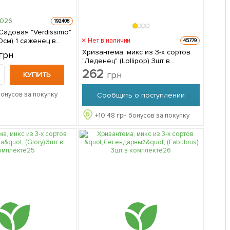
2026
192408
Садовая "Verdissimo"
аженец в
Нет в наличии
45779
Хризантема, микс из 3-х сортов
грн
"Леденец" (Lollipop) 3шт в
комплекте
262
грн
КУПИТЬ
бонусов за покупку
Сообщить о поступлении
+
10.48
грн бонусов за покупку