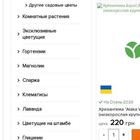
Другие садовые цветы
Комнатные растения
Эксклюзивные
цветущие
Гортензии
Магнолии
Спаржа
Клематисы
На Осень-2026
Лаванда
Хризантема "Alaka White"
(низкорослая крупн
саженец в упаковк
220
грн
Цветущие на штамбе
цена
-
+
Глицинии