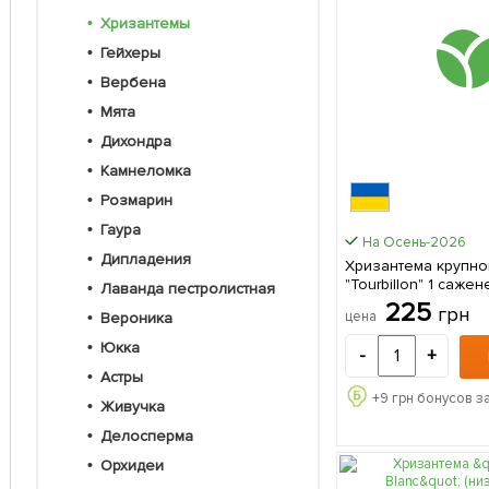
Хризантемы
Гейхеры
Вербена
Мята
Дихондра
Камнеломка
Розмарин
Гаура
На Осень-2026
Дипладения
Хризантема крупно
"Tourbillon"
Лаванда пестролистная
225
грн
цена
Вероника
Юкка
-
+
Астры
+
9
грн бонусов з
Живучка
Делосперма
Орхидеи