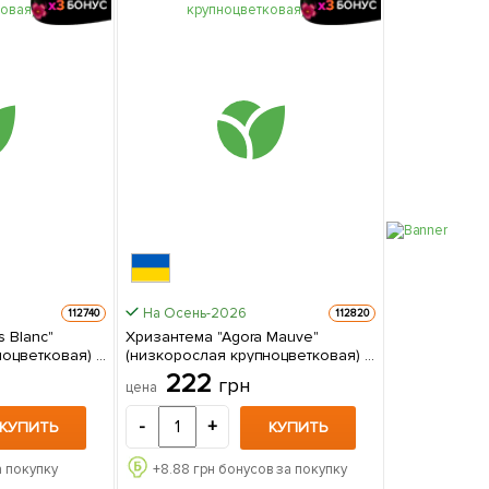
На Осень-2026
112740
112820
Хризантема "Agora Mauve"
оцветковая) 1
(низкорослая крупноцветковая) 1
е
саженец в упаковке
222
грн
цена
-
+
КУПИТЬ
КУПИТЬ
а покупку
+
8.88
грн бонусов за покупку