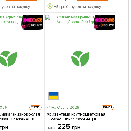
нусов за покупку
+
9
грн бонусов за покупку
2026
На Осень-2026
112742
153426
Хризантема крупноцветковая
саженец в
"Cosmo Pink" 1 саженец в
упаковке
225
грн
грн
цена