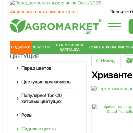
Акционные предложения
здесь
Звоните:
0
®
ЛУК, ЧЕСНОК И
ПОДБОРКИ
NEW
TOP
СЕМЕНА
РОЗЫ
ВИНОГР
КАРТОШКА
ЦВЕТУЩИЕ
Назад
Парад цветов
Хризанте
Цветущие крупномеры
Популярно! Топ-20
хитовых цветущих
Розы
Садовые цветы