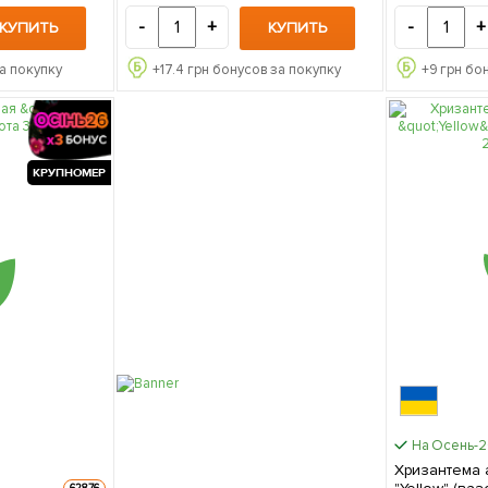
-
+
-
+
КУПИТЬ
КУПИТЬ
а покупку
+
17.4
грн бонусов за покупку
+
9
грн бон
КРУПНОМЕР
На Осень-
Хризантема 
62876