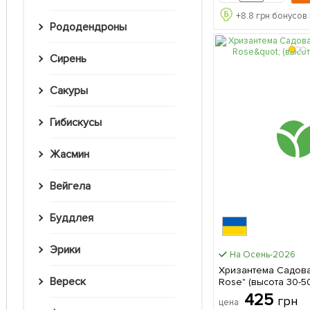
+
8.8
грн бонусов 
Рододендроны
Сирень
Сакуры
Гибискусы
Жасмин
Вейгела
Буддлея
Эрики
На Осень-2026
Хризантема Садовая
Вереск
Rose" (высота 30-50см) 1 с
в упаковке
425
грн
цена