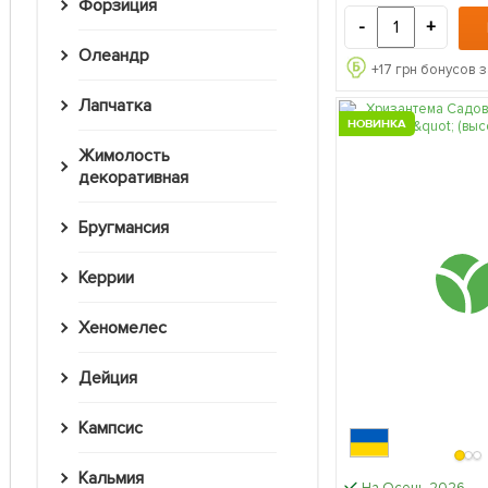
Форзиция
-
+
Олеандр
+
17
грн бонусов з
Лапчатка
НОВИНКА
Жимолость
декоративная
Бругмансия
Керрии
Хеномелес
Дейция
Кампсис
Кальмия
На Осень-2026