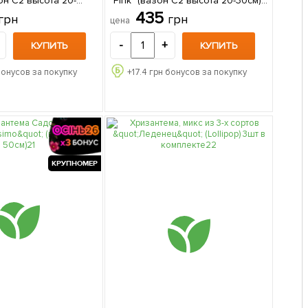
зон C2 высота 20-
"Pink" (вазон C2 высота 20-30см) 1
саженец в упаковке
саженец в упаковке
435
грн
грн
цена
-
+
КУПИТЬ
КУПИТЬ
бонусов за покупку
+
17.4
грн бонусов за покупку
КРУПНОМЕР