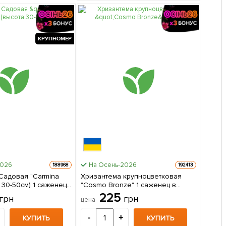
КРУПНОМЕР
2026
На Осень-2026
188968
192413
Садовая "Carmina
Хризантема крупноцветковая
0см) 1 саженец
"Cosmo Bronze" 1 саженец в
упаковке
225
грн
грн
цена
-
+
КУПИТЬ
КУПИТЬ