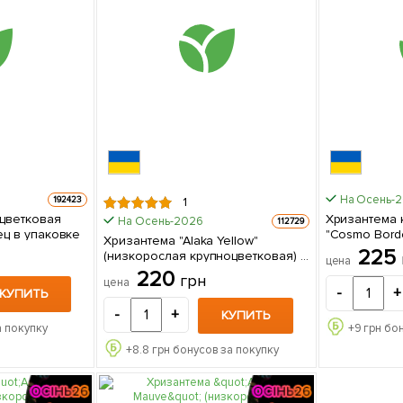
На Осень-
192423
1
цветковая
Хризантема 
На Осень-2026
112729
 1 саженец в упаковке
"Cosmo Bordeaux" 1 
Хризантема "Alaka Yellow"
упаковке
225
(низкорослая крупноцветковая) 1
цена
саженец в упаковке
220
грн
цена
-
+
КУПИТЬ
-
+
КУПИТЬ
а покупку
+
9
грн бон
+
8.8
грн бонусов за покупку