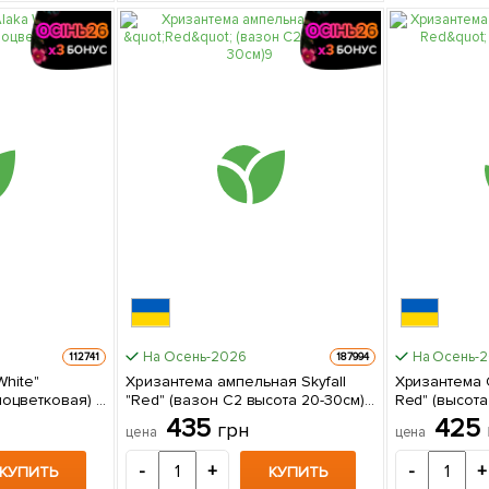
На Осень-2026
На Осень-
112741
187994
Хризантема ампельная Skyfall
Хризантема 
оцветковая) 1
"Red" (вазон C2 высота 20-30см) 1
Red" (высота 30-5
е
саженец в упаковке
в упаковке
435
425
грн
цена
цена
-
+
-
+
КУПИТЬ
КУПИТЬ