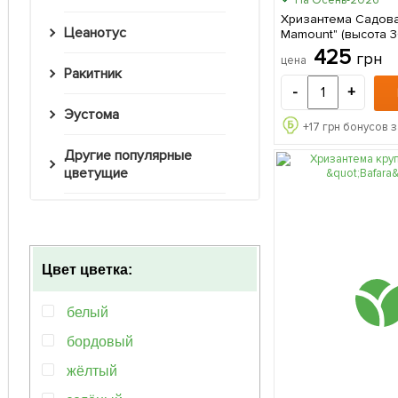
Хризантема Садова
Цеанотус
Mamount" (высота 30
саженец в упаковк
425
грн
цена
Ракитник
-
+
Эустома
+
17
грн бонусов з
Другие популярные
цветущие
Цвет цветка:
белый
бордовый
жёлтый