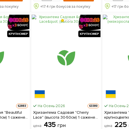
за покупку
+
17.4
грн бонусов за покупку
+
17
грн бо
КРУПНОМЕР
КРУПНОМЕР
На Осень-2026
На Осень-
62883
63389
 "Beautiful
Хризантема Садовая "Cherry
Хризантема "Alaka" (низкорослая
аженец
Lace" (высота 30-50см) 1 саженец
крупноцветковая) 1 
в упаковке
упаковке
435
225
грн
цена
цена