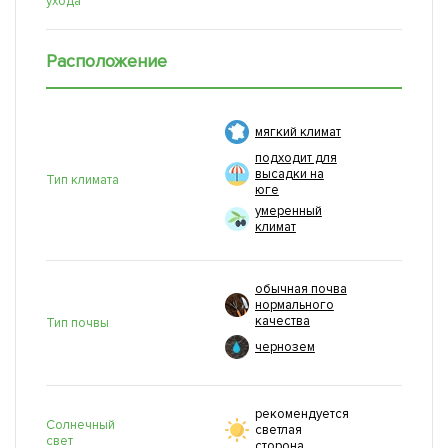
ухода
Расположение
мягкий климат
подходит для
высадки на
Тип климата
юге
умеренный
климат
обычная почва
нормального
качества
Тип почвы
чернозем
рекомендуется
Солнечный
светлая
свет
сторона