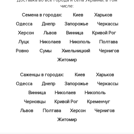
Доставка во все города и села Украины, в том
числе:
Семена в городах:
Киев
Харьков
Одесса
Днепр
Запорожье
Черкассы
Херсон
Львов
Винница
Кривой Рог
Луцк
Николаев
Никополь
Полтава
Ровно
Сумы
Хмельницкий
Чернигов
Житомир
Саженцы в городах:
Киев
Харьков
Одесса
Днепр
Запорожье
Черкассы
Винница
Николаев
Никополь
Черновцы
Кривой Рог
Кременчуг
Львов
Полтава
Херсон
Чернигов
Житомир