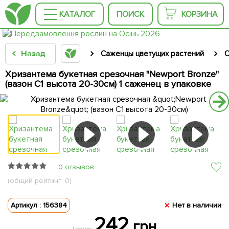
КАТАЛОГ
ПОИСК
КОРЗИНА
Назад
Саженцы цветущих растений
С
Хризантема букетная срезочная "Newport Bronze"
(вазон С1 высота 20-30см) 1 саженец в упаковке
0 отзывов
(общий рейтинг: 0)
Артикул : 156384
Нет в наличии
242
грн