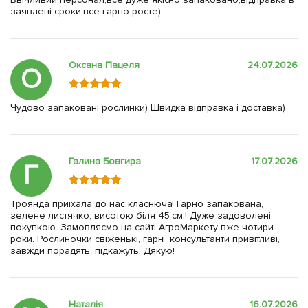
заявлені сроки,все гарно росте)
Оксана Пацеля
24.07.2026
О
Чудово запаковані рослинки) Швидка відправка і доставка)
Галина Бовгира
17.07.2026
Г
Троянда приїхала до нас класнюча! Гарно запакована,
зелене листячко, висотою біля 45 см.! Дуже задоволені
покупкою. Замовляємо на сайті АгроМаркету вже чотири
роки. Рослиночки свіженькі, гарні, консультанти привітливі,
завжди порадять, підкажуть. Дякую!
Наталія
16.07.2026