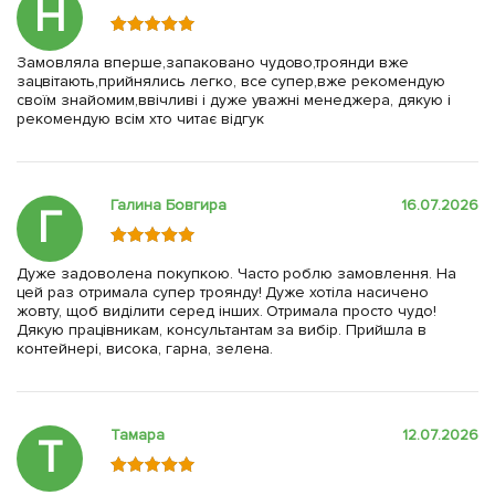
Н
Замовляла вперше,запаковано чудово,троянди вже
зацвітають,прийнялись легко, все супер,вже рекомендую
своїм знайомим,ввічливі і дуже уважні менеджера, дякую і
рекомендую всім хто читає відгук
Галина Бовгира
16.07.2026
Г
Дуже задоволена покупкою. Часто роблю замовлення. На
цей раз отримала супер троянду! Дуже хотіла насичено
жовту, щоб виділити серед інших. Отримала просто чудо!
Дякую працівникам, консультантам за вибір. Прийшла в
контейнері, висока, гарна, зелена.
Тамара
12.07.2026
Т