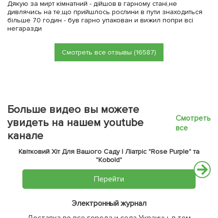
Дякую за мирт кімнатний - дійшов в гарному стані,не
дивлячись на те,що прийшлось рослини в пути знаходиться
більше 70 годин - був гарно упакован и вижил попри всі
негаразди
Смотреть все отзывы (16587)
Больше видео вы можете
Смотреть
увидеть на нашем youtube
все
канале
Квітковий Хіт Для Вашого Саду | Ліатріс "Rose Purple" та
"Kobold"
Перейти
Электронный журнал