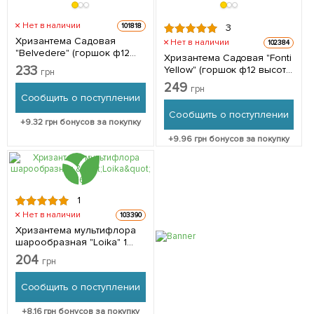
Нет в наличии
101818
3
Хризантема Садовая
Нет в наличии
102384
"Belvedere" (горшок ф12
Хризантема Садовая "Fonti
высота 20-30см) 1 саженец
233
Yellow" (горшок ф12 высота
грн
в упаковке
20-30см) 1 саженец в
249
грн
упаковке
Сообщить о поступлении
Сообщить о поступлении
+
9.32
грн бонусов за покупку
+
9.96
грн бонусов за покупку
1
Нет в наличии
103390
Хризантема мультифлора
шарообразная "Loika" 1
саженец в упаковке
204
грн
Сообщить о поступлении
+
8.16
грн бонусов за покупку