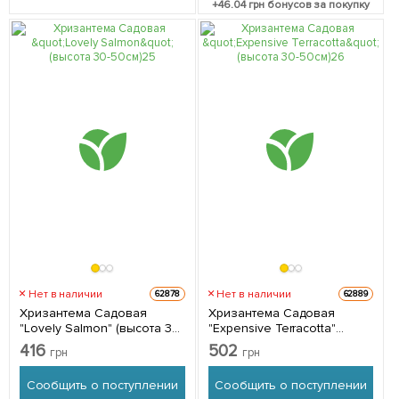
+
46.04
грн бонусов за покупку
Нет в наличии
Нет в наличии
62878
62889
Хризантема Садовая
Хризантема Садовая
"Lovely Salmon" (высота 30-
"Expensive Terracotta"
50см) 1 саженец в
(высота 30-50см) 1 саженец
416
502
грн
грн
упаковке
в упаковке
Сообщить о поступлении
Сообщить о поступлении