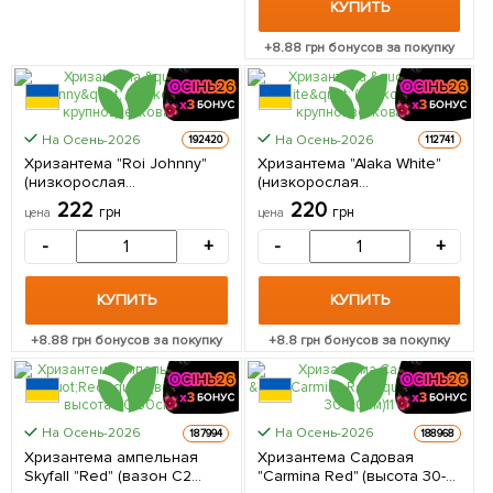
КУПИТЬ
+
8.88
грн бонусов за покупку
На Осень-2026
На Осень-2026
192420
112741
Хризантема "Roi Johnny"
Хризантема "Alaka White"
(низкорослая
(низкорослая
крупноцветковая) 1
крупноцветковая) 1
222
220
грн
грн
цена
цена
саженец в упаковке
саженец в упаковке
-
+
-
+
КУПИТЬ
КУПИТЬ
+
8.88
грн бонусов за покупку
+
8.8
грн бонусов за покупку
КРУПНОМЕР
На Осень-2026
На Осень-2026
187994
188968
Хризантема ампельная
Хризантема Садовая
Skyfall "Red" (вазон C2
"Carmina Red" (высота 30-