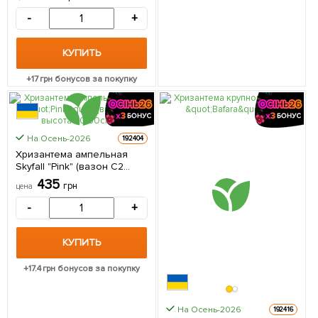
упаковке
-
+
КУПИТЬ
+
17
грн бонусов за покупку
КРУПНОМЕР
На Осень-2026
192404
Хризантема ампельная
Skyfall "Pink" (вазон C2
высота 20-30см) 1 саженец
435
грн
цена
в упаковке
-
+
КУПИТЬ
+
17.4
грн бонусов за покупку
На Осень-2026
192416