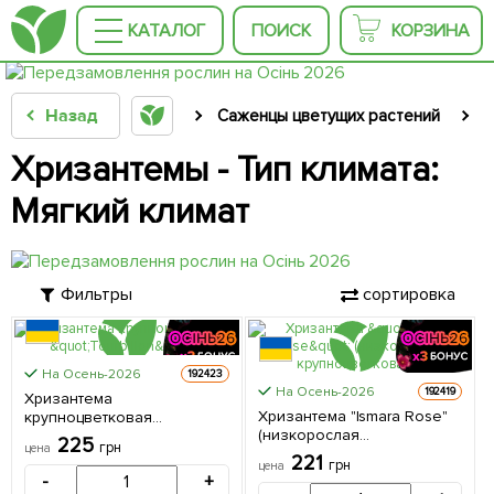
КАТАЛОГ
ПОИСК
КОРЗИНА
Назад
Саженцы цветущих растений
С
Хризантемы - Тип климата:
Мягкий климат
Фильтры
сортировка
На Осень-2026
192423
На Осень-2026
192419
Хризантема
Хризантема "Ismara Rose"
крупноцветковая
(низкорослая
"Tourbillon" 1 саженец в
225
грн
цена
крупноцветковая) 1
упаковке
221
грн
цена
саженец в упаковке
-
+