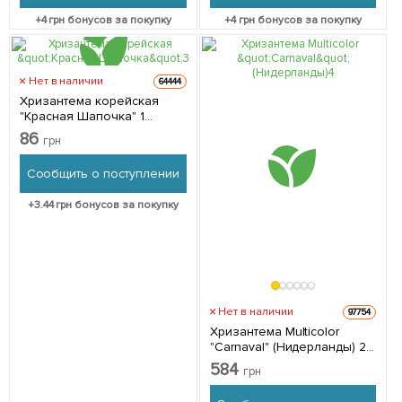
+
4
грн бонусов за покупку
+
4
грн бонусов за покупку
Нет в наличии
64444
Хризантема корейская
"Красная Шапочка" 1
саженец в упаковке
86
грн
Сообщить о поступлении
+
3.44
грн бонусов за покупку
Нет в наличии
97754
Хризантема Multicolor
"Carnaval" (Нидерланды) 2
саженца в упаковке
584
грн