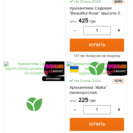
На Осень-2026
62883
Хризантема Садовая
"Beautiful Rose" (высота 30-
50см) 1 саженец в
425
грн
цена
упаковке
-
+
КУПИТЬ
+
17
грн бонусов за покупку
КРУПНОМЕР
На Осень-2026
112742
Хризантема "Alaka"
(низкорослая
крупноцветковая) 1
225
грн
цена
саженец в упаковке
-
+
КУПИТЬ