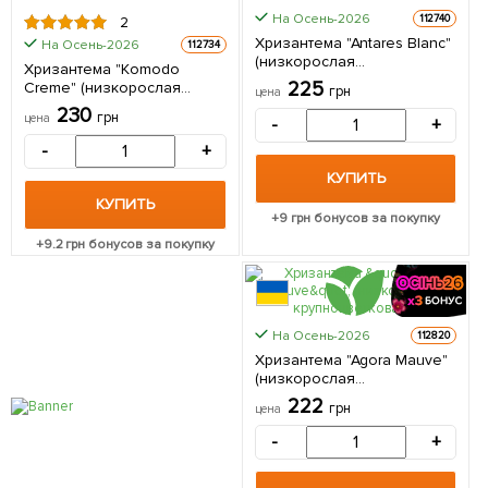
На Осень-2026
112740
2
Хризантема "Antares Blanc"
На Осень-2026
112734
(низкорослая
Хризантема "Komodo
крупноцветковая) 1
225
Creme" (низкорослая
грн
цена
саженец в упаковке
крупноцветковая) 1
230
грн
цена
-
+
саженец в упаковке
-
+
КУПИТЬ
КУПИТЬ
+
9
грн бонусов за покупку
+
9.2
грн бонусов за покупку
На Осень-2026
112820
Хризантема "Agora Mauve"
(низкорослая
крупноцветковая) 1
222
грн
цена
саженец в упаковке
-
+