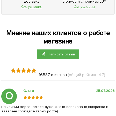
Нет в наличии
112786
Хризантема мультифлора
шарообразная "Superba
Pink" 1 саженец в упаковке
156
грн
Сообщить о поступлении
+
6.24
грн бонусов за покупку