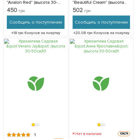
"Avalon Red" (высота 30-
"Beautiful Cream" (высота
50см) 1 саженец в
30-50см) 1 саженец в
450
502
грн
грн
упаковке
упаковке
Сообщить о поступлении
Сообщить о поступлении
+
18
грн бонусов за покупку
+
20.08
грн бонусов за покупку
Нет в наличии
101674
1