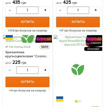
высота 20-30см) 1 саженец
50см) 1 саженец в
435
425
грн
грн
цена
цена
в упаковке
упаковке
-
+
-
+
КУПИТЬ
КУПИТЬ
+
17.4
грн бонусов за покупку
+
17
грн бонусов за покупку
На Осень-2026
192413
КРУПНОМЕР
Хризантема
крупноцветковая "Cosmo
Bronze" 1 саженец в
225
грн
цена
упаковке
-
+
КУПИТЬ
+
9
грн бонусов за покупку