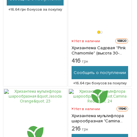
+
16.64
грн бонусов за покупку
Нет в наличии
106820
Хризантема Садовая "Pink
Chamomile" (высота 30-
50см) 1 саженец в
416
грн
упаковке
Сообщить о поступлении
+
16.64
грн бонусов за покупку
Нет в наличии
111940
Хризантема мультифлора
шарообразная "Camina
Red" 1 саженец в упаковке
216
грн