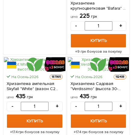
Хризантема
крупноцветковая "Bafara" 1
саженец в упаковке
225
грн
цена
-
+
КУПИТЬ
+
9
грн бонусов за покупку
КРУПНОМЕР
На Осень-2026
На Осень-2026
187995
192408
Хризантема ампельная
Хризантема Садовая
Skyfall "White" (вазон C2
"Verdissimo" (высота 30-
высота 20-30см) 1 саженец
50см) 1 саженец в
435
435
грн
грн
цена
цена
в упаковке
упаковке
-
+
-
+
КУПИТЬ
КУПИТЬ
+
17.4
грн бонусов за покупку
+
17.4
грн бонусов за покупку