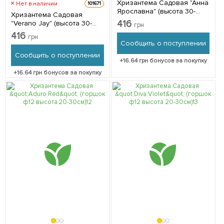
Хризантема Садовая "Анна
Нет в наличии
101671
Ярославна" (высота 30-
Хризантема Садовая
50см) 1 саженец в
416
"Verano Jay" (высота 30-
грн
упаковке
50см) 1 саженец в
416
грн
упаковке
Сообщить о поступлении
Сообщить о поступлении
+
16.64
грн бонусов за покупку
+
16.64
грн бонусов за покупку