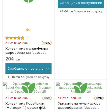
Сообщить о поступлении
+
8.64
грн бонусов за покупку
1
Нет в наличии
111939
Хризантема мультифлора
шарообразная "Jasoda
Orange" 1 саженец в
204
грн
упаковке
Сообщить о поступлении
+
8.16
грн бонусов за покупку
Нет в наличии
Нет в наличии
111941
111950
Хризантема Корейская
Хризантема мультифлора
"Метеорит" (горшок ф12
шарообразная "Jasoda