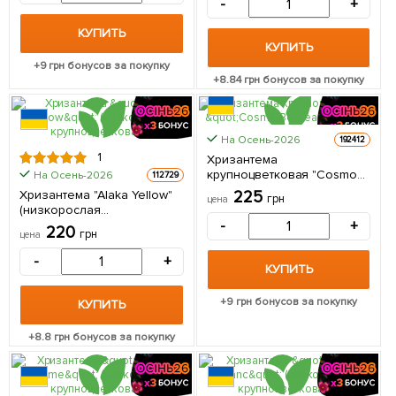
-
+
КУПИТЬ
КУПИТЬ
+
9
грн бонусов за покупку
+
8.84
грн бонусов за покупку
На Осень-2026
192412
1
Хризантема
крупноцветковая "Cosmo
На Осень-2026
112729
Bordeaux" 1 саженец в
Хризантема "Alaka Yellow"
225
грн
цена
упаковке
(низкорослая
крупноцветковая) 1
-
+
220
грн
цена
саженец в упаковке
-
+
КУПИТЬ
+
9
грн бонусов за покупку
КУПИТЬ
+
8.8
грн бонусов за покупку