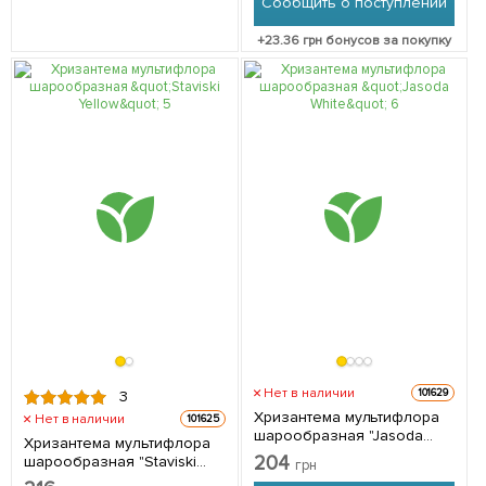
Сообщить о поступлении
+
23.36
грн бонусов за покупку
Нет в наличии
101629
3
Хризантема мультифлора
Нет в наличии
101625
шарообразная "Jasoda
Хризантема мультифлора
White" 1 саженец в
204
шарообразная "Staviski
грн
упаковке
Yellow" 1 саженец в