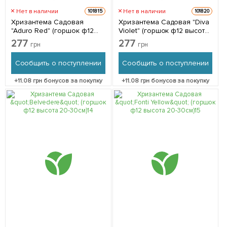
Нет в наличии
Нет в наличии
101815
101820
Хризантема Садовая
Хризантема Садовая "Diva
"Aduro Red" (горшок ф12
Violet" (горшок ф12 высота
высота 20-30см) 1 саженец
20-30см) 1 саженец в
277
277
грн
грн
в упаковке
упаковке
Сообщить о поступлении
Сообщить о поступлении
+
11.08
грн бонусов за покупку
+
11.08
грн бонусов за покупку