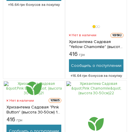
+
16.64
грн бонусов за покупку
Нет в наличии
103582
Хризантема Садовая
"Yellow Chamomile" (высота
30-50см) 1 саженец в
416
грн
упаковке
Сообщить о поступлении
+
16.64
грн бонусов за покупку
Нет в наличии
105605
Хризантема Садовая "Pink
Button" (высота 30-50см) 1
саженец в упаковке
416
грн
Сообщить о поступлении