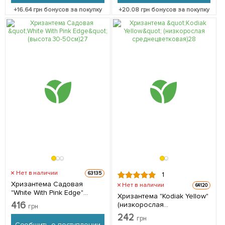
+
16.64
грн бонусов за покупку
+
20.08
грн бонусов за покупку
Нет в наличии
63135
1
Хризантема Садовая
Нет в наличии
64120
"White With Pink Edge"
Хризантема "Kodiak Yellow"
(высота 30-50см) 1 саженец
416
(низкорослая
грн
в упаковке
среднецветковая) 1
242
грн
саженец в упаковке
Сообщить о поступлении