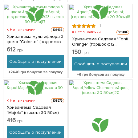
1
Нет в наличии
103436
Нет в наличии
103404
Хризантема мультифлора 3
Хризантема Садовая "Fonti
цвета "Colorito" (подвесной
Orange" (горшок ф12
вазон Ø23 высота 30-50см)
612
высота 20-30см) 1 саженец
грн
150
3 саженца в упаковке
грн
в упаковке
Сообщить о поступлении
Сообщить о поступлении
+
24.48
грн бонусов за покупку
+
6
грн бонусов за покупку
Нет в наличии
103579
Хризантема Садовая
"Majola" (высота 30-50см) 1
саженец в упаковке
416
грн
Сообщить о поступлении