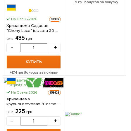
+
9
грн бонусов за покупку
На Осень-2026
63389
Хризантема Садовая
"Cherry Lace" (высота 30-
50см) 1 саженец в
435
грн
цена
упаковке
-
+
КУПИТЬ
+
17.4
грн бонусов за покупку
На Осень-2026
153426
Хризантема
крупноцветковая "Cosmo
Pink" 1 саженец в упаковке
225
грн
цена
-
+