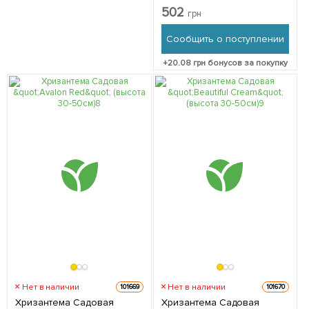
50см) 1 саженец в
502
грн
упаковке
Сообщить о поступлении
+
20.08
грн бонусов за покупку
Нет в наличии
Нет в наличии
101669
101670
Хризантема Садовая
Хризантема Садовая