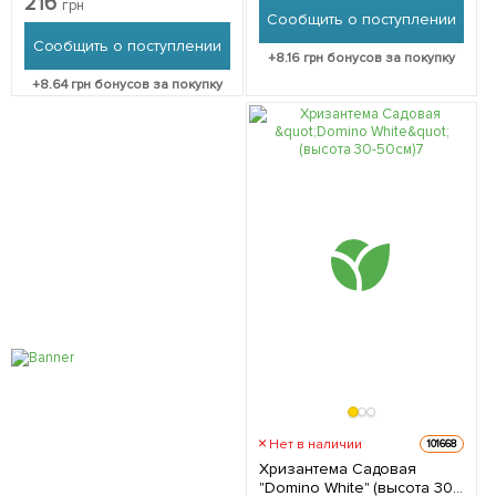
216
грн
упаковке
Сообщить о поступлении
Сообщить о поступлении
+
8.16
грн бонусов за покупку
+
8.64
грн бонусов за покупку
Нет в наличии
101668
Хризантема Садовая
"Domino White" (высота 30-