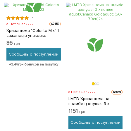
1
Нет в наличии
62456
Хризантема "Colorito Mix" 1
саженец в упаковке
86
грн
Сообщить о поступлении
+
3.44
грн бонусов за покупку
Нет в наличии
62549
LMTD Хризантема на
штамбе цветущая 3-х
летняя "Canaco Gold" (50-
1151
грн
70см) из Нидерландов 1
саженец в упаковке
Сообщить о поступлении