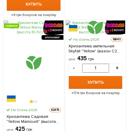
КУПИТЬ
+
9
грн бонусов за покупку
НОВИНКА
КРУПНОМЕР
На Осень-2026
188411
Хризантема ампельная
Skyfall "Yellow" (вазон C2
высота 20-30см) 1 саженец
435
грн
цена
в упаковке
-
+
КУПИТЬ
+
17.4
грн бонусов за покупку
На Осень-2026
62876
Хризантема Садовая
"Yellow Mamount" (высота
30-50см) 1 саженец в
425
грн
цена