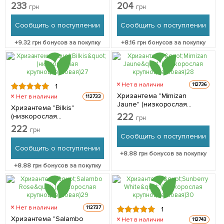
высота 20-30см) 1 саженец
Pink" 1 саженец в упаковке
233
204
грн
грн
в упаковке
Сообщить о поступлении
Сообщить о поступлении
+
9.32
грн бонусов за покупку
+
8.16
грн бонусов за покупку
Нет в наличии
112736
1
Хризантема "Mimizan
Нет в наличии
112733
Jaune" (низкорослая
Хризантема "Bilkis"
крупноцветковая) 1
222
(низкорослая
грн
саженец в упаковке
крупноцветковая) 1
222
грн
саженец в упаковке
Сообщить о поступлении
Сообщить о поступлении
+
8.88
грн бонусов за покупку
+
8.88
грн бонусов за покупку
Нет в наличии
112737
1
Хризантема "Salambo
Нет в наличии
112743