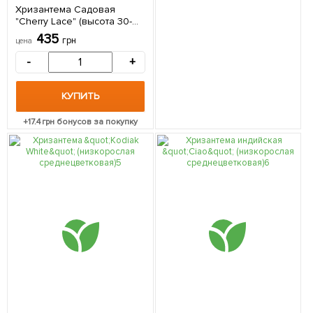
Хризантема Садовая
"Cherry Lace" (высота 30-
50см) 1 саженец в
435
грн
цена
упаковке
-
+
КУПИТЬ
+
17.4
грн бонусов за покупку