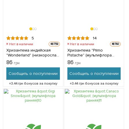
5
14
Нет в наличии
Нет в наличии
48759
48760
Хризантема индийская
Хризантема "Primo
"Wonderland" (низкорослая
Pistache" (мультифлора
среднецветковая) 1 шт в
ранняя) 1 шт в упаковке
86
86
грн
грн
упаковке
Сообщить о поступлении
Сообщить о поступлении
+
3.44
грн бонусов за покупку
+
3.44
грн бонусов за покупку