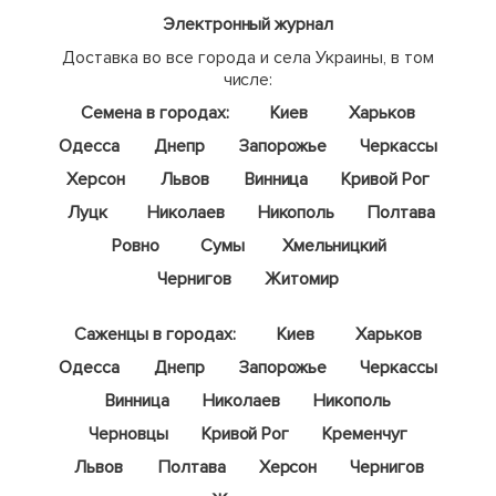
Электронный журнал
Доставка во все города и села Украины, в том
числе:
Семена в городах:
Киев
Харьков
Одесса
Днепр
Запорожье
Черкассы
Херсон
Львов
Винница
Кривой Рог
Луцк
Николаев
Никополь
Полтава
Ровно
Сумы
Хмельницкий
Чернигов
Житомир
Саженцы в городах:
Киев
Харьков
Одесса
Днепр
Запорожье
Черкассы
Винница
Николаев
Никополь
Черновцы
Кривой Рог
Кременчуг
Львов
Полтава
Херсон
Чернигов