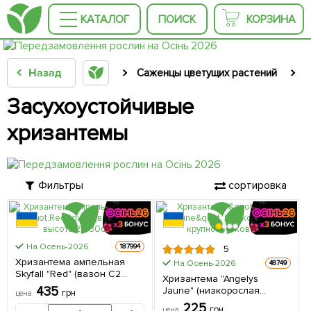
КАТАЛОГ
ПОИСК
КОРЗИНА
Назад
Саженцы цветущих растений
С
Засухоустойчивые
хризантемы
Фильтры
сортировка
На Осень-2026
187994
5
Хризантема ампельная
На Осень-2026
48749
Skyfall "Red" (вазон C2
Хризантема "Angelys
высота 20-30см) 1 саженец
435
Jaune" (низкорослая
грн
цена
в упаковке
крупноцветковая) 1 шт в
225
грн
цена