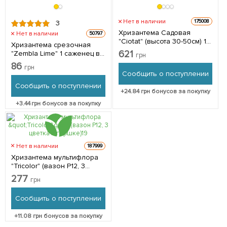
Нет в наличии
175008
3
Хризантема Садовая
Нет в наличии
50797
"Ciotat" (высота 30-50см) 1
Хризантема срезочная
саженец в упаковке
621
"Zembla Lime" 1 саженец в
грн
упаковке
86
грн
Сообщить о поступлении
Сообщить о поступлении
+
24.84
грн бонусов за покупку
+
3.44
грн бонусов за покупку
Нет в наличии
187999
Хризантема мультифлора
"Tricolor" (вазон Р12, 3
цветка в горшке) 3
277
грн
саженца в упаковке
Сообщить о поступлении
+
11.08
грн бонусов за покупку