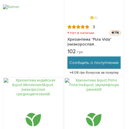
3
Нет в наличии
48756
Хризантема "Pura Vida"
(низкорослая
среднецветковая) 1 шт в
102
грн
упаковке
Сообщить о поступлении
+
4.08
грн бонусов за покупку