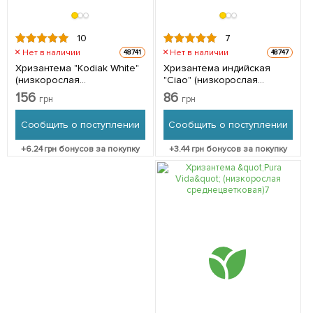
10
7
Нет в наличии
Нет в наличии
48741
48747
Хризантема "Kodiak White"
Хризантема индийская
(низкорослая
"Ciao" (низкорослая
среднецветковая) 1 шт в
среднецветковая) 1 шт в
156
86
грн
грн
упаковке
упаковке
Сообщить о поступлении
Сообщить о поступлении
+
6.24
грн бонусов за покупку
+
3.44
грн бонусов за покупку