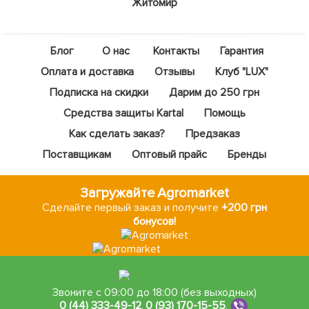
Житомир
Блог
О нас
Контакты
Гарантия
Оплата и доставка
Отзывы
Клуб "LUX"
Подписка на скидки
Дарим до 250 грн
Средства защиты Kartal
Помощь
Как сделать заказ?
Предзаказ
Поставщикам
Оптовый прайс
Бренды
Загружайте Agromarket
Сделайте первый заказ и получите
+200 грн
бонусов!
Звоните с 09:00 до 18:00 (без выходных)
0 (44) 333-49-12
,
0 (93) 170-15-55
,