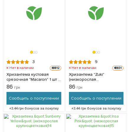
3
9
Нет в наличии
Нет в наличии
48812
48831
Хризантема кустовая
Хризантема "Zuki"
срезочная "Macaron" 1 шт в
(низкорослая
упаковке
крупноцветковая) 1 шт в
86
86
грн
грн
упаковке
Сообщить о поступлении
Сообщить о поступлении
+
3.44
грн бонусов за покупку
+
3.44
грн бонусов за покупку