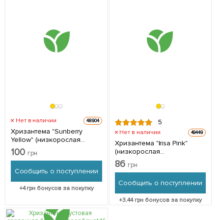
Нет в наличии
48904
5
Хризантема "Sunberry
Нет в наличии
49449
Yellow" (низкорослая
Хризантема "Irisa Pink"
крупноцветковая) 1 шт в
100
(низкорослая
грн
упаковке
крупноцветковая) 1
86
грн
саженец в упаковке
Сообщить о поступлении
Сообщить о поступлении
+
4
грн бонусов за покупку
+
3.44
грн бонусов за покупку