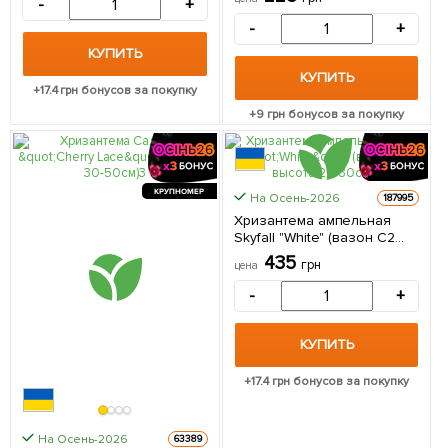
-
+
упаковке
-
+
КУПИТЬ
КУПИТЬ
+
17.4
грн бонусов за покупку
+
9
грн бонусов за покупку
КРУПНОМЕР
На Осень-2026
187995
Хризантема ампельная
Skyfall "White" (вазон C2
высота 20-30см) 1 саженец
435
грн
цена
в упаковке
-
+
КУПИТЬ
+
17.4
грн бонусов за покупку
На Осень-2026
63389