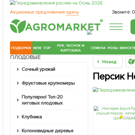
Акционные предложения
здесь
Звоните:
0
®
ЛУК, ЧЕСНОК И
ПОДБОРКИ
NEW
TOP
СЕМЕНА
РОЗЫ
ВИНОГР
КАРТОШКА
ПЛОДОВЫЕ
Назад
Сочный урожай
Персик Н
Фруктовые крупномеры
Популярно! Топ-20
хитовых плодовых
Клубника
Колоновидные деревья