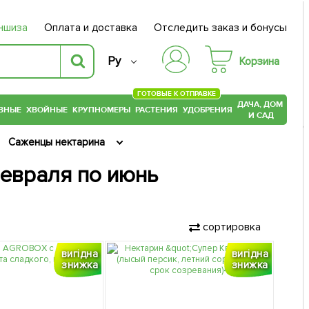
ншиза
Оплата и доставка
Отследить заказ и бонусы
Ру
Корзина
ГОТОВЫЕ К ОТПРАВКЕ
ДАЧА, ДОМ
ВНЫЕ
ХВОЙНЫЕ
КРУПНОМЕРЫ
РАСТЕНИЯ
УДОБРЕНИЯ
И САД
Саженцы нектарина
февраля по июнь
сортировка
вигідна
вигідна
знижка
знижка