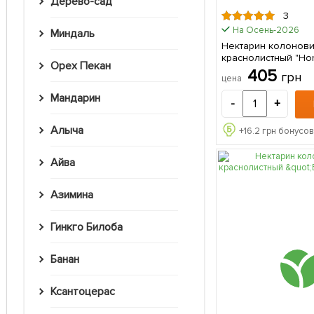
Дерево-сад
3
На Осень-2026
Миндаль
Нектарин колонов
краснолистный "Hon
Орех Пекан
саженец в упаковк
405
грн
цена
Мандарин
-
+
Алыча
+
16.2
грн бонусов
Айва
Азимина
Гинкго Билоба
Банан
Ксантоцерас