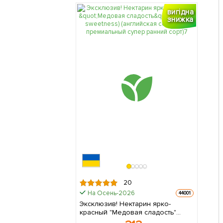
вигідна
знижка
20
На Осень-2026
44001
Эксклюзив! Нектарин ярко-
красный "Медовая сладость"
(Honey sweetness) (английская