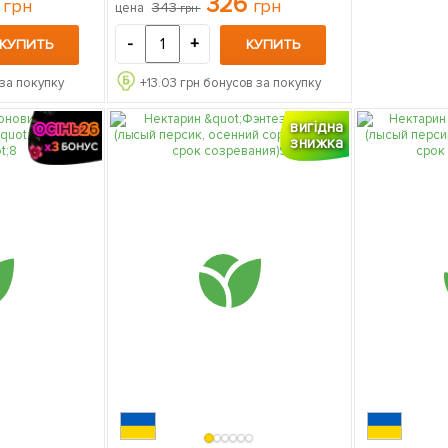
0
326
грн
грн
343
цена
грн
саженец в упаковке
-
+
КУПИТЬ
КУПИТЬ
за покупку
+
13.03
грн бонусов за покупку
вигідна
знижка