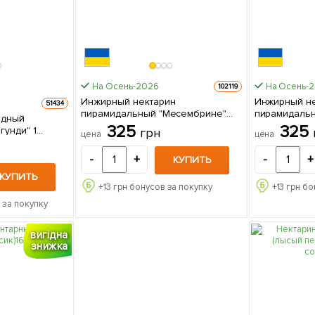
На Осень-2026
На Осень-
102119
Инжирный нектарин
Инжирный н
51434
пирамидальный "Месембрине"
пирамидальны
идный
(Mesembrine) 1 саженец в
1 саженец в
325
325
унди" 1
грн
цена
цена
упаковке
е
-
+
-
+
КУПИТЬ
КУПИТЬ
+
13
грн бонусов за покупку
+
13
грн бо
 за покупку
вигідна
знижка