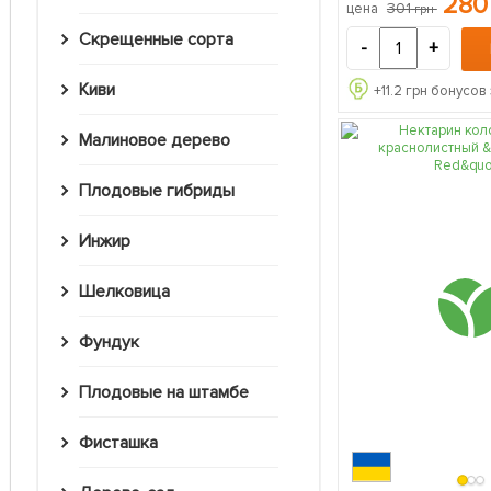
28
301
цена
грн
упаковке
Скрещенные сорта
-
+
Киви
+
11.2
грн бонусов 
Малиновое дерево
Плодовые гибриды
Инжир
Шелковица
Фундук
Плодовые на штамбе
Фисташка