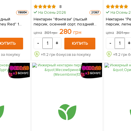
8
На Осень-2026
На Осень-
118954
21367
идный
Нектарин "Фэнтези" (лысый
Нектарин "Ре
ey Red" 1
персик, осенний сорт, поздний
персик, летн
е
срок созревания) 1 саженец в
срок созревания) 1 
280
грн
301
301
цена
цена
грн
грн
упаковке
упаковке
-
+
-
+
КУПИТЬ
КУПИТЬ
 за покупку
+
11.2
грн бонусов за покупку
+
11.2
грн б