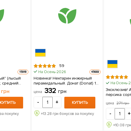
59
На Осень-2026
15918
45669
ый" (лысый
Новинка! Нектарин инжирный
т, средний
пирамидальный. Донат (Donat) 1
На Осень-
саженец в упаковке
0
332
Эксклюзив!
грн
грн
цена
персика сорт
1 саженец в
-
+
КУПИТЬ
КУПИТЬ
271
цена
грн
-
+
за покупку
+
13.28
грн бонусов за покупку
+
10.08
грн