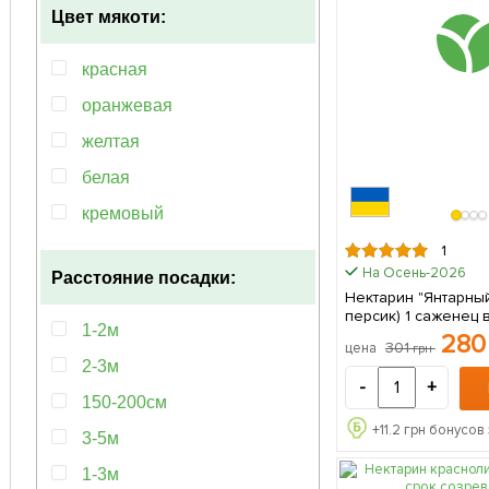
Цвет мякоти:
красная
оранжевая
желтая
белая
кремовый
оранжево-розовый
1
На Осень-2026
Расстояние посадки:
Нектарин "Янтарны
персик) 1 саже
1-2м
28
301
цена
грн
2-3м
-
+
150-200см
+
11.2
грн бонусов 
3-5м
1-3м