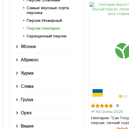
Персик Обычный
Самые вкусные сорта
персика
Персик Инжирный
Персик Нектарин
Скрещенный персик
Яблоня
Абрикос
Хурма
Слива
Груша
6
На Осень-2026
Орех
Нектарин "Сан Глоу
персик, летний сор
Вишня
срок созревания) 1 саженец в