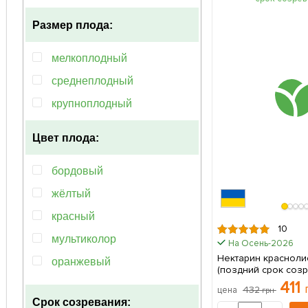
Размер плода:
мелкоплодный
среднеплодный
крупноплодный
Цвет плода:
бордовый
жёлтый
красный
10
мультиколор
На Осень-2026
Нектарин красноли
оранжевый
(поздний срок созр
саженец в упаковк
411
розовый
432
цена
грн
Срок созревания:
фиолетовый