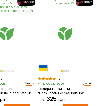
9
2
2026
На Осень-2026
45790
48779
Нектарин
Нектарин инжирный
ый ярко-оранжевый с
пирамидальный "Концеттина"
ком "Принц Уильям"
1саженец в упаковке.
325
грн
грн
цена
iam) (премиальный
 1 саженец в