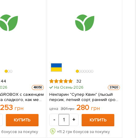
44
32
2026
На Осень-2026
48050
37420
 AGROBOX с саженцем
Нектарин "Супер Квин" (лысый
а сладкого, как мед
персик, летний сорт, ранний срок
 упаковке
созревания) 1 саженец в
253
280
грн
грн
301
цена
грн
упаковке
-
+
КУПИТЬ
КУПИТЬ
 бонусов за покупку
+
11.2
грн бонусов за покупку