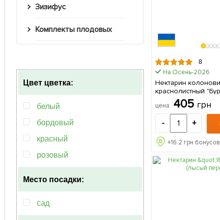
Зизифус
Комплекты плодовых
8
На Осень-2026
Нектарин колонов
Цвет цветка:
краснолистный "Бург
саженец в упаковк
405
грн
цена
белый
-
+
бордовый
красный
+
16.2
грн бонусов
розовый
Место посадки:
сад