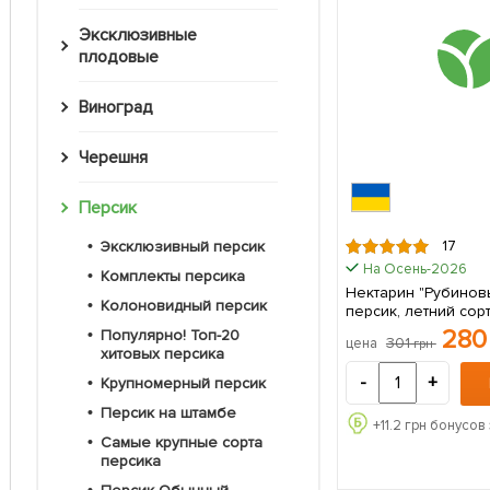
Эксклюзивные
плодовые
Виноград
Черешня
Персик
17
Эксклюзивный персик
На Осень-2026
Комплекты персика
Нектарин "Рубинов
Колоновидный персик
персик, летний сор
срок созревания) 1 саженец в
28
Популярно! Топ-20
301
цена
грн
упаковке
хитовых персика
-
+
Крупномерный персик
Персик на штамбе
+
11.2
грн бонусов 
Самые крупные сорта
персика