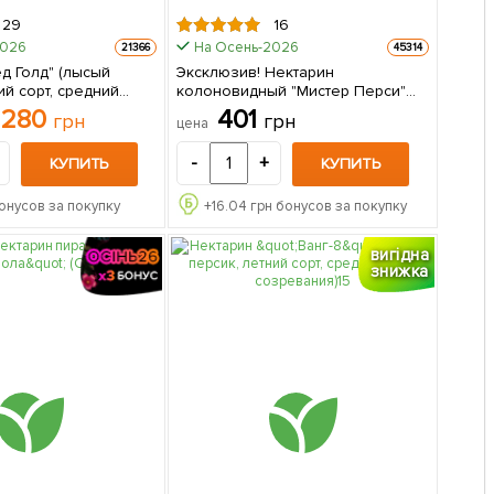
29
16
2026
На Осень-2026
21366
45314
д Голд" (лысый
Эксклюзив! Нектарин
ий сорт, средний
колоновидный "Мистер Перси"
саженец в
(Mr. Percy) 1 саженец в упаковке
280
401
грн
грн
цена
-
+
КУПИТЬ
КУПИТЬ
онусов за покупку
+
16.04
грн бонусов за покупку
вигідна
знижка