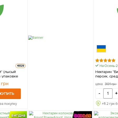
На Осень-
40029
й" (лысый
Нектарин "Би
нец в упаковке
персик, сре
созревания) 1 саженец 
0
грн
301
цена
грн
упаковке
-
+
КУПИТЬ
за покупку
+
11.2
грн б
вигідна