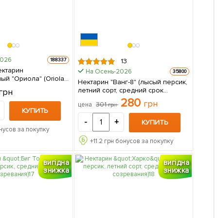
2026
188337
13
ектарин
На Осень-2026
35800
й "Ориола" (Oriola)
Нектарин "Ванг-8" (лысый персик,
 упаковке
летний сорт, средний срок
грн
созревания) 1 саженец в
280
грн
301
цена
грн
упаковке
КУПИТЬ
-
+
КУПИТЬ
нусов за покупку
+
11.2
грн бонусов за покупку
вигідна
вигідна
знижка
знижка