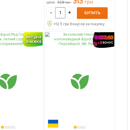
313
грн
329
цена
грн
селекция, премиальный супер
ранний сорт) 1 саженец в
-
+
КУПИТЬ
упаковке
+
12.5
грн бонусов за покупку
вигідна
знижка