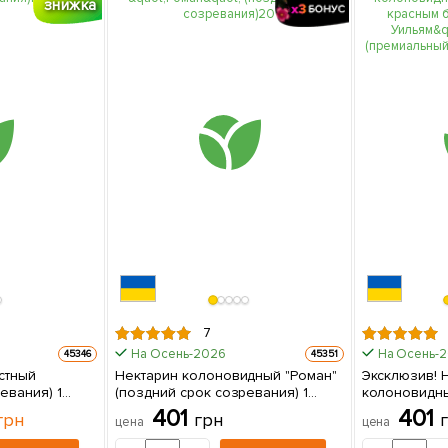
знижка
7
На Осень-2026
На Осень-
45346
45351
стный
Нектарин колоновидный "Роман"
Эксклюзив! 
евания) 1
(поздний срок созревания) 1
колоновидн
е
саженец в упаковке
красным боч
401
401
грн
грн
цена
цена
(Prince Will
среднеспелый сорт)