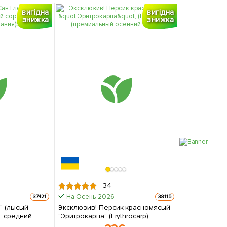
вигідна
вигідна
знижка
знижка
34
На Осень-2026
37421
38115
" (лысый
Эксклюзив! Персик красномясый
т, средний
"Эритрокарпа" (Erythrocarp)
(премиальный осенний сорт) 1