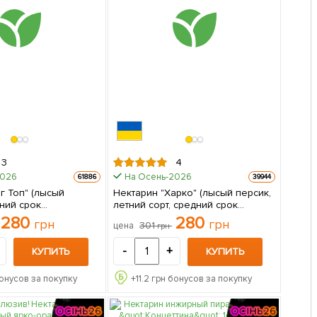
3
4
2026
На Осень-2026
61886
39944
г Топ" (лысый
Нектарин "Харко" (лысый персик,
дний срок
летний сорт, средний срок
в
созревания) 1 саженец в
280
280
грн
грн
301
цена
грн
упаковке
-
+
КУПИТЬ
КУПИТЬ
онусов за покупку
+
11.2
грн бонусов за покупку