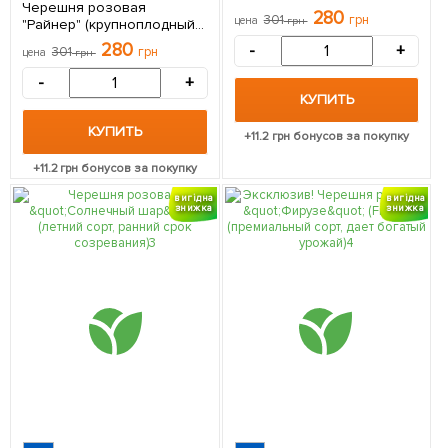
Черешня розовая
саженец в упаковке
280
301
грн
цена
грн
"Райнер" (крупноплодный
сорт, поздний срок
280
-
+
301
грн
цена
грн
созревания) 1 саженец в
упаковке
-
+
КУПИТЬ
КУПИТЬ
+
11.2
грн бонусов за покупку
+
11.2
грн бонусов за покупку
вигідна
вигідна
знижка
знижка