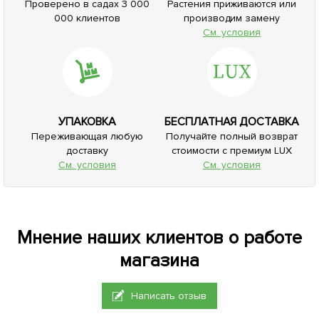
Проверено в садах 3 000
Растения приживаются или
000 клиентов
производим замену
См. условия
УПАКОВКА
БЕСПЛАТНАЯ ДОСТАВКА
Переживающая любую
Получайте полный возврат
доставку
стоимости с премиум LUX
См. условия
См. условия
Мнение наших клиентов о работе
магазина
Написать отзыв