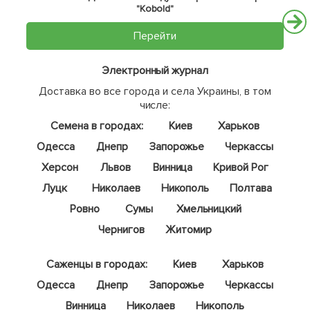
"Kobold"
Перейти
Электронный журнал
Доставка во все города и села Украины, в том
числе:
Семена в городах:
Киев
Харьков
Одесса
Днепр
Запорожье
Черкассы
Херсон
Львов
Винница
Кривой Рог
Луцк
Николаев
Никополь
Полтава
Ровно
Сумы
Хмельницкий
Чернигов
Житомир
Саженцы в городах:
Киев
Харьков
Одесса
Днепр
Запорожье
Черкассы
Винница
Николаев
Никополь