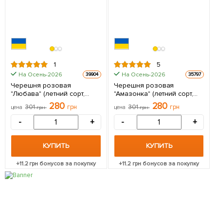
1
5
На Осень-2026
На Осень-2026
39904
35797
Черешня розовая
Черешня розовая
"Любава" (летний сорт,
"Амазонка" (летний сорт,
среднепоздний срок
поздний срок созревания)
280
280
301
грн
301
грн
цена
грн
цена
грн
созревания) 1 саженец в
1 саженец в упаковке
упаковке
-
+
-
+
КУПИТЬ
КУПИТЬ
+
11.2
грн бонусов за покупку
+
11.2
грн бонусов за покупку