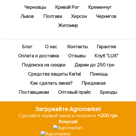
Черновцы
Кривой Рог
Кременчуг
Львов
Полтава
Херсон
Чернигов
Житомир
Блог
О нас
Контакты
Гарантия
Оплата и доставка
Отзывы
Клуб "LUX"
Подписка на скидки
Дарим до 250 грн
Средства защиты Kartal
Помощь
Как сделать заказ?
Предзаказ
Поставщикам
Оптовый прайс
Бренды
Загружайте Agromarket
Сделайте первый заказ и получите
+200 грн
бонусов!