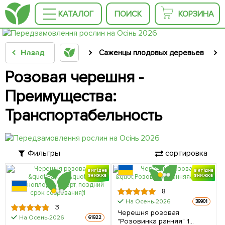
КАТАЛОГ
ПОИСК
КОРЗИНА
Назад
Саженцы плодовых деревьев
Розовая черешня -
Преимущества:
Транспортабельность
Фильтры
сортировка
вигідна
вигідна
знижка
знижка
8
На Осень-2026
39901
3
Черешня розовая
На Осень-2026
61922
"Розовинка ранняя" 1