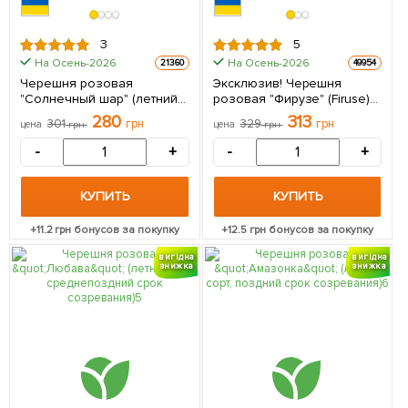
3
5
На Осень-2026
На Осень-2026
21360
49954
Черешня розовая
Эксклюзив! Черешня
"Солнечный шар" (летний
розовая "Фирузе" (Firuse)
сорт, ранний срок
(премиальный сорт, дает
280
313
301
грн
329
грн
цена
грн
цена
грн
созревания) 1 саженец в
богатый урожай) 1 саженец
упаковке
в упаковке
-
+
-
+
КУПИТЬ
КУПИТЬ
+
11.2
грн бонусов за покупку
+
12.5
грн бонусов за покупку
вигідна
вигідна
знижка
знижка