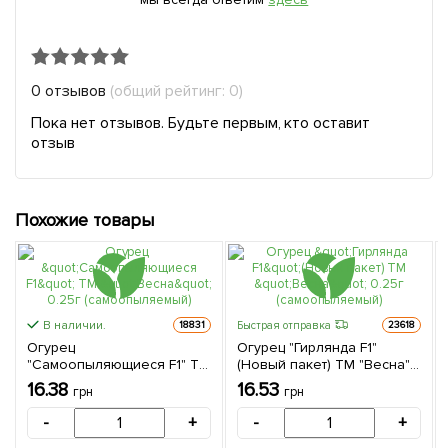
0 отзывов
(общий рейтинг: 0)
Пока нет отзывов. Будьте первым, кто оставит
отзыв
Похожие товары
В наличии.
Быстрая отправка
18831
23618
Огурец
Огурец "Гирлянда F1"
"Самоопыляющиеся F1" ТМ
(Новый пакет) ТМ "Весна"
"Весна" 0.25г
0.25г (самоопыляемый)
16.38
16.53
грн
грн
(самоопыляемый)
-
+
-
+