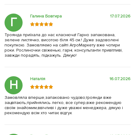
Галина Бовгира
17.07.2026
Г
Троянда приїхала до нас класнюча! Гарно запакована,
зелене листячко, висотою біля 45 см.! Дуже задоволені
покупкою. Замовляємо на сайті АгроМаркету вже чотири
роки. Рослиночки свіженькі, гарні, консультанти привітливі,
завжди порадять, підкажуть. Дякую!
Наталія
16.07.2026
Н
Замовляла вперше,запаковано чудово,троянди вже
зацвітають,прийнялись легко, все супер,вже рекомендую
своїм знайомим,ввічливі і дуже уважні менеджера, дякую і
рекомендую всім хто читає відгук