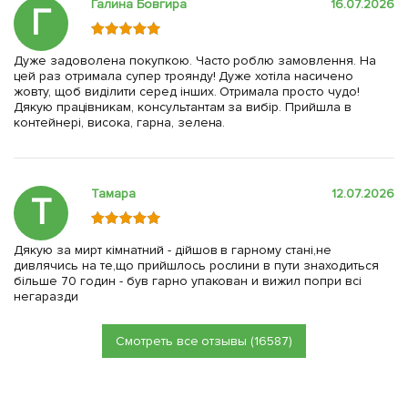
Галина Бовгира
16.07.2026
Г
Дуже задоволена покупкою. Часто роблю замовлення. На
цей раз отримала супер троянду! Дуже хотіла насичено
жовту, щоб виділити серед інших. Отримала просто чудо!
Дякую працівникам, консультантам за вибір. Прийшла в
контейнері, висока, гарна, зелена.
Тамара
12.07.2026
Т
Дякую за мирт кімнатний - дійшов в гарному стані,не
дивлячись на те,що прийшлось рослини в пути знаходиться
більше 70 годин - був гарно упакован и вижил попри всі
негаразди
Смотреть все отзывы (16587)