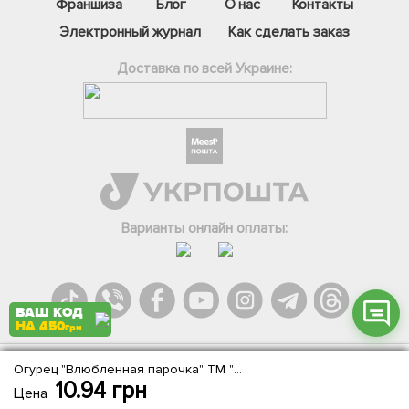
Франшиза
Блог
О нас
Контакты
Электронный журнал
Как сделать заказ
Доставка по всей Украине:
Фейсбук
Телеграм
Вайбер
Інстаграм
Варианты онлайн оплаты:
Онлайн чат
ВАШ КОД
НА 450
грн
Огурец "Влюбленная парочка" ТМ "Империя семян" 20шт
Agromarket.Copyright © 2013-2026. Все права защищены
10.94
грн
Цена