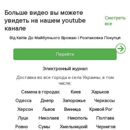
Больше видео вы можете
Смотреть
увидеть на нашем youtube
все
канале
Від Квітів До Майбутнього Врожаю | Розпаковка Покупця
Перейти
Электронный журнал
Доставка во все города и села Украины, в том
числе:
Семена в городах:
Киев
Харьков
Одесса
Днепр
Запорожье
Черкассы
Херсон
Львов
Винница
Кривой Рог
Луцк
Николаев
Никополь
Полтава
Ровно
Сумы
Хмельницкий
Чернигов