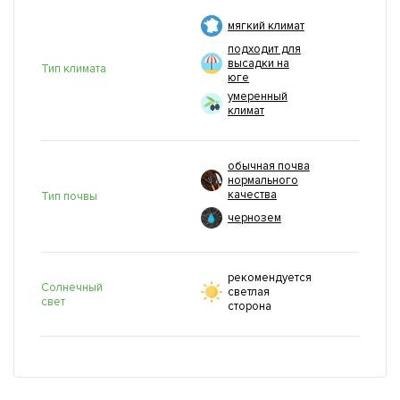
мягкий климат
подходит для
высадки на
Тип климата
юге
умеренный
климат
обычная почва
нормального
качества
Тип почвы
чернозем
рекомендуется
Солнечный
светлая
свет
сторона