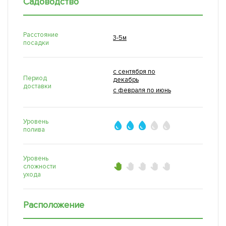
Садоводство
Расстояние
3-5м
посадки
с сентября по
Период
декабрь
доставки
с февраля по июнь
Уровень
полива
Уровень
сложности
ухода
Расположение