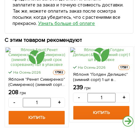
заплатите за заказ и точную стоимость доставки.
Так же, можете оплатить заказ после осмотра
посылки, когда убедитесь, что с растениями все
прекрасно.
Узнать больше об оплате
С этим товаром рекомендуют
На Осень-2026
17581
На Осень-2026
17582
Яблоня "Голден Делишес"
Яблоня "Ренет Симиренко"
(зимний сорт) 1 шт в
(Симиренко) (зимний сорт,
упаковке
239
грн
поздний срок созревания)
208
грн
1 шт в упаковке
-
+
-
+
КУПИТЬ
КУПИТЬ