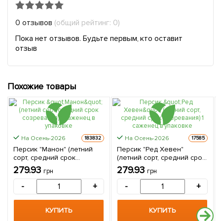
0 отзывов
(общий рейтинг: 0)
Пока нет отзывов. Будьте первым, кто оставит
отзыв
Похожие товары
На Осень-2026
На Осень-2026
183832
17585
Персик "Манон" (летний
Персик "Ред Хевен"
сорт, средний срок
(летний сорт, средний срок
созревания) 1 саженец в
созревания) 1 саженец в
279.93
279.93
грн
грн
упаковке
упаковке
-
+
-
+
КУПИТЬ
КУПИТЬ