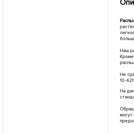
Опи
Распы
расте
легко
больш
Наш р
Кроме 
распы
Не тра
10-42
На дан
станд
Обращ
могут
предо