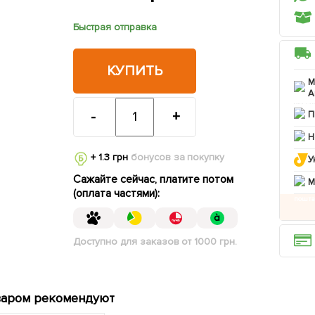
Быстрая отправка
КУПИТЬ
М
А
-
+
П
Н
+ 1.3 грн
бонусов за покупку
У
Сажайте сейчас, платите потом
M
(оплата частями):
Доступно для заказов от 1000 грн.
варом рекомендуют