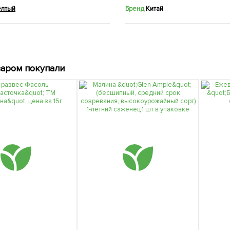
ёлтый
Бренд
Китай
варом покупали