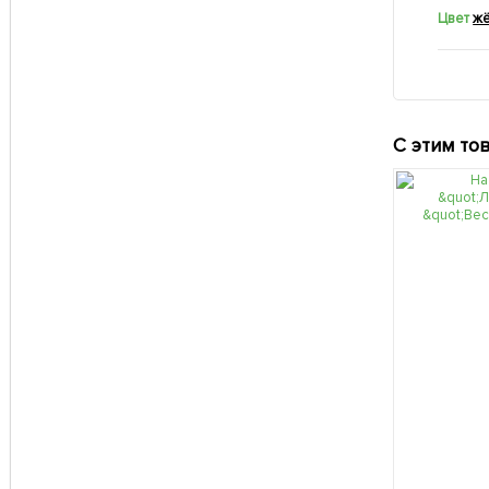
Цвет
ж
С этим то