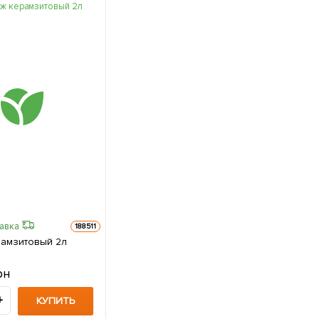
равка
188511
амзитовый 2л
рн
+
КУПИТЬ