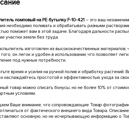
сание
литель помповый на PE бутылку F-10-421
– это ваш незаменим
ния необходимо поливать и обрабатывать разными растворами 
стью поможет вам в этой задаче. Благодаря дальности распы
ие участки земли без труда.
аспылитель изготовлен из высококачественных материалов, ч
того, он легок и удобен в использовании, что позволяет лег
ление под нужные потребности.
тьте время и усилия на ручной полив и обработку растений. 
1 и наслаждайтесь простотой и эффективностью ухода за сво
ный товар можно списать бонусы, но не более 10% от стоимо
артным условиям.
аем Ваше внимание, что сопровождающие Товар фотографии
 отличаться от фактического внешнего вида Товара. Описани
ставляют основную, но не исчерпывающую информацию о Тов