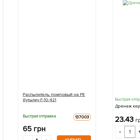
Распылитель помповый на PE
Быстрая отп
бутылку F-10-421
Дренаж кер
Быстрая отправка
137003
23.43
г
65
грн
-