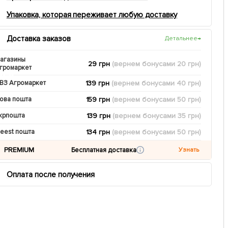
Упаковка, которая переживает любую доставку
Доставка заказов
Детальнее
→
агазины
29 грн
(вернем
бонусами
20
грн)
громаркет
139 грн
(вернем
бонусами
40
грн)
ВЗ Агромаркет
159 грн
(вернем
бонусами
50
грн)
ова пошта
139 грн
(вернем
бонусами
35
грн)
крпошта
134 грн
(вернем
бонусами
50
грн)
eest пошта
PREMIUM
Бесплатная доставка
Узнать
Оплата после получения