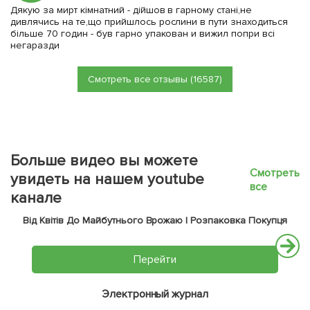
Дякую за мирт кімнатний - дійшов в гарному стані,не
дивлячись на те,що прийшлось рослини в пути знаходиться
більше 70 годин - був гарно упакован и вижил попри всі
негаразди
Смотреть все отзывы (16587)
Больше видео вы можете
Смотреть
увидеть на нашем youtube
все
канале
Від Квітів До Майбутнього Врожаю | Розпаковка Покупця
Перейти
Электронный журнал