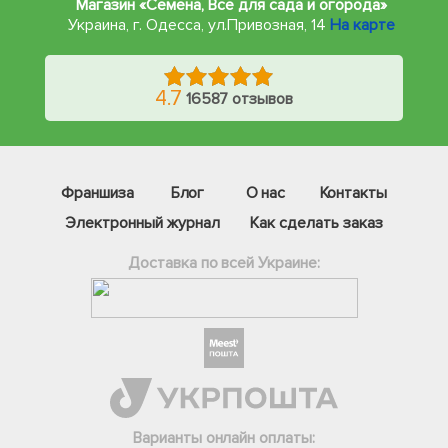
Магазин «Семена, Все для сада и огорода»
Украина, г. Одесса
,
ул.Привозная, 14
На карте
4.7
16587 отзывов
Франшиза
Блог
О нас
Контакты
Электронный журнал
Как сделать заказ
Доставка по всей Украине:
Фейсбук
Телеграм
Вайбер
Інстаграм
Варианты онлайн оплаты: