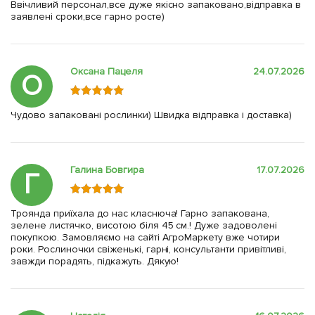
Ввічливий персонал,все дуже якісно запаковано,відправка в
заявлені сроки,все гарно росте)
Оксана Пацеля
24.07.2026
О
Чудово запаковані рослинки) Швидка відправка і доставка)
Галина Бовгира
17.07.2026
Г
Троянда приїхала до нас класнюча! Гарно запакована,
зелене листячко, висотою біля 45 см.! Дуже задоволені
покупкою. Замовляємо на сайті АгроМаркету вже чотири
роки. Рослиночки свіженькі, гарні, консультанти привітливі,
завжди порадять, підкажуть. Дякую!