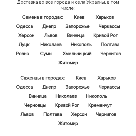
Доставка во все города и села Украины, в том
числе:
Семена в городах:
Киев
Харьков
Одесса
Днепр
Запорожье
Черкассы
Херсон
Львов
Винница
Кривой Рог
Луцк
Николаев
Никополь
Полтава
Ровно
Сумы
Хмельницкий
Чернигов
Житомир
Саженцы в городах:
Киев
Харьков
Одесса
Днепр
Запорожье
Черкассы
Винница
Николаев
Никополь
Черновцы
Кривой Рог
Кременчуг
Львов
Полтава
Херсон
Чернигов
Житомир