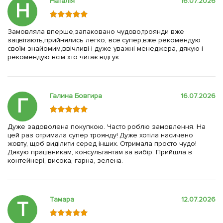
Наталія
16.07.2026
Н
Замовляла вперше,запаковано чудово,троянди вже
зацвітають,прийнялись легко, все супер,вже рекомендую
своїм знайомим,ввічливі і дуже уважні менеджера, дякую і
рекомендую всім хто читає відгук
Галина Бовгира
16.07.2026
Г
Дуже задоволена покупкою. Часто роблю замовлення. На
цей раз отримала супер троянду! Дуже хотіла насичено
жовту, щоб виділити серед інших. Отримала просто чудо!
Дякую працівникам, консультантам за вибір. Прийшла в
контейнері, висока, гарна, зелена.
Тамара
12.07.2026
Т