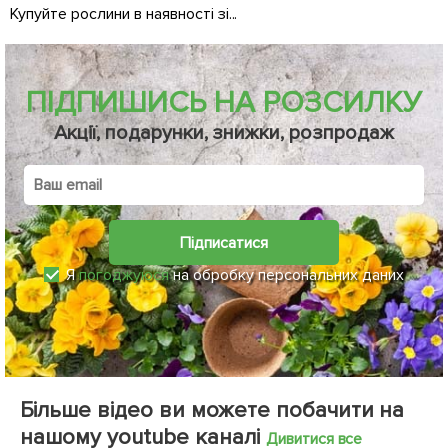
Купуйте рослини в наявності зі...
Д
ПІДПИШИСЬ НА РОЗСИЛКУ
Акції, подарунки, знижки, розпродаж
Підписатися
Я
погоджуюся
на обробку персональних даних
Більше відео ви можете побачити на
нашому youtube каналі
Дивитися все