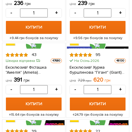
шоці" (преміальний сорт,
червоном'яса) 1 саджанець
236
239
грн
грн
ціна
ціна
морозостійкий кишмиш,
в упаковці
дуже солодкий) 1
-
+
-
+
саджанець в упаковці
КУПИТИ
КУПИТИ
+
9.44
грн бонусів за покупку
+
9.56
грн бонусів за покупку
МОРОЗОСТІЙКИЙ
2Х РІЧНИЙ
43
95
НА ПІДЩЕПІ
15
На Осінь-2026
Швидка відправка
47680
48130
Ексклюзив! Фісташка
Ексклюзив! Хурма
"Амелія" (Amelia)
бурштинова "Гігант" (Giant)
(високоврожайний,
(преміальний,
391
620
грн
729
грн
ціна
ціна
грн
морозостійкий сорт) 1
великоплідний сорт, на
саджанець в упаковці
віргінській підщепі) 2-річний
-
+
-
+
саджанець в упаковці
КУПИТИ
КУПИТИ
+
15.64
грн бонусів за покупку
+
24.79
грн бонусів за покупку
39
22