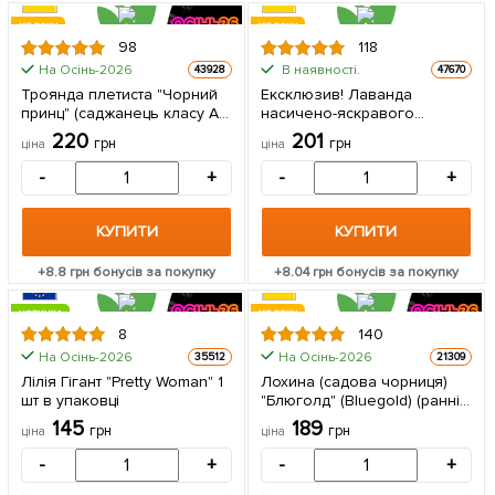
ХІТ РОКУ
ХІТ РОКУ
98
118
На Осінь-2026
В наявності.
43928
47670
Троянда плетиста "Чорний
Ексклюзив! Лаванда
принц" (саджанець класу АА
насичено-яскравого
+) вищий сорт 1 шт в
фіолетового кольору
220
201
грн
грн
ціна
ціна
упаковці
"Матильда" (Matilda)
(преміальний,
-
+
-
+
вічнозелений,
морозостійкий сорт) 1
саджанець в упаковці
КУПИТИ
КУПИТИ
+
8.8
грн бонусів за покупку
+
8.04
грн бонусів за покупку
НОВИНКА
ХІТ РОКУ
8
140
ХІТ РОКУ
На Осінь-2026
На Осінь-2026
35512
21309
Лілія Гігант "Pretty Woman" 1
Лохина (садова чорниця)
шт в упаковці
"Блюголд" (Bluegold) (ранній
термін дозрівання,
145
189
грн
грн
ціна
ціна
зимостійкий і стійкий до
хвороб сорт) 1 саджанець в
-
+
-
+
упаковці