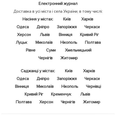
Електронний журнал
Доставка в усі міста і села України, в тому числі:
Насіння у містах:
Київ
Харків
Одеса
Дніпро
Запоріжжя
Черкаси
Херсон
Львів
Вінниця
Кривий Ріг
Луцьк
Миколаїв
Нікополь
Полтава
Рівне
Суми
Хмельницький
Чернігів
Житомир
Саджанці у містах:
Київ
Харків
Одеса
Дніпро
Запоріжжя
Черкаси
Вінниця
Миколаїв
Нікополь
Чернівці
Кривий Ріг
Кременчук
Львів
Полтава
Херсон
Чернігів
Житомир