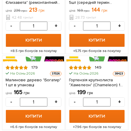
Єлизавета" (ремонтантний
5шт (середній термін
сорт, ранній термін
дозрівання, ягоди не
213
144
236
грн
169
грн
ціна
грн
ціна
грн
дозрівання) 5 шт в упаковці
схильні до гниття)
42.48
28.73
грн/шт
грн/шт
-
+
-
+
КУПИТИ
КУПИТИ
+
8.5
грн бонусів за покупку
+
5.75
грн бонусів за покупку
ХІТ РОКУ
ХІТ РОКУ
179
149
На Осінь-2026
На Осінь-2026
37026
38423
Малинове дерево "Богатир"
Гортензія крупнолиста
1 шт в упаковці
"Хамелеон" (Chameleon) 1
саджанець в упаковці
165
199
грн
грн
ціна
ціна
-
+
-
+
КУПИТИ
КУПИТИ
+
6.6
грн бонусів за покупку
+
7.96
грн бонусів за покупку