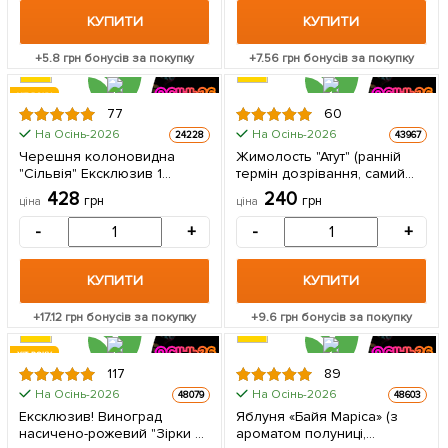
КУПИТИ
КУПИТИ
+
5.8
грн бонусів за покупку
+
7.56
грн бонусів за покупку
ХІТ РОКУ
77
60
На Осінь-2026
На Осінь-2026
24228
43967
Черешня колоновидна
Жимолость "Атут" (ранній
"Сільвія" Ексклюзив 1
термін дозрівання, самий
саджанець в упаковці
невибагливий і зимостійкий
428
240
грн
грн
ціна
ціна
сорт) 1 саджанець в
упаковці
-
+
-
+
КУПИТИ
КУПИТИ
+
17.12
грн бонусів за покупку
+
9.6
грн бонусів за покупку
ХІТ РОКУ
117
89
На Осінь-2026
На Осінь-2026
48079
48603
Ексклюзив! Виноград
Яблуня «Байя Маріса» (з
насичено-рожевий "Зірки в
ароматом полуниці,