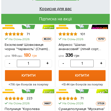
Корисне для вас
Підписка на акції
вигідна
ХІТ РОКУ
ХІТ РОКУ
знижка
71
101
На Осінь-2026
На Осінь-2026
48234
15757
Ексклюзив! Шовковиця
Абрикос "Шалах
чорна "Чарівність" (Charm)
ананасовий" (літній сорт,
(преміальний
ранній термін дозрівання) 1
180
336
199
грн
грн
ціна
грн
ціна
великоплідний сорт,
саджанець в упаковці
хворобостійкий) 1
-
+
-
+
саджанець в упаковці
КУПИТИ
КУПИТИ
+
7.16
грн бонусів за покупку
+
13.44
грн бонусів за покупку
15
вигідна
ХІТ РОКУ
ХІТ РОКУ
знижка
223
71
РЕМОНТАНТНА
ЦІНА ЗА
ЦІНА ЗА
На Осінь-2026
На Осінь-2026
36607
37326
5шт
5шт
Полуниця "Королева
Суницеполуниця "Мускатна"