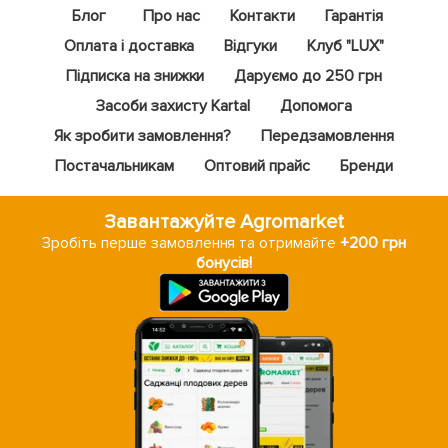
Блог
Про нас
Контакти
Гарантія
Оплата і доставка
Відгуки
Клуб "LUX"
Підписка на знижки
Даруємо до 250 грн
Засоби захисту Kartal
Допомога
Як зробити замовлення?
Передзамовлення
Постачальникам
Оптовий прайс
Бренди
Завантажуйте Agromarket
Зробіть перше замовлення та отримайте
+200 грн
бонусів!