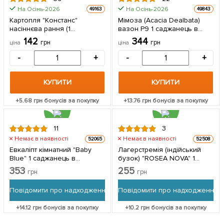
На Осінь-2026
На Осінь-2026
49163
49843
ЦІНА ЗА
Картопля "Констанс"
Мімоза (Acacia Dealbata)
1кг
насіннєва рання (1
вазон Р9 1 саджанець в
репродукція) 1кг
упаковці
142
344
грн
грн
ціна
ціна
-
+
-
+
КУПИТИ
КУПИТИ
+
5.68
грн бонусів за покупку
+
13.76
грн бонусів за покупку
11
3
Немає в наявності
Немає в наявності
52065
52508
Евкаліпт кімнатний "Baby
Лагерстремія (індійський
Blue" 1 саджанець в
бузок) "ROSEA NOVA" 1
упаковці
саджанець в упаковці
353
255
грн
грн
Повідомити про надходження
Повідомити про надходження
+
14.12
грн бонусів за покупку
+
10.2
грн бонусів за покупку