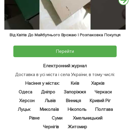
Від Квітів До Майбутнього Врожаю | Розпаковка Покупця
Перейти
Електронний журнал
Доставка в усі міста і села України, в тому числі:
Насіння у містах:
Київ
Харків
Одеса
Дніпро
Запоріжжя
Черкаси
Херсон
Львів
Вінниця
Кривий Ріг
Луцьк
Миколаїв
Нікополь
Полтава
Рівне
Суми
Хмельницький
Чернігів
Житомир