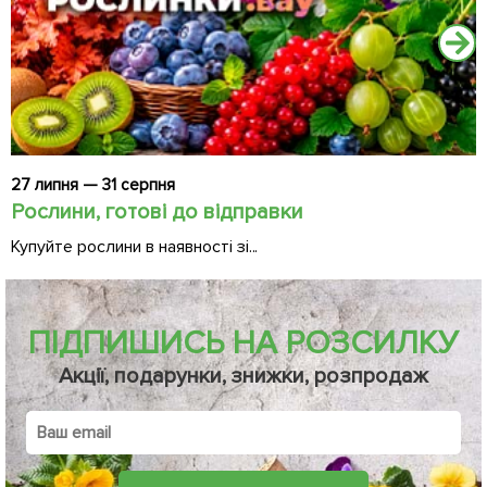
27 липня — 31 серпня
2
Рослини, готові до відправки
Ч
Купуйте рослини в наявності зі...
Д
ПІДПИШИСЬ НА РОЗСИЛКУ
Акції, подарунки, знижки, розпродаж