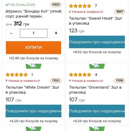
На Осінь-2026
61920
7
Абрикос "Вондер Кот" (літній
Немає в наявності
16907
сорт, ранній термін
Тюльпан "Sweet Heart" 3шт
дозрівання) 1 саджанець в
312
в упаковці
грн
ціна
упаковці
123
грн
-
+
Повідомити про надходження
КУПИТИ
+
4.92
грн бонусів за покупку
+
12.48
грн бонусів за покупку
1
4
Немає в наявності
Немає в наявності
17032
17050
Тюльпан "White Dream" 3шт
Тюльпан "Groenland" 3шт в
в упаковці
упаковці
107
107
грн
грн
Повідомити про надходження
Повідомити про надходження
+
4.28
грн бонусів за покупку
+
4.28
грн бонусів за покупку