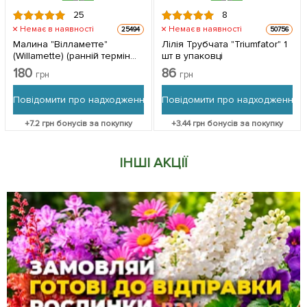
25
8
Немає в наявності
Немає в наявності
25494
50756
Малина "Вілламетте"
Лілія Трубчата "Triumfator" 1
(Willamette) (ранній термін
шт в упаковці
дозрівання, сорт добре
180
86
грн
грн
стійкий до хвороб) 2 шт в
упаковці
Повідомити про надходження
Повідомити про надходження
+
7.2
грн бонусів за покупку
+
3.44
грн бонусів за покупку
ІНШІ АКЦІЇ