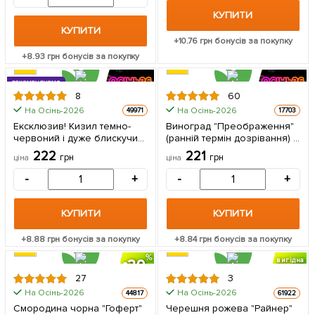
саджанець в упаковці
КУПИТИ
КУПИТИ
+
10.76
грн бонусів за покупку
+
8.93
грн бонусів за покупку
РЕКОМЕНДУЄМО
8
60
На Осінь-2026
На Осінь-2026
49971
17703
Ексклюзив! Кизил темно-
Виноград "Преображення"
червоний і дуже блискучий
(ранній термін дозрівання) 1
"Турмалін" (Tourmaline)
саджанець в упаковці
222
221
грн
грн
ціна
ціна
(преміальний, дуже
врожайний сорт) 1
-
+
-
+
саджанець в упаковці
КУПИТИ
КУПИТИ
+
8.88
грн бонусів за покупку
+
8.84
грн бонусів за покупку
20
вигідна
знижка
27
3
На Осінь-2026
На Осінь-2026
44817
61922
Смородина чорна "Гоферт"
Черешня рожева "Райнер"