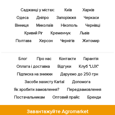
Саджанці у містах:
Київ
Харків
Одеса
Дніпро
Запоріжжя
Черкаси
Вінниця
Миколаїв
Нікополь
Чернівці
Кривий Ріг
Кременчук
Львів
Полтава
Херсон
Чернігів
Житомир
Блог
Про нас
Контакти
Гарантія
Оплата і доставка
Відгуки
Клуб "LUX"
Підписка на знижки
Даруємо до 250 грн
Засоби захисту Kartal
Допомога
Як зробити замовлення?
Передзамовлення
Постачальникам
Оптовий прайс
Бренди
Завантажуйте Agromarket