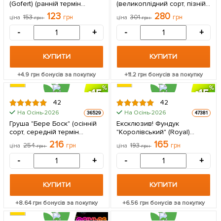
(Gofert) (ранній термін
(великоплідний сорт, пізній
дозрівання,
термін дозрівання) 1
123
280
153
грн
301
грн
ціна
грн
ціна
грн
високоврожайний сорт) 1
саджанець в упаковці
саджанець в упаковці
-
+
-
+
КУПИТИ
КУПИТИ
+
4.9
грн бонусів за покупку
+
11.2
грн бонусів за покупку
15
15
42
42
На Осінь-2026
На Осінь-2026
36529
47381
Груша "Бере Боск" (осінній
Ексклюзив! Фундук
сорт, середній термін
"Королівський" (Royal)
дозрівання) 1 саджанець в
(преміальний,
216
165
254
грн
193
грн
ціна
грн
ціна
грн
упаковці
високоврожайний сорт,
середнього терміну
-
+
-
+
дозрівання, садити по 2 шт)
1 саджанець в упаковці
КУПИТИ
КУПИТИ
+
8.64
грн бонусів за покупку
+
6.56
грн бонусів за покупку