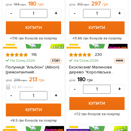
(преміальний
дозрівання) 1 саджанець в
180
297
199
грн
312
грн
ціна
грн
ціна
грн
великоплідний сорт,
упаковці
хворобостійкий) 1
-
+
-
+
саджанець в упаковці
КУПИТИ
КУПИТИ
+
7.16
грн бонусів за покупку
+
11.86
грн бонусів за покупку
вигідна
ХІТ РОКУ
ХІТ РОКУ
знижка
116
230
РЕМОНТАНТНА
ЦІНА ЗА
На Осінь-2026
На Осінь-2026
37281
44444
5шт
Полуниця "Альбіон" (Albion)
Ексклюзив! Малинове
(ремонтантний
дерево "Королівська
великоплідний сорт) 5 шт в
влада" (преміальний сорт) 1
213
180
236
грн
грн
ціна
грн
ціна
упаковці
шт в упаковці
42.48
грн/шт
-
+
-
+
КУПИТИ
КУПИТИ
+
7.2
грн бонусів за покупку
+
8.5
грн бонусів за покупку