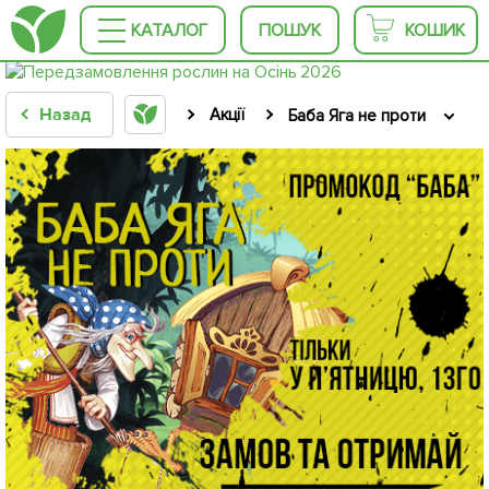
КАТАЛОГ
ПОШУК
КОШИК
Назад
Акції
Баба Яга не проти