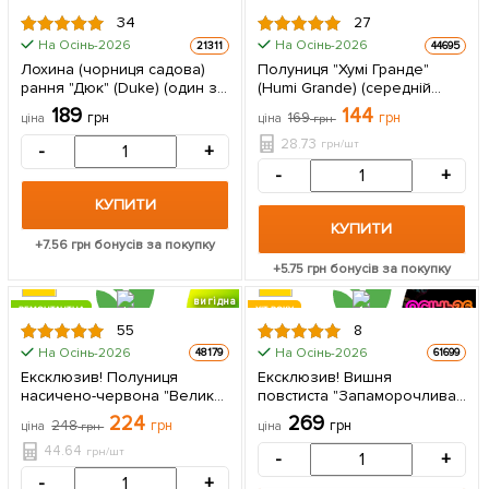
15
ХІТ РОКУ
РЕКОМЕНДУЄМО
34
27
ЦІНА ЗА
На Осінь-2026
На Осінь-2026
21311
44695
5шт
Лохина (чорниця садова)
Полуниця "Хумі Гранде"
рання "Дюк" (Duke) (один з
(Humi Grande) (середній
найбільш високоврожайних
термін дозрівання) 5 шт в
189
144
грн
169
грн
ціна
ціна
грн
сортів) 1 саджанець в
упаковці
упаковці
28.73
грн/шт
-
+
-
+
КУПИТИ
КУПИТИ
+
7.56
грн бонусів за покупку
+
5.75
грн бонусів за покупку
вигідна
РЕМОНТАНТНА
ХІТ РОКУ
знижка
55
8
ЦІНА ЗА
На Осінь-2026
На Осінь-2026
48179
61699
5шт
Ексклюзив! Полуниця
Ексклюзив! Вишня
насичено-червона "Велика
повстиста "Запаморочлива
Ненсі" (Big Nancy)
радість" (Dizzying joy)
224
269
248
грн
грн
ціна
грн
ціна
(преміальний ремонтантний
(преміальний,
сорт, гігантські ягоди) 5 шт в
морозостійкий, дуже
44.64
грн/шт
-
+
упаковці
солодкий,
-
+
високоврожайний сорт) 1