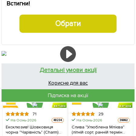
Встигни!
Обрати
Детальні умови акції
Корисне для вас
Підписка на акції
вигідна
вигідна
ХІТ РОКУ
знижка
знижка
71
29
На Осінь-2026
На Осінь-2026
48234
39992
Ексклюзив! Шовковиця
Слива "Улюблена Млієва"
чорна "Чарівність" (Charm)
(літній сорт, ранній термін