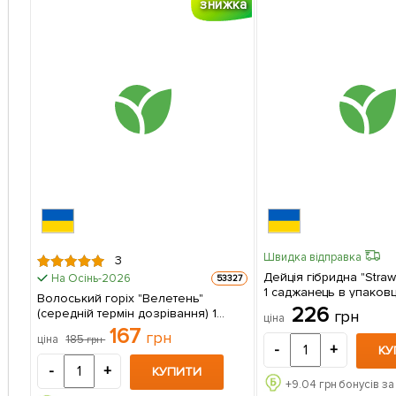
знижка
Швидка відправка
3
Дейція гібридна "Strawb
На Осінь-2026
53327
1 саджанець в упаковц
Волоський горіх "Велетень"
226
(середній термін дозрівання) 1
грн
ціна
саджанець в упаковці
167
грн
185
ціна
грн
-
+
КУ
-
+
КУПИТИ
+
9.04
грн бонусів за