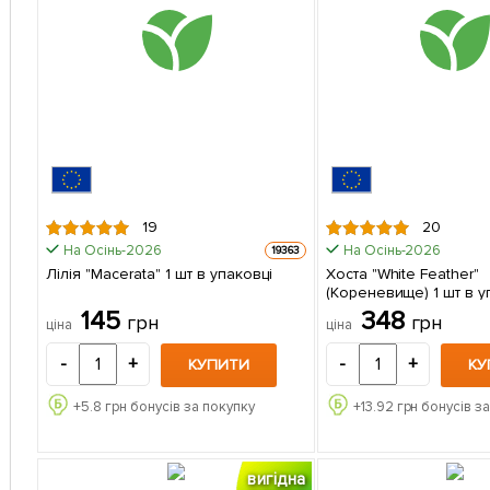
19
20
На Осінь-2026
На Осінь-2026
19363
Лілія "Macerata" 1 шт в упаковці
Хоста "White Feather"
(Кореневище) 1 шт в у
145
348
грн
грн
ціна
ціна
-
+
-
+
КУПИТИ
КУ
+
5.8
грн бонусів за покупку
+
13.92
грн бонусів з
вигідна