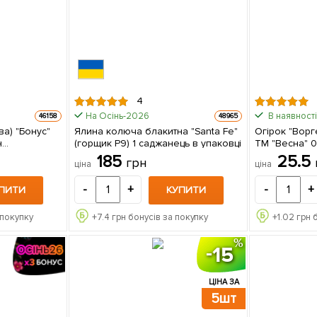
4
На Осінь-2026
В наявності
46158
48965
а) "Бонус"
Ялина колюча блакитна "Santa Fe"
Огірок "Ворг
н
(горщик P9) 1 саджанець в упаковці
ТМ "Весна" 0
185
25.5
грн
ціна
ціна
-
+
-
+
ПИТИ
КУПИТИ
 покупку
+
7.4
грн бонусів за покупку
+
1.02
грн 
15
ЦІНА ЗА
5шт