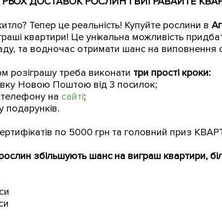
ТРЬОХ ДОСТАВОК РОСЛИН І ВИГРАВАЙТЕ КВА
итло? Тепер це реальність! Купуйте рослини в
А
іграші квартири! Це унікальна можливість придбат
аду, та водночас отримати шанс на виповнення св
ом розіграшу треба виконати
три прості кроки:
вку Новою Поштою від 3 посилок;
 телефону на
сайті
;
у подарунків.
ертифікатів по 5000 грн та головний приз КВАРТ
 рослин збільшують шанс на виграш квартири, бі
с
си
си