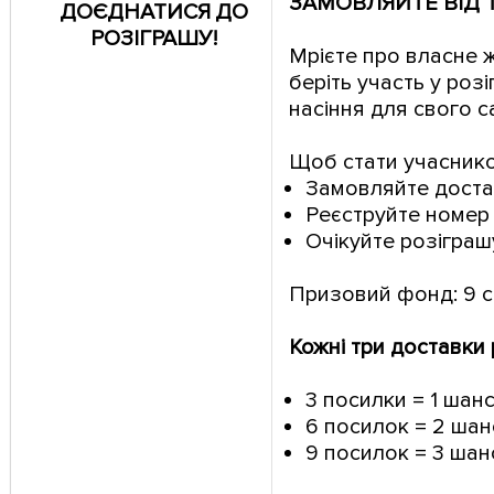
ЗАМОВЛЯЙТЕ ВІД 
ДОЄДНАТИСЯ ДО
РОЗІГРАШУ!
Мрієте про власне ж
беріть участь у роз
насіння для свого с
Щоб стати учасник
Замовляйте доста
Реєструйте номер
Очікуйте розіграш
Призовий фонд: 9 с
Кожні три доставки
3 посилки = 1 шан
6 посилок = 2 шан
9 посилок = 3 шан