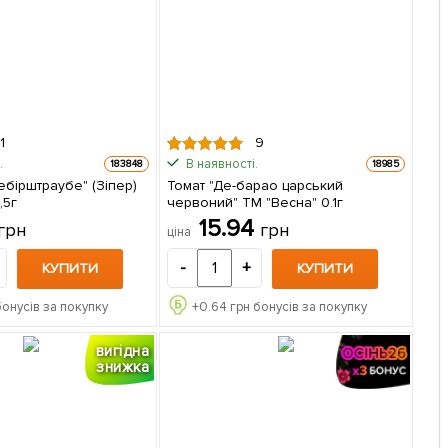
1
9
.
В наявності.
183848
18985
ебірштраубе" (Зіпер)
Томат "Де-барао царський
,5г
червоний" ТМ "Весна" 0.1г
15.94
грн
грн
ціна
-
+
КУПИТИ
КУПИТИ
бонусів за покупку
+
0.64
грн бонусів за покупку
вигідна
знижка