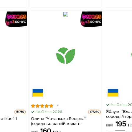
На Осінь-2
1
Яблуня "Власт
На Осінь-2026
51750
177289
середній терм
 blue" 1
Ожина "Чачанська Бестрна"
саджанець в 
195
(середньо-ранній термін
г
ціна
дозрівання, великоплідний сорт) 1
160
грн