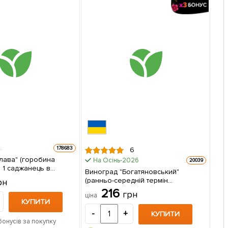
.
178683
6
лава" (горобина
На Осінь-2026
20039
 в
Виноград "Богатяновський"
(ранньо-середній термін
рн
дозрівання) 1 саджанець в
216
грн
ціна
упаковці
КУПИТИ
-
+
КУПИТИ
бонусів за покупку