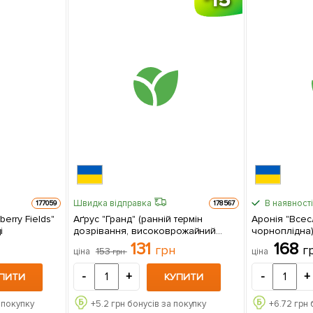
Швидка відправка
В наявності
177059
178567
erry Fields"
Аґрус "Гранд" (ранній термін
Аронія "Всес
і
дозрівання, високоврожайний
чорноплідна) 1 саджанець
сорт) 1 саджанець в упаковці
упаковці
131
168
грн
г
153
ціна
ціна
грн
-
+
-
+
ПИТИ
КУПИТИ
 покупку
+
5.2
грн бонусів за покупку
+
6.72
грн 