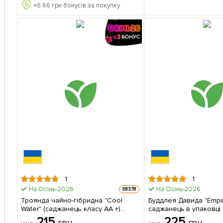
+
6.66
грн бонусів за покупку
1
1
На Осінь-2026
На Осінь-2026
38378
Троянда чайно-гібридна "Cool
Буддлея Давида "Empire
Water" (саджанець класу АА +)
саджанець в упаковці
вищий сорт 1 шт в упаковці
215
225
грн
грн