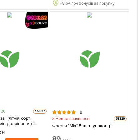
+
8.64
грн бонусів за покупку
026
177327
9
а" (літній сорт,
Немає в наявності
53329
ін дозрівання) 1
Фрезія "Mix" 5 шт в упаковці
упаковці
рн
89
грн