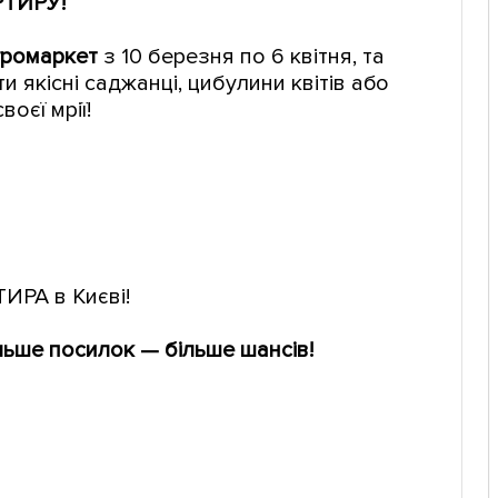
РТИРУ!
громаркет
з 10 березня по 6 квітня, та
и якісні саджанці, цибулини квітів або
оєї мрії!
ИРА в Києві!
льше посилок — більше шансів!