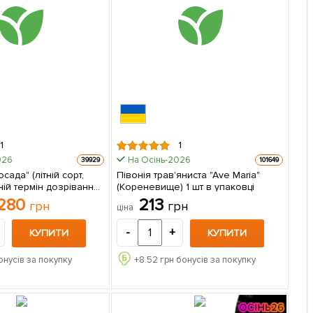
1
1
026
На Осінь-2026
39929
101649
сада" (літній сорт,
Півонія трав'яниста "Ave Maria"
ій термін дозрівання)
(Кореневище) 1 шт в упаковці
в упаковці
280
213
грн
грн
ціна
-
+
КУПИТИ
КУПИТИ
онусів за покупку
+
8.52
грн бонусів за покупку