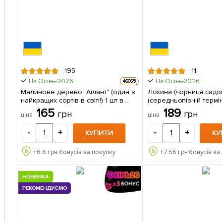
195
11
На Осінь-2026
На Осінь-2026
46065
Малинове дерево "Атлант" (один з
Лохина (чорниця садов
найкращих сортів в світі!) 1 шт в
(середньопізній термі
упаковці
дозрівання) 1 саджанець в
165
189
грн
грн
ціна
ціна
упаковці
-
+
-
+
КУПИТИ
КУ
+
6.6
грн бонусів за покупку
+
7.56
грн бонусів за
НОВИНКА
РЕКОМЕНДУЄМО