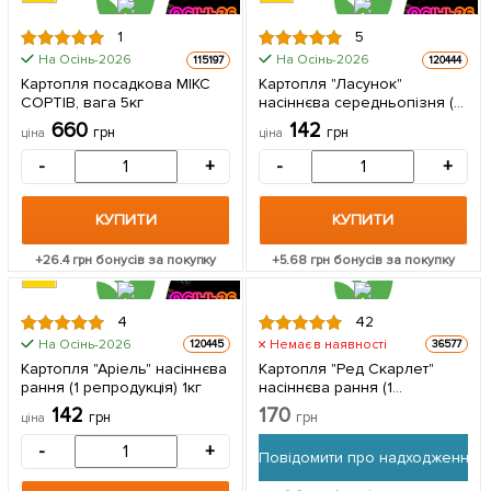
1
5
На Осінь-2026
На Осінь-2026
115197
120444
ЦІНА ЗА
ЦІНА ЗА
Картопля посадкова МІКС
Картопля "Ласунок"
5кг
1кг
СОРТІВ, вага 5кг
насіннєва середньопізня (1
репродукція) 1кг
660
142
грн
грн
ціна
ціна
-
+
-
+
КУПИТИ
КУПИТИ
+
26.4
грн бонусів за покупку
+
5.68
грн бонусів за покупку
4
42
На Осінь-2026
Немає в наявності
120445
36577
ЦІНА ЗА
Картопля "Аріель" насіннєва
Картопля "Ред Скарлет"
1кг
рання (1 репродукція) 1кг
насіннєва рання (1
репродукція) 1кг
142
170
грн
грн
ціна
-
+
Повідомити про надходження