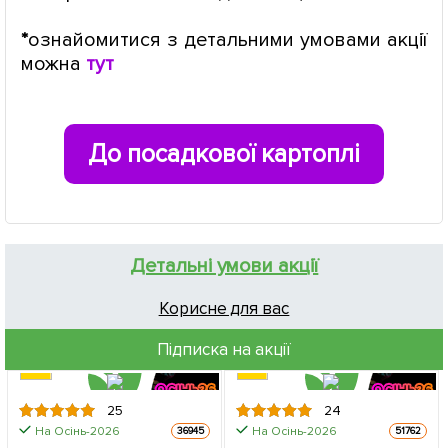
*
ознайомитися з детальними умовами акції
можна
тут
До посадкової картоплі
Детальні умови акції
Корисне для вас
Підписка на акції
25
24
На Осінь-2026
На Осінь-2026
36945
51762
ЦІНА ЗА
ЦІНА ЗА