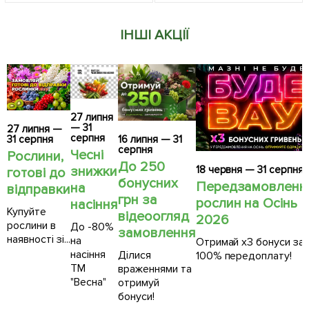
ІНШІ АКЦІЇ
27 липня
— 31
27 липня —
серпня
31 серпня
16 липня — 31
серпня
Чесні
Рослини,
До 250
18 червня — 31 серпня
знижки
готові до
бонусних
Передзамовленн
на
відправки
грн за
рослин на Осінь
насіння
Купуйте
відеоогляд
2026
рослини в
До -80%
замовлення
наявності зі...
на
Отримай х3 бонуси за
насіння
Ділися
100% передоплату!
ТМ
враженнями та
"Весна"
отримуй
бонуси!