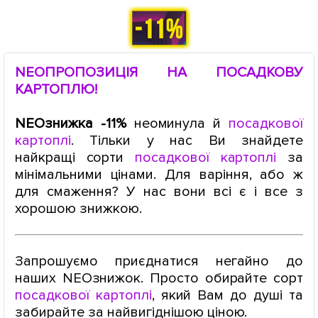
NEOПРОПОЗИЦІЯ НА ПОСАДКОВУ
КАРТОПЛЮ!
NEOзнижка -11%
неоминула й
посадкової
картоплі
. Тільки у нас Ви знайдете
найкращі сорти
посадкової картопл
і
за
мінімальними цінами. Для варіння, або ж
для смаження? У нас вони всі є і все з
хорошою знижкою.
Запрошуємо приєднатися негайно до
наших NEOзнижок. Просто обирайте сорт
посадкової картоплі
, який Вам до душі та
забирайте за найвигіднішою ціною.