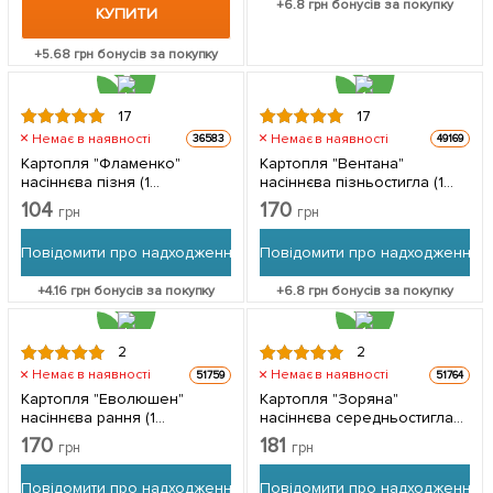
+
6.8
грн бонусів за покупку
КУПИТИ
+
5.68
грн бонусів за покупку
17
17
Немає в наявності
Немає в наявності
36583
49169
Картопля "Фламенко"
Картопля "Вентана"
насіннєва пізня (1
насіннєва пізньостигла (1
репродукція) 1 кг
репродукція) 1кг
104
170
грн
грн
Повідомити про надходження
Повідомити про надходження
+
4.16
грн бонусів за покупку
+
6.8
грн бонусів за покупку
2
2
Немає в наявності
Немає в наявності
51759
51764
Картопля "Еволюшен"
Картопля "Зоряна"
насіннєва рання (1
насіннєва середньостигла
репродукція) 1кг
(еліта) 1кг
170
181
грн
грн
Повідомити про надходження
Повідомити про надходження