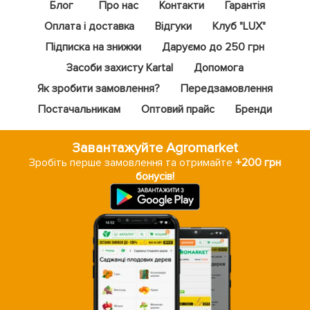
Блог
Про нас
Контакти
Гарантія
Оплата і доставка
Відгуки
Клуб "LUX"
Підписка на знижки
Даруємо до 250 грн
Засоби захисту Kartal
Допомога
Як зробити замовлення?
Передзамовлення
Постачальникам
Оптовий прайс
Бренди
Завантажуйте Agromarket
Зробіть перше замовлення та отримайте
+200 грн
бонусів!