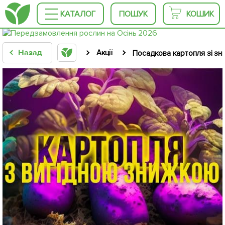
КАТАЛОГ
ПОШУК
КОШИК
Назад
Акції
Посадкова картопля зі зн