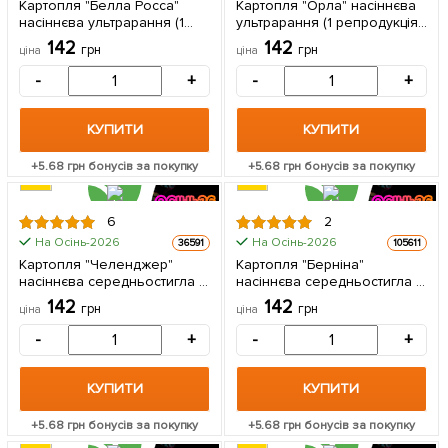
Картопля "Белла Росса"
Картопля "Орла" насіннєва
1кг
1кг
насіннєва ультрарання (1
ультрарання (1 репродукція)
репродукція) 1кг
1кг
142
142
грн
грн
ціна
ціна
-
+
-
+
КУПИТИ
КУПИТИ
+
5.68
грн бонусів за покупку
+
5.68
грн бонусів за покупку
6
2
На Осінь-2026
На Осінь-2026
36591
105611
ЦІНА ЗА
ЦІНА ЗА
Картопля "Челенджер"
Картопля "Берніна"
1кг
1кг
насіннєва середньостигла (1
насіннєва середньостигла (1
репродукція) 1кг
репродукція) 1кг
142
142
грн
грн
ціна
ціна
-
+
-
+
КУПИТИ
КУПИТИ
+
5.68
грн бонусів за покупку
+
5.68
грн бонусів за покупку