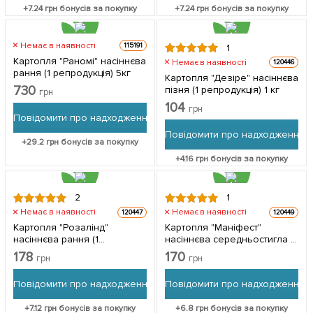
+
7.24
грн бонусів за покупку
+
7.24
грн бонусів за покупку
Немає в наявності
115191
1
Картопля "Раномі" насіннєва
Немає в наявності
120446
рання (1 репродукція) 5кг
Картопля "Дезіре" насіннєва
730
пізня (1 репродукція) 1 кг
грн
104
грн
Повідомити про надходження
Повідомити про надходження
+
29.2
грн бонусів за покупку
+
4.16
грн бонусів за покупку
2
1
Немає в наявності
Немає в наявності
120447
120449
Картопля "Розалінд"
Картопля "Маніфест"
насіннєва рання (1
насіннєва середньостигла (1
репродукція) 1кг
репродукція) 1кг
178
170
грн
грн
Повідомити про надходження
Повідомити про надходження
+
7.12
грн бонусів за покупку
+
6.8
грн бонусів за покупку