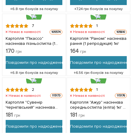
+
6.8
грн бонусів за покупку
+
7.24
грн бонусів за покупку
7
1
Немає в наявності
Немає в наявності
105574
105610
Картопля "Пікассо"
Картопля "Раномі" насіннєва
насіннєва пізньостигла (1
рання (1 репродукція) 1кг
репродукція) 1кг
170
164
грн
грн
Повідомити про надходження
Повідомити про надходження
+
6.8
грн бонусів за покупку
+
6.56
грн бонусів за покупку
2
1
Немає в наявності
Немає в наявності
115173
115176
Картопля "Сувенір
Картопля "Ажур" насіннєва
Чернігівський" насіннєва
середньостигла (еліта) 1кг 1
середньостигла (еліта) 1кг
кг
181
181
грн
грн
Повідомити про надходження
Повідомити про надходження