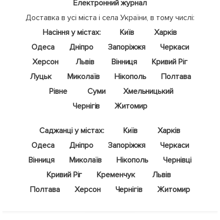
Електронний журнал
Доставка в усі міста і села України, в тому числі:
Насіння у містах:
Київ
Харків
Одеса
Дніпро
Запоріжжя
Черкаси
Херсон
Львів
Вінниця
Кривий Ріг
Луцьк
Миколаїв
Нікополь
Полтава
Рівне
Суми
Хмельницький
Чернігів
Житомир
Саджанці у містах:
Київ
Харків
Одеса
Дніпро
Запоріжжя
Черкаси
Вінниця
Миколаїв
Нікополь
Чернівці
Кривий Ріг
Кременчук
Львів
Полтава
Херсон
Чернігів
Житомир