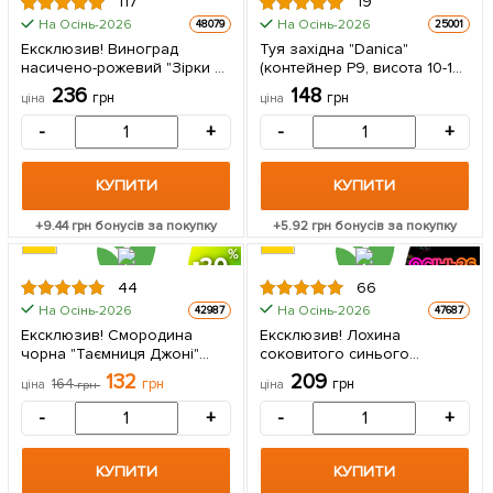
117
19
На Осінь-2026
На Осінь-2026
48079
25001
Ексклюзив! Виноград
Туя західна "Danica"
насичено-рожевий "Зірки в
(контейнер Р9, висота 10-12
шоці" (преміальний сорт,
см) 1 саджанець в упаковці
236
148
грн
грн
ціна
ціна
морозостійкий кишмиш,
дуже солодкий) 1
-
+
-
+
саджанець в упаковці
КУПИТИ
КУПИТИ
+
9.44
грн бонусів за покупку
+
5.92
грн бонусів за покупку
20
44
66
На Осінь-2026
На Осінь-2026
42987
47687
Ексклюзив! Смородина
Ексклюзив! Лохина
чорна "Таємниця Джоні"
соковитого синього
(Secret of Joni) (преміальний
блискучого кольору
132
209
164
грн
грн
ціна
грн
ціна
великоплідний сорт) 1
"Солодке захоплення"
саджанець в упаковці
(Sweet Delight)
-
+
-
+
(преміальний, солодкий,
морозостійкий,
високоврожайний сорт) 1
КУПИТИ
КУПИТИ
саджанець в упаковці