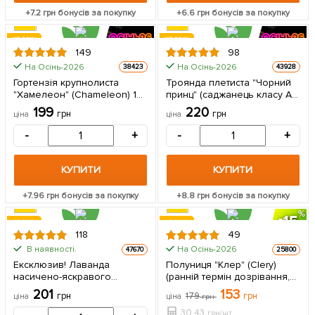
+
7.2
грн бонусів за покупку
+
6.6
грн бонусів за покупку
ХІТ РОКУ
ХІТ РОКУ
149
98
На Осінь-2026
На Осінь-2026
38423
43928
Гортензія крупнолиста
Троянда плетиста "Чорний
"Хамелеон" (Chameleon) 1
принц" (саджанець класу АА
саджанець в упаковці
+) вищий сорт 1 шт в
199
220
грн
грн
ціна
ціна
упаковці
-
+
-
+
КУПИТИ
КУПИТИ
+
7.96
грн бонусів за покупку
+
8.8
грн бонусів за покупку
15
ХІТ РОКУ
ХІТ РОКУ
118
49
ЦІНА ЗА
В наявності.
На Осінь-2026
47670
25800
5шт
Ексклюзив! Лаванда
Полуниця "Клер" (Clery)
насичено-яскравого
(ранній термін дозрівання,
фіолетового кольору
дуже великі гарні ягоди) 5
201
153
грн
179
грн
ціна
ціна
грн
"Матильда" (Matilda)
шт в упаковці
(преміальний,
30.43
грн/шт