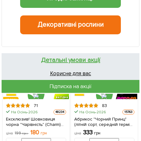
Декоративні рослини
Детальні умови акції
Корисне для вас
Підписка на акції
вигідна
ХІТ РОКУ
знижка
71
83
На Осінь-2026
На Осінь-2026
48234
15763
Ексклюзив! Шовковиця
Абрикос "Чорний Принц"
чорна "Чарівність" (Charm)
(літній сорт, середній термін
(преміальний
дозрівання) 1 саджанець в
180
333
199
грн
грн
ціна
грн
ціна
великоплідний сорт,
упаковці
хворобостійкий) 1