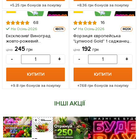
+
5.25
грн бонусів за покупку
+
8.36
грн бонусів за покупку
68
16
На Осінь-2026
На Осінь-2026
48074
44204
Ексклюзив! Виноград
Форзиція європейська
жовто-рожевий
"Lynwood Gold" 1 саджанець
"Шафрановий ранок"
в упаковці
245
192
грн
грн
ціна
ціна
(преміальний столовий сорт,
стійкий до грибкових
-
+
-
+
захворювань) 1 саджанець
в упаковці
КУПИТИ
КУПИТИ
+
9.8
грн бонусів за покупку
+
7.68
грн бонусів за покупку
ІНШІ АКЦІЇ