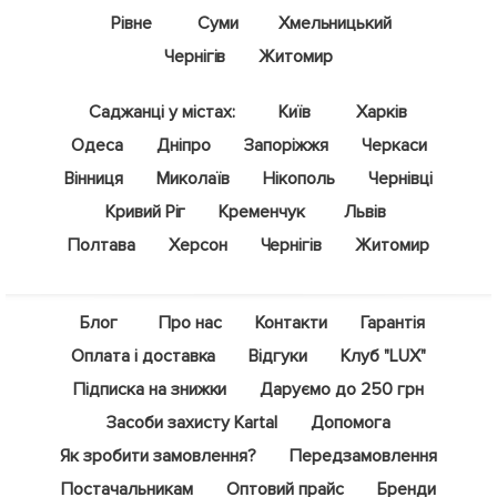
Рівне
Суми
Хмельницький
Чернігів
Житомир
Саджанці у містах:
Київ
Харків
Одеса
Дніпро
Запоріжжя
Черкаси
Вінниця
Миколаїв
Нікополь
Чернівці
Кривий Ріг
Кременчук
Львів
Полтава
Херсон
Чернігів
Житомир
Блог
Про нас
Контакти
Гарантія
Оплата і доставка
Відгуки
Клуб "LUX"
Підписка на знижки
Даруємо до 250 грн
Засоби захисту Kartal
Допомога
Як зробити замовлення?
Передзамовлення
Постачальникам
Оптовий прайс
Бренди