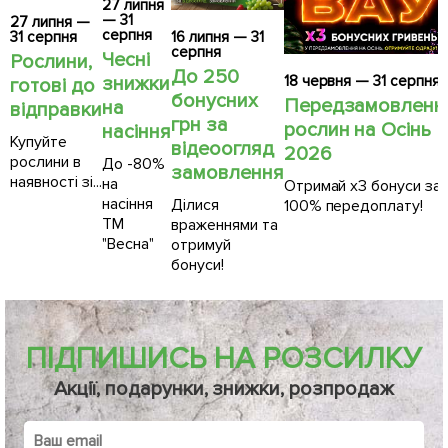
27 липня
— 31
27 липня —
серпня
31 серпня
16 липня — 31
серпня
Чесні
Рослини,
До 250
18 червня — 31 серпня
знижки
готові до
бонусних
Передзамовленн
на
відправки
грн за
рослин на Осінь
насіння
Купуйте
відеоогляд
2026
рослини в
До -80%
замовлення
наявності зі...
на
Отримай х3 бонуси за
насіння
Ділися
100% передоплату!
ТМ
враженнями та
"Весна"
отримуй
бонуси!
ПІДПИШИСЬ НА РОЗСИЛКУ
Акції, подарунки, знижки, розпродаж