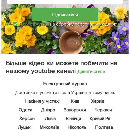
Підписатися
Я
погоджуюся
на обробку персональних даних
Більше відео ви можете побачити на
нашому youtube каналі
Дивитися все
Електронний журнал
Доставка в усі міста і села України, в тому числі:
Насіння у містах:
Київ
Харків
Одеса
Дніпро
Запоріжжя
Черкаси
Херсон
Львів
Вінниця
Кривий Ріг
Луцьк
Миколаїв
Нікополь
Полтава