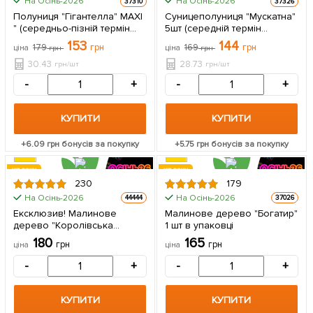
На Осінь-2026
На Осінь-2026
37310
37326
5шт
5шт
Полуниця "Гігантелла" MAXI
Суницеполуниця "Мускатна"
" (середньо-пізній термін
5шт (середній термін
дозрівання, великоплідний
дозрівання, ягоди не
153
144
179
грн
169
грн
ціна
грн
ціна
грн
сорт) 5 шт в упаковці
схильні до гниття)
30.43
28.73
грн/шт
грн/шт
-
+
-
+
КУПИТИ
КУПИТИ
+
6.09
грн бонусів за покупку
+
5.75
грн бонусів за покупку
ХІТ РОКУ
ХІТ РОКУ
230
179
На Осінь-2026
На Осінь-2026
44444
37026
Ексклюзив! Малинове
Малинове дерево "Богатир"
дерево "Королівська
1 шт в упаковці
влада" (преміальний сорт) 1
180
165
грн
грн
ціна
ціна
шт в упаковці
-
+
-
+
КУПИТИ
КУПИТИ