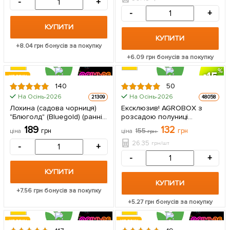
-
+
вічнозелений,
-
+
морозостійкий сорт) 1
саджанець в упаковці
КУПИТИ
КУПИТИ
+
8.04
грн бонусів за покупку
+
6.09
грн бонусів за покупку
15
ХІТ РОКУ
140
50
ЦІНА ЗА
На Осінь-2026
На Осінь-2026
21309
48058
5шт
Лохина (садова чорниця)
Ексклюзив! AGROBOX з
"Блюголд" (Bluegold) (ранній
розсадою полуниці
термін дозрівання,
королівського смаку 5 шт в
189
132
грн
155
грн
ціна
ціна
грн
зимостійкий і стійкий до
упаковці
хвороб сорт) 1 саджанець в
26.35
грн/шт
-
+
упаковці
-
+
КУПИТИ
КУПИТИ
+
7.56
грн бонусів за покупку
+
5.27
грн бонусів за покупку
ХІТ РОКУ
ХІТ РОКУ