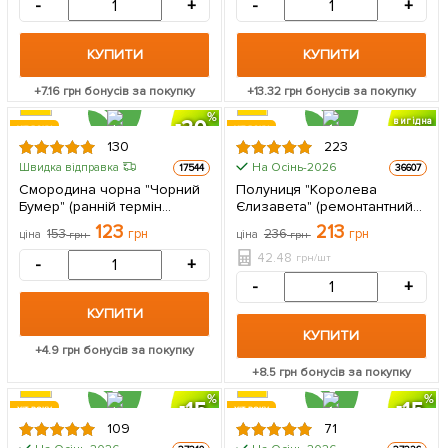
-
+
-
+
саджанець в упаковці
КУПИТИ
КУПИТИ
+
7.16
грн бонусів за покупку
+
13.32
грн бонусів за покупку
20
вигідна
ХІТ РОКУ
ХІТ РОКУ
знижка
130
223
РЕМОНТАНТНА
ЦІНА ЗА
На Осінь-2026
Швидка відправка
17544
36607
5шт
Смородина чорна "Чорний
Полуниця "Королева
Бумер" (ранній термін
Єлизавета" (ремонтантний
дозрівання, смак один з
сорт, ранній термін
123
213
153
грн
236
грн
ціна
грн
ціна
грн
кращих серед
дозрівання) 5 шт в упаковці
великоплідних) 1 саджанець
42.48
грн/шт
-
+
в упаковці
-
+
КУПИТИ
КУПИТИ
+
4.9
грн бонусів за покупку
+
8.5
грн бонусів за покупку
15
15
ХІТ РОКУ
ХІТ РОКУ
109
71
ЦІНА ЗА
ЦІНА ЗА