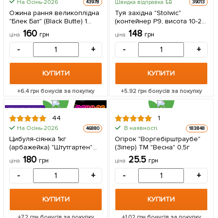
На Осінь-2026
Швидка відправка
43978
39013
Ожина рання великоплідна
Туя західна "Stolwic"
"Блек Бат" (Black Butte) 1
(контейнер Р9, висота 10-20
саджанець в упаковці
см) 1 саджанець в упаковці
160
148
грн
грн
ціна
ціна
-
+
-
+
КУПИТИ
КУПИТИ
+
6.4
грн бонусів за покупку
+
5.92
грн бонусів за покупку
РЕКОМЕНДУЄМО
44
1
На Осінь-2026
В наявності.
46880
183848
ЦІНА ЗА
Цибуля-сіянка 1кг
Огірок "Воргебірштраубе"
1кг
(арбажейка) "Штутгартен"
(Зіпер) ТМ "Весна" 0,5г
(Україна)
180
25.5
грн
грн
ціна
ціна
-
+
-
+
КУПИТИ
КУПИТИ
+
7.2
грн бонусів за покупку
+
1.02
грн бонусів за покупку