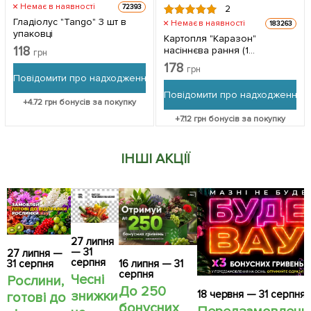
Немає в наявності
72393
2
Гладіолус "Tango" 3 шт в
Немає в наявності
183263
упаковці
Картопля "Каразон"
118
насіннєва рання (1
грн
репродукція) 1кг
178
грн
Повідомити про надходження
Повідомити про надходження
+
4.72
грн бонусів за покупку
+
7.12
грн бонусів за покупку
ІНШІ АКЦІЇ
27 липня
— 31
27 липня —
серпня
31 серпня
16 липня — 31
серпня
Чесні
Рослини,
До 250
18 червня — 31 серпня
знижки
готові до
бонусних