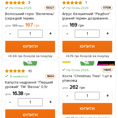
3
1
На Осінь-2026
На Осінь-2026
53327
177578
Волоський горіх "Велетень"
Аґрус безшипний "Редбол"
(середній термін
(ранній термін дозрівання,
дозрівання) 1 саджанець в
морозостійкий сорт) 1
167
169
185
грн
грн
ціна
грн
ціна
упаковці
саджанець в упаковці
-
+
-
+
КУПИТИ
КУПИТИ
+
6.66
грн бонусів за покупку
+
6.76
грн бонусів за покупку
На Осінь-2026
114645
10
Хоста "Christmas Tree" 1 шт в
В наявності.
18634
упаковці
Капуста надрання "Перший
262
урожай" ТМ "Весна" 0.5г
грн
ціна
16.38
грн
ціна
-
+
-
+
КУПИТИ
КУПИТИ