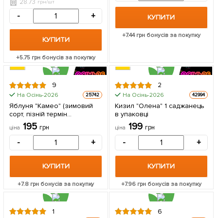
упаковці
28.73
грн/шт
-
+
КУПИТИ
+
7.44
грн бонусів за покупку
КУПИТИ
+
5.75
грн бонусів за покупку
9
2
На Осінь-2026
На Осінь-2026
25742
42994
Яблуня "Камео" (зимовий
Кизил "Олена" 1 саджанець
сорт, пізній термін
в упаковці
дозрівання) 1 шт в упаковці
195
199
грн
грн
ціна
ціна
-
+
-
+
КУПИТИ
КУПИТИ
+
7.8
грн бонусів за покупку
+
7.96
грн бонусів за покупку
1
6