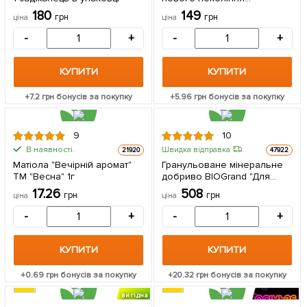
"Нітроамофоска NPK +" ТМ
180
149
грн
грн
ціна
ціна
"AGRO-X" 1000г
-
+
-
+
КУПИТИ
КУПИТИ
+
7.2
грн бонусів за покупку
+
5.96
грн бонусів за покупку
9
10
В наявності.
Швидка відправка
21920
47922
Матіола "Вечірній аромат"
Гранульоване мінеральне
ТМ "Весна" 1г
добриво BIOGrand "Для
полуниці та суниці"
17.26
508
грн
грн
ціна
ціна
(БІОГранд) ТМ "AGRO-X" 1кг
-
+
-
+
КУПИТИ
КУПИТИ
+
0.69
грн бонусів за покупку
+
20.32
грн бонусів за покупку
вигідна
знижка