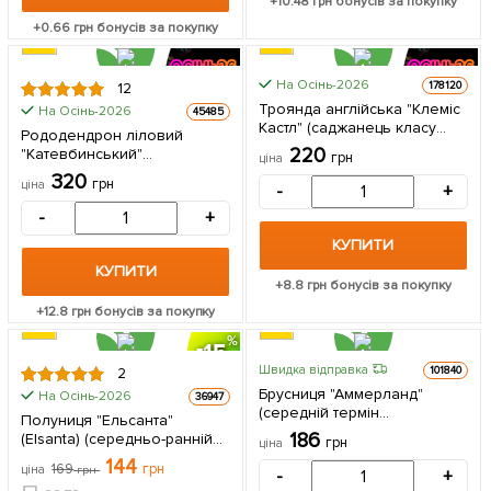
+
10.48
грн бонусів за покупку
+
0.66
грн бонусів за покупку
На Осінь-2026
178120
12
Троянда англійська "Клеміс
На Осінь-2026
45485
Кастл" (саджанець класу
Рододендрон ліловий
АА+) вищий сорт 1
220
"Катевбинський"
грн
ціна
саджанець в упаковці
(Catawbiense) горщик Р9 1
320
грн
ціна
-
+
саджанець в упаковці
-
+
КУПИТИ
КУПИТИ
+
8.8
грн бонусів за покупку
+
12.8
грн бонусів за покупку
15
Швидка відправка
101840
2
ЦІНА ЗА
Брусниця "Аммерланд"
На Осінь-2026
36947
5шт
(середній термін
Полуниця "Ельсанта"
дозрівання,
186
(Elsanta) (середньо-ранній
грн
ціна
високоврожайний) 1
термін дозрівання, відмінна
144
саджанець в упаковці
169
грн
ціна
грн
-
+
транспортабельність) 5 шт в