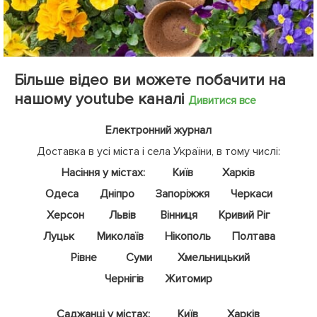
Більше відео ви можете побачити на
нашому youtube каналі
Дивитися все
Електронний журнал
Доставка в усі міста і села України, в тому числі:
Насіння у містах:
Київ
Харків
Одеса
Дніпро
Запоріжжя
Черкаси
Херсон
Львів
Вінниця
Кривий Ріг
Луцьк
Миколаїв
Нікополь
Полтава
Рівне
Суми
Хмельницький
Чернігів
Житомир
Саджанці у містах:
Київ
Харків