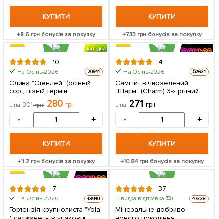
КУПИТИ
КУПИТИ
+
8.6
грн бонусів за покупку
+
7.33
грн бонусів за покупку
вигідна
знижка
10
4
На Осінь-2026
На Осінь-2026
20941
52631
Слива "Стенлей" (осінній
Самшит вічнозелений
сорт, пізній термін
"Шарм" (Charm) 3-х річний
дозрівання) 1 саджанець в
саджанець 1 саджанець в
280
271
301
грн
грн
ціна
грн
ціна
упаковці
упаковці
-
+
-
+
КУПИТИ
КУПИТИ
+
11.2
грн бонусів за покупку
+
10.84
грн бонусів за покупку
7
37
На Осінь-2026
Швидка відправка
43940
47338
Гортензія крупнолиста "Yola"
Мінеральне добриво
1 саджанець в упаковці
нового покоління