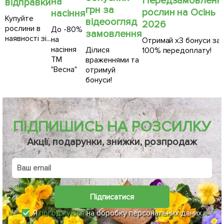
Передзамовленн
на
відправки
грн за
рослин на Осінь
насіння
Купуйте
відеоогляд
2026
рослини в
До -80%
замовлення
наявності зі...
на
Отримай х3 бонуси за
насіння
Ділися
100% передоплату!
ТМ
враженнями та
"Весна"
отримуй
бонуси!
ПІДПИШИСЬ НА РОЗСИЛКУ
Акції, подарунки, знижки, розпродаж
Підписатися
Я
погоджуюся
на обробку персональних даних