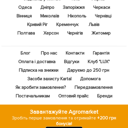
Одеса
Дніпро
Запоріжжя
Черкаси
Вінниця
Миколаїв
Нікополь
Чернівці
Кривий Ріг
Кременчук
Львів
Полтава
Херсон
Чернігів
Житомир
Блог
Про нас
Контакти
Гарантія
Оплата і доставка
Відгуки
Клуб "LUX"
Підписка на знижки
Даруємо до 250 грн
Засоби захисту Kartal
Допомога
Як зробити замовлення?
Передзамовлення
Постачальникам
Оптовий прайс
Бренди
Завантажуйте Agromarket
Зробіть перше замовлення та отримайте
+200 грн
бонусів!