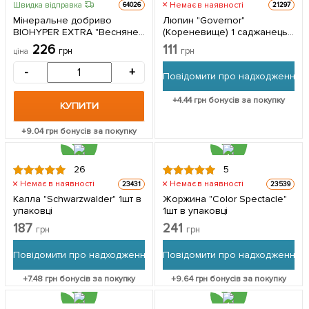
Немає в наявності
Швидка відправка
64026
21297
Мінеральне добриво
Люпин "Governor"
BIOHYPER EXTRA "Весняне
(Кореневище) 1 саджанець
універсальне" (Біохайпер
в упаковці
226
111
грн
грн
ціна
Екстра) ТМ "AGRO-X" 100г
-
+
Повідомити про надходження
+
4.44
грн бонусів за покупку
КУПИТИ
+
9.04
грн бонусів за покупку
26
5
Немає в наявності
Немає в наявності
23431
23539
Калла "Schwarzwalder" 1шт в
Жоржина "Color Spectacle"
упаковці
1шт в упаковці
187
241
грн
грн
Повідомити про надходження
Повідомити про надходження
+
7.48
грн бонусів за покупку
+
9.64
грн бонусів за покупку