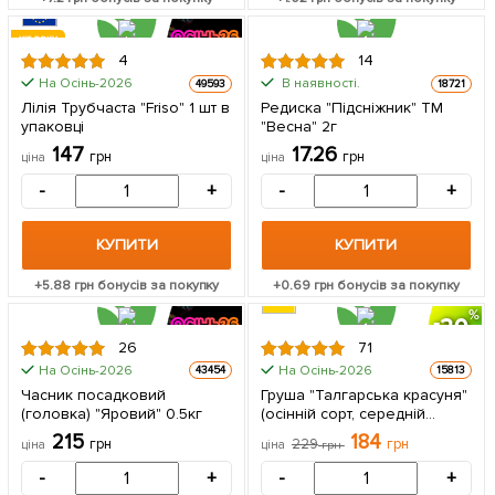
ХІТ РОКУ
4
14
На Осінь-2026
В наявності.
49593
18721
Лілія Трубчаста "Friso" 1 шт в
Редиска "Підсніжник" ТМ
упаковці
"Весна" 2г
147
17.26
грн
грн
ціна
ціна
-
+
-
+
КУПИТИ
КУПИТИ
+
5.88
грн бонусів за покупку
+
0.69
грн бонусів за покупку
20
26
71
На Осінь-2026
На Осінь-2026
43454
15813
ЦІНА ЗА
Часник посадковий
Груша "Талгарська красуня"
500г
(головка) "Яровий" 0.5кг
(осінній сорт, середній
термін дозрівання) 1
215
184
грн
229
грн
ціна
ціна
грн
саджанець в упаковці
-
+
-
+