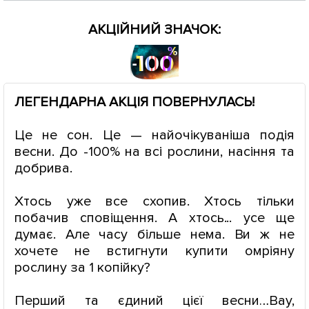
АКЦІЙНИЙ ЗНАЧОК:
ЛЕГЕНДАРНА АКЦІЯ ПОВЕРНУЛАСЬ!
Це не сон. Це — найочікуваніша подія
весни. До -100% на всі рослини, насіння та
добрива.
Хтось уже все схопив. Хтось тільки
побачив сповіщення. А хтось... усе ще
думає. Але часу більше нема. Ви ж не
хочете не встигнути купити омріяну
рослину за 1 копійку?
Перший та єдиний цієї весни…Вау,