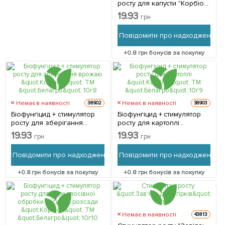
росту для капусти "Корбіон"
ТМ "Белагро" 10г
19.93
грн
Повідомити про надходження
+
0.8
грн бонусів за покупку
Немає в наявності
Немає в наявності
38902
38903
Біофунгіцид + стимулятор
Біофунгіцид + стимулятор
росту для зберігання
росту для картоплі
врожаю "Корбіон" ТМ
"Корбіон" ТМ "Белагро" 10г
19.93
19.93
грн
грн
"Белагро" 10г
Повідомити про надходження
Повідомити про надходження
+
0.8
грн бонусів за покупку
+
0.8
грн бонусів за покупку
Немає в наявності
43813