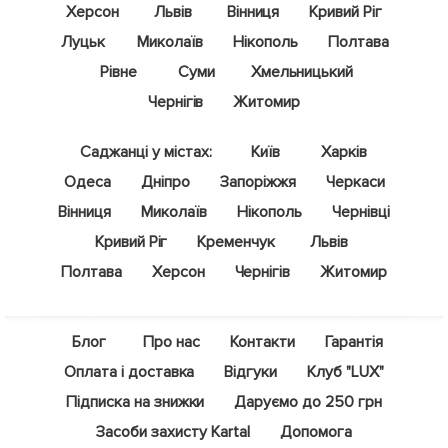
Херсон
Львів
Вінниця
Кривий Ріг
Луцьк
Миколаїв
Нікополь
Полтава
Рівне
Суми
Хмельницький
Чернігів
Житомир
Саджанці у містах:
Київ
Харків
Одеса
Дніпро
Запоріжжя
Черкаси
Вінниця
Миколаїв
Нікополь
Чернівці
Кривий Ріг
Кременчук
Львів
Полтава
Херсон
Чернігів
Житомир
Блог
Про нас
Контакти
Гарантія
Оплата і доставка
Відгуки
Клуб "LUX"
Підписка на знижки
Даруємо до 250 грн
Засоби захисту Kartal
Допомога