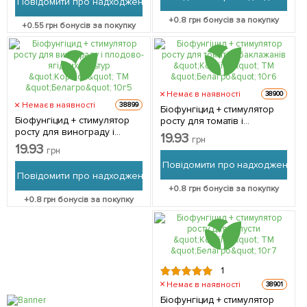
Повідомити про надходження
+
0.8
грн бонусів за покупку
+
0.55
грн бонусів за покупку
Немає в наявності
38900
Немає в наявності
38899
Біофунгіцид + стимулятор
Біофунгіцид + стимулятор
росту для томатів і
росту для винограду і
баклажанів "Корбіон" ТМ
19.93
грн
плодово-ягідних культур
"Белагро" 10г
19.93
грн
"Корбіон" ТМ "Белагро" 10г
Повідомити про надходження
Повідомити про надходження
+
0.8
грн бонусів за покупку
+
0.8
грн бонусів за покупку
1
Немає в наявності
38901
Біофунгіцид + стимулятор