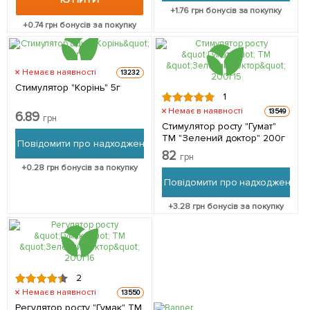
+
1.76
грн бонусів за покупку
+
0.74
грн бонусів за покупку
Немає в наявності
13232
Стимулятор "Корінь" 5г
1
Немає в наявності
13549
6.89
грн
Стимулятор росту "Гумат"
ТМ "Зелений доктор" 200г
Повідомити про надходження
82
грн
+
0.28
грн бонусів за покупку
Повідомити про надходження
+
3.28
грн бонусів за покупку
2
Немає в наявності
13550
Регулятор росту "Гумак" ТМ