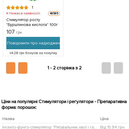
1
Немає в наявності
48585
Стимулятор росту
"Бурштинова кислота" 100г
107
грн
Повідомити про надходження
+
4.28
грн бонусів за покупку
1 -
2 сторінка з 2
Ціни на популярні Стимулятори і регулятори - Препаративна
форма: порошок:
Назва
Ціна
Інсекто-фунго-стимулятор "Рятувальник хвої і газону" ТМ "Белреахім" 15мл
Від 15.94 грн.