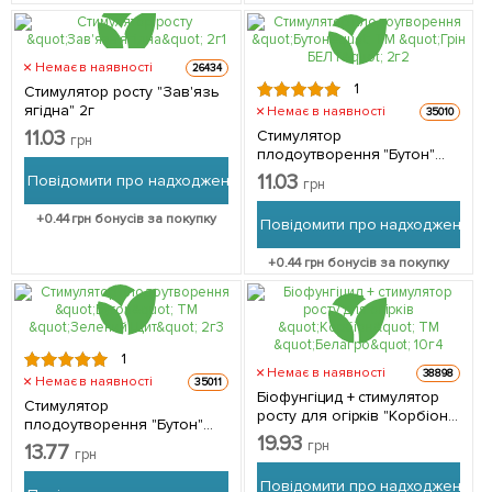
Немає в наявності
26434
1
Стимулятор росту "Зав'язь
ягідна" 2г
Немає в наявності
35010
11.03
Стимулятор
грн
плодоутворення "Бутон"
ТМ "Грін БЕЛТ" 2г
11.03
Повідомити про надходження
грн
+
0.44
грн бонусів за покупку
Повідомити про надходження
+
0.44
грн бонусів за покупку
1
Немає в наявності
38898
Немає в наявності
35011
Біофунгіцид + стимулятор
Стимулятор
росту для огірків "Корбіон"
плодоутворення "Бутон"
ТМ "Белагро" 10г
19.93
ТМ "Зелений Щит" 2г
грн
13.77
грн
Повідомити про надходження