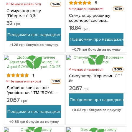
5
Немає в наявності
16736
Немає в наявності
16739
Стимулятор росту
Стимулятор розвитку
"Гіберелін" 0,3г
кореневої системи
32
грн
"Гетероауксин" 5г
18.84
грн
Повідомити про надходження
Повідомити про надходження
+
1.28
грн бонусів за покупку
+
0.75
грн бонусів за покупку
Немає в наявності
19585
1
Стимулятор "Корневин СП"
8г
Немає в наявності
16990
Добриво кристалічне
20.67
грн
"укорінювач" ТМ "ROYAL
MIX" 20г
20.67
Повідомити про надходження
грн
+
0.83
грн бонусів за покупку
Повідомити про надходження
+
0.83
грн бонусів за покупку