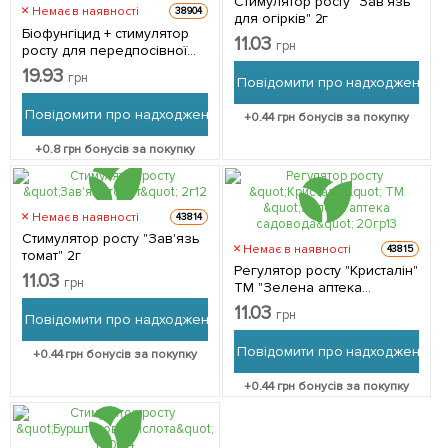
Стимулятор росту "Зав'язь
Немає в наявності
38904
для огірків" 2г
Біофунгіцид + стимулятор
11.03
грн
росту для передпосівної
обробки насіння і розсади
19.93
грн
Повідомити про надходження
"Корбіон" ТМ "Белагро" 10г
Повідомити про надходження
+
0.44
грн бонусів за покупку
+
0.8
грн бонусів за покупку
Немає в наявності
43814
Стимулятор росту "Зав'язь
Немає в наявності
43815
томат" 2г
Регулятор росту "Кристалін"
11.03
грн
ТМ "Зелена аптека
садовода" 20гр
11.03
грн
Повідомити про надходження
Повідомити про надходження
+
0.44
грн бонусів за покупку
+
0.44
грн бонусів за покупку