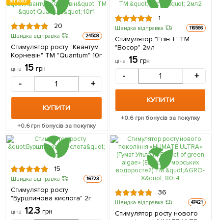
ХІТ РОКУ
1
20
Швидка відправка
116566
Швидка відправка
24508
Стимулятор "Епін +" ТМ
Стимулятор росту "Квантум
"Восор" 2мл
Корневін" ТМ "Quantum" 10г
15
грн
ціна
15
грн
ціна
-
+
-
+
КУПИТИ
КУПИТИ
+
0.6
грн бонусів за покупку
+
0.6
грн бонусів за покупку
15
Швидка відправка
16723
Стимулятор росту
36
"Бурштинова кислота" 2г
Швидка відправка
47421
12.3
грн
ціна
Стимулятор росту нового