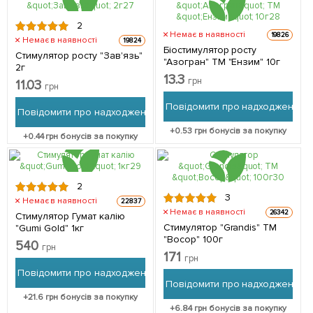
2
Немає в наявності
19826
Немає в наявності
19824
Біостимулятор росту
Стимулятор росту "Зав'язь"
"Азогран" ТМ "Ензим" 10г
2г
13.3
грн
11.03
грн
Повідомити про надходження
Повідомити про надходження
+
0.53
грн бонусів за покупку
+
0.44
грн бонусів за покупку
2
3
Немає в наявності
22837
Немає в наявності
26342
Стимулятор Гумат калію
Стимулятор "Grandis" ТМ
"Gumi Gold" 1кг
"Восор" 100г
540
грн
171
грн
Повідомити про надходження
Повідомити про надходження
+
21.6
грн бонусів за покупку
+
6.84
грн бонусів за покупку