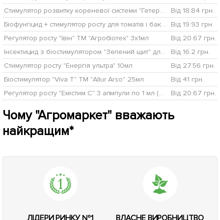
Стимулятор розвитку кореневої системи "Гетероауксин" 5г
Від 18.84 грн.
Біофунгіцид + стимулятор росту для томатів і баклажанів "Корбіон" ТМ "Белагро" 10г
Від 19.93 грн.
Регулятор росту "Івін" ТМ "Агробіотех" 3x1мл
Від 20.67 грн.
Інсектицид з біостимулятором "Зелений щит" для коренеплодів ТМ "Агромакс" 12мл + 3 мл
Від 16.2 грн.
Стимулятор росту "Енергія ультра" 10мл
Від 27.56 грн.
Біостимулятор "Viva T" ТМ "Allur Arso" 25мл
Від 41 грн.
Регулятор росту "Емістим С" 3 апмпули по 1 мл (3 мл)
Від 20.67 грн.
Чому "Агромаркет" вважають
найкращим*
ЛІДЕРИ РИНКУ №1
ВЛАСНЕ ВИРОБНИЦТВО