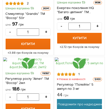
Швидка відправка
91096
2
Енерген покоління HQ
Швидка відправка
26341
"Багато цвітіння" ТМ
Стимулятор "Grandis" ТМ
"Сімейний сад" 15мл
68
"Восор" 50г
грн
ціна
97
грн
ціна
-
+
-
+
КУПИТИ
КУПИТИ
+
2.72
грн бонусів за покупку
+
3.88
грн бонусів за покупку
Швидка відправка
116567
1
Регулятор росту "Атлет" ТМ
Немає в наявності
12430
"Восор" 2мл
Регулятор "Потейтін" 5
18.6
ампул по 3 мг
грн
ціна
44
грн
-
+
Повідомити про надходження
КУПИТИ