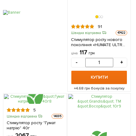
91
Швидка відправка
47422
Стимулятор росту нового
покоління «HUMATE ULTRA»
(Гумат Ультра) «Extract of
117
грн
ціна
green algae» (Екстракт
морських водоростей) ТМ
-
+
"AGRO-X" 20г
КУПИТИ
+
4.68
грн бонусів за покупку
5
Швидка відправка
14035
Стимулятор росту "Гумат
натрію" 40г
20.67