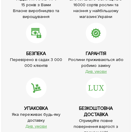
15 років з Вами
16000 сортів рослин та
Власне виробництво та
насіння у найбільшому
вирощування
магазині України
БЕЗПЕКА
ГАРАНТІЯ
Перевірено в садах 3 000
Рослини приживаються або
000 клієнтів
робимо заміну
Див. умови
УПАКОВКА
БЕЗКОШТОВНА
ДОСТАВКА
Яка переживає будь-яку
доставку
Отримуйте повне
Див. умови
повернення вартості з