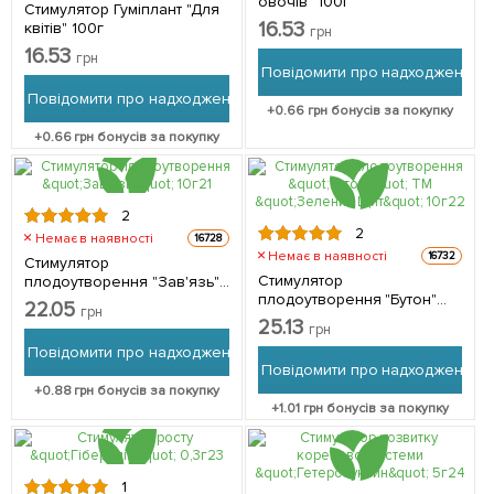
овочів" 100г
Стимулятор Гуміплант "Для
16.53
квітів" 100г
грн
16.53
грн
Повідомити про надходження
Повідомити про надходження
+
0.66
грн бонусів за покупку
+
0.66
грн бонусів за покупку
2
2
Немає в наявності
16728
Немає в наявності
16732
Стимулятор
Стимулятор
плодоутворення "Зав'язь"
плодоутворення "Бутон"
10г
22.05
грн
ТМ "Зелений Щит" 10г
25.13
грн
Повідомити про надходження
Повідомити про надходження
+
0.88
грн бонусів за покупку
+
1.01
грн бонусів за покупку
1