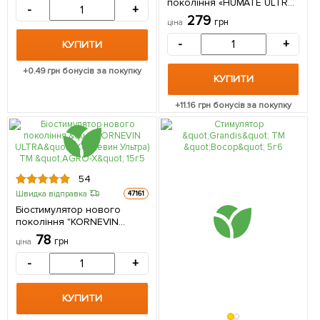
покоління «HUMATE ULTRA»
-
+
(Гумат Ультра) «Extract of
279
грн
ціна
green algae» (Екстракт
морських водоростей) ТМ
-
+
КУПИТИ
"AGRO-X" 80г
+
0.49
грн бонусів за покупку
КУПИТИ
+
11.16
грн бонусів за покупку
54
Швидка відправка
47161
Біостимулятор нового
покоління "KORNEVIN
ULTRA" (Корневин Ультра)
78
грн
ціна
ТМ "AGRO-X" 15г
-
+
КУПИТИ