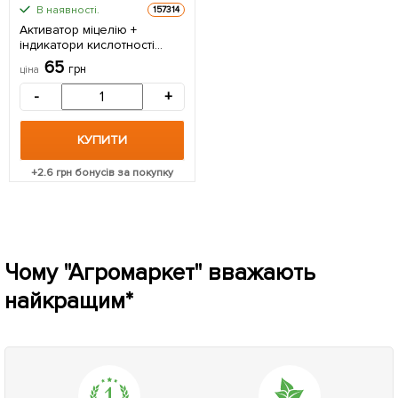
В наявності.
157314
Активатор міцелію +
індикатори кислотності
ґрунту (комплексне
65
грн
ціна
добриво)
-
+
КУПИТИ
+
2.6
грн бонусів за покупку
Чому "Агромаркет" вважають
найкращим*