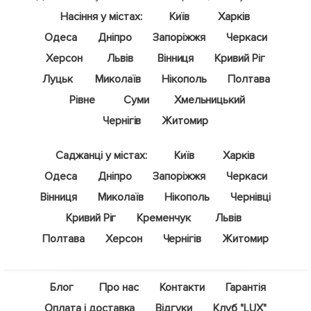
Насіння у містах:
Київ
Харків
Одеса
Дніпро
Запоріжжя
Черкаси
Херсон
Львів
Вінниця
Кривий Ріг
Луцьк
Миколаїв
Нікополь
Полтава
Рівне
Суми
Хмельницький
Чернігів
Житомир
Саджанці у містах:
Київ
Харків
Одеса
Дніпро
Запоріжжя
Черкаси
Вінниця
Миколаїв
Нікополь
Чернівці
Кривий Ріг
Кременчук
Львів
Полтава
Херсон
Чернігів
Житомир
Блог
Про нас
Контакти
Гарантія
Оплата і доставка
Відгуки
Клуб "LUX"