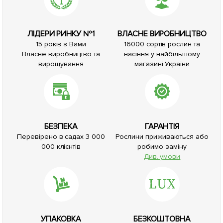
ЛІДЕРИ РИНКУ №1
ВЛАСНЕ ВИРОБНИЦТВО
15 років з Вами
16000 сортів рослин та
Власне виробництво та
насіння у найбільшому
вирощування
магазині України
БЕЗПЕКА
ГАРАНТІЯ
Перевірено в садах 3 000
Рослини приживаються або
000 клієнтів
робимо заміну
Див. умови
УПАКОВКА
БЕЗКОШТОВНА