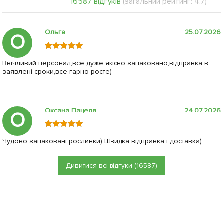
16587 відгуків
(загальний рейтинг: 4.7)
Ольга
25.07.2026
О
Ввічливий персонал,все дуже якісно запаковано,відправка в
заявлені сроки,все гарно росте)
Оксана Пацеля
24.07.2026
О
Чудово запаковані рослинки) Швидка відправка і доставка)
Дивитися всі відгуки (16587)