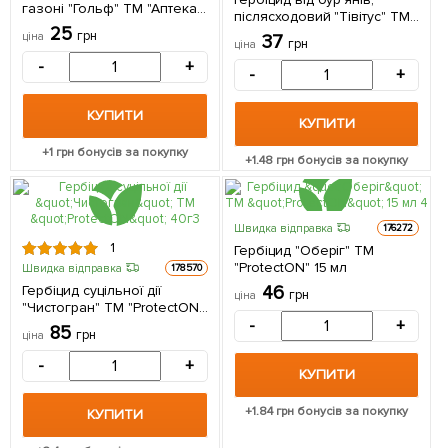
газоні "Гольф" ТМ "Аптека
післясходовий "Тівітус" ТМ
садівника" 3г
25
"Аптека салівника" 2.5г
грн
ціна
37
грн
ціна
-
+
-
+
КУПИТИ
КУПИТИ
+
1
грн бонусів за покупку
+
1.48
грн бонусів за покупку
Швидка відправка
176272
1
Гербіцид "Оберіг" ТМ
"ProtectON" 15 мл
Швидка відправка
178570
Гербіцид суцільної дії
46
грн
ціна
"Чистогран" ТМ "ProtectON"
40г
-
+
85
грн
ціна
-
+
КУПИТИ
+
1.84
грн бонусів за покупку
КУПИТИ