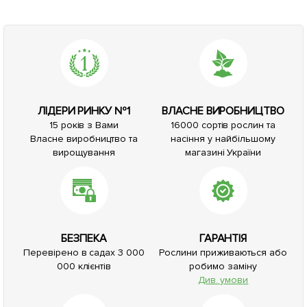
ЛІДЕРИ РИНКУ №1
ВЛАСНЕ ВИРОБНИЦТВО
15 років з Вами
16000 сортів рослин та
Власне виробництво та
насіння у найбільшому
вирощування
магазині України
БЕЗПЕКА
ГАРАНТІЯ
Перевірено в садах 3 000
Рослини приживаються або
000 клієнтів
робимо заміну
Див. умови