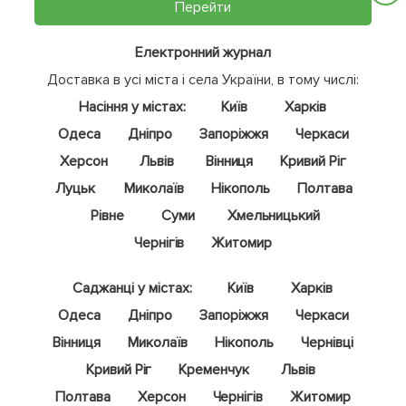
Перейти
Електронний журнал
Доставка в усі міста і села України, в тому числі:
Насіння у містах:
Київ
Харків
Одеса
Дніпро
Запоріжжя
Черкаси
Херсон
Львів
Вінниця
Кривий Ріг
Луцьк
Миколаїв
Нікополь
Полтава
Рівне
Суми
Хмельницький
Чернігів
Житомир
Саджанці у містах:
Київ
Харків
Одеса
Дніпро
Запоріжжя
Черкаси
Вінниця
Миколаїв
Нікополь
Чернівці
Кривий Ріг
Кременчук
Львів
Полтава
Херсон
Чернігів
Житомир