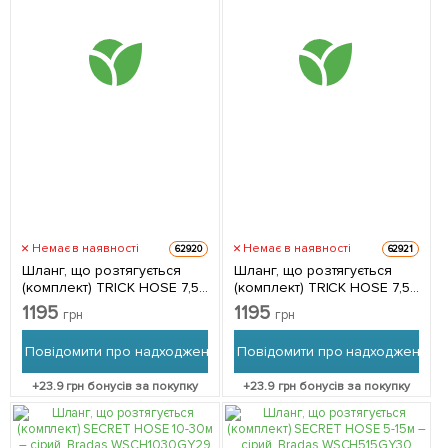
Немає в наявності
Немає в наявності
62920
62921
Шланг, що розтягується
Шланг, що розтягується
(комплект) TRICK HOSE 7,5-
(комплект) TRICK HOSE 7,5-
22м – блакитний, Bradas
22м – салатовий, Bradas
1195
1195
грн
грн
WTH722BL
WTH722GR
Повідомити про надходження
Повідомити про надходження
+
23.9
грн бонусів за покупку
+
23.9
грн бонусів за покупку