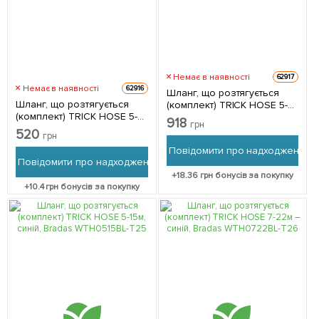
Немає в наявності
62917
Немає в наявності
62916
Шланг, що розтягується
Шланг, що розтягується
(комплект) TRICK HOSE 5-
(комплект) TRICK HOSE 5-
15м – салатовий, Bradas
918
грн
15м – зелений, Bradas
WTH515GR
520
грн
WTH0515GR-T
Повідомити про надходження
Повідомити про надходження
+
18.36
грн бонусів за покупку
+
10.4
грн бонусів за покупку