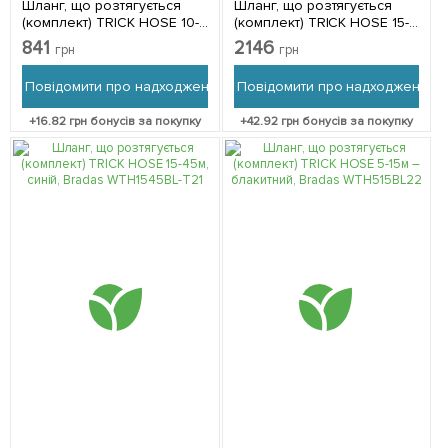
Шланг, що розтягується
Шланг, що розтягується
(комплект) TRICK HOSE 10-
(комплект) TRICK HOSE 15-
30м – синій, Bradas
45м – блакитний, Bradas
841
2146
грн
грн
WTH1030BL-T
WTH1545BL
Повідомити про надходження
Повідомити про надходження
+
16.82
грн бонусів за покупку
+
42.92
грн бонусів за покупку