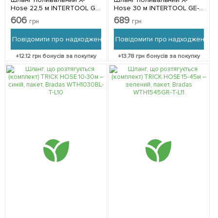
Hose 22,5 м INTERTOOL GE-
Hose 30 м INTERTOOL GE-
4007
4008
606
689
грн
грн
Повідомити про надходження
Повідомити про надходження
+
12.12
грн бонусів за покупку
+
13.78
грн бонусів за покупку