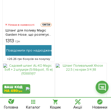
Немає в наявності
138729
Фейсбук
Шланг для поливу Magic
Garden Hose, що розтягує,
Телеграм
червоний 10-35 м з
1313
грн
пістолетом
Вайбер
Повідомити про надходження
Інстаграм
+
26.26
грн бонусів за покупку
Онлайн чат
ВАШ КОД
НА 450
грн
Головна
Каталог
Кошик
Акції
Новинки