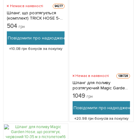
Немає в наявності
94277
Шланг, що розтягується
(комплект) TRICK HOSE 5-
15м – зелений, пакет,
504
грн
Bradas WTH0515GR-T-L
Повідомити про надходження
+
10.08
грн бонусів за покупку
Немає в наявності
138728
Шланг для поливу
розтягуючий Magic Garden
Hose червоний 7.5-25 м з
1049
грн
пістолетом
Повідомити про надходження
+
20.98
грн бонусів за покупку