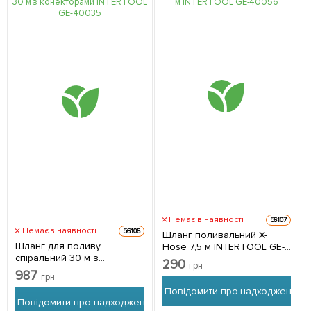
Немає в наявності
56107
Немає в наявності
56106
Шланг поливальний X-
Шланг для поливу
Hose 7,5 м INTERTOOL GE-
спіральний 30 м з
4005
290
грн
конекторами INTERTOOL
987
грн
GE-4003
Повідомити про надходження
Повідомити про надходження