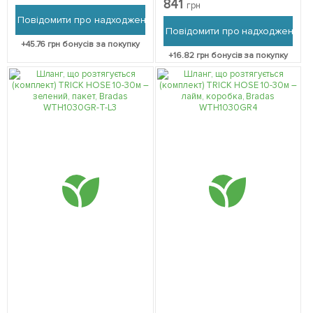
841
грн
Bradas WTH1030GR-T
Повідомити про надходження
Повідомити про надходження
+
45.76
грн бонусів за покупку
+
16.82
грн бонусів за покупку