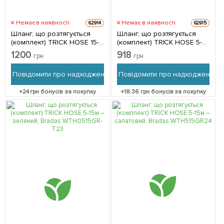
Немає в наявності
Немає в наявності
62914
62915
Шланг, що розтягується
Шланг, що розтягується
(комплект) TRICK HOSE 15-
(комплект) TRICK HOSE 5-
45м, синій, Bradas
15м – блакитний, Bradas
1200
918
грн
грн
WTH1545BL-T
WTH515BL
Повідомити про надходження
Повідомити про надходження
+
24
грн бонусів за покупку
+
18.36
грн бонусів за покупку