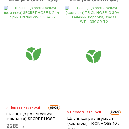
+
42.44
грн бонусів за покупку
+
35.74
грн бонусів за покупку
Немає в наявності
62928
Немає в наявності
62929
Шланг, що розтягується
Шланг, що розтягується
(комплект) SECRET HOSE 8-
(комплект) TRICK HOSE 10-
24м – сірий, Bradas
2288
грн
30м – зелений, коробка,
WSCH824GY