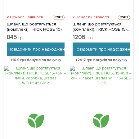
Немає в наявності
Немає в наявності
62981
62982
Шланг, що розтягується
Шланг, що розтягується
(комплект) TRICK HOSE 10-
(комплект) TRICK HOSE 15-
30м – синій, пакет, Bradas
45м – зелений, пакет,
845
1206
грн
грн
WTH1030BL-T-L
Bradas WTH1545GR-T-L
Повідомити про надходження
Повідомити про надходження
+
16.9
грн бонусів за покупку
+
24.12
грн бонусів за покупку