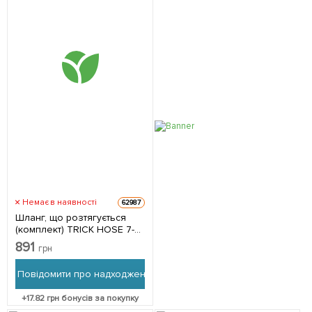
Немає в наявності
62987
Шланг, що розтягується
(комплект) TRICK HOSE 7-
22м – зелений, пакет,
891
грн
Bradas WTH0722GR-T-L
Повідомити про надходження
+
17.82
грн бонусів за покупку