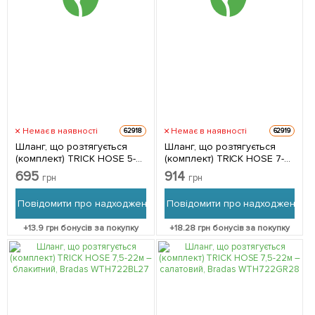
Немає в наявності
Немає в наявності
62918
62919
Шланг, що розтягується
Шланг, що розтягується
(комплект) TRICK HOSE 5-
(комплект) TRICK HOSE 7-
15м, синій, Bradas
22м – синій, Bradas
695
914
грн
грн
WTH0515BL-T
WTH0722BL-T
Повідомити про надходження
Повідомити про надходження
+
13.9
грн бонусів за покупку
+
18.28
грн бонусів за покупку