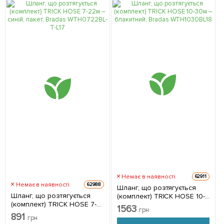
Немає в наявності
62911
Немає в наявності
62988
Шланг, що розтягується
Шланг, що розтягується
(комплект) TRICK HOSE 10-
(комплект) TRICK HOSE 7-
30м – блакитний, Bradas
1563
грн
22м – синій, пакет, Bradas
WTH1030BL
891
грн
WTH0722BL-T-L