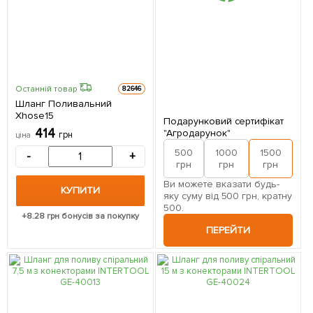
Останній товар
82646
Шланг Поливальний
Xhose15
Подарунковий сертифікат
414
"Агродарунок"
грн
ціна
500
1000
1500
2
-
+
грн
грн
грн
Ви можете вказати будь-
КУПИТИ
яку суму від 500 грн, кратну
500.
+
8.28
грн бонусів за покупку
ПЕРЕЙТИ