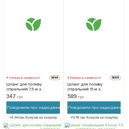
Немає в наявності
Немає в наявності
56104
56105
Шланг для поливу
Шланг для поливу
спіральний 7,5 м з
спіральний 15 м з
конекторами INTERTOOL
конекторами INTERTOOL
347
589
грн
грн
GE-4001
GE-4002
Повідомити про надходження
Повідомити про надходження
+
6.94
грн бонусів за покупку
+
11.78
грн бонусів за покупку