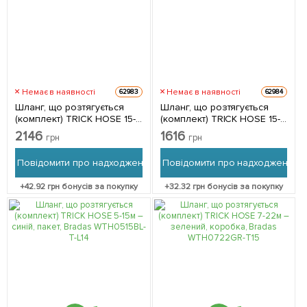
Немає в наявності
Немає в наявності
62983
62984
Шланг, що розтягується
Шланг, що розтягується
(комплект) TRICK HOSE 15-
(комплект) TRICK HOSE 15-
45м – лайм, коробка,
45м – синій, пакет, Bradas
2146
1616
грн
грн
Bradas WTH1545GR
WTH1545BL-T-L
Повідомити про надходження
Повідомити про надходження
+
42.92
грн бонусів за покупку
+
32.32
грн бонусів за покупку