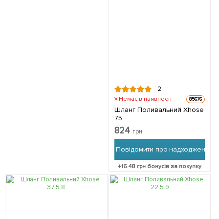
2
Немає в наявності
85676
Шланг Поливальний Xhose
75
824
грн
Повідомити про надходження
+
16.48
грн бонусів за покупку