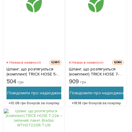
Немає в наявності
Немає в наявності
62985
62986
Шланг, що розтягується
Шланг, що розтягується
(комплект) TRICK HOSE 5-
(комплект) TRICK HOSE 7-
15м – синій, пакет, Bradas
22м – зелений, коробка,
504
909
грн
грн
WTH0515BL-T-L
Bradas WTH0722GR-T
Повідомити про надходження
Повідомити про надходження
+
10.08
грн бонусів за покупку
+
18.18
грн бонусів за покупку