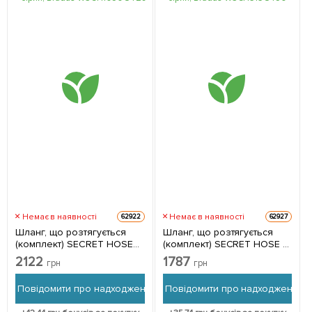
Немає в наявності
Немає в наявності
62922
62927
Шланг, що розтягується
Шланг, що розтягується
(комплект) SECRET HOSE
(комплект) SECRET HOSE 5-
10-30м – сірий, Bradas
15м – сірий, Bradas
2122
1787
грн
грн
WSCH1030GY
WSCH515GY
Повідомити про надходження
Повідомити про надходження