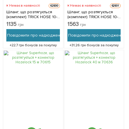
Немає в наявності
Немає в наявності
62930
62931
Шланг, що розтягується
Шланг, що розтягується
(комплект) TRICK HOSE 10-
(комплект) TRICK HOSE 10-
30м – зелений, пакет,
30м – лайм, коробка,
1135
1563
грн
грн
Bradas WTH1030GR-T-L
Bradas WTH1030GR
Повідомити про надходження
Повідомити про надходження
+
22.7
грн бонусів за покупку
+
31.26
грн бонусів за покупку