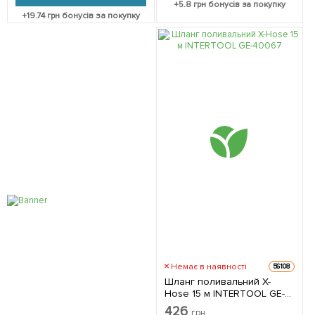
+
5.8
грн бонусів за покупку
+
19.74
грн бонусів за покупку
Немає в наявності
56108
Шланг поливальний X-
Hose 15 м INTERTOOL GE-
4006
426
грн