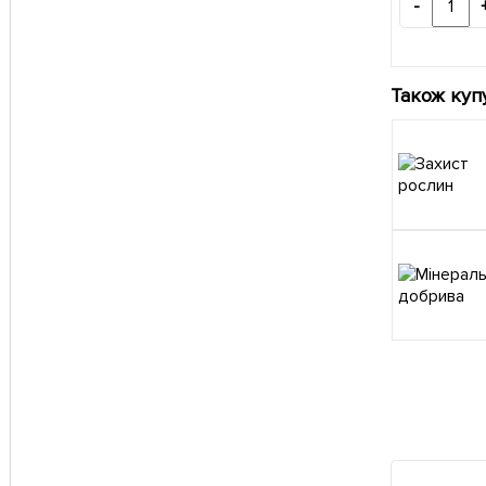
-
Також куп