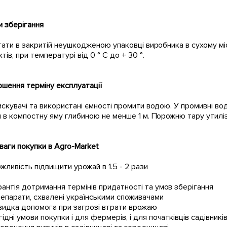
 зберігання
ати в закритій неушкодженою упаковці виробника в сухому міс
тів, при температурі від 0 ° С до + 30 °.
шення терміну експлуатації
кувачі та використані ємності промити водою. У промивні води
 в компостну яму глибиною не менше 1 м. Порожню тару утилі
аги покупки в Agro-Market
жливість підвищити урожай в 1.5 - 2 рази
рантія дотримання термінів придатності та умов зберігання
епарати, схвалені українськими споживачами
идка допомога при загрозі втрати врожаю
гідні умови покупки і для фермерів, і для початківців садівникі