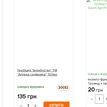
Гербіцид "Антибур'ян" ТМ
Швидка відп
"Аптека садівника" 100мл
Інсекто-фун
Троянд + п
Швидка відправка
"AgroProtec
20032
20
грн
135
грн
-
КУПИТИ