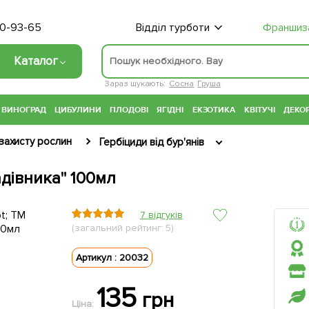
70-93-65
Відділ турботи
Франшиз
Каталог
Зараз шукають:
Сосна
Груша
ВИНОГРАД
ЦИБУЛИНИ
ПЛОДОВІ
ЯГІДНІ
ЕКЗОТИКА
КВІТУЧІ
ДЕКОР
захисту рослин
Гербіциди від бур'янів
адівника" 100мл
7 відгуків
(загальний рейтинг: 5)
Артикул : 20032
135
грн
Ціна: