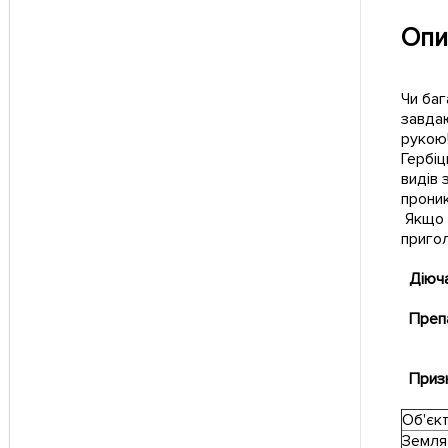
Опи
Чи баг
завдаю
рукою
Гербіц
видів 
проник
Якщо 
приго
Діюча
Преп
Призн
Об'єк
Земля