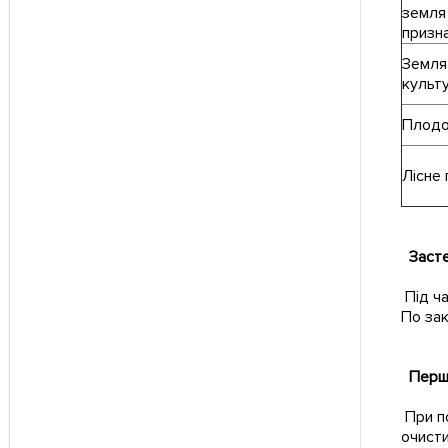
земля
призн
Земля
культу
Плодо
Лісне
Заст
Під ча
По зак
Перш
При по
очисти