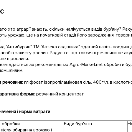
с
ато хто аграрії знають, скільки налічується видів бур'яну? Раху
ть урожаю, ще на початковій стадії його зародження, говорит
!
ид "Антибур'ян" ТМ "Аптека садівника" здатний навіть поодинці 
засобів захисту рослин. Радує те, що токсичні речовини не ак
не в рослини.
вам вдасться за рекомендацією Agro-Market.net обробити бур
ломшливим.
 речовина:
гліфосат ізопропіламіновая сіль, 480г/л, в кислотн
аративна форма:
розчинний концентрат.
ачення і норма витрати
т обробки
Види бур'янів
Н
 після збирання врожаю і