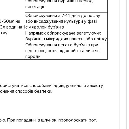
Обприскування бур'янів в період
вегетації
Обприскування з 7-14 днів до посіву
0-50мл на
або висаджування культури у фазі
3л води на 1
сімядолей бур'янів
отку
Напрямок обприскувача вегетуючих
бур'янів в міжряддях навесні або влітку
Обприскування вегето бур'янів при
підготовці поля під хвойні та листяні
породи
 Користуватися способами індивідуального захисту.
конання способів безпеки.
ою. При попаданні в шлунок: прополоскати рот,