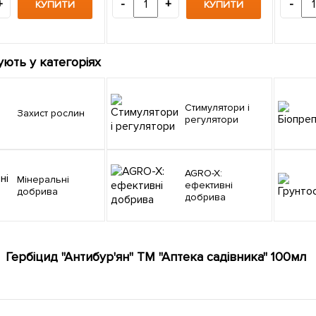
+
-
+
-
КУПИТИ
КУПИТИ
ують у категоріях
Стимулятори і
Захист рослин
регулятори
AGRO-X:
Мінеральні
ефективні
добрива
добрива
Гербіцид "Антибур'ян" ТМ "Аптека садівника" 100мл