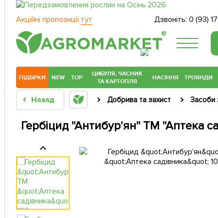
Акційні пропозиції
тут
Дзвоніть:
0 (93) 1
®
ЦИБУЛЯ, ЧАСНИК
ПІДБІРКИ
NEW
TOP
НАСІННЯ
ТРОЯНДИ
ТА КАРТОПЛЯ
Назад
Добрива та захист
Засоби 
Гербіцид "Антибур'ян" ТМ "Аптека с