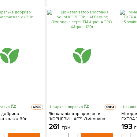
равка
Швидка відправка
Швидка 
63992
61813
 добриво
Бiо каталiзатор зростання
Мінера
т калію» 30г
"КОРНЕВИН АГР" Лімітована
EXTRA "
серія ТМ "AGRO-X" 120г
(Біохай
261
193
грн
г
100г