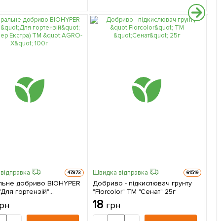
відправка
Швидка відправка
47873
61519
льне добриво BIOHYPER
Добриво - підкислювач грунту
Шви
Для гортензій"
"Florcolor" ТМ "Сенат" 25г
Мі
пер Екстра) ТМ "AGRO-X"
18
рн
грн
BUI
де
1