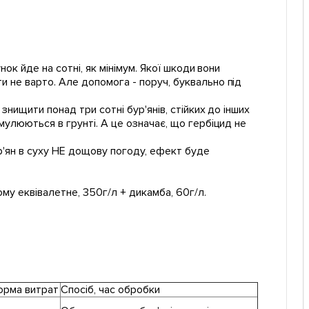
нок йде на сотні, як мінімум. Якої шкоди вони
и не варто. Але допомога - поруч, буквально під
знищити понад три сотні бур'янів, стійких до інших
умулюються в грунті. А це означає, що гербіцид не
'ян в суху НЕ дощову погоду, ефект буде
ому еквівалетне, 350г/л + дикамба, 60г/л.
орма витрат
Спосіб, час обробки