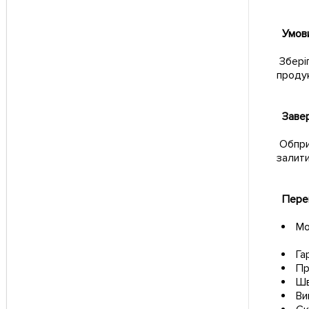
Умови
Зберіг
продук
Завер
Обприс
залити
Перев
Мо
Га
Пр
Шв
Ви