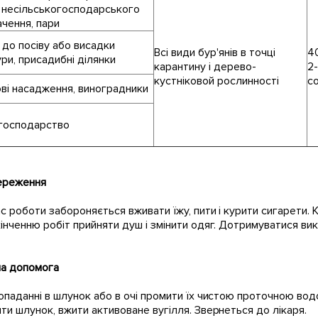
 несільськогосподарського
ачення, пари
 до посіву або висадки
Всі види бур'янів в точці
4
ри, присадибні ділянки
карантину і дерево-
2-
кустніковой рослинності
с
ві насадження, виноградники
 господарство
ереження
с роботи забороняється вживати їжу, пити і курити сигарети.
інченню робіт прийняти душ і змінити одяг. Дотримуватися ви
а допомога
паданні в шлунок або в очі промити їх чистою проточною вод
ти шлунок, вжити активоване вугілля. Звернеться до лікаря.