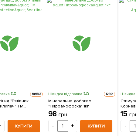
равка
Швидка відправка
Швидка 
181567
12801
гіцид "Рятівник
Мінеральне добриво
Стимуля
рилипач" ТМ
"Нітроамофоска" 1кг
Корневі
tion" 3мл+11мл
98
15
грн
гр
+
-
+
-
КУПИТИ
КУПИТИ