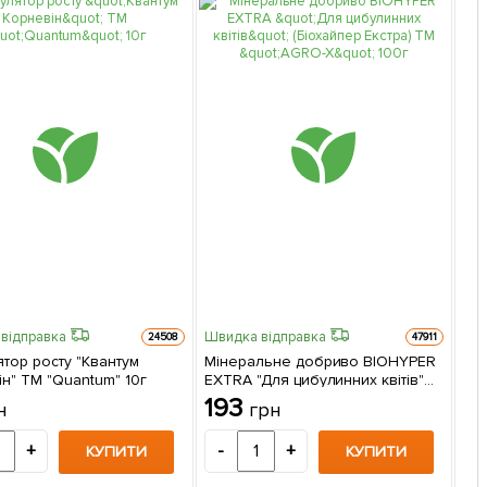
відправка
Швидка відправка
Шви
24508
47911
тор росту "Квантум
Мінеральне добриво BIOHYPER
Біо
н" ТМ "Quantum" 10г
EXTRA "Для цибулинних квітів"
"Во
(Біохайпер Екстра) ТМ "AGRO-X"
193
3
н
грн
100г
+
-
+
-
КУПИТИ
КУПИТИ