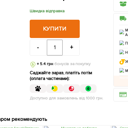
Швидка відправка
КУПИТИ
М
А
П
-
+
Н
У
+ 5.4 грн
бонусів за покупку
M
Саджайте зараз, платіть потім
(оплата частинами):
Доступно для замовлень від 1000 грн.
аром рекомендують