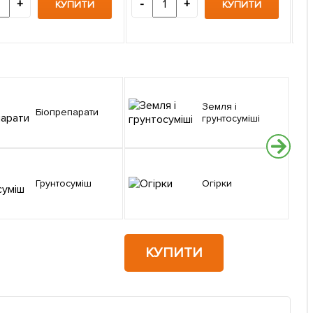
"AG
+
-
+
КУПИТИ
КУПИТИ
-
Земля і
Біопрепарати
грунтосуміші
Грунтосуміш
Огірки
КУПИТИ