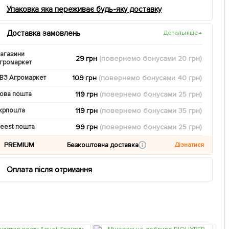
Упаковка яка переживає будь-яку доставку
Доставка замовлень
Детальніше
→
агазини
29 грн
(повернемо
бонусами
20
грн)
громаркет
109 грн
(повернемо
бонусами
40
грн)
ВЗ Агромаркет
119 грн
(повернемо
бонусами
25
грн)
ова пошта
119 грн
(повернемо
бонусами
35
грн)
крпошта
99 грн
(повернемо
бонусами
25
грн)
eest пошта
PREMIUM
Безкоштовна доставка
Дізнатися
Оплата після отримання