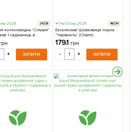
інь-2026
На Осінь-2026
24228
48234
я колоновидна "Сільвія"
Ексклюзив! Шовковиця чорна
Ек
зив 1 саджанець в
"Чарівність" (Charm)
ко
і
(преміальний великоплідний
(пр
179.1
2
грн
грн
сорт, хворобостійкий) 1
ви
саджанець в упаковці
са
+
-
+
-
КУПИТИ
КУПИТИ