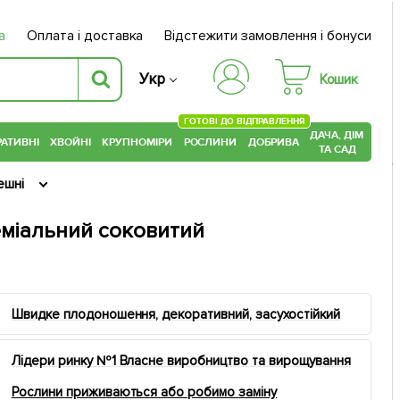
а
Оплата і доставка
Відстежити замовлення і бонуси
Укр
Кошик
ГОТОВІ ДО ВІДПРАВЛЕННЯ
ДАЧА, ДІМ
АТИВНІ
ХВОЙНІ
КРУПНОМІРИ
РОСЛИНИ
ДОБРИВА
ТА САД
ешні
еміальний соковитий
Швидке плодоношення, декоративний, засухостійкий
Лідери ринку №1 Власне виробництво та вирощування
Рослини приживаються або робимо заміну