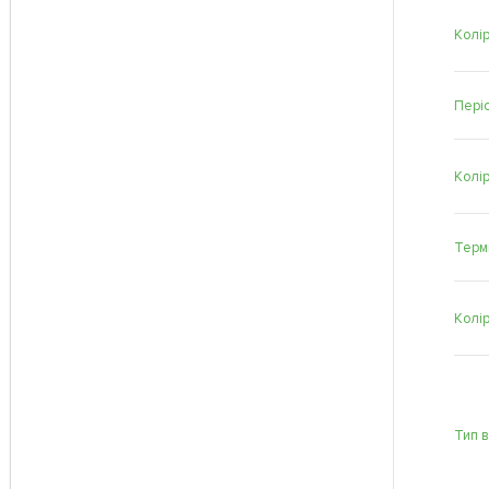
Колір
Періо
Колі
Терм
Колі
Тип 