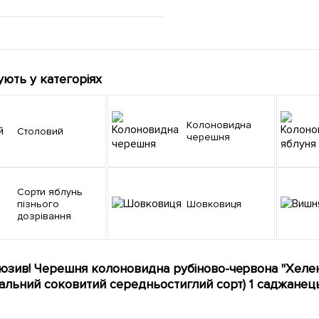
ують у категоріях
Колоновидна
Столовий
черешня
Сорти яблунь
пізнього
Шовковиця
дозрівання
юзив! Черешня колоновидна рубіново-червона "Хелена
іальний соковитий середньостиглий сорт) 1 саджанець