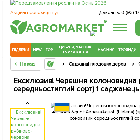
Акційні пропозиції
тут
Дзвоніть:
0 (93) 1
®
ЦИБУЛЯ, ЧАСНИК
ПІДБІРКИ
NEW
TOP
НАСІННЯ
ТРОЯНДИ
ТА КАРТОПЛЯ
Назад
Саджанці плодових дерев
Ексклюзив! Черешня колоновидна р
середньостиглий сорт) 1 саджанець