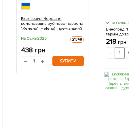
Ексклюзив! Черешня
На Осінь-
колоновидна рубіново-червона
"Хелена" (Helena) (преміальний
Виноград "Р
соковитий середньостиглий
термін доз
сорт) 1 саджанець в упаковці
На Осінь-2026
смачні плод
21348
218
грн
упаковці
438
грн
-
КУПИТИ