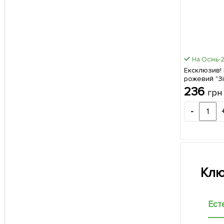
На Осінь-
Ексклюзив!
рожевий "Зі
(преміальни
236
грн
морозостій
солодкий) 1
-
упаковці
Клю
Ест