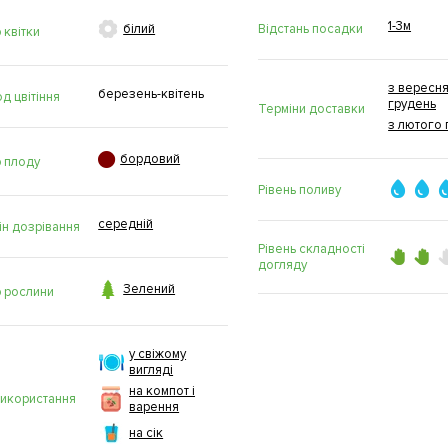
1-3м

Відстань посадки
білий
 квітки
з вересня
березень-квітень
д цвітіння
грудень
Терміни доставки
з лютого 

бордовий
р плоду
Рівень поливу
середній
ін дозрівання
Рівень складності
догляду

Зелений
р рослини
у свіжому
вигляді
на компот і
використання
варення
на сік