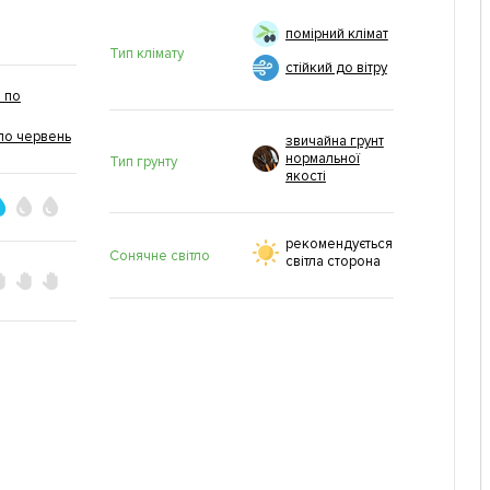
помірний клімат
Тип клімату
стійкий до вітру
 по
по червень
звичайна грунт
нормальної
Тип грунту
якості
рекомендується
Сонячне світло
світла сторона