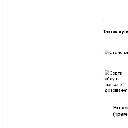
Також куп
Екскл
(прем