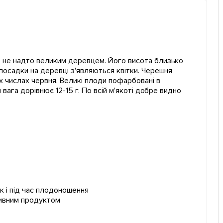
, не надто великим деревцем. Його висота близько
 посадки на деревці з'являються квітки. Черешня
 числах червня. Великі плоди пофарбовані в
 вага дорівнює 12-15 г. По всій м'якоті добре видно
ак і під час плодоношення
оживним продуктом