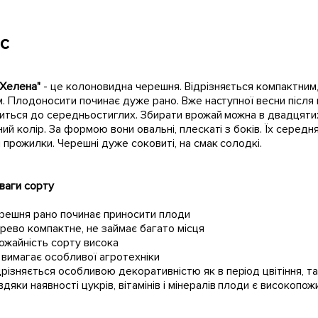
с
"Хелена"
- це колоновидна черешня. Відрізняється компактним
м. Плодоносити починає дуже рано. Вже наступної весни після
иться до середньостиглих. Збирати врожай можна в двадцятих
ий колір. За формою вони овальні, плескаті з боків. Їх середня
 прожилки. Черешні дуже соковиті, на смак солодкі.
аги сорту
решня рано починає приносити плоди
рево компактне, не займає багато місця
ожайність сорту висока
 вимагає особливої ​​агротехніки
дрізняється особливою декоративністю як в період цвітіння, т
вдяки наявності цукрів, вітамінів і мінералів плоди є високоп