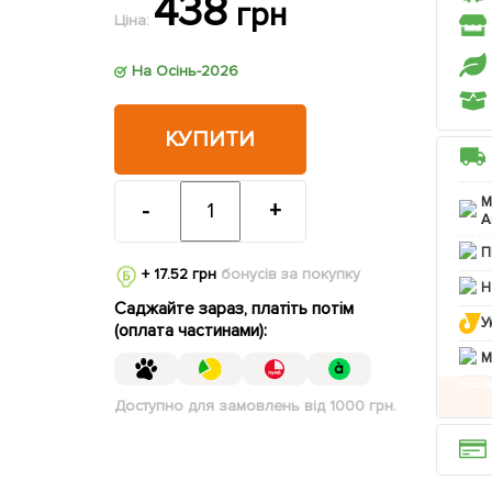
438
грн
Ціна:
На Осінь-2026
КУПИТИ
М
-
+
А
П
+ 17.52 грн
бонусів за покупку
Н
Саджайте зараз, платіть потім
У
(оплата частинами):
M
Доступно для замовлень від 1000 грн.