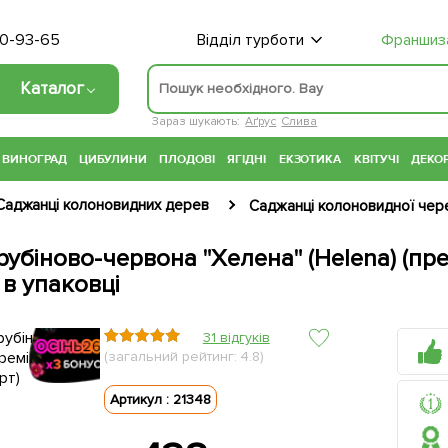
70-93-65
Відділ турботи
Франшиз
Каталог
Зараз шукають:
Аґрус
Слива
ВИНОГРАД
ЦИБУЛИНИ
ПЛОДОВІ
ЯГІДНІ
ЕКЗОТИКА
КВІТУЧІ
ДЕКОР
Саджанці колоновидних дерев
Саджанці колоновидної чер
убіново-червона "Хелена" (Helena) (пр
 в упаковці
31 відгуків
(загальний рейтинг: 4.8)
Артикул : 21348