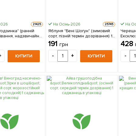
2026
На Осінь-2026
На Ос
21425
25745
одзинка" (ранній
Яблуня "Бені Шогун" (зимовий
Черешн
рівання, надзвичайно
сорт, пізній термін дозрівання) 1
Ексклю
и) 1 саджанець в
саджанець в упаковці
упаковц
191
428
грн
+
-
+
-
КУПИТИ
КУПИТИ