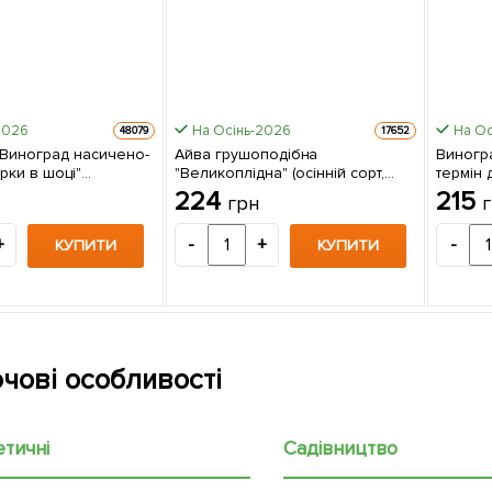
2026
На Осінь-2026
На Ос
48079
17652
 Виноград насичено-
Айва грушоподібна
Виногра
рки в шоці"
"Великоплідна" (осінній сорт,
термін 
й сорт,
середній термін дозрівання) 1
кращих 
224
215
грн
кий кишмиш, дуже
саджанець в упаковці
саджан
 саджанець в
+
-
+
-
КУПИТИ
КУПИТИ
чові особливості
етичні
Садівництво