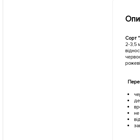
Опи
Сорт 
2-3,5 
віднос
червон
рожеві
Перев
че
де
вр
не
ві
за