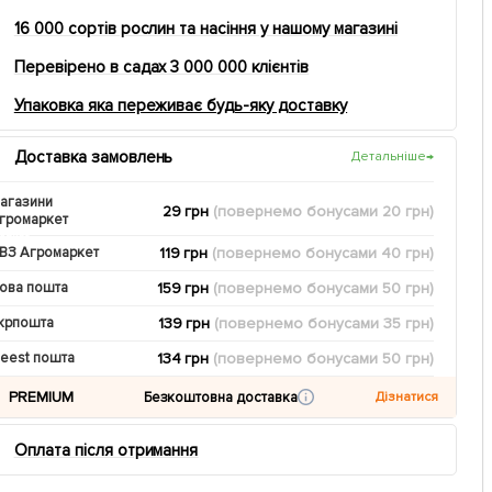
16 000 сортів рослин та насіння у нашому магазині
Перевірено в садах 3 000 000 клієнтів
Упаковка яка переживає будь-яку доставку
Доставка замовлень
Детальніше
→
агазини
29 грн
(повернемо
бонусами
20
грн)
громаркет
119 грн
(повернемо
бонусами
40
грн)
ВЗ Агромаркет
159 грн
(повернемо
бонусами
50
грн)
ова пошта
139 грн
(повернемо
бонусами
35
грн)
крпошта
134 грн
(повернемо
бонусами
50
грн)
eest пошта
PREMIUM
Безкоштовна доставка
Дізнатися
Оплата після отримання