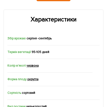
Характеристики
Збір врожаю
серпня -сентябрь
Термін вегетації
95-105 дней
Колір м'якоті
червона
Форма плоду
округла
Сортність
сортовий
Вид рослини
низькорослий