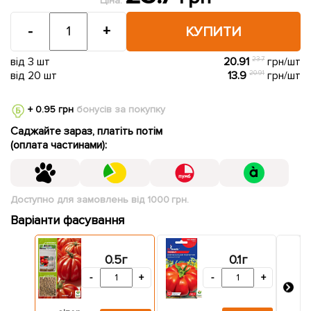
Ціна:
-
+
КУПИТИ
від 3 шт
20.91
23.7
грн/шт
від 20 шт
13.9
20.91
грн/шт
+ 0.95 грн
бонусів за покупку
Саджайте зараз, платіть потім
(оплата частинами):
Доступно для замовлень від 1000 грн.
Варіанти фасування
0.5г
0.1г
-
+
-
+