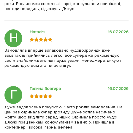
роки. Рослиночки свіженькі, гарні, консультанти привітливі,
завжди порадять, підкажуть. Дякую!
Наталія
16.07.2026
Н
Замовляла вперше,запаковано чудово,троянди вже
зацвітають,прийнялись легко, все супер,вже рекомендую
своїм знайомим,ввічливі і дуже уважні менеджера, дякую і
рекомендую всім хто читає відгук
Галина Бовгира
16.07.2026
Г
Дуже задоволена покупкою. Часто роблю замовлення. На
цей раз отримала супер троянду! Дуже хотіла насичено
жовту, щоб виділити серед інших. Отримала просто чудо!
Дякую працівникам, консультантам за вибір. Прийшла в
контейнері, висока, гарна, зелена.