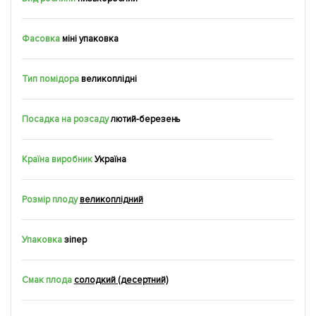
Фасовка
міні упаковка
Тип помідора
великоплідні
Посадка на розсаду
лютий-березень
Країна виробник
Україна
Розмір плоду
великоплідний
Упаковка
зіпер
Смак плода
солодкий (десертний)