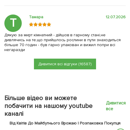
Тамара
12.07.2026
Т
Дякую за мирт кімнатний - дійшов в гарному стані,не
дивлячись на те,що прийшлось рослини в пути знаходиться
більше 70 годин - був гарно упакован и вижил попри всі
негаразди
Дивитися всі відгуки (16587)
Більше відео ви можете
Дивитися
побачити на нашому youtube
все
каналі
Від Квітів До Майбутнього Врожаю | Розпаковка Покупця