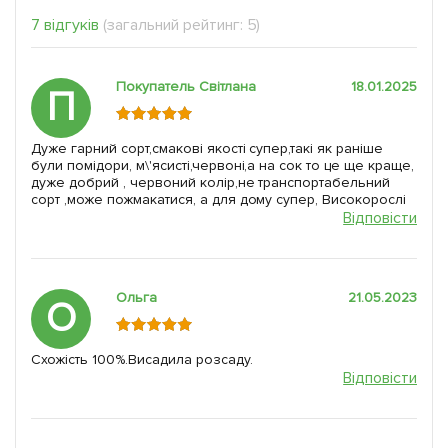
7 відгуків
(загальний рейтинг: 5)
Покупатель Світлана
18.01.2025
П
Дуже гарний сорт,смакові якості супер,такі як раніше
були помідори, м\'ясисті,червоні,а на сок то це ще краще,
дуже добрий , червоний колір,не транспортабельний
сорт ,може пожмакатися, а для дому супер, Високорослі
Відповісти
Ольга
21.05.2023
О
Схожість 100%.Висадила розсаду.
Відповісти