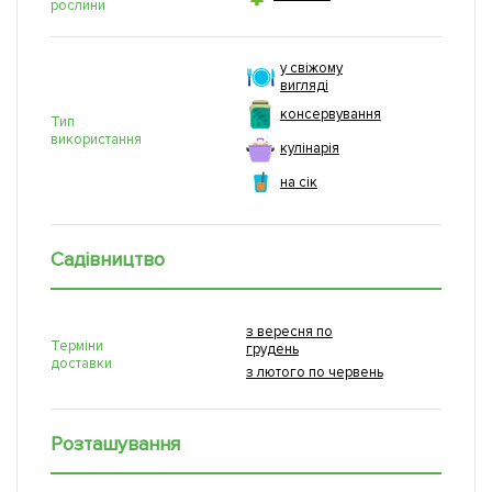
рослини
у свіжому
вигляді
консервування
Тип
використання
кулінарія
на сік
Садівництво
з вересня по
Терміни
грудень
доставки
з лютого по червень
Розташування