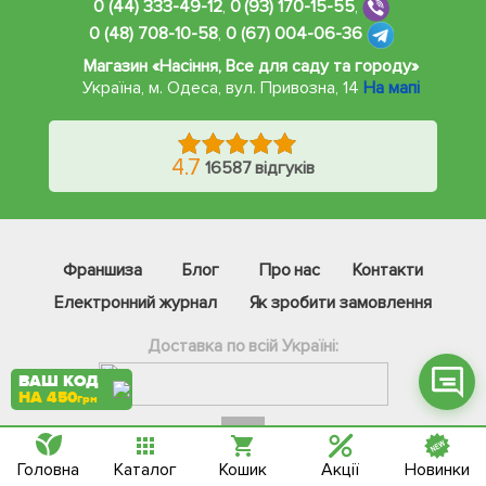
0 (44) 333-49-12
,
0 (93) 170-15-55
,
0 (48) 708-10-58
,
0 (67) 004-06-36
Магазин «Насіння, Все для саду та городу»
Україна, м. Одеса
,
вул. Привозна, 14
На мапі
Фейсбук
4.7
Телеграм
16587 відгуків
Вайбер
Інстаграм
Франшиза
Блог
Про нас
Контакти
Онлайн чат
Електронний журнал
Як зробити замовлення
Доставка по всій Україні:
ВАШ КОД
НА 450
грн
Головна
Каталог
Кошик
Акції
Новинки