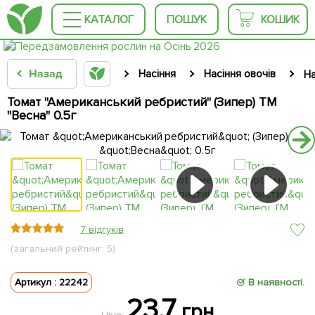
КАТАЛОГ
ПОШУК
КОШИК
Назад
Насіння
Насіння овочів
На
Томат "Американський ребристий" (Зипер) ТМ
"Весна" 0.5г
7 відгуків
(загальний рейтинг: 5)
Артикул : 22242
В наявності.
23.7
грн