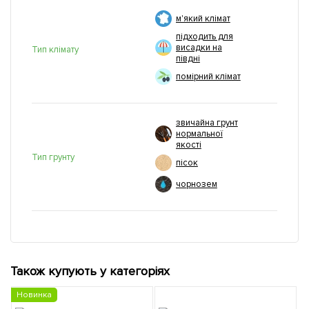
м'який клімат
підходить для
висадки на
Тип клімату
півдні
помірний клімат
звичайна грунт
нормальної
якості
Тип грунту
пісок
чорнозем
Також купують у категоріях
Новинка