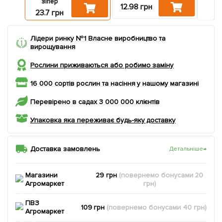
зіпер
па
12.98 грн
23.7 грн
15.6
Лідери ринку №1 Власне виробництво та
вирощування
Рослини приживаються або робимо заміну
16 000 сортів рослин та насіння у нашому магазині
Перевірено в садах 3 000 000 клієнтів
Упаковка яка переживає будь-яку доставку
Доставка замовлень
Детальніше
→
Магазини
29 грн
(повернемо
бонусами
20
Агромаркет
грн)
ПВЗ
109 грн
(повернемо
бонусами
40
грн)
Агромаркет