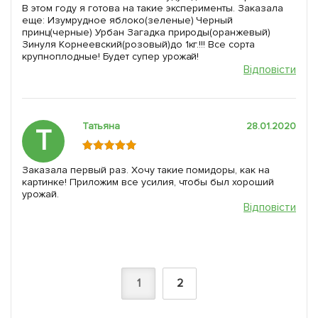
В этом году я готова на такие эксперименты. Заказала
еще: Изумрудное яблоко(зеленые) Черный
принц(черные) Урбан Загадка природы(оранжевый)
Зинуля Корнеевский(розовый)до 1кг.!!! Все сорта
крупноплодные! Будет супер урожай!
Відповісти
Татьяна
28.01.2020
Т
Заказала первый раз. Хочу такие помидоры, как на
картинке! Приложим все усилия, чтобы был хороший
урожай.
Відповісти
1
2