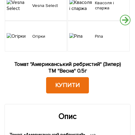
Квасоля і
Vesna Select
спаржа
Огірки
Ріпа
Томат "Американський ребристий" (Зипер)
ТМ "Весна" 0.5г
КУПИТИ
Опис