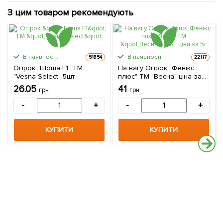
З цим товаром рекомендують
В наявності.
В наявності.
51854
22117
Огірок "Шоша F1" ТМ
На вагу Огірок "Фенікс
"Vesna Select" 5шт
плюс" ТМ "Весна" ціна за
5г
26.05
41
грн
грн
-
+
-
+
КУПИТИ
КУПИТИ