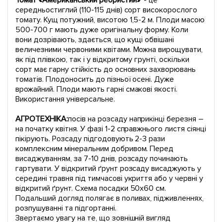
Томат «Американський ребристий»
- це
середньостиглий (110-115 днів) сорт високорослого
томату. Кущ потужний, висотою 1,5-2 м. Плоди масою
500-700 г мають дуже оригінальну форму. Коли
вони дозрівають, здається, що кущі обвішані
величезними червоними квітами. Можна вирощувати,
як під плівкою, так і у відкритому грунті, оскільки
сорт має гарну стійкість до основних захворювань
томатів. Плодоносить до пізньої осені. Дуже
врожайний. Плоди мають гарні смакові якості.
Використання універсальне.
АГРОТЕХНІКА:
посів на розсаду наприкінці березня –
на початку квітня. У фазі 1-2 справжнього листя сіянці
пікірують. Розсаду підгодовують 2-3 рази
комплексним мінеральним добривом. Перед
висаджуванням, за 7-10 днів, розсаду починають
гартувати. У відкритий ґрунт розсаду висаджують у
середині травня під тимчасові укриття або у червні у
відкритий ґрунт. Схема посадки 50x60 см.
Подальший догляд полягає в поливах, підживленнях,
розпушуванні та підгортанні.
Звертаємо увагу на те, що зовнішній вигляд