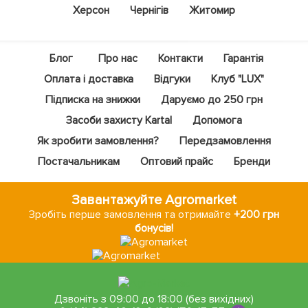
Херсон
Чернігів
Житомир
Блог
Про нас
Контакти
Гарантія
Оплата і доставка
Відгуки
Клуб "LUX"
Підписка на знижки
Даруємо до 250 грн
Засоби захисту Kartal
Допомога
Як зробити замовлення?
Передзамовлення
Постачальникам
Оптовий прайс
Бренди
Завантажуйте Agromarket
Зробіть перше замовлення та отримайте
+200 грн
бонусів!
Дзвоніть з 09:00 до 18:00 (без вихідних)