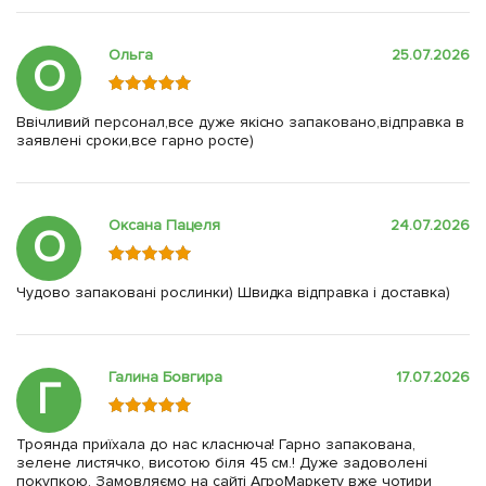
Ольга
25.07.2026
О
Ввічливий персонал,все дуже якісно запаковано,відправка в
заявлені сроки,все гарно росте)
Оксана Пацеля
24.07.2026
О
Чудово запаковані рослинки) Швидка відправка і доставка)
Галина Бовгира
17.07.2026
Г
Троянда приїхала до нас класнюча! Гарно запакована,
зелене листячко, висотою біля 45 см.! Дуже задоволені
покупкою. Замовляємо на сайті АгроМаркету вже чотири