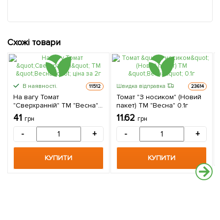
Схожі товари
В наявності.
Швидка відправка
11512
23614
На вагу Томат
Томат "З носиком" (Новий
"Сверхранній" ТМ "Весна"
пакет) ТМ "Весна" 0.1г
ціна за 2г
41
11.62
грн
грн
-
+
-
+
КУПИТИ
КУПИТИ