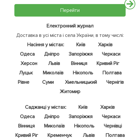
Перейти
Електронний журнал
Доставка в усі міста і села України, в тому числі:
Насіння у містах:
Київ
Харків
Одеса
Дніпро
Запоріжжя
Черкаси
Херсон
Львів
Вінниця
Кривий Ріг
Луцьк
Миколаїв
Нікополь
Полтава
Рівне
Суми
Хмельницький
Чернігів
Житомир
Саджанці у містах:
Київ
Харків
Одеса
Дніпро
Запоріжжя
Черкаси
Вінниця
Миколаїв
Нікополь
Чернівці
Кривий Ріг
Кременчук
Львів
Полтава