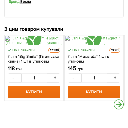
Бренд
Весна
З цим товаром купували
На Осінь-2026
На Осінь-2026
176840
19363
Лілія "Big Smile" (Гігантська
Лілія "Macerata" 1 шт в
квітка) 1 шт в упаковці
упаковці
118
145
грн
грн
-
+
-
+
КУПИТИ
КУПИТИ