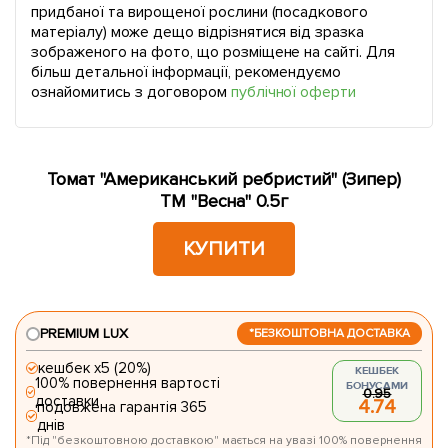
придбаної та вирощеної рослини (посадкового
матеріалу) може дещо відрізнятися від зразка
зображеного на фото, що розміщене на сайті. Для
більш детальної інформації, рекомендуємо
ознайомитись з договором
публічної оферти
Томат "Американський ребристий" (Зипер)
ТМ "Весна" 0.5г
КУПИТИ
PREMIUM LUX
*БЕЗКОШТОВНА ДОСТАВКА
кешбек х5 (20%)
КЕШБЕК
100% повернення вартості
БОНУСАМИ
0.95
доставки
4.74
подовжена гарантія 365
днів
*Під "безкоштовною доставкою" мається на увазі 100% повернення