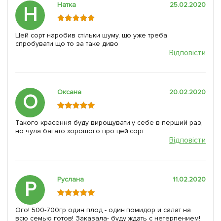
Натка
25.02.2020
Н
Цей сорт наробив стільки шуму, що уже треба
спробувати що то за таке диво
Відповісти
Оксана
20.02.2020
О
Такого красення буду вирощувати у себе в перший раз,
но чула багато хорошого про цей сорт
Відповісти
Руслана
11.02.2020
Р
Ого! 500-700гр один плод - один помидор и салат на
всю семью готов! Заказала- буду ждать с нетерпением!