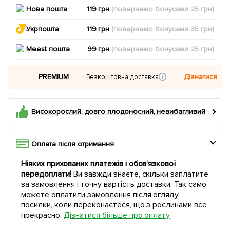
Нова пошта
119 грн
(повернемо
бонусами
25
грн)
Укрпошта
119 грн
(повернемо
бонусами
35
грн)
Meest пошта
99 грн
(повернемо
бонусами
25
грн)
PREMIUM
Дізнатися
Безкоштовна доставка
Високорослий, довго плодоносний, невибагливий
Оплата після отримання
Ніяких прихованих платежів і обов'язкової
передоплати!
Ви завжди знаєте, скільки заплатите
за замовлення і точну вартість доставки. Так само,
можете оплатити замовлення після огляду
посилки, коли переконаєтеся, що з рослинами все
прекрасно.
Дізнатися більше про оплату