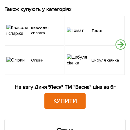
Також купують у категоріях
Квасоля і
Томат
спаржа
Огірки
Цибуля сіянка
На вагу Диня "Леся" ТМ "Весна" ціна за 6г
КУПИТИ