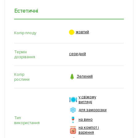
Естетичні

жовтий
Колір плоду
Термін
середній
дозрівання
Колір

Зелений
рослини
у свіжому
вигляді
для заморозки
Тип
на вино
використання
на компот і
варення