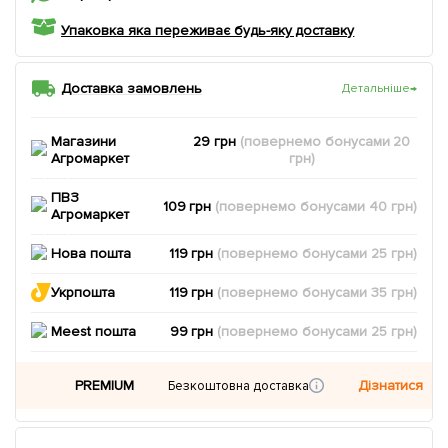
Упаковка яка переживає будь-яку доставку
Доставка замовлень
Детальніше
→
Магазини
29 грн
(повернемо
бонусами
20
Агромаркет
грн)
ПВЗ
109 грн
(повернемо
бонусами
40
грн)
Агромаркет
Нова пошта
119 грн
(повернемо
бонусами
25
грн)
Укрпошта
119 грн
(повернемо
бонусами
35
грн)
Meest пошта
99 грн
(повернемо
бонусами
25
грн)
PREMIUM
Дізнатися
Безкоштовна доставка