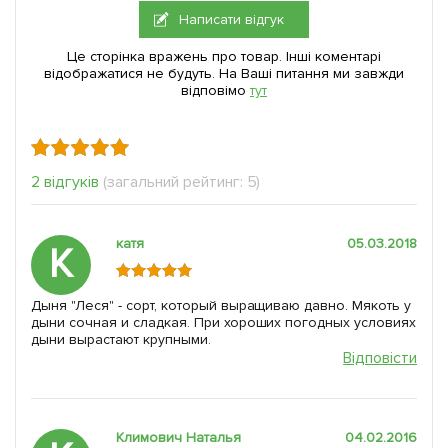
Написати відгук
Це сторінка вражень про товар. Інші коментарі
відображатися не будуть. На Ваші питання ми завжди
відповімо
тут
2 відгуків
(загальний рейтинг: 5)
катя
05.03.2018
К
Дыня "Леся" - сорт, который выращиваю давно. Мякоть у
дыни сочная и сладкая. При хороших погодных условиях
дыни вырастают крупными.
Відповісти
Климович Наталья
04.02.2016