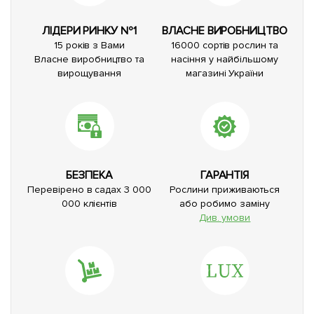
ЛІДЕРИ РИНКУ №1
ВЛАСНЕ ВИРОБНИЦТВО
15 років з Вами
16000 сортів рослин та
Власне виробництво та
насіння у найбільшому
вирощування
магазині України
БЕЗПЕКА
ГАРАНТІЯ
Перевірено в садах 3 000
Рослини приживаються
000 клієнтів
або робимо заміну
Див. умови