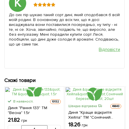
К
До сих пір шукаю такий сорт дині, який сподобався б всій
моїй родині. В основному до всіх тих, що я досі
висаджувала вони поставилися посередньо, ну типу - ні
те, ні се. Хоча, звичайно, поїдають те, що виросло, але
без ентузіазму. Мені порадили купити сорт Леся,
пообіцяли, що дині дуже солодкі й ароматні. Сподіваюсь,
що це саме так.
Відповісти
Схожі товари
В наявності.
10132
Швидка відправка
49643
Диня "Рання 133" ТМ
Диня "Краще відкриття
"Весна" 1.5г
Хейла" ТМ "Сонячний
21.82
грн
березень" 20шт
18.26
грн