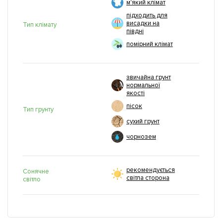
м'який клімат
підходить для
висадки на
Тип клімату
півдні
помірний клімат
звичайна грунт
нормальної
якості
пісок
Тип грунту
сухий грунт
чорнозем
рекомендується
Сонячне
світла сторона
світло