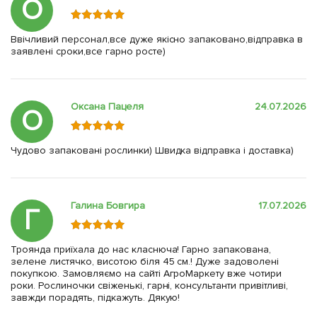
О
Ввічливий персонал,все дуже якісно запаковано,відправка в
заявлені сроки,все гарно росте)
Оксана Пацеля
24.07.2026
О
Чудово запаковані рослинки) Швидка відправка і доставка)
Галина Бовгира
17.07.2026
Г
Троянда приїхала до нас класнюча! Гарно запакована,
зелене листячко, висотою біля 45 см.! Дуже задоволені
покупкою. Замовляємо на сайті АгроМаркету вже чотири
роки. Рослиночки свіженькі, гарні, консультанти привітливі,
завжди порадять, підкажуть. Дякую!