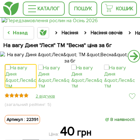
КАТАЛОГ
ПОШУК
КОШИК
Назад
Насіння
Насіння овочів
На
На вагу Диня "Леся" ТМ "Весна" ціна за 6г
2 відгуків
(загальний рейтинг: 5)
Артикул : 22391
В наявності.
40
грн
Ціна: