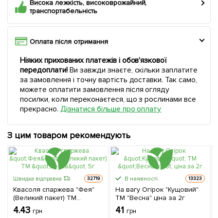
Висока лежкість, високоврожайний,
транспортабельність
Оплата після отримання
Ніяких прихованих платежів і обов'язкової
передоплати!
Ви завжди знаєте, скільки заплатите
за замовлення і точну вартість доставки. Так само,
можете оплатити замовлення після огляду
посилки, коли переконаєтеся, що з рослинами все
прекрасно.
Дізнатися більше про оплату
З цим товаром рекомендують
В наявності.
Швидка відправка
32719
13323
Квасоля спаржева "Фея"
На вагу Огірок "Кущовий"
(Великий пакет) ТМ
ТМ "Весна" ціна за 2г
"Весна" 5г
4.43
41
грн
грн