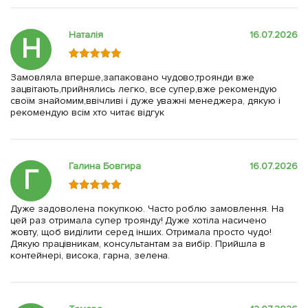
Наталія
16.07.2026
Н
Замовляла вперше,запаковано чудово,троянди вже
зацвітають,прийнялись легко, все супер,вже рекомендую
своїм знайомим,ввічливі і дуже уважні менеджера, дякую і
рекомендую всім хто читає відгук
Галина Бовгира
16.07.2026
Г
Дуже задоволена покупкою. Часто роблю замовлення. На
цей раз отримала супер троянду! Дуже хотіла насичено
жовту, щоб виділити серед інших. Отримала просто чудо!
Дякую працівникам, консультантам за вибір. Прийшла в
контейнері, висока, гарна, зелена.