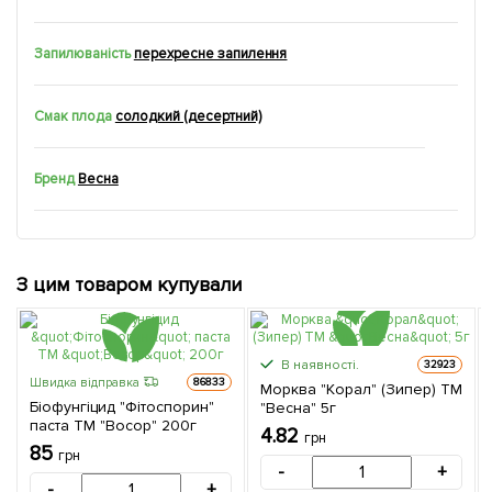
Запилюваність
перехресне запилення
Смак плода
солодкий (десертний)
Бренд
Весна
З цим товаром купували
В наявності.
32923
Швидка відправка
86833
Морква "Корал" (Зипер) ТМ
Біофунгіцид "Фітоспорин"
"Весна" 5г
паста ТМ "Восор" 200г
4.82
грн
85
грн
-
+
-
+