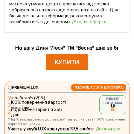
матеріалу) може дещо відрізнятися від зразка
зображеного на фото, що розміщене на сайті. Для
більш детальної інформації, рекомендуємо
ознайомитись з договором
публічної оферти
На вагу Диня "Леся" ТМ "Весна" ціна за 6г
КУПИТИ
PREMIUM LUX
*БЕЗКОШТОВНА ДОСТАВКА
кешбек х5 (20%)
КЕШБЕК
100% повернення вартості
БОНУСАМИ
1.6
доставки
8
подовжена гарантія 365
днів
*Під "безкоштовною доставкою" мається на увазі 100% повернення
вартості бонусами.
Участь у клубі LUX коштує від 37,5 грн/міс.
Детальніше