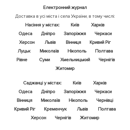
Електронний журнал
Доставка в усі міста і села України, в тому числі:
Насіння у містах:
Київ
Харків
Одеса
Дніпро
Запоріжжя
Черкаси
Херсон
Львів
Вінниця
Кривий Ріг
Луцьк
Миколаїв
Нікополь
Полтава
Рівне
Суми
Хмельницький
Чернігів
Житомир
Саджанці у містах:
Київ
Харків
Одеса
Дніпро
Запоріжжя
Черкаси
Вінниця
Миколаїв
Нікополь
Чернівці
Кривий Ріг
Кременчук
Львів
Полтава
Херсон
Чернігів
Житомир