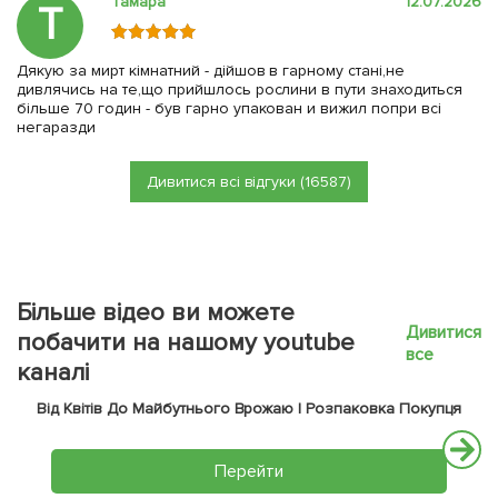
Тамара
12.07.2026
Т
Дякую за мирт кімнатний - дійшов в гарному стані,не
дивлячись на те,що прийшлось рослини в пути знаходиться
більше 70 годин - був гарно упакован и вижил попри всі
негаразди
Дивитися всі відгуки (16587)
Більше відео ви можете
Дивитися
побачити на нашому youtube
все
каналі
Від Квітів До Майбутнього Врожаю | Розпаковка Покупця
Перейти