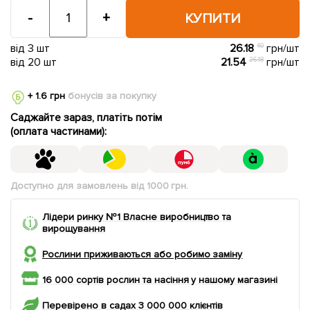
-
+
КУПИТИ
від 3 шт
26.18
40
грн/шт
від 20 шт
21.54
26.18
грн/шт
+ 1.6 грн
бонусів за покупку
Саджайте зараз, платіть потім
(оплата частинами):
Доступно для замовлень від 1000 грн.
Лідери ринку №1 Власне виробництво та
вирощування
Рослини приживаються або робимо заміну
16 000 сортів рослин та насіння у нашому магазині
Перевірено в садах 3 000 000 клієнтів