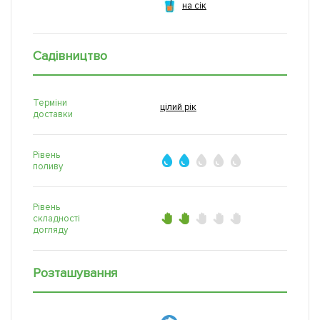
на сік
Садівництво
Терміни
цілий рік
доставки
Рівень
поливу
Рівень
складності
догляду
Розташування