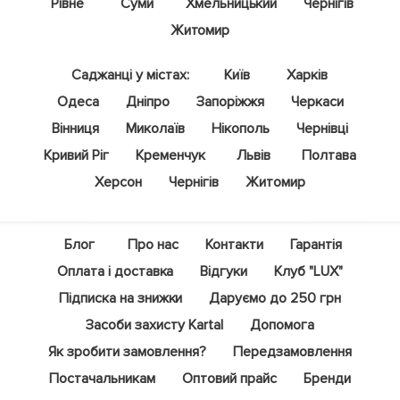
Рівне
Суми
Хмельницький
Чернігів
Житомир
Саджанці у містах:
Київ
Харків
Одеса
Дніпро
Запоріжжя
Черкаси
Вінниця
Миколаїв
Нікополь
Чернівці
Кривий Ріг
Кременчук
Львів
Полтава
Херсон
Чернігів
Житомир
Блог
Про нас
Контакти
Гарантія
Оплата і доставка
Відгуки
Клуб "LUX"
Підписка на знижки
Даруємо до 250 грн
Засоби захисту Kartal
Допомога
Як зробити замовлення?
Передзамовлення
Постачальникам
Оптовий прайс
Бренди