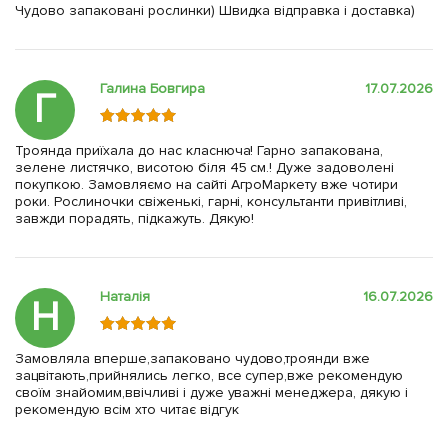
Чудово запаковані рослинки) Швидка відправка і доставка)
Галина Бовгира
17.07.2026
Г
Троянда приїхала до нас класнюча! Гарно запакована,
зелене листячко, висотою біля 45 см.! Дуже задоволені
покупкою. Замовляємо на сайті АгроМаркету вже чотири
роки. Рослиночки свіженькі, гарні, консультанти привітливі,
завжди порадять, підкажуть. Дякую!
Наталія
16.07.2026
Н
Замовляла вперше,запаковано чудово,троянди вже
зацвітають,прийнялись легко, все супер,вже рекомендую
своїм знайомим,ввічливі і дуже уважні менеджера, дякую і
рекомендую всім хто читає відгук