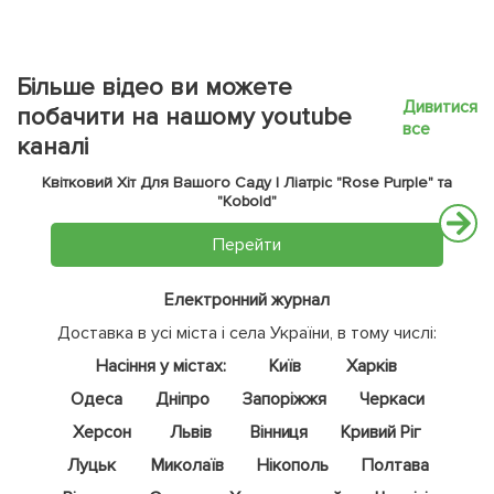
Більше відео ви можете
Дивитися
побачити на нашому youtube
все
каналі
Квітковий Хіт Для Вашого Саду | Ліатріс "Rose Purple" та
"Kobold"
Перейти
Електронний журнал
Доставка в усі міста і села України, в тому числі:
Насіння у містах:
Київ
Харків
Одеса
Дніпро
Запоріжжя
Черкаси
Херсон
Львів
Вінниця
Кривий Ріг
Луцьк
Миколаїв
Нікополь
Полтава