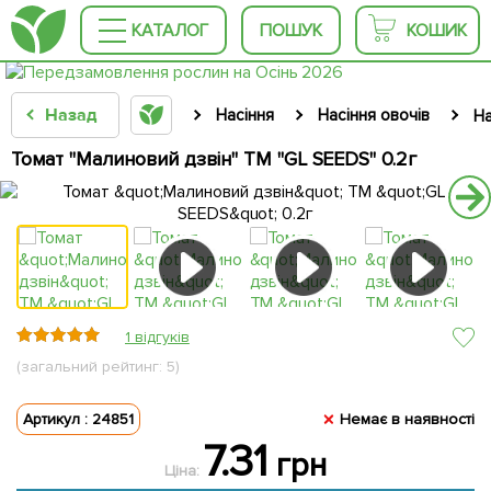
КАТАЛОГ
ПОШУК
КОШИК
Назад
Насіння
Насіння овочів
На
Томат "Малиновий дзвін" ТМ "GL SEEDS" 0.2г
1 відгуків
(загальний рейтинг: 5)
Артикул : 24851
Немає в наявності
7.31
грн
Ціна: