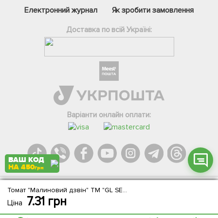
Електронний журнал
Як зробити замовлення
Доставка по всій Україні:
Фейсбук
Телеграм
Вайбер
Інстаграм
Варіанти онлайн оплати:
Онлайн чат
ВАШ КОД
НА 450
грн
Томат "Малиновий дзвін" ТМ "GL SEEDS" 0.2г
Agromarket.Copyright © 2013-2026. Всі права захищені
7.31
грн
Ціна