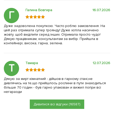
Галина Бовгира
16.07.2026
Г
Дуже задоволена покупкою. Часто роблю замовлення. На
цей раз отримала супер троянду! Дуже хотіла насичено
жовту, щоб виділити серед інших. Отримала просто чудо!
Дякую працівникам, консультантам за вибір. Прийшла в
контейнері, висока, гарна, зелена.
Тамара
12.07.2026
Т
Дякую за мирт кімнатний - дійшов в гарному стані,не
дивлячись на те,що прийшлось рослини в пути знаходиться
більше 70 годин - був гарно упакован и вижил попри всі
негаразди
Дивитися всі відгуки (16587)