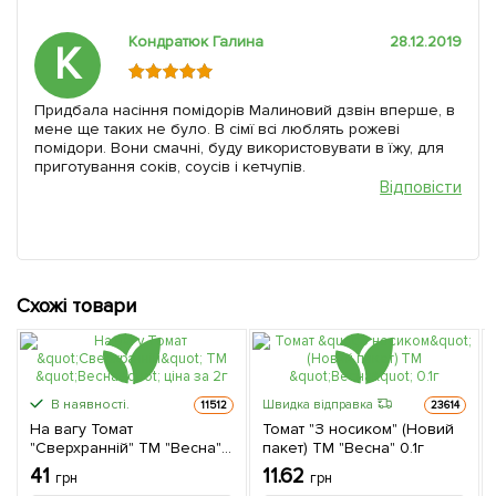
Кондратюк Галина
28.12.2019
К
Придбала насіння помідорів Малиновий дзвін вперше, в
мене ще таких не було. В сімї всі люблять рожеві
помідори. Вони смачні, буду використовувати в їжу, для
приготування соків, соусів і кетчупів.
Відповісти
Схожі товари
В наявності.
Швидка відправка
11512
23614
На вагу Томат
Томат "З носиком" (Новий
"Сверхранній" ТМ "Весна"
пакет) ТМ "Весна" 0.1г
ціна за 2г
41
11.62
грн
грн