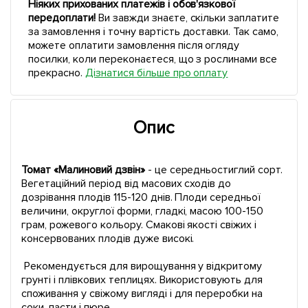
Ніяких прихованих платежів і обов'язкової
передоплати!
Ви завжди знаєте, скільки заплатите
за замовлення і точну вартість доставки. Так само,
можете оплатити замовлення після огляду
посилки, коли переконаєтеся, що з рослинами все
прекрасно.
Дізнатися більше про оплату
Опис
Томат «Малиновий дзвін»
- це середньостиглий сорт.
Вегетаційний період від масових сходів до
дозрівання плодів 115-120 днів. Плоди середньої
величини, округлої форми, гладкі, масою 100-150
грам, рожевого кольору. Смакові якості свіжих і
консервованих плодів дуже високі.
Рекомендується для вирощування у відкритому
грунті і плівкових теплицях. Використовують для
споживання у свіжому вигляді і для переробки на
соки, пасти і пюре.