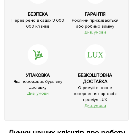
БЕЗПЕКА
ГАРАНТІЯ
Перевірено в садах 3 000
Рослини приживаються
000 клієнтів
або робимо заміну
Див. умови
УПАКОВКА
БЕЗКОШТОВНА
ДОСТАВКА
Яка переживає будь-яку
доставку
Отримуйте повне
Див. умови
повернення вартості з
преміум LUX
Див. умови