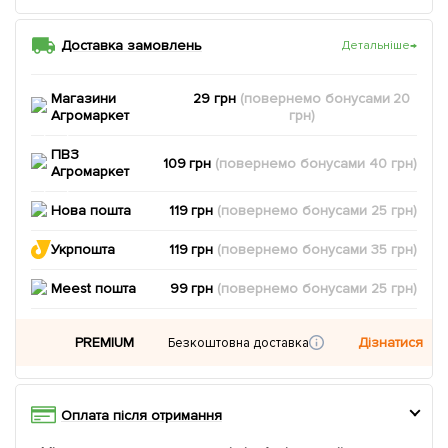
Доставка замовлень
Детальніше
→
Магазини
29 грн
(повернемо
бонусами
20
Агромаркет
грн)
ПВЗ
109 грн
(повернемо
бонусами
40
грн)
Агромаркет
Нова пошта
119 грн
(повернемо
бонусами
25
грн)
Укрпошта
119 грн
(повернемо
бонусами
35
грн)
Meest пошта
99 грн
(повернемо
бонусами
25
грн)
PREMIUM
Дізнатися
Безкоштовна доставка
Оплата після отримання