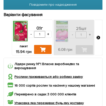
Повідомити про надходження
Варіанти фасування
0.1г
25шт
-
+
-
+
пакет
6.08 грн
10.9
15.94 грн
Лідери ринку №1 Власне виробництво та
вирощування
Рослини приживаються або робимо заміну
16 000 сортів рослин та насіння у нашому магазині
Перевірено в садах 3 000 000 клієнтів
Упаковка яка переживає будь-яку доставку