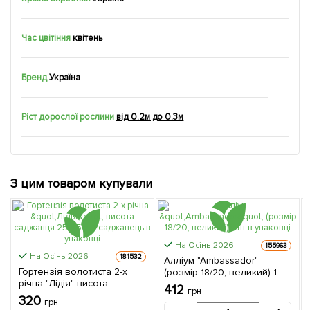
Час цвітіння
квітень
Бренд
Україна
Ріст дорослої рослини
від 0.2м до 0.3м
З цим товаром купували
На Осінь-2026
155963
На Осінь-2026
181532
Алліум "Ambassador"
Гортензія волотиста 2-х
(розмір 18/20, великий) 1 шт
річна "Лідія" висота
в упаковці
412
грн
саджанця 25-45см 1
320
грн
саджанець в упаковці