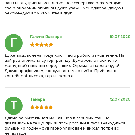
зацвітають,прийнялись легко, все супер,вже рекомендую
своїм знайомим,ввічливі і дуже уважні менеджера, дякую і
рекомендую всім хто читає відгук
Галина Бовгира
16.07.2026
Г
Дуже задоволена покупкою. Часто роблю замовлення. На
цей раз отримала супер троянду! Дуже хотіла насичено
жовту, щоб виділити серед інших. Отримала просто чудо!
Дякую працівникам, консультантам за вибір. Прийшла в
контейнері, висока, гарна, зелена.
Тамара
12.07.2026
Т
Дякую за мирт кімнатний - дійшов в гарному стані,не
дивлячись на те,що прийшлось рослини в пути знаходиться
більше 70 годин - був гарно упакован и вижил попри всі
негаразди