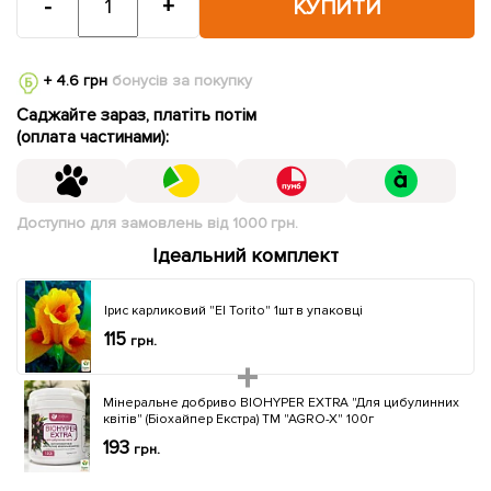
-
+
КУПИТИ
+ 4.6 грн
бонусів за покупку
Саджайте зараз, платіть потім
(оплата частинами):
Доступно для замовлень від 1000 грн.
Ідеальний комплект
Ірис карликовий "El Torito" 1шт в упаковці
115
грн.
Мінеральне добриво BIOHYPER EXTRA "Для цибулинних
квітів" (Біохайпер Екстра) ТМ "AGRO-X" 100г
193
грн.