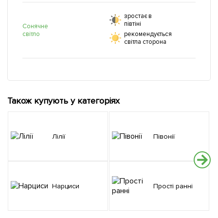
зростає в
півтіні
Сонячне
світло
рекомендується
світла сторона
Також купують у категоріях
Лілії
Півонії
Нарциси
Прості ранні