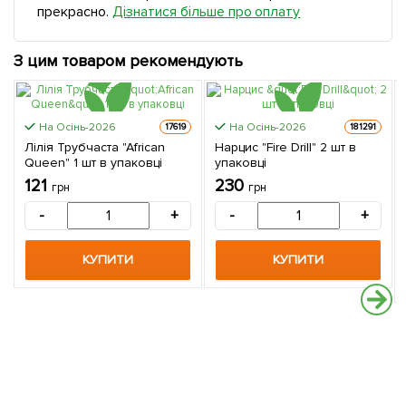
прекрасно.
Дізнатися більше про оплату
З цим товаром рекомендують
На Осінь-2026
На Осінь-2026
17619
181291
Лілія Трубчаста "African
Нарцис "Fire Drill" 2 шт в
Queen" 1 шт в упаковці
упаковці
121
230
грн
грн
-
+
-
+
КУПИТИ
КУПИТИ