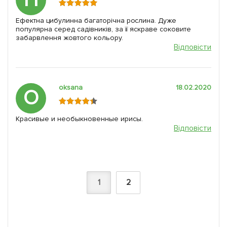
Ефектна цибулинна багаторічна рослина. Дуже
популярна серед садівників, за її яскраве соковите
забарвлення жовтого кольору.
Відповісти
oksana
18.02.2020
O
Красивые и необыкновенные ирисы.
Відповісти
1
2