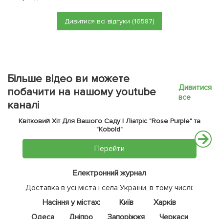
Дивитися всі відгуки (16587)
Більше відео ви можете
Дивитися
побачити на нашому youtube
все
каналі
Квітковий Хіт Для Вашого Саду | Ліатріс "Rose Purple" та
"Kobold"
Перейти
Електронний журнал
Доставка в усі міста і села України, в тому числі:
Насіння у містах:
Київ
Харків
Одеса
Дніпро
Запоріжжя
Черкаси