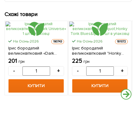
Схожі товари
На Осінь-2026
На Осінь-2026
190743
181072
Ірис бородатий
Ірис бородатий
великоквітковий «Dark
великоквітковий "Honky
Universe» 1 шт в упаковці
Tonk Blues" 1 шт в упаковці
201
225
грн
грн
-
+
-
+
КУПИТИ
КУПИТИ