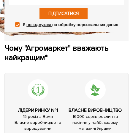
ПІДПИСАТИСЯ
Я
погоджуюся
на обробку персональних даних
Чому "Агромаркет" вважають
найкращим*
ЛІДЕРИ РИНКУ №1
ВЛАСНЕ ВИРОБНИЦТВО
15 років з Вами
16000 сортів рослин та
Власне виробництво та
насіння у найбільшому
вирощування
магазині України