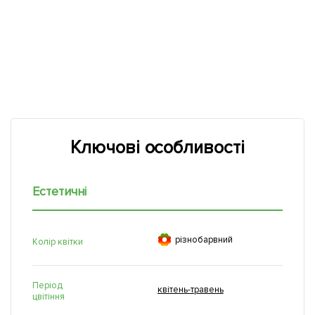
Ключові особливості
Естетичні

рiзнобарвний
Колір квітки
Період
квітень-травень
цвітіння