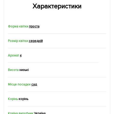
Характеристики
Форма квітки
проста
Розмір квітки
середній
Аромат
є
Висота
низькі
Місце посадки
сад
Корінь
корiнь
Країна виробник
Україна