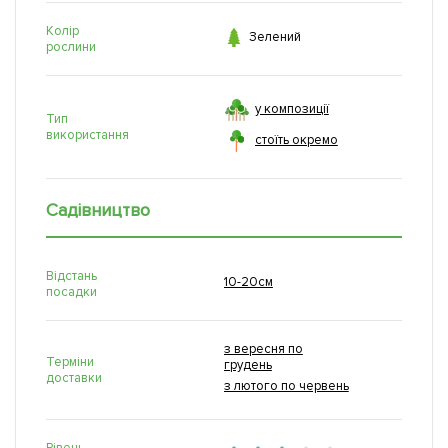
Колір

Зелений
рослини
у композиції
Тип
використання
стоїть окремо
Садівництво
Відстань
10-20см
посадки
з вересня по
Терміни
грудень
доставки
з лютого по червень