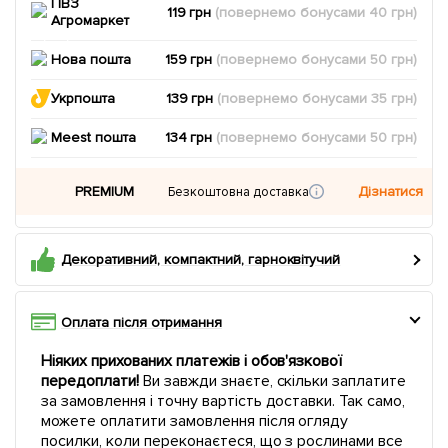
ПВЗ
119 грн
(повернемо
бонусами
40
грн)
Агромаркет
Нова пошта
159 грн
(повернемо
бонусами
50
грн)
Укрпошта
139 грн
(повернемо
бонусами
35
грн)
Meest пошта
134 грн
(повернемо
бонусами
50
грн)
PREMIUM
Дізнатися
Безкоштовна доставка
Декоративний, компактний, гарноквітучий
Оплата після отримання
Ніяких прихованих платежів і обов'язкової
передоплати!
Ви завжди знаєте, скільки заплатите
за замовлення і точну вартість доставки. Так само,
можете оплатити замовлення після огляду
посилки, коли переконаєтеся, що з рослинами все