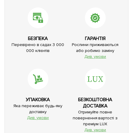
БЕЗПЕКА
ГАРАНТІЯ
Перевірено в садах 3 000
Рослини приживаються
000 клієнтів
або робимо заміну
Див. умови
УПАКОВКА
БЕЗКОШТОВНА
ДОСТАВКА
Яка переживає будь-яку
доставку
Отримуйте повне
Див. умови
повернення вартості з
преміум LUX
Див. умови