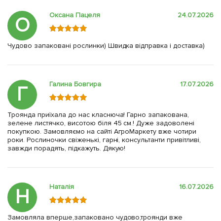
Оксана Пацеля
24.07.2026
О
Чудово запаковані рослинки) Швидка відправка і доставка)
Галина Бовгира
17.07.2026
Г
Троянда приїхала до нас класнюча! Гарно запакована,
зелене листячко, висотою біля 45 см.! Дуже задоволені
покупкою. Замовляємо на сайті АгроМаркету вже чотири
роки. Рослиночки свіженькі, гарні, консультанти привітливі,
завжди порадять, підкажуть. Дякую!
Наталія
16.07.2026
Н
Замовляла вперше,запаковано чудово,троянди вже