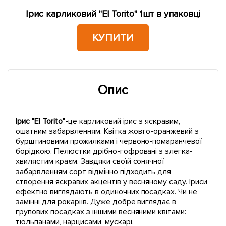
Ірис карликовий "El Torito" 1шт в упаковці
КУПИТИ
Опис
Ірис "El Torito"-
це карликовий ірис з яскравим,
ошатним забарвленням. Квітка жовто-оранжевий з
бурштиновими прожилками і червоно-помаранчевої
борідкою. Пелюстки дрібно-гофровані з злегка-
хвилястим краєм. Завдяки своїй сонячної
забарвленням сорт відмінно підходить для
створення яскравих акцентів у весняному саду. Іриси
ефектно виглядають в одиночних посадках. Чи не
замінні для рокаріїв. Дуже добре виглядає в
групових посадках з іншими весняними квітами:
тюльпанами, нарцисами, мускарі.