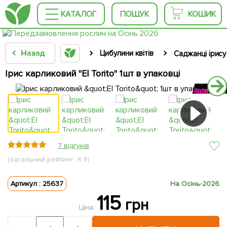
КАТАЛОГ
ПОШУК
КОШИК
Назад
Цибулини квітів
Саджанці ірису
Ірис карликовий "El Torito" 1шт в упаковці
7 відгуків
(загальний рейтинг: 4.9)
Артикул : 25637
На Осінь-2026
115
грн
Ціна: