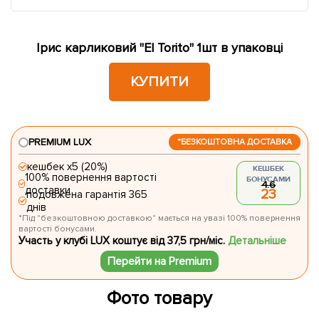
Ірис карликовий "El Torito" 1шт в упаковці
КУПИТИ
PREMIUM LUX
*БЕЗКОШТОВНА ДОСТАВКА
кешбек х5 (20%)
КЕШБЕК
100% повернення вартості
БОНУСАМИ
4.6
доставки
23
подовжена гарантія 365
днів
*Під "безкоштовною доставкою" мається на увазі 100% повернення
вартості бонусами.
Участь у клубі LUX коштує від 37,5 грн/міс.
Детальніше
Перейти на Premium
Фото товару