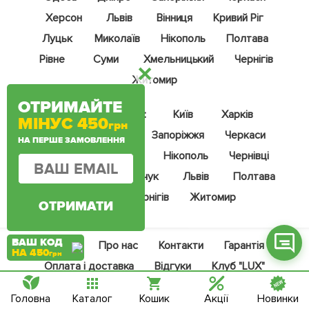
Херсон
Львів
Вінниця
Кривий Ріг
Луцьк
Миколаїв
Нікополь
Полтава
Рівне
Суми
Хмельницький
Чернігів
Фейсбук
Житомир
ОТРИМАЙТЕ
Телеграм
Саджанці у містах:
Київ
Харків
МІНУС 450
грн
Вайбер
Одеса
Дніпро
Запоріжжя
Черкаси
НА ПЕРШЕ ЗАМОВЛЕННЯ
Вінниця
Миколаїв
Нікополь
Чернівці
Інстаграм
Кривий Ріг
Кременчук
Львів
Полтава
Онлайн чат
Херсон
Чернігів
Житомир
ОТРИМАТИ
ВАШ КОД
Блог
Про нас
Контакти
Гарантія
НА 450
грн
Оплата і доставка
Відгуки
Клуб "LUX"
Підписка на знижки
Даруємо до 250 грн
Головна
Каталог
Кошик
Акції
Новинки
Засоби захисту Kartal
Допомога