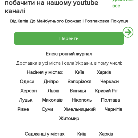
побачити на нашому youtube
все
каналі
Від Квітів До Майбутнього Врожаю | Розпаковка Покупця
Перейти
Електронний журнал
Доставка в усі міста і села України, в тому числі:
Насіння у містах:
Київ
Харків
Одеса
Дніпро
Запоріжжя
Черкаси
Херсон
Львів
Вінниця
Кривий Ріг
Луцьк
Миколаїв
Нікополь
Полтава
Рівне
Суми
Хмельницький
Чернігів
Житомир
Саджанці у містах:
Київ
Харків