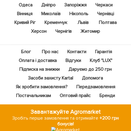
Одеса
Дніпро
Запоріжжя
Черкаси
Вінниця
Миколаїв
Нікополь
Чернівці
Кривий Ріг
Кременчук
Львів
Полтава
Херсон
Чернігів
Житомир
Блог
Про нас
Контакти
Гарантія
Оплата і доставка
Відгуки
Клуб "LUX"
Підписка на знижки
Даруємо до 250 грн
Засоби захисту Kartal
Допомога
Як зробити замовлення?
Передзамовлення
Постачальникам
Оптовий прайс
Бренди
Завантажуйте Agromarket
Зробіть перше замовлення та отримайте
+200 грн
бонусів!