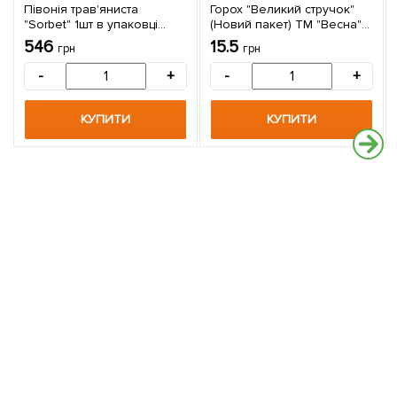
Півонія трав'яниста
Горох "Великий стручок"
"Sorbet" 1шт в упаковці
(Новий пакет) ТМ "Весна"
(Кореневище)
10г
546
15.5
грн
грн
-
+
-
+
КУПИТИ
КУПИТИ