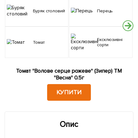
Буряк столовий
Перець
Н
Ексклюзивні
Томат
сорти
Томат "Волове серце рожеве" (Зипер) ТМ
"Весна" 0.5г
КУПИТИ
Опис