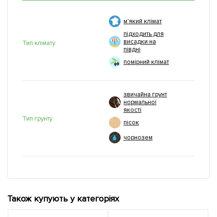
м'який клімат
підходить для
висадки на
Тип клімату
півдні
помірний клімат
звичайна грунт
нормальної
якості
Тип грунту
пісок
чорнозем
Також купують у категоріях