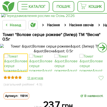
КАТАЛОГ
ПОШУК
КОШИК
Назад
Насіння
Насіння овочів
На
Томат "Волове серце рожеве" (Зипер) ТМ "Весна"
0.5г
13 відгуків
(загальний рейтинг: 4.9)
Артикул : 11814
В наявності.
23.7
грн