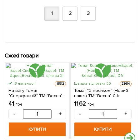
1
2
3
Схожі товари
В наявності.
Швидка відправка
11512
23614
На вагу Томат
Томат "З носиком" (Новий
"Сверхранній" ТМ "Весна"
пакет) ТМ "Весна" 0.1г
ціна за 2г
41
11.62
грн
грн
-
+
-
+
КУПИТИ
КУПИТИ