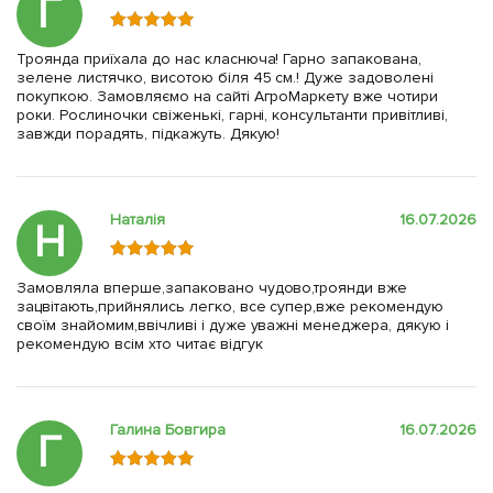
Г
Троянда приїхала до нас класнюча! Гарно запакована,
зелене листячко, висотою біля 45 см.! Дуже задоволені
покупкою. Замовляємо на сайті АгроМаркету вже чотири
роки. Рослиночки свіженькі, гарні, консультанти привітливі,
завжди порадять, підкажуть. Дякую!
Наталія
16.07.2026
Н
Замовляла вперше,запаковано чудово,троянди вже
зацвітають,прийнялись легко, все супер,вже рекомендую
своїм знайомим,ввічливі і дуже уважні менеджера, дякую і
рекомендую всім хто читає відгук
Галина Бовгира
16.07.2026
Г