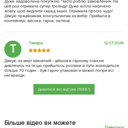
Дуже задоволена покупкою. Часто роблю замовлення. На
цей раз отримала супер троянду! Дуже хотіла насичено
жовту, щоб виділити серед інших. Отримала просто чудо!
Дякую працівникам, консультантам за вибір. Прийшла в
контейнері, висока, гарна, зелена.
Тамара
12.07.2026
Т
Дякую за мирт кімнатний - дійшов в гарному стані,не
дивлячись на те,що прийшлось рослини в пути знаходиться
більше 70 годин - був гарно упакован и вижил попри всі
негаразди
Дивитися всі відгуки (16587)
Більше відео ви можете
Дивитися