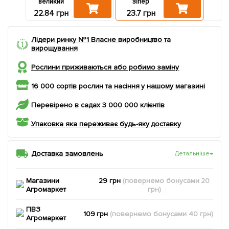
великий
зіпер
ба
22.84 грн
23.7 грн
63
Лідери ринку №1 Власне виробництво та
вирощування
Рослини приживаються або робимо заміну
16 000 сортів рослин та насіння у нашому магазині
Перевірено в садах 3 000 000 клієнтів
Упаковка яка переживає будь-яку доставку
Доставка замовлень
Детальніше
→
Магазини
29 грн
(повернемо
бонусами
20
Агромаркет
грн)
ПВЗ
109 грн
(повернемо
бонусами
40
грн)
Агромаркет