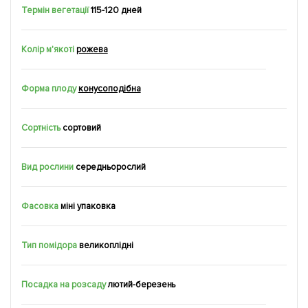
Термін вегетації
115-120 дней
Колір м'якоті
рожева
Форма плоду
конусоподібна
Сортність
сортовий
Вид рослини
середньорослий
Фасовка
міні упаковка
Тип помідора
великоплідні
Посадка на розсаду
лютий-березень