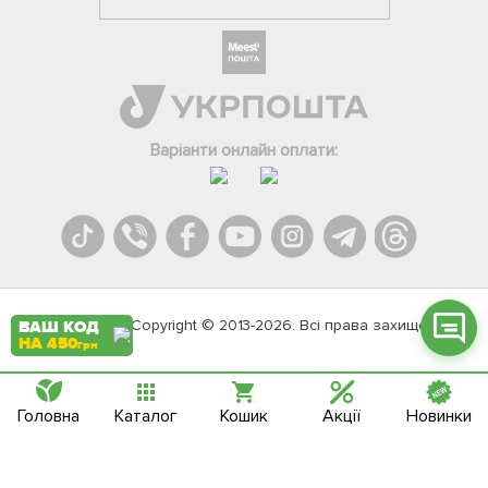
Фейсбук
Телеграм
Варіанти онлайн оплати:
Вайбер
Інстаграм
Онлайн чат
Agromarket.Copyright © 2013-2026. Всі права захищені
ВАШ КОД
НА 450
грн
Головна
Каталог
Кошик
Акції
Новинки