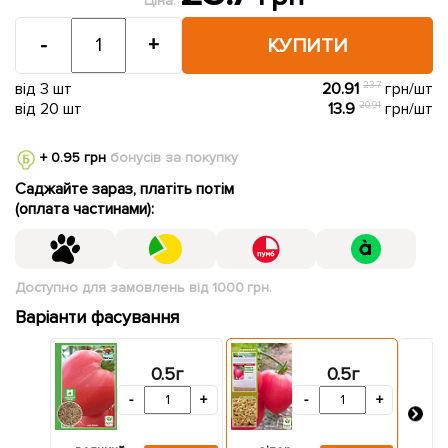
Ціна:
-
+
КУПИТИ
від 3 шт
20.91
23.7
грн/шт
від 20 шт
13.9
20.91
грн/шт
+ 0.95 грн
бонусів за покупку
Саджайте зараз, платіть потім
(оплата частинами):
Доступно для замовлень від 1000 грн.
Варіанти фасування
0.5г
0.5г
-
+
-
+