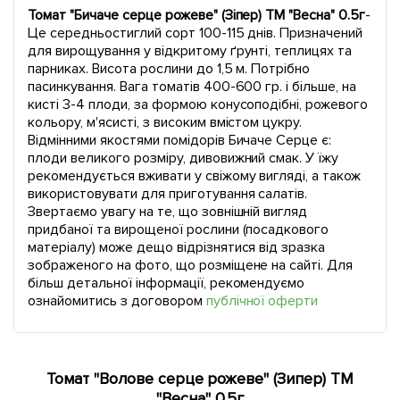
Томат "Бичаче серце рожеве" (Зіпер) ТМ "Весна" 0.5г
-
Це середньостиглий сорт 100-115 днів. Призначений
для вирощування у відкритому ґрунті, теплицях та
парниках. Висота рослини до 1,5 м. Потрібно
пасинкування. Вага томатів 400-600 гр. і більше, на
кисті 3-4 плоди, за формою конусоподібні, рожевого
кольору, м'ясисті, з високим вмістом цукру.
Відмінними якостями помідорів Бичаче Серце є:
плоди великого розміру, дивовижний смак. У їжу
рекомендується вживати у свіжому вигляді, а також
використовувати для приготування салатів.
Звертаємо увагу на те, що зовнішній вигляд
придбаної та вирощеної рослини (посадкового
матеріалу) може дещо відрізнятися від зразка
зображеного на фото, що розміщене на сайті. Для
більш детальної інформації, рекомендуємо
ознайомитись з договором
публічної оферти
Томат "Волове серце рожеве" (Зипер) ТМ
"Весна" 0.5г