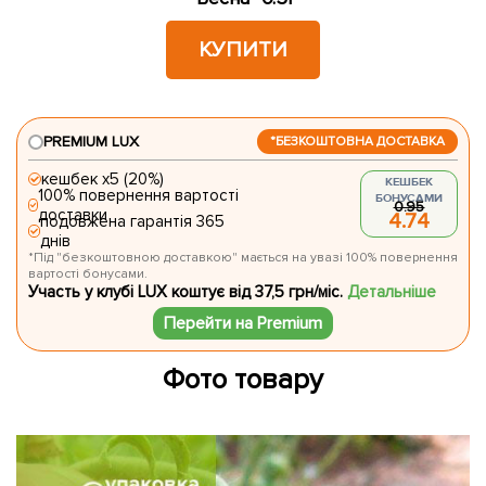
КУПИТИ
PREMIUM LUX
*БЕЗКОШТОВНА ДОСТАВКА
кешбек х5 (20%)
КЕШБЕК
100% повернення вартості
БОНУСАМИ
0.95
доставки
4.74
подовжена гарантія 365
днів
*Під "безкоштовною доставкою" мається на увазі 100% повернення
вартості бонусами.
Участь у клубі LUX коштує від 37,5 грн/міс.
Детальніше
Перейти на Premium
Фото товару