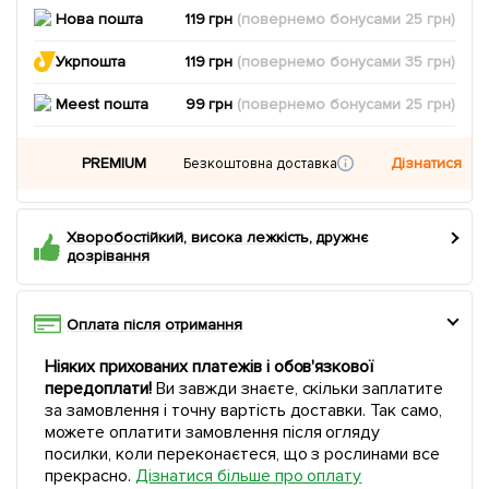
Нова пошта
119 грн
(повернемо
бонусами
25
грн)
Укрпошта
119 грн
(повернемо
бонусами
35
грн)
Meest пошта
99 грн
(повернемо
бонусами
25
грн)
PREMIUM
Дізнатися
Безкоштовна доставка
Хворобостійкий, висока лежкість, дружнє
дозрівання
Оплата після отримання
Ніяких прихованих платежів і обов'язкової
передоплати!
Ви завжди знаєте, скільки заплатите
за замовлення і точну вартість доставки. Так само,
можете оплатити замовлення після огляду
посилки, коли переконаєтеся, що з рослинами все
прекрасно.
Дізнатися більше про оплату