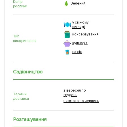
Колір

Зелений
рослини
у свіжому
вигляді
консервування
Тип
використання
кулінарія
на сік
Садівництво
з вересня по
Терміни
грудень
доставки
з лютого по червень
Розташування