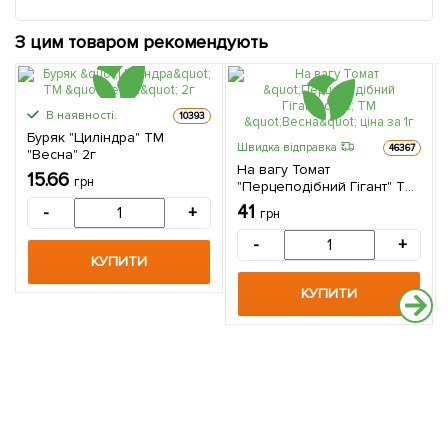
З цим товаром рекомендують
В наявності.
10393
Буряк "Циліндра" ТМ
Швидка відправка
46367
"Весна" 2г
На вагу Томат
15.66
грн
"Перцеподібний Гігант" ТМ
"Весна" ціна за 1г
41
-
+
грн
-
+
КУПИТИ
КУПИТИ