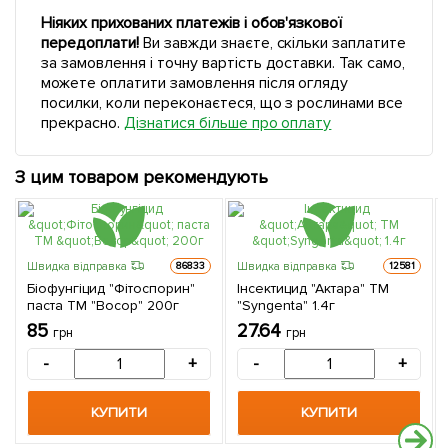
Ніяких прихованих платежів і обов'язкової
передоплати!
Ви завжди знаєте, скільки заплатите
за замовлення і точну вартість доставки. Так само,
можете оплатити замовлення після огляду
посилки, коли переконаєтеся, що з рослинами все
прекрасно.
Дізнатися більше про оплату
З цим товаром рекомендують
Швидка відправка
Швидка відправка
86833
12581
Біофунгіцид "Фітоспорин"
Інсектицид "Актара" ТМ
паста ТМ "Восор" 200г
"Syngenta" 1.4г
85
27.64
грн
грн
-
+
-
+
КУПИТИ
КУПИТИ