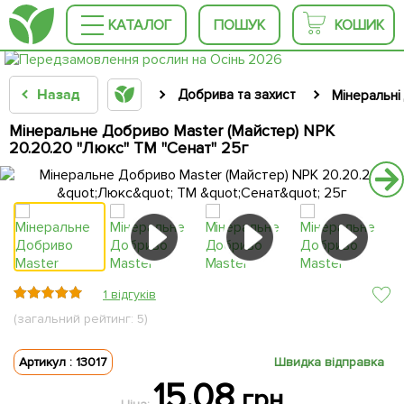
КАТАЛОГ
ПОШУК
КОШИК
Назад
Добрива та захист
Мінеральні
Мінеральне Добриво Master (Майстер) NPK
20.20.20 "Люкс" ТМ "Сенат" 25г
1 відгуків
(загальний рейтинг: 5)
Артикул : 13017
Швидка відправка
15.08
грн