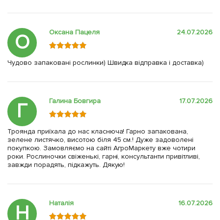
Оксана Пацеля
24.07.2026
О
Чудово запаковані рослинки) Швидка відправка і доставка)
Галина Бовгира
17.07.2026
Г
Троянда приїхала до нас класнюча! Гарно запакована,
зелене листячко, висотою біля 45 см.! Дуже задоволені
покупкою. Замовляємо на сайті АгроМаркету вже чотири
роки. Рослиночки свіженькі, гарні, консультанти привітливі,
завжди порадять, підкажуть. Дякую!
Наталія
16.07.2026
Н