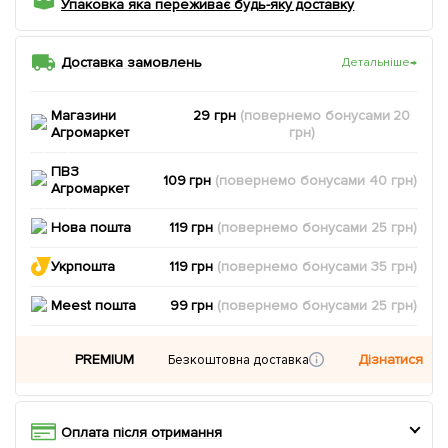
Упаковка яка переживає будь-яку доставку
Доставка замовлень
Детальніше
→
Магазини
29 грн
(повернемо
бонусами
20
Агромаркет
грн)
ПВЗ
109 грн
(повернемо
бонусами
40
грн)
Агромаркет
Нова пошта
119 грн
(повернемо
бонусами
25
грн)
Укрпошта
119 грн
(повернемо
бонусами
35
грн)
Meest пошта
99 грн
(повернемо
бонусами
25
грн)
PREMIUM
Дізнатися
Безкоштовна доставка
Оплата після отримання