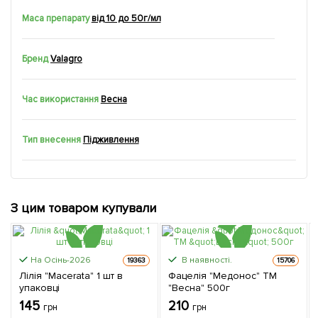
Маса препарату
від 10 до 50г/мл
Бренд
Valagro
Час використання
Весна
Тип внесення
Підживлення
З цим товаром купували
На Осінь-2026
В наявності.
19363
15706
Лілія "Macerata" 1 шт в
Фацелія "Медонос" ТМ
упаковці
"Весна" 500г
145
210
грн
грн