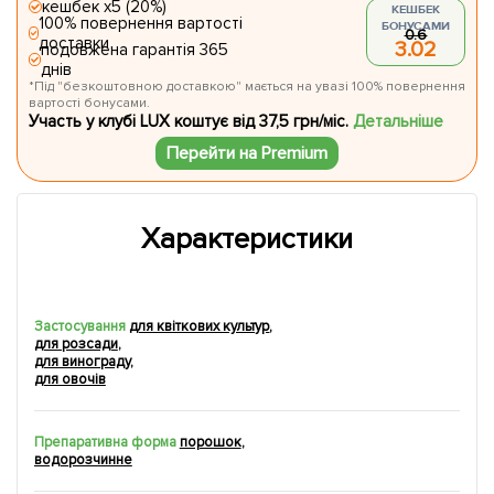
кешбек х5 (20%)
КЕШБЕК
100% повернення вартості
БОНУСАМИ
0.6
доставки
3.02
подовжена гарантія 365
днів
*Під "безкоштовною доставкою" мається на увазі 100% повернення
вартості бонусами.
Участь у клубі LUX коштує від 37,5 грн/міс.
Детальніше
Перейти на Premium
Характеристики
Застосування
для квіткових культур
,
для розсади
,
для винограду
,
для овочів
Препаративна форма
порошок
,
водорозчинне