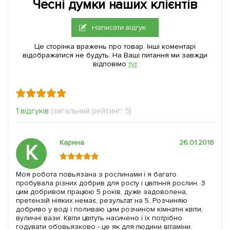
Чесні думки наших клієнтів
Написати відгук
Це сторінка вражень про товар. Інші коментарі
відображатися не будуть. На Ваші питання ми завжди
відповімо
тут
1 відгуків
(загальний рейтинг: 5)
Карина
26.01.2016
К
Моя робота повьязана з рослинами і я багато
пробувала різних добрив для росту і цвітіння рослин. З
цим добривом працюю 5 років, дуже задоволена,
претензій ніяких немає, результат на 5. Розчиняю
добриво у воді і поливаю цим розчином кімнатні квіти,
вуличні вази. Квіти цвітуть насичено і їх потрібно
годувати обовьязково - це як для людини вітаміни.