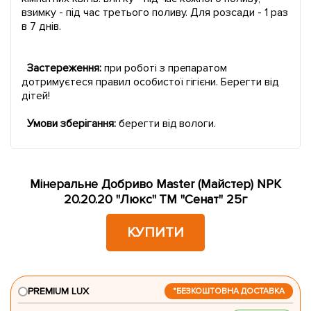
взимку - під час третього поливу. Для розсади - 1 раз
в 7 днів.
Застереження:
при роботі з препаратом
дотримуєтеся правил особистої гігієни. Берегти від
дітей!
Умови зберігання:
берегти від вологи.
Мінеральне Добриво Master (Майстер) NPK
20.20.20 "Люкс" ТМ "Сенат" 25г
КУПИТИ
PREMIUM LUX
*БЕЗКОШТОВНА ДОСТАВКА