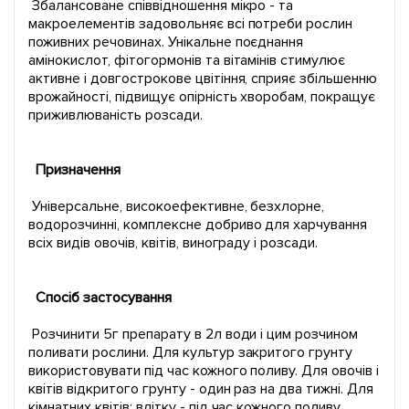
Збалансоване співвідношення мікро - та
макроелементів задовольняє всі потреби рослин
поживних речовинах. Унікальне поєднання
амінокислот, фітогормонів та вітамінів стимулює
активне і довгострокове цвітіння, сприяє збільшенню
врожайності, підвищує опірність хворобам, покращує
приживлюваність розсади.
Призначення
Універсальне, високоефективне, безхлорне,
водорозчинні, комплексне добриво для харчування
всіх видів овочів, квітів, винограду і розсади.
Спосіб застосування
Розчинити 5г препарату в 2л води і цим розчином
поливати рослини. Для культур закритого грунту
використовувати під час кожного поливу. Для овочів і
квітів відкритого грунту - один раз на два тижні. Для
кімнатних квітів: влітку - під час кожного поливу,