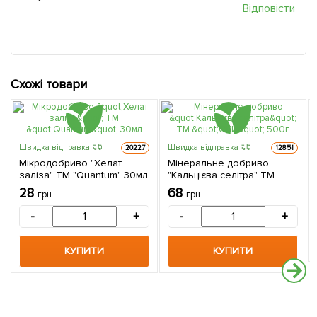
Відповісти
Схожі товари
Швидка відправка
Швидка відправка
20227
12851
Мікродобриво "Хелат
Мінеральне добриво
заліза" ТМ "Quantum" 30мл
"Кальцієва селітра" ТМ
"ОВИ" 500г
28
68
грн
грн
-
+
-
+
КУПИТИ
КУПИТИ