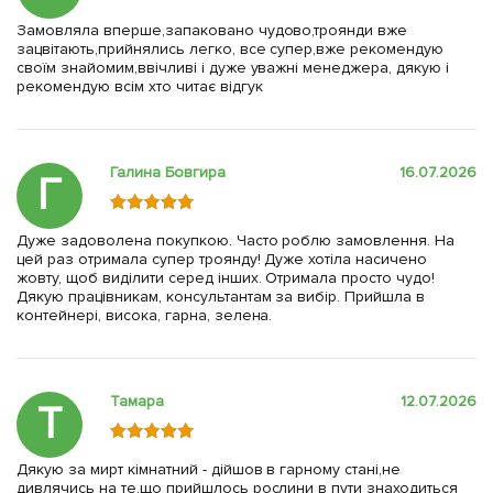
Замовляла вперше,запаковано чудово,троянди вже
зацвітають,прийнялись легко, все супер,вже рекомендую
своїм знайомим,ввічливі і дуже уважні менеджера, дякую і
рекомендую всім хто читає відгук
Галина Бовгира
16.07.2026
Г
Дуже задоволена покупкою. Часто роблю замовлення. На
цей раз отримала супер троянду! Дуже хотіла насичено
жовту, щоб виділити серед інших. Отримала просто чудо!
Дякую працівникам, консультантам за вибір. Прийшла в
контейнері, висока, гарна, зелена.
Тамара
12.07.2026
Т
Дякую за мирт кімнатний - дійшов в гарному стані,не
дивлячись на те,що прийшлось рослини в пути знаходиться