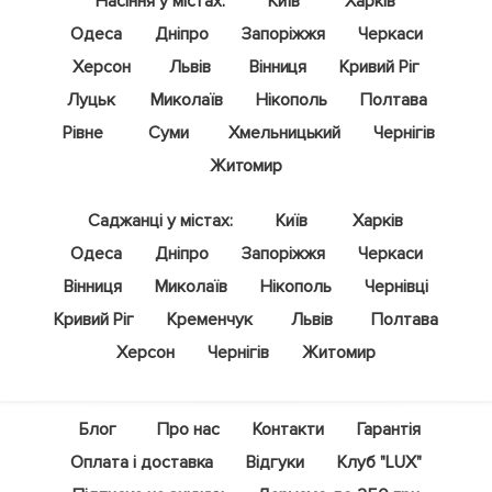
Насіння у містах:
Київ
Харків
Одеса
Дніпро
Запоріжжя
Черкаси
Херсон
Львів
Вінниця
Кривий Ріг
Луцьк
Миколаїв
Нікополь
Полтава
Рівне
Суми
Хмельницький
Чернігів
Житомир
Саджанці у містах:
Київ
Харків
Одеса
Дніпро
Запоріжжя
Черкаси
Вінниця
Миколаїв
Нікополь
Чернівці
Кривий Ріг
Кременчук
Львів
Полтава
Херсон
Чернігів
Житомир
Блог
Про нас
Контакти
Гарантія
Оплата і доставка
Відгуки
Клуб "LUX"