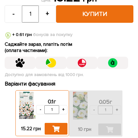
Ціна:
-
+
КУПИТИ
+ 0.61 грн
бонусів за покупку
Саджайте зараз, платіть потім
(оплата частинами):
Доступно для замовлень від 1000 грн.
Варіанти фасування
0.1г
0.05г
-
+
-
+
15.22 грн
10 грн