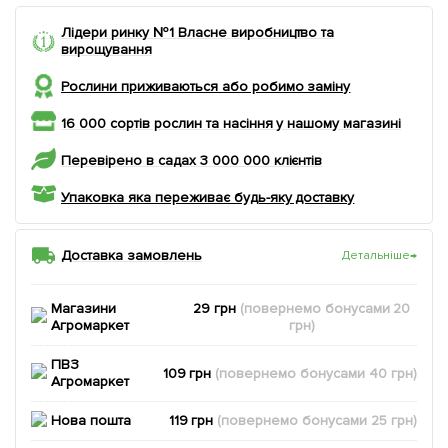
Лідери ринку №1 Власне виробництво та
вирощування
Рослини приживаються або робимо заміну
16 000 сортів рослин та насіння у нашому магазині
Перевірено в садах 3 000 000 клієнтів
Упаковка яка переживає будь-яку доставку
Доставка замовлень
Детальніше
→
Магазини
29 грн
(повернемо
бонусами
20
Агромаркет
грн)
ПВЗ
109 грн
(повернемо
бонусами
40
грн)
Агромаркет
Нова пошта
119 грн
(повернемо
бонусами
25
грн)