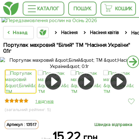
КАТАЛОГ
ПОШУК
КОШИК
Назад
Насіння
Насіння квітів
Нас
Портулак махровий "Білий" ТМ "Насіння України"
0.1г
1 відгуків
(загальний рейтинг: 5)
Артикул : 13517
Швидка відправка
15.22
грн