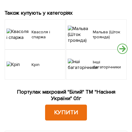
Також купують у категоріях
Квасоля і
Мальва (Шток
спаржа
троянда)
Інші
Кріп
багаторічники
Портулак махровий "Білий" ТМ "Насіння
України" 0.1г
КУПИТИ