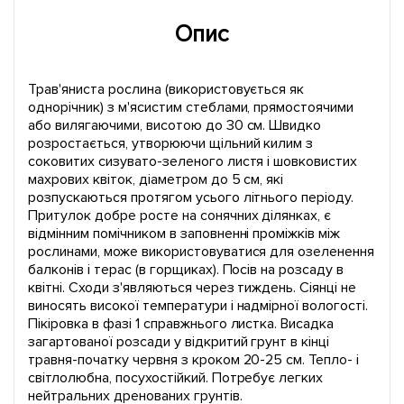
Опис
Трав'яниста рослина (використовується як
однорічник) з м'ясистим стеблами, прямостоячими
або вилягаючими, висотою до 30 см. Швидко
розростається, утворюючи щільний килим з
соковитих сизувато-зеленого листя і шовковистих
махрових квіток, діаметром до 5 см, які
розпускаються протягом усього літнього періоду.
Притулок добре росте на сонячних ділянках, є
відмінним помічником в заповненні проміжків між
рослинами, може використовуватися для озеленення
балконів і терас (в горщиках). Посів на розсаду в
квітні. Сходи з'являються через тиждень. Сіянці не
виносять високої температури і надмірної вологості.
Пікіровка в фазі 1 справжнього листка. Висадка
загартованої розсади у відкритий грунт в кінці
травня-початку червня з кроком 20-25 см. Тепло- і
світлолюбна, посухостійкий. Потребує легких
нейтральних дренованих грунтів.