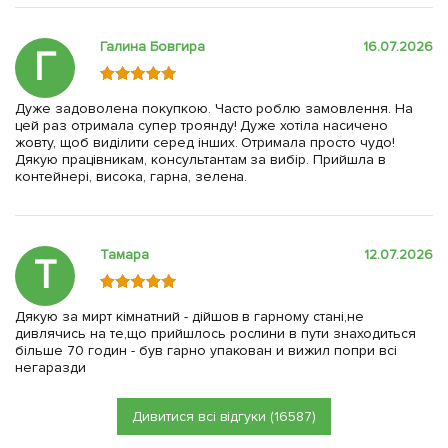
Галина Бовгира
16.07.2026
Г
Дуже задоволена покупкою. Часто роблю замовлення. На
цей раз отримала супер троянду! Дуже хотіла насичено
жовту, щоб виділити серед інших. Отримала просто чудо!
Дякую працівникам, консультантам за вибір. Прийшла в
контейнері, висока, гарна, зелена.
Тамара
12.07.2026
Т
Дякую за мирт кімнатний - дійшов в гарному стані,не
дивлячись на те,що прийшлось рослини в пути знаходиться
більше 70 годин - був гарно упакован и вижил попри всі
негаразди
Дивитися всі відгуки (16587)