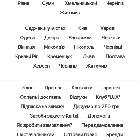
Рівне
Суми
Хмельницький
Чернігів
Житомир
Саджанці у містах:
Київ
Харків
Одеса
Дніпро
Запоріжжя
Черкаси
Вінниця
Миколаїв
Нікополь
Чернівці
Кривий Ріг
Кременчук
Львів
Полтава
Херсон
Чернігів
Житомир
Блог
Про нас
Контакти
Гарантія
Оплата і доставка
Відгуки
Клуб "LUX"
Підписка на знижки
Даруємо до 250 грн
Засоби захисту Kartal
Допомога
Як зробити замовлення?
Передзамовлення
Постачальникам
Оптовий прайс
Бренди