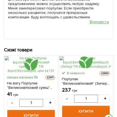
предложением, можно осуществить любую задумку.
Меня заинтересовал портулак. Если приобрести
несколько расцветок, получатся прекрасные
композиции. Буду воплощать с удовольствием.
Відповісти
Схожі товари
В наявності.
22924
Швидка відправка
22471
Портулак
На вагу Портулак
"Великоквітковий" (Зипер)
"Великоквітковий суміш"
ТМ "Весна" 1г
23.7
грн
ТМ "Весна" ціна за 1,5г
41
грн
-
+
-
+
КУПИТИ
КУПИТИ