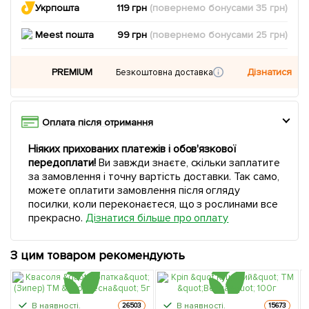
Укрпошта
119 грн
(повернемо
бонусами
35
грн)
Meest пошта
99 грн
(повернемо
бонусами
25
грн)
PREMIUM
Дізнатися
Безкоштовна доставка
Оплата після отримання
Ніяких прихованих платежів і обов'язкової
передоплати!
Ви завжди знаєте, скільки заплатите
за замовлення і точну вартість доставки. Так само,
можете оплатити замовлення після огляду
посилки, коли переконаєтеся, що з рослинами все
прекрасно.
Дізнатися більше про оплату
З цим товаром рекомендують
В наявності.
В наявності.
26503
15673