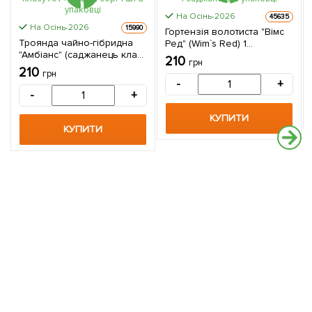
На Осінь-2026
45635
На Осінь-2026
15990
Гортензія волотиста "Вімс
Троянда чайно-гібридна
Ред" (Wim`s Red) 1
"Амбіанс" (саджанець класу
саджанець в упаковці
210
грн
АА +) вищий сорт 1 шт в
210
грн
упаковці
-
+
-
+
КУПИТИ
КУПИТИ