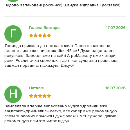
Чудово запаковані рослинки) Швидка відправка і доставка)
Галина Бовгира
17.07.2026
Г
Троянда приїхала до нас класнюча! Гарно запакована,
зелене листячко, висотою біля 45 см.! Дуже задоволені
покупкою. Замовляємо на сайті АгроМаркету вже чотири
роки. Рослиночки свіженькі, гарні, консультанти привітливі,
завжди порадять, підкажуть. Дякую!
Наталія
16.07.2026
Н
Замовляла вперше,запаковано чудово,троянди вже
зацвітають,прийнялись легко, все супер,вже рекомендую
своїм знайомим,ввічливі і дуже уважні менеджера, дякую і
рекомендую всім хто читає відгук