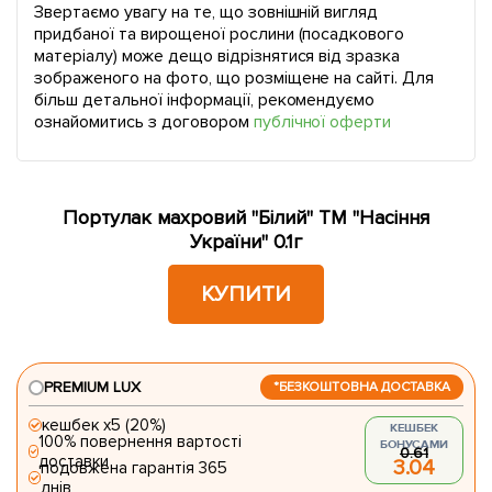
Звертаємо увагу на те, що зовнішній вигляд
придбаної та вирощеної рослини (посадкового
матеріалу) може дещо відрізнятися від зразка
зображеного на фото, що розміщене на сайті. Для
більш детальної інформації, рекомендуємо
ознайомитись з договором
публічної оферти
Портулак махровий "Білий" ТМ "Насіння
України" 0.1г
КУПИТИ
PREMIUM LUX
*БЕЗКОШТОВНА ДОСТАВКА
кешбек х5 (20%)
КЕШБЕК
100% повернення вартості
БОНУСАМИ
0.61
доставки
3.04
подовжена гарантія 365
днів