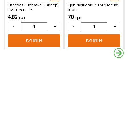
Квасоля "Лопатка" (Зипер)
Кріп "Кущовий" ТМ "Весна"
ТМ "Весна" 5г
100г
4.82
70
грн
грн
-
+
-
+
КУПИТИ
КУПИТИ