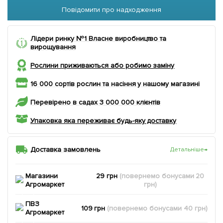
Повідомити про надходження
Лідери ринку №1 Власне виробництво та
вирощування
Рослини приживаються або робимо заміну
16 000 сортів рослин та насіння у нашому магазині
Перевірено в садах 3 000 000 клієнтів
Упаковка яка переживає будь-яку доставку
Доставка замовлень
Детальніше
→
Магазини
29 грн
(повернемо
бонусами
20
Агромаркет
грн)
ПВЗ
109 грн
(повернемо
бонусами
40
грн)
Агромаркет