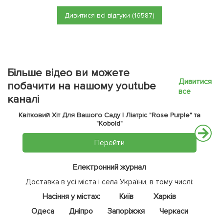
Дивитися всі відгуки (16587)
Більше відео ви можете
Дивитися
побачити на нашому youtube
все
каналі
Квітковий Хіт Для Вашого Саду | Ліатріс "Rose Purple" та
"Kobold"
Перейти
Електронний журнал
Доставка в усі міста і села України, в тому числі:
Насіння у містах:
Київ
Харків
Одеса
Дніпро
Запоріжжя
Черкаси