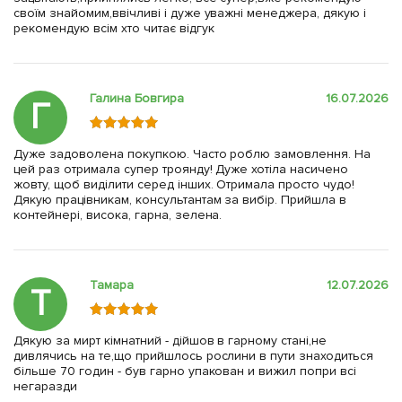
своїм знайомим,ввічливі і дуже уважні менеджера, дякую і
рекомендую всім хто читає відгук
Галина Бовгира
16.07.2026
Г
Дуже задоволена покупкою. Часто роблю замовлення. На
цей раз отримала супер троянду! Дуже хотіла насичено
жовту, щоб виділити серед інших. Отримала просто чудо!
Дякую працівникам, консультантам за вибір. Прийшла в
контейнері, висока, гарна, зелена.
Тамара
12.07.2026
Т
Дякую за мирт кімнатний - дійшов в гарному стані,не
дивлячись на те,що прийшлось рослини в пути знаходиться
більше 70 годин - був гарно упакован и вижил попри всі
негаразди