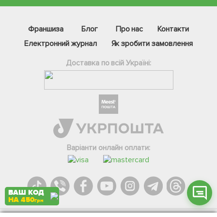
Франшиза
Блог
Про нас
Контакти
Електронний журнал
Як зробити замовлення
Доставка по всій Україні:
Фейсбук
Телеграм
Вайбер
Інстаграм
Варіанти онлайн оплати:
Онлайн чат
ВАШ КОД
НА 450
грн