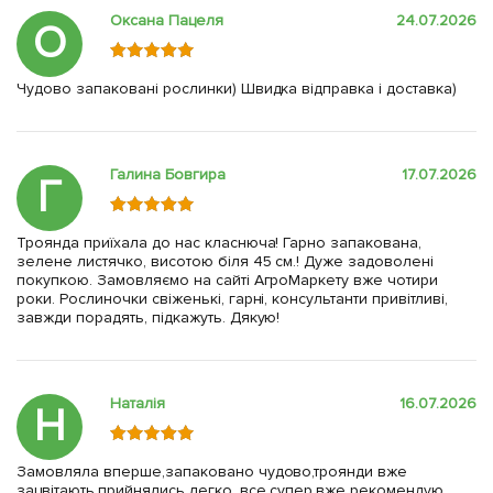
Оксана Пацеля
24.07.2026
О
Чудово запаковані рослинки) Швидка відправка і доставка)
Галина Бовгира
17.07.2026
Г
Троянда приїхала до нас класнюча! Гарно запакована,
зелене листячко, висотою біля 45 см.! Дуже задоволені
покупкою. Замовляємо на сайті АгроМаркету вже чотири
роки. Рослиночки свіженькі, гарні, консультанти привітливі,
завжди порадять, підкажуть. Дякую!
Наталія
16.07.2026
Н
Замовляла вперше,запаковано чудово,троянди вже
зацвітають,прийнялись легко, все супер,вже рекомендую