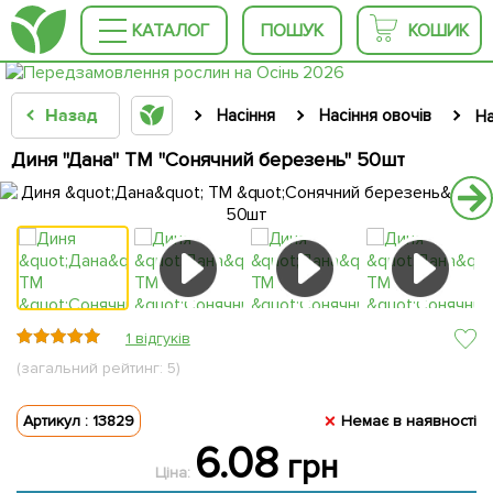
КАТАЛОГ
ПОШУК
КОШИК
Назад
Насіння
Насіння овочів
На
Диня "Дана" ТМ "Сонячний березень" 50шт
1 відгуків
(загальний рейтинг: 5)
Артикул : 13829
Немає в наявності
6.08
грн
Ціна: