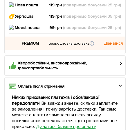
Нова пошта
119 грн
(повернемо
бонусами
25
грн)
Укрпошта
119 грн
(повернемо
бонусами
35
грн)
Meest пошта
99 грн
(повернемо
бонусами
25
грн)
PREMIUM
Дізнатися
Безкоштовна доставка
Хворобостійкий, високоврожайний,
транспортабельність
Оплата після отримання
Ніяких прихованих платежів і обов'язкової
передоплати!
Ви завжди знаєте, скільки заплатите
за замовлення і точну вартість доставки. Так само,
можете оплатити замовлення після огляду
посилки, коли переконаєтеся, що з рослинами все
прекрасно.
Дізнатися більше про оплату