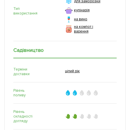
для заморозки
Тип
кулінарія
використання
на вино
на компот і
варення
Садівництво
Терміни
цілий рік
доставки
Рівень
поливу
Рівень
складності
догляду