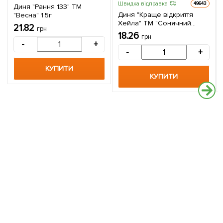
Швидка відправка
49643
Диня "Рання 133" ТМ
Диня "Краще відкриття
"Весна" 1.5г
Хейла" ТМ "Сонячний
21.82
грн
березень" 20шт
18.26
грн
-
+
-
+
КУПИТИ
КУПИТИ