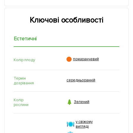
Ключові особливості
Естетичні

помаранчевий
Колір плоду
Термін
середньоранній
дозрівання
Колір

Зелений
рослини
у свіжому
вигляді