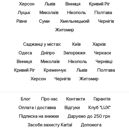
Херсон
Львів
Вінниця
Кривий Ріг
Луцьк
Миколаїв
Нікополь
Полтава
Рівне
Суми
Хмельницький
Чернігів
Житомир
Саджанці у містах:
Київ
Харків
Одеса
Дніпро
Запоріжжя
Черкаси
Вінниця
Миколаїв
Нікополь
Чернівці
Кривий Ріг
Кременчук
Львів
Полтава
Херсон
Чернігів
Житомир
Блог
Про нас
Контакти
Гарантія
Оплата і доставка
Відгуки
Клуб "LUX"
Підписка на знижки
Даруємо до 250 грн
Засоби захисту Kartal
Допомога