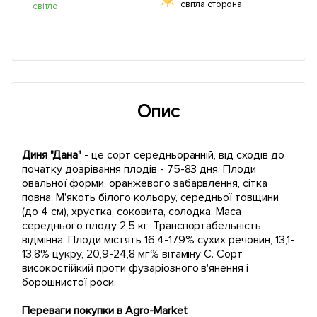
світла сторона
світло
Опис
Диня "Дана"
- це сорт середньоранній, від сходів до
початку дозрівання плодів - 75-83 дня. Плоди
овальної форми, оранжевого забарвлення, сітка
повна. М'якоть білого кольору, середньої товщини
(до 4 см), хрустка, соковита, солодка. Маса
середнього плоду 2,5 кг. Транспортабельність
відмінна. Плоди містять 16,4-17,9% сухих речовин, 13,1-
13,8% цукру, 20,9-24,8 мг% вітаміну С. Сорт
високостійкий проти фузаріозного в'янення і
борошнистої роси.
Переваги покупки в Agro-Market