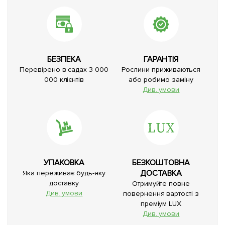
БЕЗПЕКА
ГАРАНТІЯ
Перевірено в садах 3 000
Рослини приживаються
000 клієнтів
або робимо заміну
Див. умови
УПАКОВКА
БЕЗКОШТОВНА
ДОСТАВКА
Яка переживає будь-яку
доставку
Отримуйте повне
Див. умови
повернення вартості з
преміум LUX
Див. умови