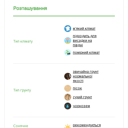
Розташування
м'який клімат
підходить для
висадки на
Тип клімату
півдні
помірний клімат
звичайна грунт
нормальної
якості
пісок
Тип грунту
сухий грунт
чорнозем
рекомендується
Сонячне