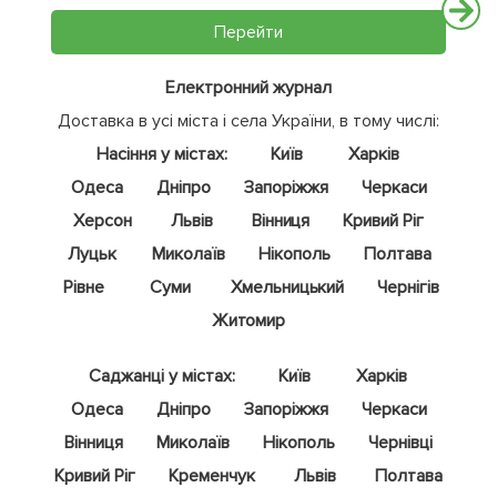
Перейти
Електронний журнал
Доставка в усі міста і села України, в тому числі:
Насіння у містах:
Київ
Харків
Одеса
Дніпро
Запоріжжя
Черкаси
Херсон
Львів
Вінниця
Кривий Ріг
Луцьк
Миколаїв
Нікополь
Полтава
Рівне
Суми
Хмельницький
Чернігів
Житомир
Саджанці у містах:
Київ
Харків
Одеса
Дніпро
Запоріжжя
Черкаси
Вінниця
Миколаїв
Нікополь
Чернівці
Кривий Ріг
Кременчук
Львів
Полтава