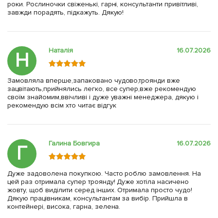
роки. Рослиночки свіженькі, гарні, консультанти привітливі,
завжди порадять, підкажуть. Дякую!
Наталія
16.07.2026
Н
Замовляла вперше,запаковано чудово,троянди вже
зацвітають,прийнялись легко, все супер,вже рекомендую
своїм знайомим,ввічливі і дуже уважні менеджера, дякую і
рекомендую всім хто читає відгук
Галина Бовгира
16.07.2026
Г
Дуже задоволена покупкою. Часто роблю замовлення. На
цей раз отримала супер троянду! Дуже хотіла насичено
жовту, щоб виділити серед інших. Отримала просто чудо!
Дякую працівникам, консультантам за вибір. Прийшла в
контейнері, висока, гарна, зелена.