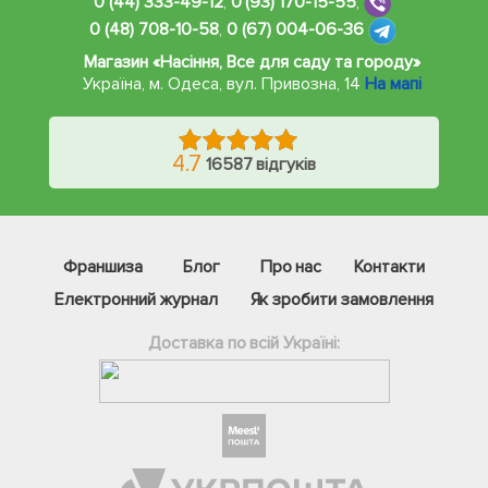
0 (44) 333-49-12
,
0 (93) 170-15-55
,
0 (48) 708-10-58
,
0 (67) 004-06-36
Магазин «Насіння, Все для саду та городу»
Україна, м. Одеса
,
вул. Привозна, 14
На мапі
4.7
16587 відгуків
Франшиза
Блог
Про нас
Контакти
Електронний журнал
Як зробити замовлення
Доставка по всій Україні:
Фейсбук
Телеграм
Вайбер