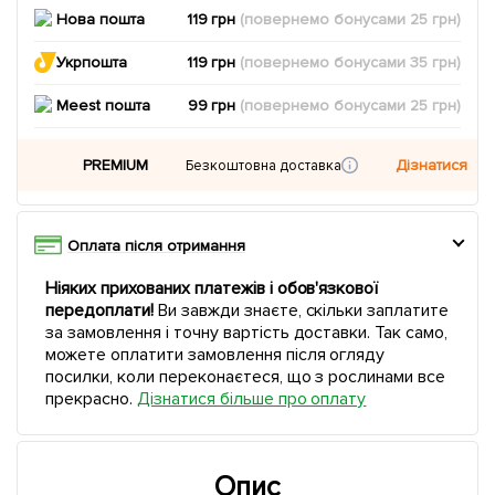
Нова пошта
119 грн
(повернемо
бонусами
25
грн)
Укрпошта
119 грн
(повернемо
бонусами
35
грн)
Meest пошта
99 грн
(повернемо
бонусами
25
грн)
PREMIUM
Дізнатися
Безкоштовна доставка
Оплата після отримання
Ніяких прихованих платежів і обов'язкової
передоплати!
Ви завжди знаєте, скільки заплатите
за замовлення і точну вартість доставки. Так само,
можете оплатити замовлення після огляду
посилки, коли переконаєтеся, що з рослинами все
прекрасно.
Дізнатися більше про оплату
Опис