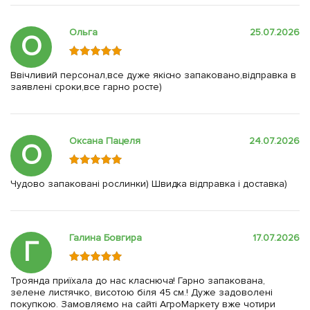
Ольга
25.07.2026
О
Ввічливий персонал,все дуже якісно запаковано,відправка в
заявлені сроки,все гарно росте)
Оксана Пацеля
24.07.2026
О
Чудово запаковані рослинки) Швидка відправка і доставка)
Галина Бовгира
17.07.2026
Г
Троянда приїхала до нас класнюча! Гарно запакована,
зелене листячко, висотою біля 45 см.! Дуже задоволені
покупкою. Замовляємо на сайті АгроМаркету вже чотири