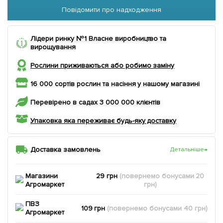
Повідомити про надходження
Лідери ринку №1 Власне виробництво та
вирощування
Рослини приживаються або робимо заміну
16 000 сортів рослин та насіння у нашому магазині
Перевірено в садах 3 000 000 клієнтів
Упаковка яка переживає будь-яку доставку
Доставка замовлень
Детальніше
→
Магазини
29 грн
(повернемо
бонусами
20
Агромаркет
грн)
ПВЗ
109 грн
(повернемо
бонусами
40
грн)
Агромаркет