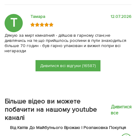
Тамара
12.07.2026
Т
Дякую за мирт кімнатний - дійшов в гарному стані,не
дивлячись на те,що прийшлось рослини в пути знаходиться
більше 70 годин - був гарно упакован и вижил попри всі
негаразди
Дивитися всі відгуки (16587)
Більше відео ви можете
Дивитися
побачити на нашому youtube
все
каналі
Від Квітів До Майбутнього Врожаю | Розпаковка Покупця