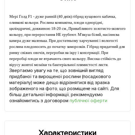
Мері Голд F1 - дуже ранній (40 днів) гібрид кущового кабачка,
оливкові кольори. Рослина компактна, плоди однорідні,
циліндричні, довжиною 18-20 см., Привабливого золотисто-жовгого
кольору, при переростання НЕ грубеют. М'якуш білий, насіннєва
камера дуже маленька. При достатньому харчуванні і вологості
рослина плодоносить до початку заморозків. Гібрид придатний для
ринку свіжих овочів, переробки на ікру і консервації. При
переробці плоди не втрачають свого кольору. Висока стійкість до
вірусу жовтої мозаїки та бактеріальної плямистості листя.
Звертаємо увагу на те, що зовнішній вигляд
придбаної та вирощеної рослини (посадкового
матеріалу) може дещо відрізнятися від зразка
зображеного на фото, що розміщене на сайті. Для
більш детальної інформації, рекомендуємо
ознайомитись з договором
публічної оферти
Характеристики