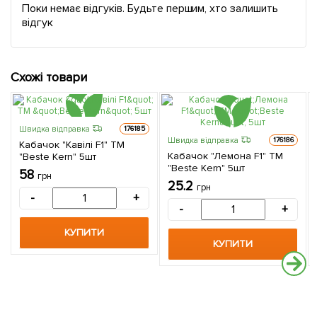
Поки немає відгуків. Будьте першим, хто залишить
відгук
Схожі товари
Швидка відправка
176185
Швидка відправка
176186
Кабачок "Кавілі F1" ТМ
Кабачок "Лемона F1" ТМ
"Beste Kern" 5шт
"Beste Kern" 5шт
58
грн
25.2
грн
-
+
-
+
КУПИТИ
КУПИТИ