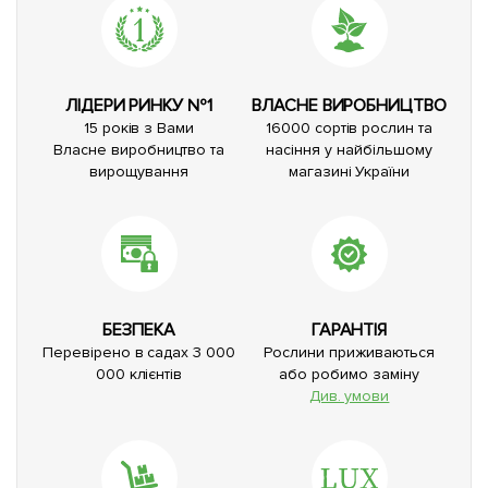
ЛІДЕРИ РИНКУ №1
ВЛАСНЕ ВИРОБНИЦТВО
15 років з Вами
16000 сортів рослин та
Власне виробництво та
насіння у найбільшому
вирощування
магазині України
БЕЗПЕКА
ГАРАНТІЯ
Перевірено в садах 3 000
Рослини приживаються
000 клієнтів
або робимо заміну
Див. умови