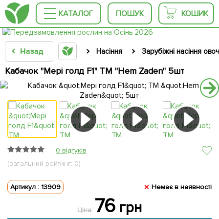
КАТАЛОГ
ПОШУК
КОШИК
Назад
Насіння
Зарубіжні насіння овоч
Кабачок "Мері голд F1" ТМ "Hem Zaden" 5шт
0 відгуків
(загальний рейтинг: 0)
Артикул : 13909
Немає в наявності
76
грн
Ціна: