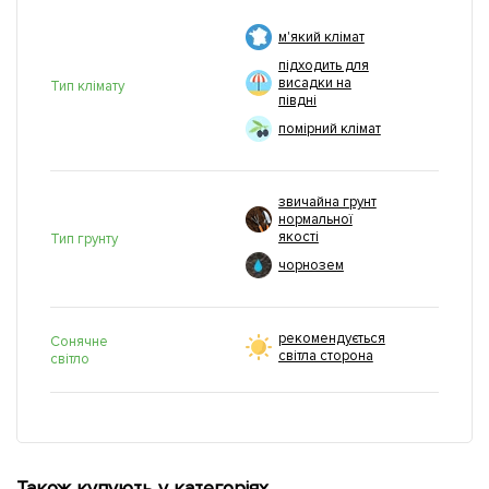
м'який клімат
підходить для
висадки на
Тип клімату
півдні
помірний клімат
звичайна грунт
нормальної
якості
Тип грунту
чорнозем
рекомендується
Сонячне
світла сторона
світло
Також купують у категоріях