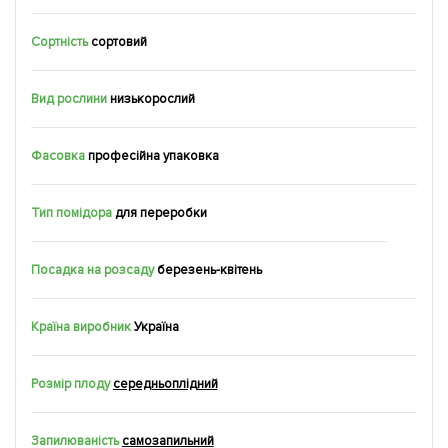
Сортність
сортовий
Вид рослини
низькорослий
Фасовка
професійна упаковка
Тип помідора
для переробки
Посадка на розсаду
березень-квітень
Країна виробник
Україна
Розмір плоду
середньоплідний
Запилюваність
самозапильний