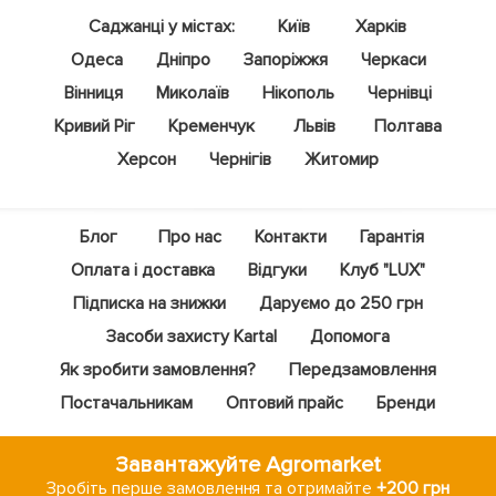
Саджанці у містах:
Київ
Харків
Одеса
Дніпро
Запоріжжя
Черкаси
Вінниця
Миколаїв
Нікополь
Чернівці
Кривий Ріг
Кременчук
Львів
Полтава
Херсон
Чернігів
Житомир
Блог
Про нас
Контакти
Гарантія
Оплата і доставка
Відгуки
Клуб "LUX"
Підписка на знижки
Даруємо до 250 грн
Засоби захисту Kartal
Допомога
Як зробити замовлення?
Передзамовлення
Постачальникам
Оптовий прайс
Бренди
Завантажуйте Agromarket
Зробіть перше замовлення та отримайте
+200 грн