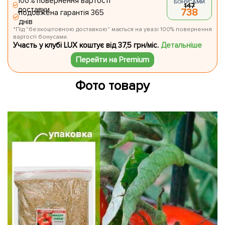
100% повернення вартості
БОНУСАМИ
147
доставки
738
подовжена гарантія 365
днів
*Під "безкоштовною доставкою" мається на увазі 100% повернення
вартості бонусами.
Участь у клубі LUX коштує від 37,5 грн/міс.
Детальніше
Перейти на Premium
Фото товару