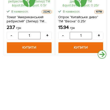
В наявності.
В наявності.
22242
10759
Томат "Американський
Огірок "Китайське диво"
ребристий" (Зипер) ТМ
ТМ "Весна" 0.25г
"Весна" 0.5г
23.7
15.94
грн
грн
-
+
-
+
КУПИТИ
КУПИТИ