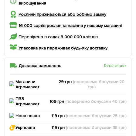
вирощування
Рослини приживаються або робимо заміну
16 000 сортів рослин та насіння у нашому магазині
Перевірено в садах 3 000 000 клієнтів
Упаковка яка переживає будь-яку доставку
Доставка замовлень
Детальніше
→
Магазини
29 грн
(повернемо
бонусами
20
Агромаркет
грн)
ПВЗ
109 грн
(повернемо
бонусами
40
грн)
Агромаркет
Нова пошта
119 грн
(повернемо
бонусами
25
грн)
Укрпошта
119 грн
(повернемо
бонусами
35
грн)