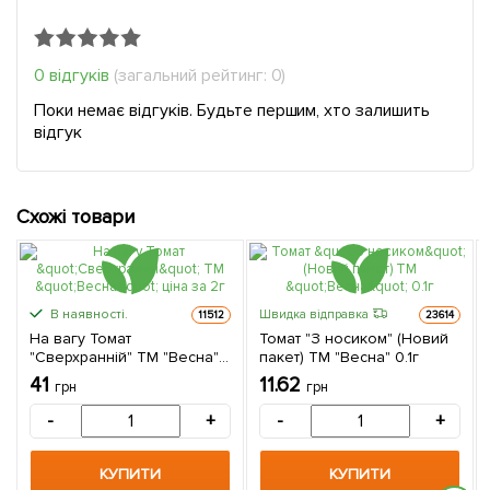
0 відгуків
(загальний рейтинг: 0)
Поки немає відгуків. Будьте першим, хто залишить
відгук
Схожі товари
В наявності.
Швидка відправка
11512
23614
На вагу Томат
Томат "З носиком" (Новий
"Сверхранній" ТМ "Весна"
пакет) ТМ "Весна" 0.1г
ціна за 2г
41
11.62
грн
грн
-
+
-
+
КУПИТИ
КУПИТИ