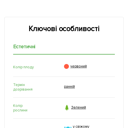
Ключові особливості
Естетичні

червоний
Колір плоду
Термін
ранній
дозрівання
Колір

Зелений
рослини
у свіжому