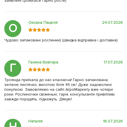
заявлені сроки,все гарно росте)
Оксана Пацеля
24.07.2026
О
Чудово запаковані рослинки) Швидка відправка і доставка)
Галина Бовгира
17.07.2026
Г
Троянда приїхала до нас класнюча! Гарно запакована,
зелене листячко, висотою біля 45 см.! Дуже задоволені
покупкою. Замовляємо на сайті АгроМаркету вже чотири
роки. Рослиночки свіженькі, гарні, консультанти привітливі,
завжди порадять, підкажуть. Дякую!
Наталія
16.07.2026