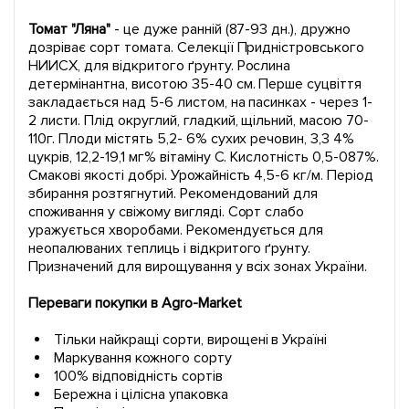
Томат "Ляна"
- це дуже ранній (87-93 дн.), дружно
дозріває сорт томата. Селекції Придністровського
НИИСХ, для відкритого ґрунту. Рослина
детермінантна, висотою 35-40 см. Перше суцвіття
закладається над 5-6 листом, на пасинках - через 1-
2 листи. Плід округлий, гладкий, щільний, масою 70-
110г. Плоди містять 5,2- 6% сухих речовин, 3,3 4%
цукрів, 12,2-19,1 мг% вітаміну С. Кислотність 0,5-087%.
Смакові якості добрі. Урожайність 4,5-6 кг/м. Період
збирання розтягнутий. Рекомендований для
споживання у свіжому вигляді. Сорт слабо
уражується хворобами. Рекомендується для
неопалюваних теплиць і відкритого ґрунту.
Призначений для вирощування у всіх зонах України.
Переваги покупки в Agro-Market
Тільки найкращі сорти, вирощені в Україні
Маркування кожного сорту
100% відповідність сортів
Бережна і цілісна упаковка