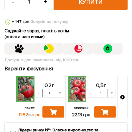
-
+
КУПИТИ
+ 147 грн
бонусів за покупку
Саджайте зараз, платіть потім
(оплата частинами):
Доступно для замовлень від 1000 грн.
Варіанти фасування
0.2г
0,5г
-
+
-
+
пакет
великий
зі
11.62
грн
22.13 грн
22.4
15.5
Лідери ринку №1 Власне виробництво та