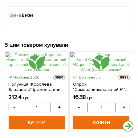
Бренд
Весна
З цим товаром купували
На Осінь-2026
В наявності.
36607
18831
Полуниця "Королева
Огірок
Єлизавета" (ремонтантний
"Самозапилювальний F1"
сорт, ранній термін
ТМ "Весна" 0.25г
212.4
16.38
грн
грн
дозрівання) 5 шт в
(самозапильний)
упаковці
-
+
-
+
КУПИТИ
КУПИТИ