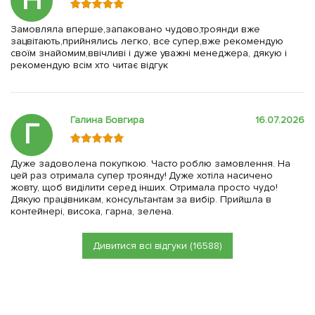
Н
Замовляла вперше,запаковано чудово,троянди вже
зацвітають,прийнялись легко, все супер,вже рекомендую
своїм знайомим,ввічливі і дуже уважні менеджера, дякую і
рекомендую всім хто читає відгук
Галина Бовгира
16.07.2026
Г
Дуже задоволена покупкою. Часто роблю замовлення. На
цей раз отримала супер троянду! Дуже хотіла насичено
жовту, щоб виділити серед інших. Отримала просто чудо!
Дякую працівникам, консультантам за вибір. Прийшла в
контейнері, висока, гарна, зелена.
Дивитися всі відгуки (16588)