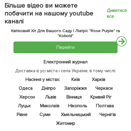
Більше відео ви можете
Дивитися
побачити на нашому youtube
все
каналі
Квітковий Хіт Для Вашого Саду | Ліатріс "Rose Purple" та
"Kobold"
Перейти
Електронний журнал
Доставка в усі міста і села України, в тому числі:
Насіння у містах:
Київ
Харків
Одеса
Дніпро
Запоріжжя
Черкаси
Херсон
Львів
Вінниця
Кривий Ріг
Луцьк
Миколаїв
Нікополь
Полтава
Рівне
Суми
Хмельницький
Чернігів
Житомир