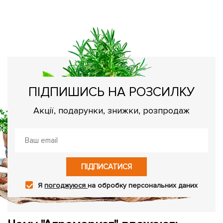
Ч
Ос
ПІДПИШИСЬ НА РОЗСИЛКУ
Акції, подарунки, знижки, розпродаж
ПІДПИСАТИСЯ
Я
погоджуюся
на обробку персональних даних