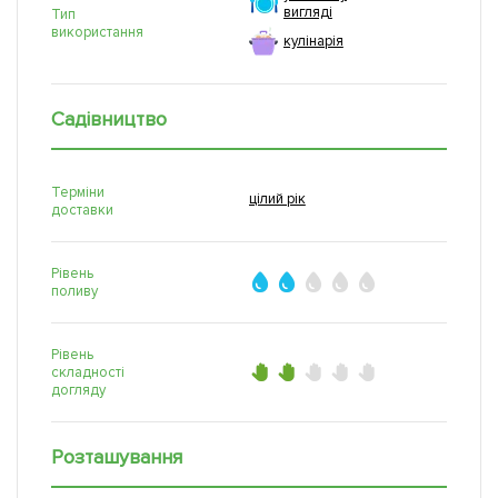
вигляді
Тип
використання
кулінарія
Садівництво
Терміни
цілий рік
доставки
Рівень
поливу
Рівень
складності
догляду
Розташування