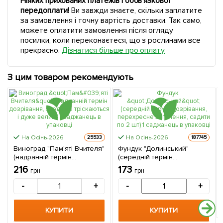
Ніяких прихованих платежів і обов'язкової
передоплати!
Ви завжди знаєте, скільки заплатите
за замовлення і точну вартість доставки. Так само,
можете оплатити замовлення після огляду
посилки, коли переконаєтеся, що з рослинами все
прекрасно.
Дізнатися більше про оплату
З цим товаром рекомендують
На Осінь-2026
На Осінь-2026
25533
187745
Виноград "Пам'яті Вчителя"
Фундук "Долинський"
(надранній термін
(середній термін
дозрівання, ягоди не
дозрівання, перехресне
216
173
грн
грн
тріскаються і дуже великі) 1
запилення, садити по 2 шт)
саджанець в упаковці
1 саджанець в упаковці
-
+
-
+
КУПИТИ
КУПИТИ