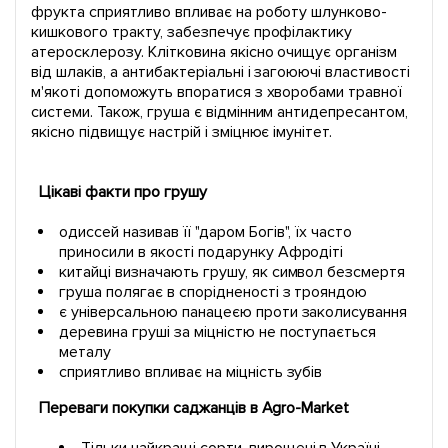
фрукта сприятливо впливає на роботу шлунково-
кишкового тракту, забезпечує профілактику
атеросклерозу. Клітковина якісно очищує організм
від шлаків, а антибактеріальні і загоюючі властивості
м'якоті допоможуть впоратися з хворобами травної
системи. Також, груша є відмінним антидепресантом,
якісно підвищує настрій і зміцнює імунітет.
Цікаві факти про грушу
одиссей називав її "даром Богів", їх часто
приносили в якості подарунку Афродіті
китайці визначають грушу, як символ безсмертя
груша полягає в спорідненості з трояндою
є універсальною панацеєю проти заколисування
деревина груші за міцністю не поступається
металу
сприятливо впливає на міцність зубів
Переваги покупки саджанців в Agro-Market