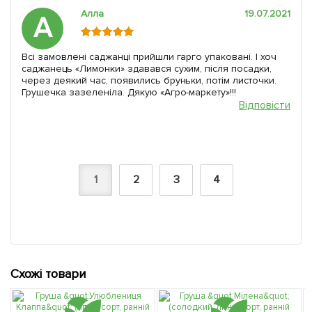
Алла
19.07.2021
А
Всі замовлені саджанці прийшли гарго упаковані. І хоч
саджанець «Лимонки» здавався сухим, після посадки,
через деякий час, появились бруньки, потім листочки.
Грушечка зазеленіла. Дякую «Агро-маркету»!!!
Відповісти
1
2
3
4
Схожі товари