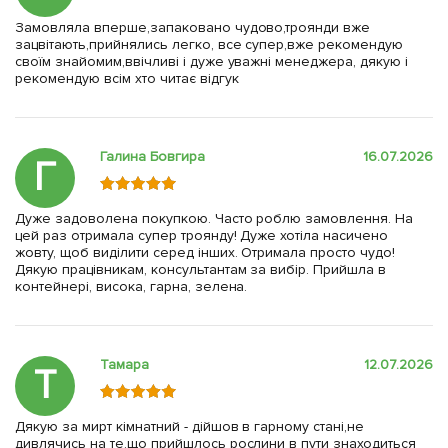
Замовляла вперше,запаковано чудово,троянди вже
зацвітають,прийнялись легко, все супер,вже рекомендую
своїм знайомим,ввічливі і дуже уважні менеджера, дякую і
рекомендую всім хто читає відгук
Галина Бовгира
16.07.2026
Г
Дуже задоволена покупкою. Часто роблю замовлення. На
цей раз отримала супер троянду! Дуже хотіла насичено
жовту, щоб виділити серед інших. Отримала просто чудо!
Дякую працівникам, консультантам за вибір. Прийшла в
контейнері, висока, гарна, зелена.
Тамара
12.07.2026
Т
Дякую за мирт кімнатний - дійшов в гарному стані,не
дивлячись на те,що прийшлось рослини в пути знаходиться