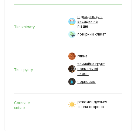
підходить для
висадки на
півдні
Тип клімату
помірний клімат
глина
звичайна грунт
нормальної
Тип грунту
якості
чорнозем
рекомендується
Сонячне
світла сторона
світло