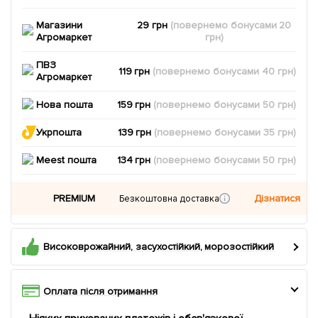
Магазини
29 грн
(повернемо
бонусами
20
Агромаркет
грн)
ПВЗ
119 грн
(повернемо
бонусами
40
грн)
Агромаркет
Нова пошта
159 грн
(повернемо
бонусами
50
грн)
Укрпошта
139 грн
(повернемо
бонусами
35
грн)
Meest пошта
134 грн
(повернемо
бонусами
50
грн)
PREMIUM
Дізнатися
Безкоштовна доставка
Високоврожайний, засухостійкий, морозостійкий
Оплата після отримання