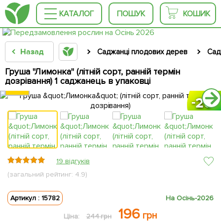
КАТАЛОГ
ПОШУК
КОШИК
Назад
Саджанці плодових дерев
Сад
Груша "Лимонка" (літній сорт, ранній термін
дозрівання) 1 саджанець в упаковці
20
20
20
20
19 відгуків
(загальний рейтинг: 4.9)
Артикул : 15782
На Осінь-2026
196
грн
Ціна:
244 грн