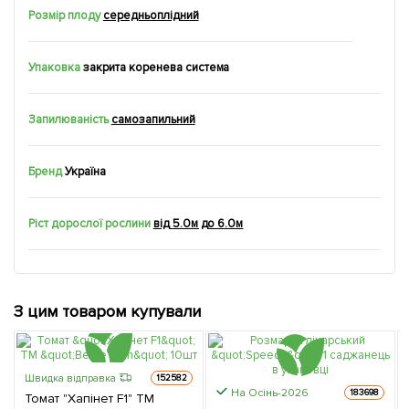
Розмір плоду
середньоплідний
Упаковка
закрита коренева система
Запилюваність
самозапильний
Бренд
Україна
Ріст дорослої рослини
від 5.0м до 6.0м
З цим товаром купували
Швидка відправка
152582
На Осінь-2026
183698
Томат "Хапінет F1" ТМ