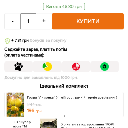
Вигода 48.80 грн
-
+
КУПИТИ
+ 7.81 грн
бонусів за покупку
Саджайте зараз, платіть потім
(оплата частинами):
Доступно для замовлень від 1000 грн.
Ідеальний комплект
Груша "Лимонка" (літній сорт, ранній термін дозрівання)
244
грн.
196
грн.
упер
Бiо каталiзатор зростання "КОРНЕВИН АГР"
ТМ