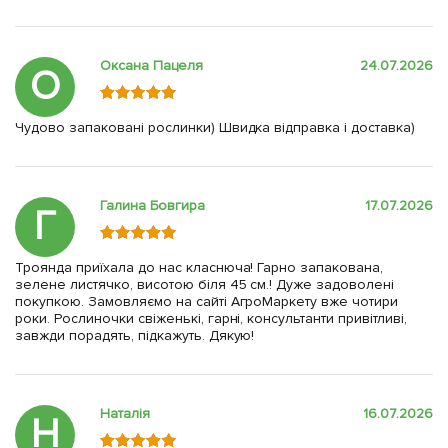
Оксана Пацеля
24.07.2026
О
Чудово запаковані рослинки) Швидка відправка і доставка)
Галина Бовгира
17.07.2026
Г
Троянда приїхала до нас класнюча! Гарно запакована,
зелене листячко, висотою біля 45 см.! Дуже задоволені
покупкою. Замовляємо на сайті АгроМаркету вже чотири
роки. Рослиночки свіженькі, гарні, консультанти привітливі,
завжди порадять, підкажуть. Дякую!
Наталія
16.07.2026
Н