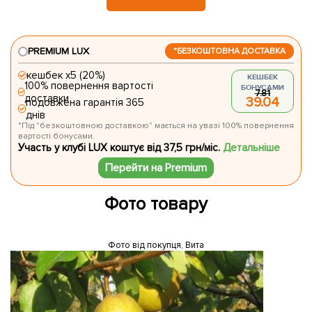
PREMIUM LUX
*БЕЗКОШТОВНА ДОСТАВКА
кешбек х5 (20%)
КЕШБЕК
100% повернення вартості
БОНУСАМИ
7.81
доставки
39.04
подовжена гарантія 365
днів
*Під "безкоштовною доставкою" мається на увазі 100% повернення
вартості бонусами.
Участь у клубі LUX коштує від 37,5 грн/міс.
Детальніше
Перейти на Premium
Фото товару
Фото від покупця, Вита