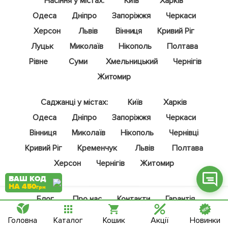
Насіння у містах:
Київ
Харків
Одеса
Дніпро
Запоріжжя
Черкаси
Херсон
Львів
Вінниця
Кривий Ріг
Луцьк
Миколаїв
Нікополь
Полтава
Фейсбук
Рівне
Суми
Хмельницький
Чернігів
Житомир
Телеграм
Вайбер
Саджанці у містах:
Київ
Харків
Одеса
Дніпро
Запоріжжя
Черкаси
Інстаграм
Вінниця
Миколаїв
Нікополь
Чернівці
Онлайн чат
Кривий Ріг
Кременчук
Львів
Полтава
Херсон
Чернігів
Житомир
ВАШ КОД
НА 450
грн
Блог
Про нас
Контакти
Гарантія
Оплата і доставка
Відгуки
Клуб "LUX"
Головна
Каталог
Кошик
Акції
Новинки