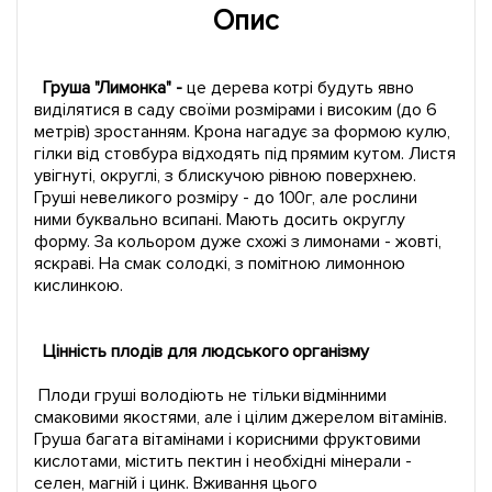
Опис
Груша "Лимонка" -
це дерева котрі будуть явно
виділятися в саду своїми розмірами і високим (до 6
метрів) зростанням. Крона нагадує за формою кулю,
гілки від стовбура відходять під прямим кутом. Листя
увігнуті, округлі, з блискучою рівною поверхнею.
Груші невеликого розміру - до 100г, але рослини
ними буквально всипані. Мають досить округлу
форму. За кольором дуже схожі з лимонами - жовті,
яскраві. На смак солодкі, з помітною лимонною
кислинкою.
Цінність плодів для людського організму
Плоди груші володіють не тільки відмінними
смаковими якостями, але і цілим джерелом вітамінів.
Груша багата вітамінами і корисними фруктовими
кислотами, містить пектин і необхідні мінерали -
селен, магній і цинк. Вживання цього