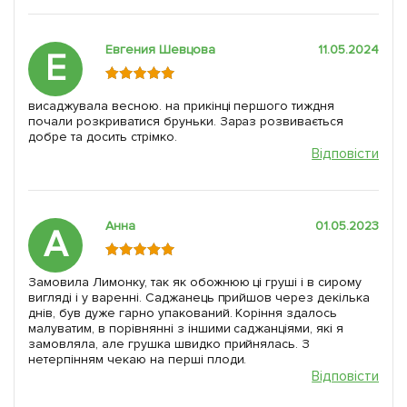
Евгения Шевцова
11.05.2024
Е
висаджувала весною. на прикінці першого тиждня
почали розкриватися бруньки. Зараз розвивається
добре та досить стрімко.
Відповісти
Анна
01.05.2023
А
Замовила Лимонку, так як обожнюю ці груші і в сирому
вигляді і у варенні. Саджанець прийшов через декілька
днів, був дуже гарно упакований. Коріння здалось
малуватим, в порівнянні з іншими саджанціями, які я
замовляла, але грушка швидко прийнялась. З
нетерпінням чекаю на перші плоди.
Відповісти