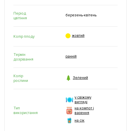
Період
березень-квітень
цвітіння

жовтий
Колір плоду
Термін
ранній
дозрівання
Колір

Зелений
рослини
у свіжому
вигляді
Тип
на компот і
використання
варення
на сік