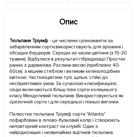
Опис
Тюльпани Тріумф
- це численні і різноманітні за
забарвленням сорти,використовують для зрізання і
обсадки бордюрів. Середні за часом цвітіння (з 15-20
травня). Відбулися в результаті гібридизації Простих
ранніх з дарвинова. Рослини високі (приблизно 40-
60см), з міцним стеблом і великим келихоподібних
квіткою. Часткиоцвітини тупі, щільні, стійкі до
несприятливих умов. За сучасною класифікацією,
сюди включаються більш пізні сорти колишнього
класу Менделевий тюльпанів. Використовуються як
срезочной сорти і для середньої і пізньої вигонки.
Пелюстки тюльпана Тріумф сорти "Atlantis"
пофарбовані в лілово-бузковий колір і створюють
неповторний контраст на клумбі. Один з
найрідкісніших і незвичайних відтінків тюльпана