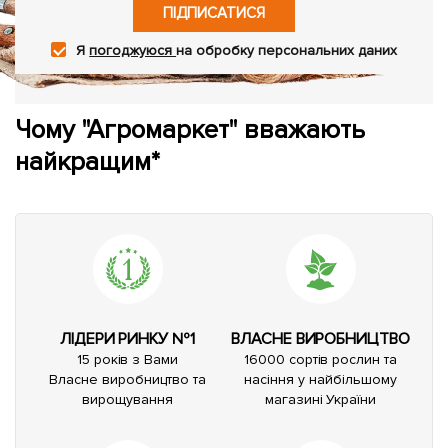
ПІДПИСАТИСЯ
Я
погоджуюся
на обробку персональних даних
Чому "Агромаркет" вважають
найкращим*
ЛІДЕРИ РИНКУ №1
ВЛАСНЕ ВИРОБНИЦТВО
15 років з Вами
16000 сортів рослин та
Власне виробництво та
насіння у найбільшому
вирощування
магазині України