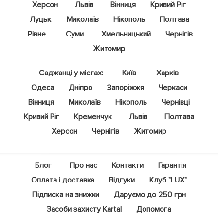
Херсон
Львів
Вінниця
Кривий Ріг
Луцьк
Миколаїв
Нікополь
Полтава
Рівне
Суми
Хмельницький
Чернігів
Житомир
Саджанці у містах:
Київ
Харків
Одеса
Дніпро
Запоріжжя
Черкаси
Вінниця
Миколаїв
Нікополь
Чернівці
Кривий Ріг
Кременчук
Львів
Полтава
Херсон
Чернігів
Житомир
Блог
Про нас
Контакти
Гарантія
Оплата і доставка
Відгуки
Клуб "LUX"
Підписка на знижки
Даруємо до 250 грн
Засоби захисту Kartal
Допомога