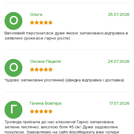
Ольга
25.07.2026
О
Ввічливий персонал,все дуже якісно запаковано,відправка в
заявлені сроки,все гарно росте)
Оксана Пацеля
24.07.2026
О
Чудово запаковані рослинки) Швидка відправка і доставка)
Галина Бовгира
17.07.2026
Г
Троянда приїхала до нас класнюча! Гарно запакована,
зелене листячко, висотою біля 45 см.! Дуже задоволені
покупкою. Замовляємо на сайті АгроМаркету вже чотири