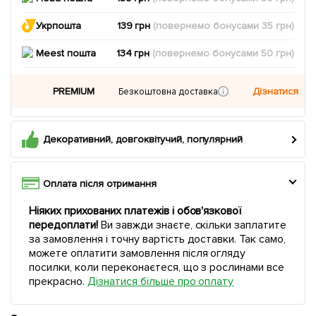
Укрпошта
139 грн
(повернемо
бонусами
35
грн)
Meest пошта
134 грн
(повернемо
бонусами
50
грн)
PREMIUM
Дізнатися
Безкоштовна доставка
Декоративний, довгоквітучий, популярний
Оплата після отримання
Ніяких прихованих платежів і обов'язкової
передоплати!
Ви завжди знаєте, скільки заплатите
за замовлення і точну вартість доставки. Так само,
можете оплатити замовлення після огляду
посилки, коли переконаєтеся, що з рослинами все
прекрасно.
Дізнатися більше про оплату