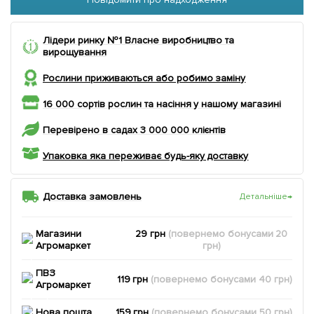
Лідери ринку №1 Власне виробництво та
вирощування
Рослини приживаються або робимо заміну
16 000 сортів рослин та насіння у нашому магазині
Перевірено в садах 3 000 000 клієнтів
Упаковка яка переживає будь-яку доставку
Доставка замовлень
Детальніше
→
Магазини
29 грн
(повернемо
бонусами
20
Агромаркет
грн)
ПВЗ
119 грн
(повернемо
бонусами
40
грн)
Агромаркет
Нова пошта
159 грн
(повернемо
бонусами
50
грн)