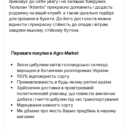
приковує до себе увагу і не залишає байдужих.
Тюльпан "Atlantis" прекрасно доповнить і додасть
родзинку на вашій клумбі, а також ідеально підійде
для зрізання в букети. До його достоїнств можна
віднести і прекрасну стійкість до опадів і вітрам,
завдяки міцному, стійкому бутона.
Переваги покупки в Agro-Market
Якісні цибулини квітів голландської селекції,
вирощені в ботанічних розплідниках України
100% відповідність сорту
Приживлюваність в будь-якому регіоні країни
Здійснення доставки в провітрюваній
поліетиленовій упаковці, що повністю виключає
дебати і гниття цибулин під час транспортування
Маркування кожного сорту
Ми дбаємо про якість Ваших придбань в нашому
магазині