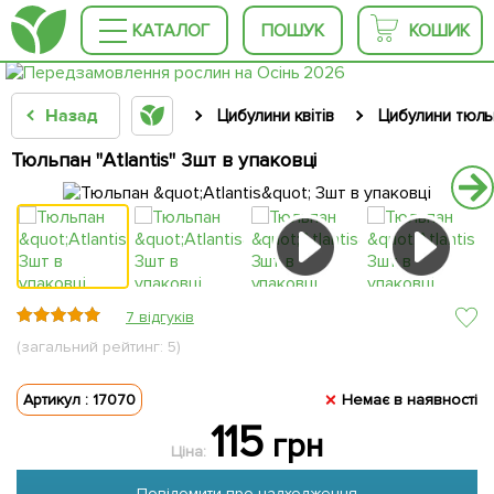
КАТАЛОГ
ПОШУК
КОШИК
Назад
Цибулини квітів
Цибулини тюль
Тюльпан "Atlantis" 3шт в упаковці
7 відгуків
(загальний рейтинг: 5)
Артикул : 17070
Немає в наявності
115
грн
Ціна:
Повідомити про надходження