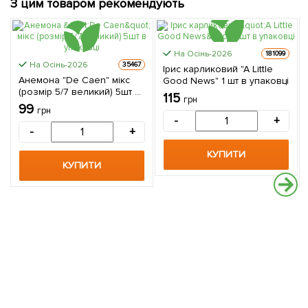
З цим товаром рекомендують
На Осінь-2026
181099
На Осінь-2026
35467
Ірис карликовий "A Little
Анемона "De Caen" мікс
Good News" 1 шт в упаковці
(розмір 5/7 великий) 5шт в
115
грн
упаковці
99
грн
-
+
-
+
КУПИТИ
КУПИТИ