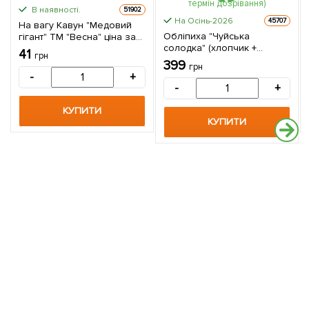
В наявності.
51902
На Осінь-2026
45707
На вагу Кавун "Медовий
Обліпиха "Чуйська
гігант" ТМ "Весна" ціна за
солодка" (хлопчик +
5г
41
грн
дівчинка) комплект 2шт
399
грн
(ранній термін дозрівання)
-
+
-
+
КУПИТИ
КУПИТИ