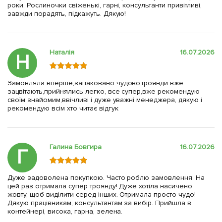
роки. Рослиночки свіженькі, гарні, консультанти привітливі,
завжди порадять, підкажуть. Дякую!
Наталія
16.07.2026
Н
Замовляла вперше,запаковано чудово,троянди вже
зацвітають,прийнялись легко, все супер,вже рекомендую
своїм знайомим,ввічливі і дуже уважні менеджера, дякую і
рекомендую всім хто читає відгук
Галина Бовгира
16.07.2026
Г
Дуже задоволена покупкою. Часто роблю замовлення. На
цей раз отримала супер троянду! Дуже хотіла насичено
жовту, щоб виділити серед інших. Отримала просто чудо!
Дякую працівникам, консультантам за вибір. Прийшла в
контейнері, висока, гарна, зелена.