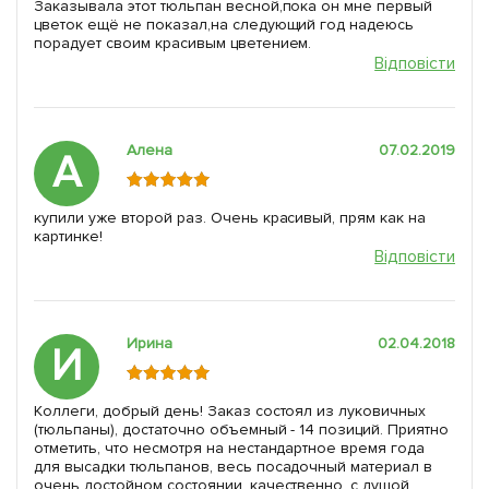
Заказывала этот тюльпан весной,пока он мне первый
цветок ещё не показал,на следующий год надеюсь
порадует своим красивым цветением.
Відповісти
Алена
07.02.2019
А
купили уже второй раз. Очень красивый, прям как на
картинке!
Відповісти
Ирина
02.04.2018
И
Коллеги, добрый день! Заказ состоял из луковичных
(тюльпаны), достаточно объемный - 14 позиций. Приятно
отметить, что несмотря на нестандартное время года
для высадки тюльпанов, весь посадочный материал в
очень достойном состоянии. качественно, с душой