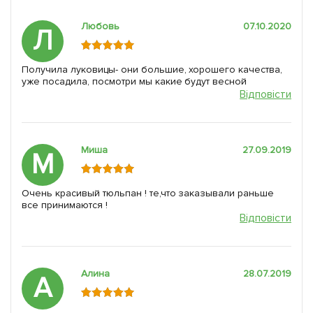
Любовь
07.10.2020
Л
Получила луковицы- они большие, хорошего качества,
уже посадила, посмотри мы какие будут весной
Відповісти
Миша
27.09.2019
М
Очень красивый тюльпан ! те,что заказывали раньше
все принимаются !
Відповісти
Алина
28.07.2019
А