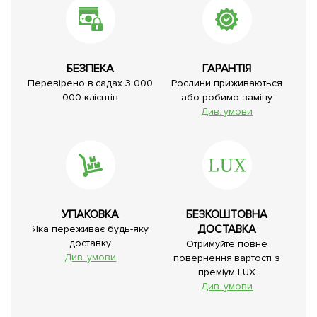
БЕЗПЕКА
ГАРАНТІЯ
Перевірено в садах 3 000
Рослини приживаються
000 клієнтів
або робимо заміну
Див. умови
УПАКОВКА
БЕЗКОШТОВНА
ДОСТАВКА
Яка переживає будь-яку
доставку
Отримуйте повне
Див. умови
повернення вартості з
преміум LUX
Див. умови