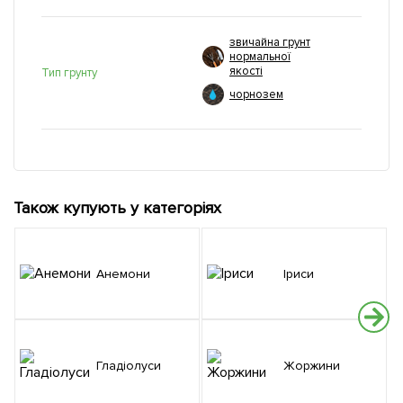
звичайна грунт
нормальної
якості
Тип грунту
чорнозем
Також купують у категоріях
Анемони
Іриси
Гладіолуси
Жоржини