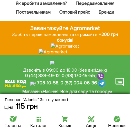
Як зробити замовлення?
Передзамовлення
Постачальникам
Оптовий прайс
Бренди
Фейсбук
Телеграм
Завантажуйте Agromarket
Зробіть перше замовлення та отримайте
+200 грн
Вайбер
бонусів!
Інстаграм
Онлайн чат
Дзвоніть з 09:00 до 18:00 (без вихідних)
0 (44) 333-49-12
,
0 (93) 170-15-55
,
ВАШ КОД
0 (48) 708-10-58
,
0 (67) 004-06-36
НА 450
грн
Магазин «Насіння, Все для саду та городу»
Україна, м. Одеса
,
вул. Привозна, 14
На мапі
Тюльпан "Atlantis" 3шт в упаковці
115
грн
Ціна
4.7
16588 відгуків
Головна
Каталог
Кошик
Акції
Новинки