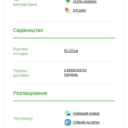
стоїть окремо
використання
під зріз
Садівництво
Відстань
10-20см
посадки
з вересня по
Терміни
грудень
доставки
Розташування
помірний клімат
Тип клімату
стійкий до вітру