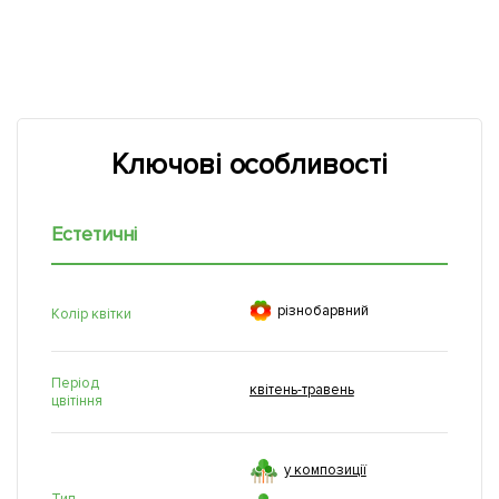
Ключові особливості
Естетичні

рiзнобарвний
Колір квітки
Період
квітень-травень
цвітіння
у композиції
Тип