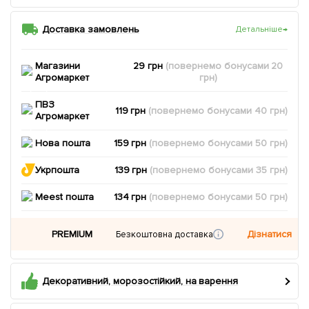
Доставка замовлень
Детальніше
→
Магазини
29 грн
(повернемо
бонусами
20
Агромаркет
грн)
ПВЗ
119 грн
(повернемо
бонусами
40
грн)
Агромаркет
Нова пошта
159 грн
(повернемо
бонусами
50
грн)
Укрпошта
139 грн
(повернемо
бонусами
35
грн)
Meest пошта
134 грн
(повернемо
бонусами
50
грн)
PREMIUM
Дізнатися
Безкоштовна доставка
Декоративний, морозостійкий, на варення