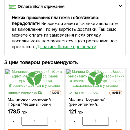
Оплата після отримання
Ніяких прихованих платежів і обов'язкової
передоплати!
Ви завжди знаєте, скільки заплатите
за замовлення і точну вартість доставки. Так само,
можете оплатити замовлення після огляду
посилки, коли переконаєтеся, що з рослинами все
прекрасно.
Дізнатися більше про оплату
З цим товаром рекомендують
На Осінь-2026
Швидка відправка
43048
189485
Малиново - ожиновий
Малина "Брусвяна"
гібрид "Медана" (ранні
(ремонтантний
терміни дозрівання)
високоврожайний та
178.5
121
грн
грн
(Кореневище) 1 шт в
великоплідний сорт) 1-
упаковці
річний саджанець 1 шт в
-
+
-
+
упаковці