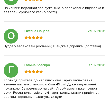
Ввічливий персонал,все дуже якісно запаковано,відправка в
заявлені сроки,все гарно росте)
Оксана Пацеля
24.07.2026
О
Чудово запаковані рослинки) Швидка відправка і доставка)
Галина Бовгира
17.07.2026
Г
Троянда приїхала до нас класнюча! Гарно запакована,
зелене листячко, висотою біля 45 см.! Дуже задоволені
покупкою. Замовляємо на сайті АгроМаркету вже чотири
роки. Рослиночки свіженькі, гарні, консультанти привітливі,
завжди порадять, підкажуть. Дякую!