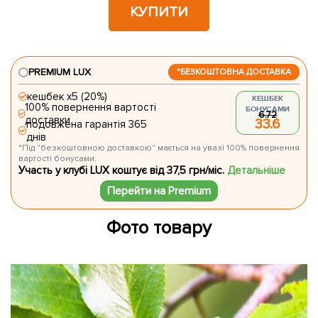
КУПИТИ
PREMIUM LUX
*БЕЗКОШТОВНА ДОСТАВКА
кешбек х5 (20%)
КЕШБЕК
100% повернення вартості
БОНУСАМИ
6.72
доставки
33.6
подовжена гарантія 365
днів
*Під "безкоштовною доставкою" мається на увазі 100% повернення
вартості бонусами.
Участь у клубі LUX коштує від 37,5 грн/міс.
Детальніше
Перейти на Premium
Фото товару