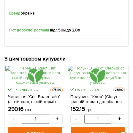
Бренд
Україна
Ріст дорослої рослини
від 1,50м до 2,0м
З цим товаром купували
На Осінь-2026
На Осінь-2026
175139
25800
Черешня "Світ Валентайн"
Полуниця "Клер" (Clery)
(літній сорт, пізній термін
(ранній термін дозрівання,
дозрівання) 1 саджанець в
дуже великі гарні ягоди) 5
290.16
152.15
грн
грн
упаковці
шт в упаковці
-
+
-
+