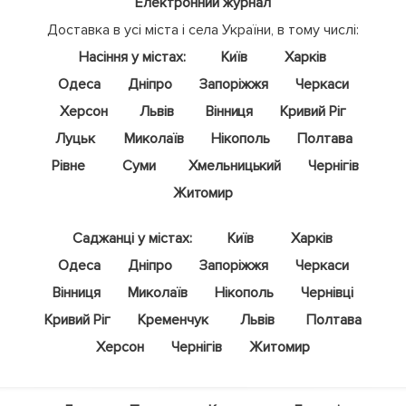
Електронний журнал
Доставка в усі міста і села України, в тому числі:
Насіння у містах:
Київ
Харків
Одеса
Дніпро
Запоріжжя
Черкаси
Херсон
Львів
Вінниця
Кривий Ріг
Луцьк
Миколаїв
Нікополь
Полтава
Рівне
Суми
Хмельницький
Чернігів
Житомир
Саджанці у містах:
Київ
Харків
Одеса
Дніпро
Запоріжжя
Черкаси
Вінниця
Миколаїв
Нікополь
Чернівці
Кривий Ріг
Кременчук
Львів
Полтава
Херсон
Чернігів
Житомир