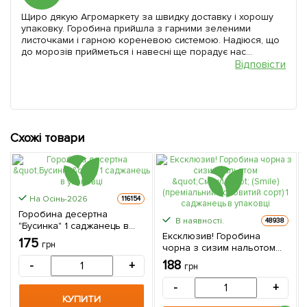
Щиро дякую Агромаркету за швидку доставку і хорошу
упаковку. Горобина прийшла з гарними зеленими
листочками і гарною кореневою системою. Надіюся, що
до морозів прийметься і навесні ще порадує нас...
Відповісти
Схожі товари
На Осінь-2026
116154
Горобина десертна
В наявності.
48938
"Бусинка" 1 саджанець в
Ексклюзив! Горобина
упаковці
175
грн
чорна з сизим нальотом
"Смаил" (Smile)
188
-
+
грн
(преміальний соковитий
сорт) 1 саджанець в
-
+
упаковці
КУПИТИ