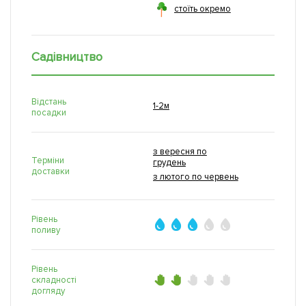
стоїть окремо
Садівництво
Відстань
1-2м
посадки
з вересня по
Терміни
грудень
доставки
з лютого по червень
Рівень
поливу
Рівень
складності
догляду