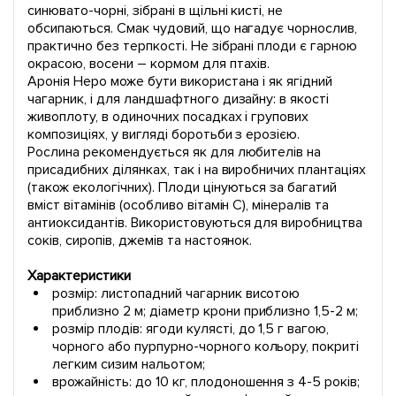
синювато-чорні, зібрані в щільні кисті, не
обсипаються. Смак чудовий, що нагадує чорнослив,
практично без терпкості. Не зібрані плоди є гарною
окрасою, восени – кормом для птахів.
Аронія Неро може бути використана і як ягідний
чагарник, і для ландшафтного дизайну: в якості
живоплоту, в одиночних посадках і групових
композиціях, у вигляді боротьби з ерозією.
Рослина рекомендується як для любителів на
присадибних ділянках, так і на виробничих плантаціях
(також екологічних). Плоди цінуються за багатий
вміст вітамінів (особливо вітамін C), мінералів та
антиоксидантів. Використовуються для виробництва
соків, сиропів, джемів та настоянок.
Характеристики
розмір: листопадний чагарник висотою
приблизно 2 м; діаметр крони приблизно 1,5-2 м;
розмір плодів: ягоди кулясті, до 1,5 г вагою,
чорного або пурпурно-чорного кольору, покриті
легким сизим нальотом;
врожайність: до 10 кг, плодоношення з 4-5 років;