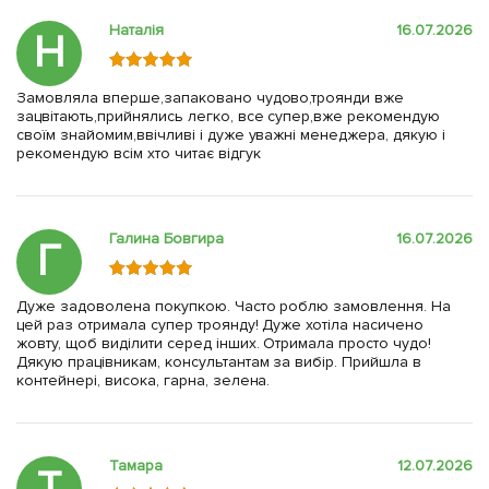
Наталія
16.07.2026
Н
Замовляла вперше,запаковано чудово,троянди вже
зацвітають,прийнялись легко, все супер,вже рекомендую
своїм знайомим,ввічливі і дуже уважні менеджера, дякую і
рекомендую всім хто читає відгук
Галина Бовгира
16.07.2026
Г
Дуже задоволена покупкою. Часто роблю замовлення. На
цей раз отримала супер троянду! Дуже хотіла насичено
жовту, щоб виділити серед інших. Отримала просто чудо!
Дякую працівникам, консультантам за вибір. Прийшла в
контейнері, висока, гарна, зелена.
Тамара
12.07.2026
Т