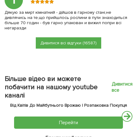
Дякую за мирт кімнатний - дійшов в гарному стані,не
дивлячись на те,що прийшлось рослини в пути знаходиться
більше 70 годин - був гарно упакован и вижил попри всі
негаразди
Дивитися всі відгуки (16587)
Більше відео ви можете
Дивитися
побачити на нашому youtube
все
каналі
Від Квітів До Майбутнього Врожаю | Розпаковка Покупця
Перейти