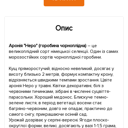
Опис
Аронія "Неро" (горобина чорноплідна)
– це
великоплідний сорт німецької селекції. Один із самих
морозостійких сортів чорноплідної горобини.
Кущ пряморостучий, відносно невеликий, досягає у
висоту близько 2 метрів, формує компактну крону,
відрізняється швидкими темпами зростання. Цвіте
аронія Неро у травні. Квітки декоративні, білі з
червоними тичинками, зібрані в численні суцвіття-
парасольки. Хороший медонос. Блискуче темно-
зелене листя, в період вегетації, восени стає
багряно-червоним, довго не опадає, практично до
самого снігу, прикрашаючи осінній сад.
Урожай дозріває у серпні-вересні. Ягоди плоско-
округлої форми, великі, досягають у вазі 1-1,5 грама,