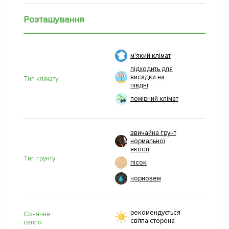
Розташування
м'який клімат
підходить для
висадки на
Тип клімату
півдні
помірний клімат
звичайна грунт
нормальної
якості
Тип грунту
пісок
чорнозем
рекомендується
Сонячне
світла сторона
світло