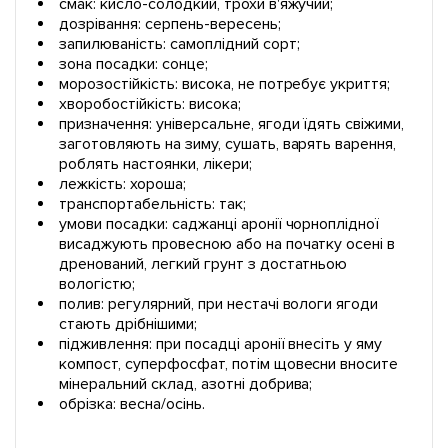
смак: кисло-солодкий, трохи в'яжучий;
дозрівання: серпень-вересень;
запилюваність: самоплідний сорт;
зона посадки: сонце;
морозостійкість: висока, не потребує укриття;
хворобостійкість: висока;
призначення: універсальне, ягоди їдять свіжими,
заготовляють на зиму, сушать, варять варення,
роблять настоянки, лікери;
лежкість: хороша;
транспортабельність: так;
умови посадки: саджанці аронії чорноплідної
висаджують провесною або на початку осені в
дренований, легкий грунт з достатньою
вологістю;
полив: регулярний, при нестачі вологи ягоди
стають дрібнішими;
підживлення: при посадці аронії внесіть у яму
компост, суперфосфат, потім щовесни вносите
мінеральний склад, азотні добрива;
обрізка: весна/осінь.