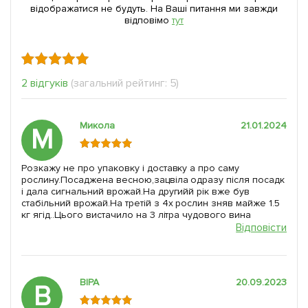
відображатися не будуть. На Ваші питання ми завжди
відповімо
тут
2 відгуків
(загальний рейтинг: 5)
Микола
21.01.2024
М
Розкажу не про упаковку і доставку а про саму
рослину.Посаджена весною,зацвіла одразу після посадк
і дала сигнальний врожай.На другийй рік вже був
стабільний врожай.На третій з 4х рослин зняв майже 1.5
кг ягід..Цього вистачило на 3 літра чудового вина
Відповісти
ВІРА
20.09.2023
В