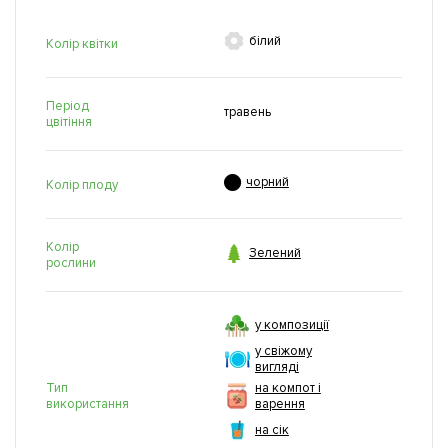

білий
Колір квітки
Період
травень
цвітіння

чорний
Колір плоду
Колір

Зелений
рослини
у композиції
у свіжому
вигляді
Тип
на компот і
використання
варення
на сік