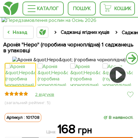
КАТАЛОГ
ПОШУК
КОШИК
Назад
Саджанці ягідних кущів
Саджан
Аронія "Неро" (горобина чорноплідна) 1 саджанець
в упаковці
2 відгуків
(загальний рейтинг: 5)
Артикул : 101708
В наявності.
168
грн
Ціна: