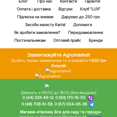
Блог
Про нас
Контакти
Гарантія
Оплата і доставка
Відгуки
Клуб "LUX"
Підписка на знижки
Даруємо до 250 грн
Засоби захисту Kartal
Допомога
Як зробити замовлення?
Передзамовлення
Постачальникам
Оптовий прайс
Бренди
Завантажуйте Agromarket
Зробіть перше замовлення та отримайте
+200 грн
бонусів!
Дзвоніть з 09:00 до 18:00 (без вихідних)
0 (44) 333-49-12
,
0 (93) 170-15-55
,
0 (48) 708-10-58
,
0 (67) 004-06-36
Магазин «Насіння, Все для саду та городу»