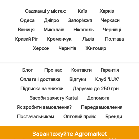
Саджанці у містах:
Київ
Харків
Одеса
Дніпро
Запоріжжя
Черкаси
Вінниця
Миколаїв
Нікополь
Чернівці
Кривий Ріг
Кременчук
Львів
Полтава
Херсон
Чернігів
Житомир
Блог
Про нас
Контакти
Гарантія
Оплата і доставка
Відгуки
Клуб "LUX"
Підписка на знижки
Даруємо до 250 грн
Засоби захисту Kartal
Допомога
Як зробити замовлення?
Передзамовлення
Постачальникам
Оптовий прайс
Бренди
Завантажуйте Agromarket