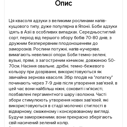
Опис
Ця квасоля адзуки з великими рослинами напів-
кущового типу, дуже популярна в Японії. Боби адзуки
їдять в Азії в особливих випадках. Середньостиглий
сорт, період від першого збору бобів 70-80 днів, з
дружним безперервним плодоношенням до
заморозків. Рослини потужні, напів-кучеряве,
вимагають невеликої опори. Боби темно-зелені,
вузькі, прямі, з загостреним кінчиком, довжиною 50-
70см, Насіння овальне, дрібні, темно-бежевого
кольору при дозріванні, використовуються як
звичайна зернова квасоля. Збір плодів на "лопатку"
починають через 7-9 днів після утворення зав'язей, в
цей час вони найбільш ніжні, соковиті і м'ясисті,
позбавлені пергаментного шару і волокна. Часті
збори стимулюють утворення нових зав'язей, які
використовуються в стадії молочної стиглості в
відварному, смаженому і консервованому вигляді.
Будучи замороженими, вони прекрасно зберігають
свій насичений зелений колір.