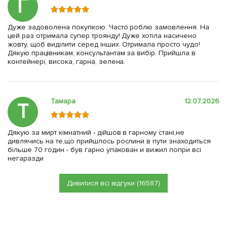
Г
Дуже задоволена покупкою. Часто роблю замовлення. На
цей раз отримала супер троянду! Дуже хотіла насичено
жовту, щоб виділити серед інших. Отримала просто чудо!
Дякую працівникам, консультантам за вибір. Прийшла в
контейнері, висока, гарна, зелена.
Тамара
12.07.2026
Т
Дякую за мирт кімнатний - дійшов в гарному стані,не
дивлячись на те,що прийшлось рослини в пути знаходиться
більше 70 годин - був гарно упакован и вижил попри всі
негаразди
Дивитися всі відгуки (16587)