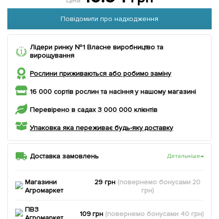
Ціна:
Повідомити про надходження
Лідери ринку №1 Власне виробництво та
вирощування
Рослини приживаються або робимо заміну
16 000 сортів рослин та насіння у нашому магазині
Перевірено в садах 3 000 000 клієнтів
Упаковка яка переживає будь-яку доставку
Доставка замовлень
Детальніше
→
Магазини
29 грн
(повернемо
бонусами
20
Агромаркет
грн)
ПВЗ
109 грн
(повернемо
бонусами
40
грн)
Агромаркет