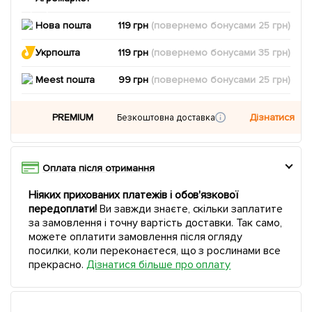
Нова пошта
119 грн
(повернемо
бонусами
25
грн)
Укрпошта
119 грн
(повернемо
бонусами
35
грн)
Meest пошта
99 грн
(повернемо
бонусами
25
грн)
PREMIUM
Дізнатися
Безкоштовна доставка
Оплата після отримання
Ніяких прихованих платежів і обов'язкової
передоплати!
Ви завжди знаєте, скільки заплатите
за замовлення і точну вартість доставки. Так само,
можете оплатити замовлення після огляду
посилки, коли переконаєтеся, що з рослинами все
прекрасно.
Дізнатися більше про оплату