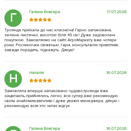
Галина Бовгира
17.07.2026
Г
Троянда приїхала до нас класнюча! Гарно запакована,
зелене листячко, висотою біля 45 см.! Дуже задоволені
покупкою. Замовляємо на сайті АгроМаркету вже чотири
роки. Рослиночки свіженькі, гарні, консультанти привітливі,
завжди порадять, підкажуть. Дякую!
Наталія
16.07.2026
Н
Замовляла вперше,запаковано чудово,троянди вже
зацвітають,прийнялись легко, все супер,вже рекомендую
своїм знайомим,ввічливі і дуже уважні менеджера, дякую і
рекомендую всім хто читає відгук
Галина Бовгира
16.07.2026