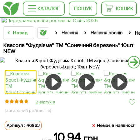
КАТАЛОГ
ПОШУК
КОШИК
Назад
Насіння
Насіння овочів
На
Квасоля "Фудзіяма" ТМ "Сонячний березень" 10шт
NEW
2 відгуків
(загальний рейтинг: 5)
Артикул : 46863
Немає в наявності
10.94
грн