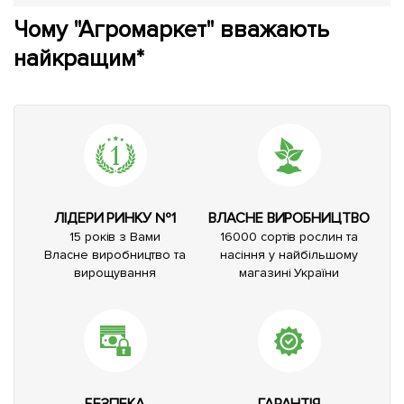
Чому "Агромаркет" вважають
найкращим*
ЛІДЕРИ РИНКУ №1
ВЛАСНЕ ВИРОБНИЦТВО
15 років з Вами
16000 сортів рослин та
Власне виробництво та
насіння у найбільшому
вирощування
магазині України