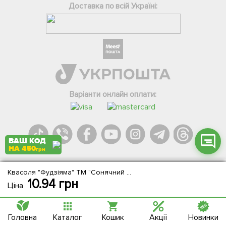
Доставка по всій Україні:
Фейсбук
Телеграм
Вайбер
Інстаграм
Варіанти онлайн оплати:
Онлайн чат
ВАШ КОД
НА 450
грн
Квасоля "Фудзіяма" ТМ "Сонячний березень" 10шт NEW
Agromarket.Copyright © 2013-2026. Всі права захищені
10.94
грн
Ціна
Головна
Каталог
Кошик
Акції
Новинки