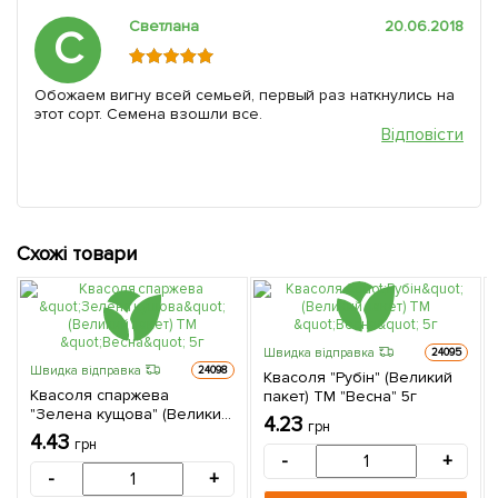
Светлана
20.06.2018
С
Обожаем вигну всей семьей, первый раз наткнулись на
этот сорт. Семена взошли все.
Відповісти
Схожі товари
Швидка відправка
24095
Швидка відправка
24098
Квасоля "Рубін" (Великий
Квасоля спаржева
пакет) ТМ "Весна" 5г
"Зелена кущова" (Великий
4.23
грн
пакет) ТМ "Весна" 5г
4.43
грн
-
+
-
+