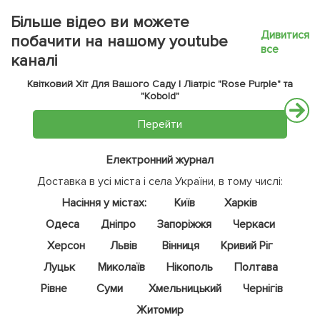
Більше відео ви можете
Дивитися
побачити на нашому youtube
все
каналі
Квітковий Хіт Для Вашого Саду | Ліатріс "Rose Purple" та
"Kobold"
Перейти
Електронний журнал
Доставка в усі міста і села України, в тому числі:
Насіння у містах:
Київ
Харків
Одеса
Дніпро
Запоріжжя
Черкаси
Херсон
Львів
Вінниця
Кривий Ріг
Луцьк
Миколаїв
Нікополь
Полтава
Рівне
Суми
Хмельницький
Чернігів
Житомир