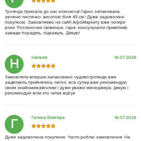
Троянда приїхала до нас класнюча! Гарно запакована,
зелене листячко, висотою біля 45 см.! Дуже задоволені
покупкою. Замовляємо на сайті АгроМаркету вже чотири
роки. Рослиночки свіженькі, гарні, консультанти привітливі,
завжди порадять, підкажуть. Дякую!
Наталія
16.07.2026
Н
Замовляла вперше,запаковано чудово,троянди вже
зацвітають,прийнялись легко, все супер,вже рекомендую
своїм знайомим,ввічливі і дуже уважні менеджера, дякую і
рекомендую всім хто читає відгук
Галина Бовгира
16.07.2026
Г
Дуже задоволена покупкою. Часто роблю замовлення. На