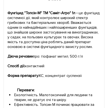
Фунгіцид "Топсін-М" ТМ "Саміт-Агро" 1л -
це фунгіцид
системної дії, який контролює широкий спектр
грибкових та бактеріальних хвороб. Вважається
одним із найнадійніших і найпоширеніших фунгіцидів,
що знайшов широке застосування на виноградниках,
у садах, на польових культурах та овочах. Висока
якість та доступна ціна роблять даний препарат
основою в системі фунгіцидного захисту рослин.
Діюча речовин
про: тіофанат метил, 500 г/л
Спосіб дії:
контактний
Форма препарату:
КС, концентрат суспензії
Переваги:
Екологічність. Малотоксичний для людини та
тварин, не дратує очі та шкіру.
Ефективність. Топсин М починає працювати за