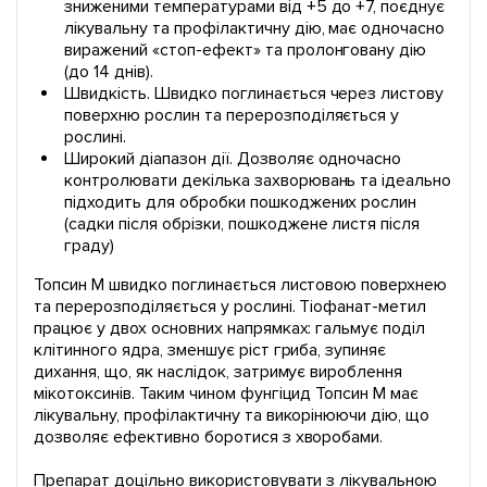
зниженими температурами від +5 до +7, поєднує
лікувальну та профілактичну дію, має одночасно
виражений «стоп-ефект» та пролонговану дію
(до 14 днів).
Швидкість. Швидко поглинається через листову
поверхню рослин та перерозподіляється у
рослині.
Широкий діапазон дії. Дозволяє одночасно
контролювати декілька захворювань та ідеально
підходить для обробки пошкоджених рослин
(садки після обрізки, пошкоджене листя після
граду)
Топсин М швидко поглинається листовою поверхнею
та перерозподіляється у рослині. Тіофанат-метил
працює у двох основних напрямках: гальмує поділ
клітинного ядра, зменшує ріст гриба, зупиняє
дихання, що, як наслідок, затримує вироблення
мікотоксинів. Таким чином фунгіцид Топсин М має
лікувальну, профілактичну та викорінюючи дію, що
дозволяє ефективно боротися з хворобами.
Препарат доцільно використовувати з лікувальною