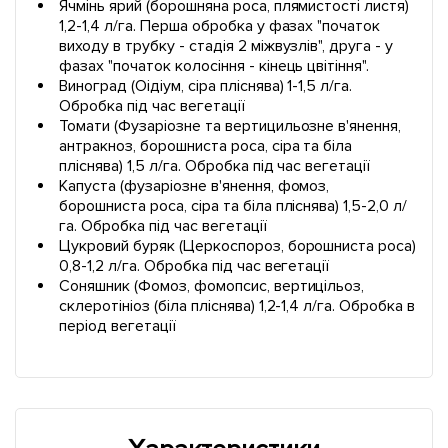
Ячмінь ярий (борошняна роса, плямистості листя)
1,2-1,4 л/га. Перша обробка у фазах "початок
виходу в трубку - стадія 2 міжвузлів", друга - у
фазах "початок колосіння - кінець цвітіння".
Виноград (Оідіум, сіра пліснява) 1-1,5 л/га.
Обробка під час вегетації
Томати (Фузаріозне та вертицильозне в'янення,
антракноз, борошниста роса, сіра та біла
пліснява) 1,5 л/га. Обробка під час вегетації
Капуста (фузаріозне в'янення, фомоз,
борошниста роса, сіра та біла пліснява) 1,5-2,0 л/
га. Обробка під час вегетації
Цукровий буряк (Церкоспороз, борошниста роса)
0,8-1,2 л/га. Обробка під час вегетації
Соняшник (Фомоз, фомопсис, вертицільоз,
склеротініоз (біла пліснява) 1,2-1,4 л/га. Обробка в
період вегетації