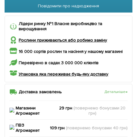
Повідомити про надходження
Лідери ринку №1 Власне виробництво та
вирощування
Рослини приживаються або робимо заміну
16 000 сортів рослин та насіння у нашому магазині
Перевірено в садах 3 000 000 клієнтів
Упаковка яка переживає будь-яку доставку
Доставка замовлень
Детальніше
→
Магазини
29 грн
(повернемо
бонусами
20
Агромаркет
грн)
ПВЗ
109 грн
(повернемо
бонусами
40
грн)
Агромаркет