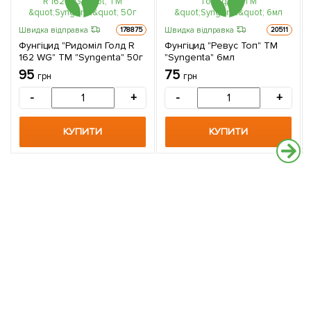
Швидка відправка
Швидка відправка
178875
20511
Фунгіцид "Ридоміл Голд R
Фунгіцид "Ревус Топ" ТМ
162 WG" ТМ "Syngenta" 50г
"Syngenta" 6мл
95
75
грн
грн
-
+
-
+
КУПИТИ
КУПИТИ