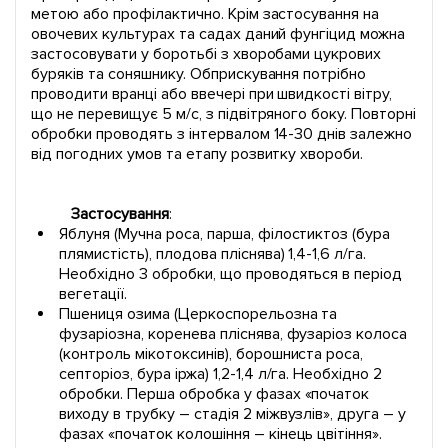
метою або профілактично. Крім застосування на
овочевих культурах та садах даний фунгіцид можна
застосовувати у боротьбі з хворобами цукрових
буряків та соняшнику. Обприскування потрібно
проводити вранці або ввечері при швидкості вітру,
що не перевищує 5 м/с, з підвітряного боку. Повторні
обробки проводять з інтервалом 14-30 днів залежно
від погодних умов та етапу розвитку хвороби.
Застосування
:
Яблуня (Мучна роса, парша, філостиктоз (бура
плямистість), плодова пліснява) 1,4-1,6 л/га.
Необхідно 3 обробки, що проводяться в період
вегетації.
Пшениця озима (Церкоспорельозна та
фузаріозна, коренева пліснява, фузаріоз колоса
(контроль мікотоксинів), борошниста роса,
септоріоз, бура іржа) 1,2-1,4 л/га. Необхідно 2
обробки. Перша обробка у фазах «початок
виходу в трубку – стадія 2 міжвузлів», друга – у
фазах «початок колошіння – кінець цвітіння».