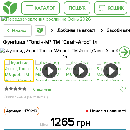
КАТАЛОГ
ПОШУК
КОШИК
Назад
Добрива та захист
Засоби зах
Фунгіцид "Топсін-М" ТМ "Саміт-Агро" 1л
0 відгуків
(загальний рейтинг: 0)
Артикул : 179210
Немає в наявності
1265
грн
Ціна: