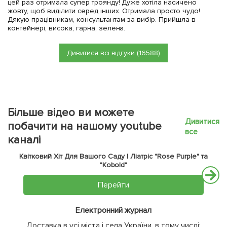
цей раз отримала супер троянду! Дуже хотіла насичено
жовту, щоб виділити серед інших. Отримала просто чудо!
Дякую працівникам, консультантам за вибір. Прийшла в
контейнері, висока, гарна, зелена.
Дивитися всі відгуки (16588)
Більше відео ви можете
Дивитися
побачити на нашому youtube
все
каналі
Квітковий Хіт Для Вашого Саду | Ліатріс "Rose Purple" та
"Kobold"
Перейти
Електронний журнал
Доставка в усі міста і села України, в тому числі: