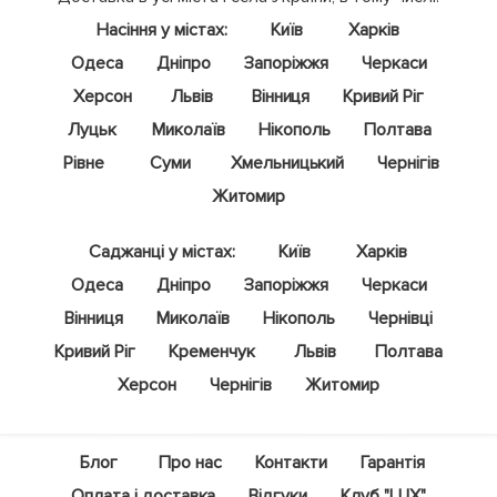
Насіння у містах:
Київ
Харків
Одеса
Дніпро
Запоріжжя
Черкаси
Херсон
Львів
Вінниця
Кривий Ріг
Луцьк
Миколаїв
Нікополь
Полтава
Рівне
Суми
Хмельницький
Чернігів
Житомир
Саджанці у містах:
Київ
Харків
Одеса
Дніпро
Запоріжжя
Черкаси
Вінниця
Миколаїв
Нікополь
Чернівці
Кривий Ріг
Кременчук
Львів
Полтава
Херсон
Чернігів
Житомир
Блог
Про нас
Контакти
Гарантія
Оплата і доставка
Відгуки
Клуб "LUX"