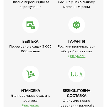
Власне виробництво та
насіння у найбільшому
вирощування
магазині України
БЕЗПЕКА
ГАРАНТІЯ
Перевірено в садах 3 000
Рослини приживаються
000 клієнтів
або робимо заміну
Див. умови
УПАКОВКА
БЕЗКОШТОВНА
ДОСТАВКА
Яка переживає будь-яку
доставку
Отримуйте повне
Див. умови
повернення вартості з