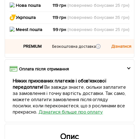
Нова пошта
119 грн
(повернемо
бонусами
25
грн)
Укрпошта
119 грн
(повернемо
бонусами
35
грн)
Meest пошта
99 грн
(повернемо
бонусами
25
грн)
PREMIUM
Дізнатися
Безкоштовна доставка
Оплата після отримання
Ніяких прихованих платежів і обов'язкової
передоплати!
Ви завжди знаєте, скільки заплатите
за замовлення і точну вартість доставки. Так само,
можете оплатити замовлення після огляду
посилки, коли переконаєтеся, що з рослинами все
прекрасно.
Дізнатися більше про оплату
Опис